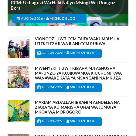
CCM: Uchaguzi Wa Haki Ndiyo Msingi Wa Uongozi
Bora
-
AUG 06 2026
MICHUZI BLOG
VIONGOZI UWT CCM TAIFA WAKUMBUSHA
UTEKELEZAJI WA ILANI CCM RUKWA.
-
AUG 05 2026
MICHUZI BLOG
MWENYEKITI UWT KIBAHA MJI ASHUSHA
MAFUNZO YA KUJIKWAMUA KIUCHUMI KWA
WANAWAKE KATA YA MSANGANI NA MKUZA
-
AUG 04 2026
MICHUZI BLOG
MARIAM ABDALLAH IBRAHIM AENDELEA NA
ZIARA YA KUIMARISHA UHAI WA JUMUIYA
MKOA WA MOROGORO
-
AUG 03 2026
MICHUZI BLOG