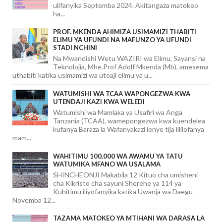
ulifanyika Septemba 2024. Akitangaza matokeo
ha...
PROF. MKENDA AHIMIZA USIMAMIZI THABITI
ELIMU YA UFUNDI NA MAFUNZO YA UFUNDI
STADI NCHINI
Na Mwandishi Wetu WAZIRI wa Elimu, Sayansi na
Teknolojia, Mhe.Prof Adolf Mkenda (Mb), amesema
uthabiti katika usimamizi wa utoaji elimu ya u...
WATUMISHI WA TCAA WAPONGEZWA KWA
UTENDAJI KAZI KWA WELEDI
Watumishi wa Mamlaka ya Usafiri wa Anga
Tanzania (TCAA), wamepongezwa kwa kuendelea
kufanya Baraza la Wafanyakazi lenye tija lililofanya
mam...
WAHITIMU 100,000 WA AWAMU YA TATU
WATUMIKA MFANO WA USALAMA
SHINCHEONJI Makabila 12 Kituo cha umisheni
cha Kikristo cha sayuni Sherehe ya 114 ya
Kuhitimu iliyofanyika katika Uwanja wa Daegu
Novemba 12...
TAZAMA MATOKEO YA MTIHANI WA DARASA LA