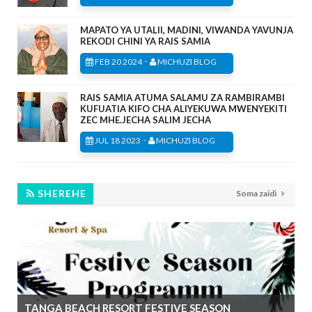
MAPATO YA UTALII, MADINI, VIWANDA YAVUNJA
REKODI CHINI YA RAIS SAMIA
-
FEB 20 2024
MICHUZI BLOG
RAIS SAMIA ATUMA SALAMU ZA RAMBIRAMBI
KUFUATIA KIFO CHA ALIYEKUWA MWENYEKITI
ZEC MHE.JECHA SALIM JECHA
-
JUL 18 2023
MICHUZI BLOG
SHEREHE
Soma zaidi
TANGA BEACH RESORT FESTIVE SEASON