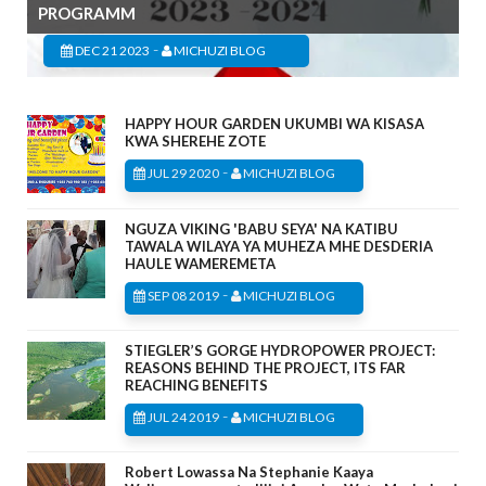
PROGRAMM
-
DEC 21 2023
MICHUZI BLOG
HAPPY HOUR GARDEN UKUMBI WA KISASA
KWA SHEREHE ZOTE
-
JUL 29 2020
MICHUZI BLOG
NGUZA VIKING 'BABU SEYA' NA KATIBU
TAWALA WILAYA YA MUHEZA MHE DESDERIA
HAULE WAMEREMETA
-
SEP 08 2019
MICHUZI BLOG
STIEGLER’S GORGE HYDROPOWER PROJECT:
REASONS BEHIND THE PROJECT, ITS FAR
REACHING BENEFITS
-
JUL 24 2019
MICHUZI BLOG
Robert Lowassa Na Stephanie Kaaya