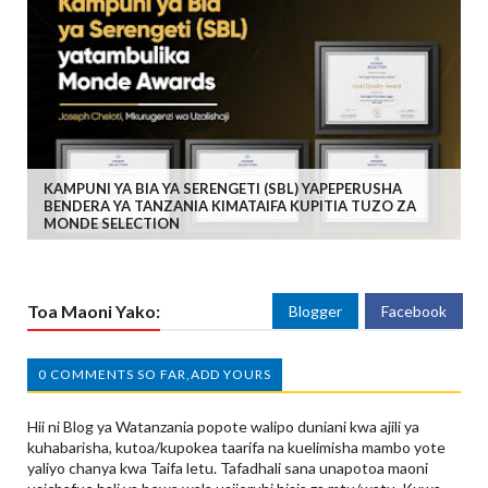
KAMPUNI YA BIA YA SERENGETI (SBL) YAPEPERUSHA
BENDERA YA TANZANIA KIMATAIFA KUPITIA TUZO ZA
MONDE SELECTION
Toa Maoni Yako:
Blogger
Facebook
0 COMMENTS SO FAR,ADD YOURS
Hii ni Blog ya Watanzania popote walipo duniani kwa ajili ya
kuhabarisha, kutoa/kupokea taarifa na kuelimisha mambo yote
yaliyo chanya kwa Taifa letu. Tafadhali sana unapotoa maoni