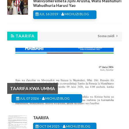
Walivyomeremeta Jijini Arusha, Watu Mashuhuri
Wahudhuria Harusi Yao
-
JUL 16 2019
MICHUZI BLOG
TAARIFA
Soma zaidi
TAARIFA KWA UMMA
-
JUL 07 2026
MICHUZI BLOG
TAARIFA
-
OCT 04 2025
MICHUZI BLOG