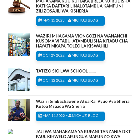
MAHAKAMA KUU KUITAKA BRELA KUIRUDISHA
KATIKA DAFTARI LINALOTAMBUA KAMPUNI
ZILIZOSAJILIWA KISHERIA
-
MAY 15 2023
MICHUZI BLOG
WAZIRI MHAGAMA VIONGOZI NA WANANCHI
KUSOMA VITABU, ATAMBULISHA KITABU CHA
HAYATI MKAPA TOLEO LA KISWAHILI
-
OCT 29 2022
MICHUZI BLOG
TATIZO SIO LAW SCHOOL ........
-
OCT 12 2022
MICHUZI BLOG
Waziri Simbachawene Atoa Rai Vyuo Vya Sheria
Kutoa Msaada Wa Sheria
-
MAR 11 2022
MICHUZI BLOG
JAJI WA MAHAKAMA YA RUFANI TANZANIA DKT
PAUL KIHWELO AFUNGUA MAFUNZO KWA