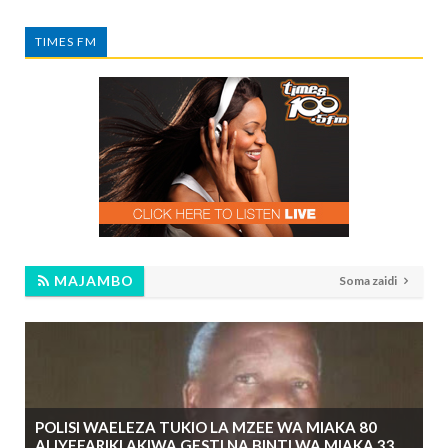
TIMES FM
MAJAMBO
Soma zaidi
POLISI WAELEZA TUKIO LA MZEE WA MIAKA 80
ALIYEFARIKI AKIWA GESTI NA BINTI WA MIAKA 33