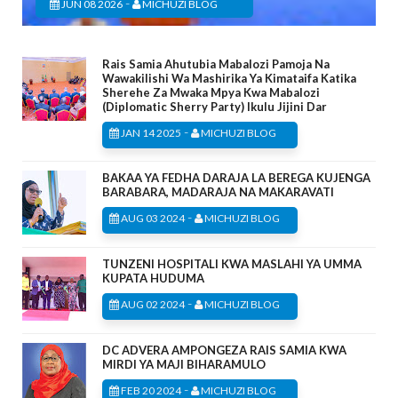
-
JUN 08 2026
MICHUZI BLOG
Rais Samia Ahutubia Mabalozi Pamoja Na
Wawakilishi Wa Mashirika Ya Kimataifa Katika
Sherehe Za Mwaka Mpya Kwa Mabalozi
(Diplomatic Sherry Party) Ikulu Jijini Dar
-
JAN 14 2025
MICHUZI BLOG
BAKAA YA FEDHA DARAJA LA BEREGA KUJENGA
BARABARA, MADARAJA NA MAKARAVATI
-
AUG 03 2024
MICHUZI BLOG
TUNZENI HOSPITALI KWA MASLAHI YA UMMA
KUPATA HUDUMA
-
AUG 02 2024
MICHUZI BLOG
DC ADVERA AMPONGEZA RAIS SAMIA KWA
MIRDI YA MAJI BIHARAMULO
-
FEB 20 2024
MICHUZI BLOG