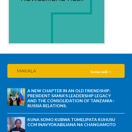
MAKALA
Soma zaidi
A NEW CHAPTER IN AN OLD FRIENDSHIP:
PRESIDENT SAMIA'S LEADERSHIP LEGACY
AND THE CONSOLIDATION OF TANZANIA–
RUSSIA RELATIONS.
KUNA SOMO KUBWA TUMELIPATA KUHUSU
CCM INAVYOKABILIANA NA CHANGAMOTO