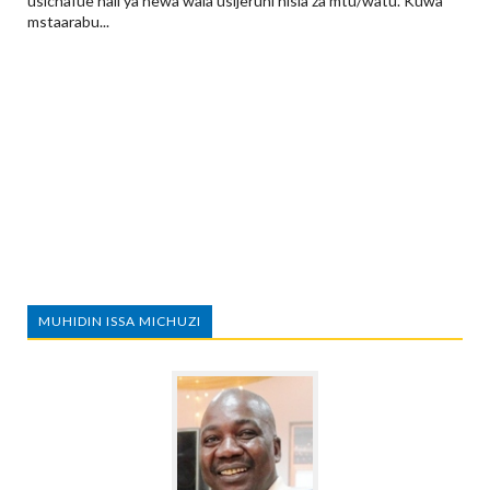
usichafue hali ya hewa wala usijeruhi hisia za mtu/watu. Kuwa
mstaarabu...
MUHIDIN ISSA MICHUZI