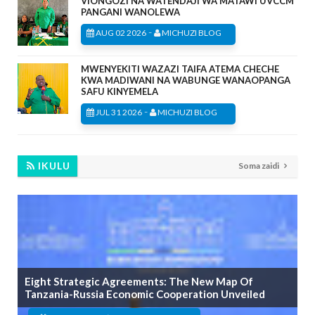
VIONGOZI NA WATENDAJI WA MATAWI UVCCM
PANGANI WANOLEWA
-
AUG 02 2026
MICHUZI BLOG
MWENYEKITI WAZAZI TAIFA ATEMA CHECHE
KWA MADIWANI NA WABUNGE WANAOPANGA
SAFU KINYEMELA
-
JUL 31 2026
MICHUZI BLOG
IKULU
Soma zaidi
Eight Strategic Agreements: The New Map Of
Tanzania-Russia Economic Cooperation Unveiled