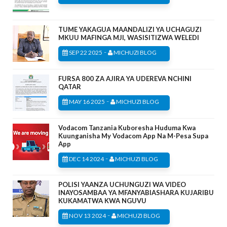
TUME YAKAGUA MAANDALIZI YA UCHAGUZI
MKUU MAFINGA MJI, WASISITIZWA WELEDI
-
SEP 22 2025
MICHUZI BLOG
FURSA 800 ZA AJIRA YA UDEREVA NCHINI
QATAR
-
MAY 16 2025
MICHUZI BLOG
Vodacom Tanzania Kuboresha Huduma Kwa
Kuunganisha My Vodacom App Na M-Pesa Supa
App
-
DEC 14 2024
MICHUZI BLOG
POLISI YAANZA UCHUNGUZI WA VIDEO
INAYOSAMBAA YA MFANYABIASHARA KUJARIBU
KUKAMATWA KWA NGUVU
-
NOV 13 2024
MICHUZI BLOG