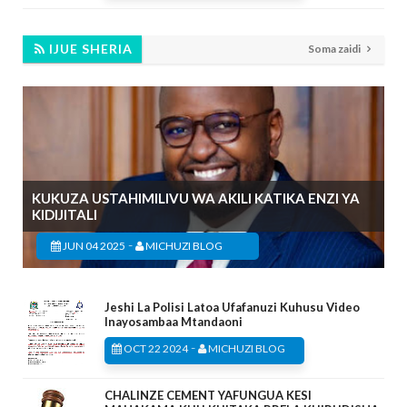
IJUE SHERIA
Soma zaidi
KUKUZA USTAHIMILIVU WA AKILI KATIKA ENZI YA
KIDIJITALI
-
JUN 04 2025
MICHUZI BLOG
Jeshi La Polisi Latoa Ufafanuzi Kuhusu Video
Inayosambaa Mtandaoni
-
OCT 22 2024
MICHUZI BLOG
CHALINZE CEMENT YAFUNGUA KESI