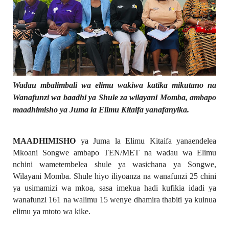
Wadau mbalimbali wa elimu wakiwa katika mikutano na
Wanafunzi wa baadhi ya Shule za wilayani Momba, ambapo
maadhimisho ya Juma la Elimu Kitaifa yanafanyika.
MAADHIMISHO
ya Juma la Elimu Kitaifa yanaendelea
Mkoani Songwe ambapo TEN/MET na wadau wa Elimu
nchini wametembelea shule ya wasichana ya Songwe,
Wilayani Momba. Shule hiyo iliyoanza na wanafunzi 25 chini
ya usimamizi wa mkoa, sasa imekua hadi kufikia idadi ya
wanafunzi 161 na walimu 15 wenye dhamira thabiti ya kuinua
elimu ya mtoto wa kike.