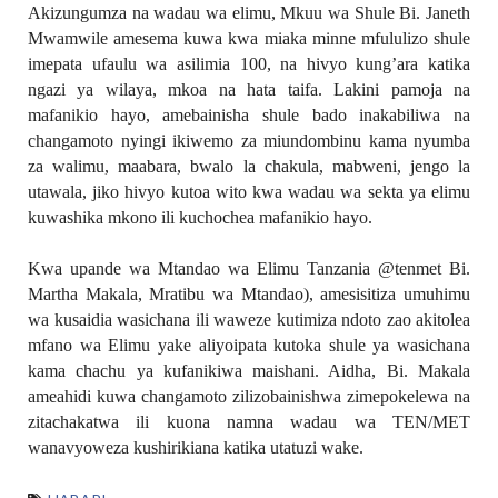
Akizungumza na wadau wa elimu, Mkuu wa Shule Bi. Janeth
Mwamwile amesema kuwa kwa miaka minne mfululizo shule
imepata ufaulu wa asilimia 100, na hivyo kung’ara katika
ngazi ya wilaya, mkoa na hata taifa. Lakini pamoja na
mafanikio hayo, amebainisha shule bado inakabiliwa na
changamoto nyingi ikiwemo za miundombinu kama nyumba
za walimu, maabara, bwalo la chakula, mabweni, jengo la
utawala, jiko hivyo kutoa wito kwa wadau wa sekta ya elimu
kuwashika mkono ili kuchochea mafanikio hayo.
Kwa upande wa Mtandao wa Elimu Tanzania @tenmet Bi.
Martha Makala, Mratibu wa Mtandao), amesisitiza umuhimu
wa kusaidia wasichana ili waweze kutimiza ndoto zao akitolea
mfano wa Elimu yake aliyoipata kutoka shule ya wasichana
kama chachu ya kufanikiwa maishani. Aidha, Bi. Makala
ameahidi kuwa changamoto zilizobainishwa zimepokelewa na
zitachakatwa ili kuona namna wadau wa TEN/MET
wanavyoweza kushirikiana katika utatuzi wake.