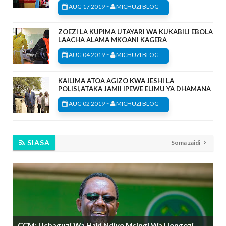
-
AUG 17 2019
MICHUZI BLOG
ZOEZI LA KUPIMA UTAYARI WA KUKABILI EBOLA
LAACHA ALAMA MKOANI KAGERA
-
AUG 04 2019
MICHUZI BLOG
KAILIMA ATOA AGIZO KWA JESHI LA
POLISI,ATAKA JAMII IPEWE ELIMU YA DHAMANA
-
AUG 02 2019
MICHUZI BLOG
SIASA
Soma zaidi
CCM: Uchaguzi Wa Haki Ndiyo Msingi Wa Uongozi