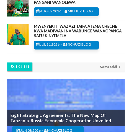
PANGANI WANOLEWA
-
AUG 02 2026
MICHUZI BLOG
MWENYEKITI WAZAZI TAIFA ATEMA CHECHE
KWA MADIWANI NA WABUNGE WANAOPANGA
SAFU KINYEMELA
-
JUL 31 2026
MICHUZI BLOG
IKULU
Soma zaidi
Eight Strategic Agreements: The New Map Of
Tanzania-Russia Economic Cooperation Unveiled
-
JUN 08 2026
MICHUZI BLOG