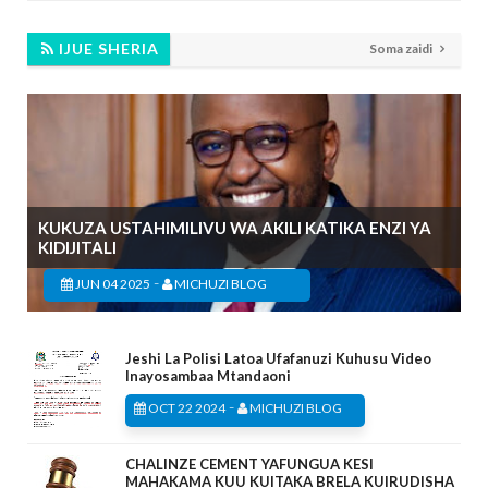
IJUE SHERIA
Soma zaidi
KUKUZA USTAHIMILIVU WA AKILI KATIKA ENZI YA
KIDIJITALI
-
JUN 04 2025
MICHUZI BLOG
Jeshi La Polisi Latoa Ufafanuzi Kuhusu Video
Inayosambaa Mtandaoni
-
OCT 22 2024
MICHUZI BLOG
CHALINZE CEMENT YAFUNGUA KESI
MAHAKAMA KUU KUITAKA BRELA KUIRUDISHA