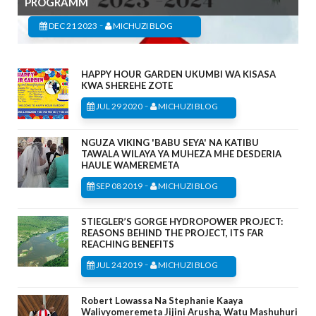
PROGRAMM
-
DEC 21 2023
MICHUZI BLOG
HAPPY HOUR GARDEN UKUMBI WA KISASA
KWA SHEREHE ZOTE
-
JUL 29 2020
MICHUZI BLOG
NGUZA VIKING 'BABU SEYA' NA KATIBU
TAWALA WILAYA YA MUHEZA MHE DESDERIA
HAULE WAMEREMETA
-
SEP 08 2019
MICHUZI BLOG
STIEGLER’S GORGE HYDROPOWER PROJECT:
REASONS BEHIND THE PROJECT, ITS FAR
REACHING BENEFITS
-
JUL 24 2019
MICHUZI BLOG
Robert Lowassa Na Stephanie Kaaya
Walivyomeremeta Jijini Arusha, Watu Mashuhuri