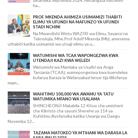
ulifanyika Septemba 2024. Akitangaza matokeo
ha...
PROF. MKENDA AHIMIZA USIMAMIZI THABITI
ELIMU YA UFUNDI NA MAFUNZO YA UFUNDI
STADI NCHINI
Na Mwandishi Wetu WAZIRI wa Elimu, Sayansi na
Teknolojia, Mhe.Prof Adolf Mkenda (Mb), amesema
uthabiti katika usimamizi wa utoaji elimu ya u...
WATUMISHI WA TCAA WAPONGEZWA KWA
UTENDAJI KAZI KWA WELEDI
Watumishi wa Mamlaka ya Usafiri wa Anga
Tanzania (TCAA), wamepongezwa kwa kuendelea
kufanya Baraza la Wafanyakazi lenye tija lililofanya
mam...
WAHITIMU 100,000 WA AWAMU YA TATU
WATUMIKA MFANO WA USALAMA
SHINCHEONJI Makabila 12 Kituo cha umisheni
cha Kikristo cha sayuni Sherehe ya 114 ya
Kuhitimu iliyofanyika katika Uwanja wa Daegu
Novemba 12...
TAZAMA MATOKEO YA MTIHANI WA DARASA LA
SABA (PSLE) 2025