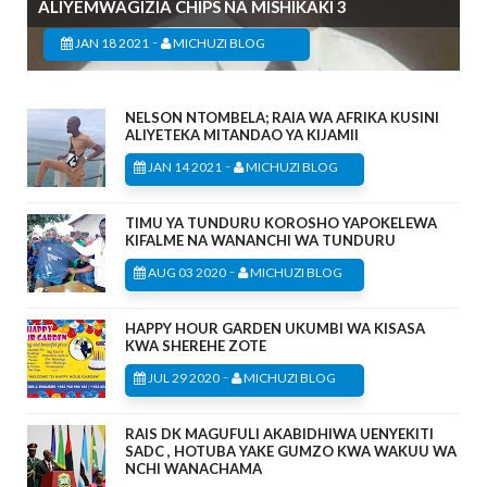
ALIYEMWAGIZIA CHIPS NA MISHIKAKI 3
-
JAN 18 2021
MICHUZI BLOG
NELSON NTOMBELA; RAIA WA AFRIKA KUSINI
ALIYETEKA MITANDAO YA KIJAMII
-
JAN 14 2021
MICHUZI BLOG
TIMU YA TUNDURU KOROSHO YAPOKELEWA
KIFALME NA WANANCHI WA TUNDURU
-
AUG 03 2020
MICHUZI BLOG
HAPPY HOUR GARDEN UKUMBI WA KISASA
KWA SHEREHE ZOTE
-
JUL 29 2020
MICHUZI BLOG
RAIS DK MAGUFULI AKABIDHIWA UENYEKITI
SADC , HOTUBA YAKE GUMZO KWA WAKUU WA
NCHI WANACHAMA