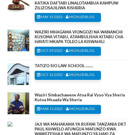
KATIKA DAFTARI LINALOTAMBUA KAMPUNI
ZILIZOSAJILIWA KISHERIA
-
MAY 15 2023
MICHUZI BLOG
WAZIRI MHAGAMA VIONGOZI NA WANANCHI
KUSOMA VITABU, ATAMBULISHA KITABU CHA
HAYATI MKAPA TOLEO LA KISWAHILI
-
OCT 29 2022
MICHUZI BLOG
TATIZO SIO LAW SCHOOL ........
-
OCT 12 2022
MICHUZI BLOG
Waziri Simbachawene Atoa Rai Vyuo Vya Sheria
Kutoa Msaada Wa Sheria
-
MAR 11 2022
MICHUZI BLOG
JAJI WA MAHAKAMA YA RUFANI TANZANIA DKT
PAUL KIHWELO AFUNGUA MAFUNZO KWA
WAWEZESHAJI WA MAFUNZO YA HAKI ZA