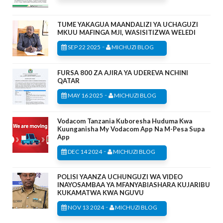
TUME YAKAGUA MAANDALIZI YA UCHAGUZI
MKUU MAFINGA MJI, WASISITIZWA WELEDI
-
SEP 22 2025
MICHUZI BLOG
FURSA 800 ZA AJIRA YA UDEREVA NCHINI
QATAR
-
MAY 16 2025
MICHUZI BLOG
Vodacom Tanzania Kuboresha Huduma Kwa
Kuunganisha My Vodacom App Na M-Pesa Supa
App
-
DEC 14 2024
MICHUZI BLOG
POLISI YAANZA UCHUNGUZI WA VIDEO
INAYOSAMBAA YA MFANYABIASHARA KUJARIBU
KUKAMATWA KWA NGUVU
-
NOV 13 2024
MICHUZI BLOG