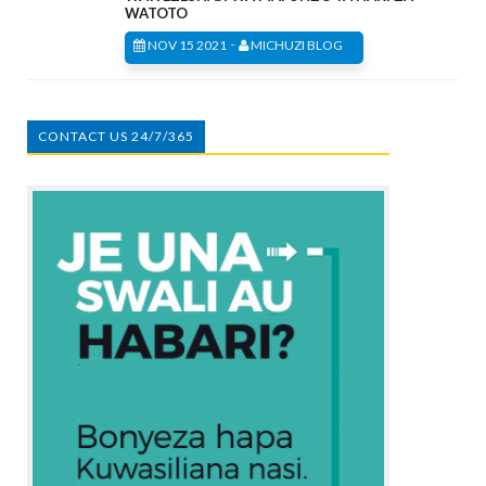
WATOTO
-
NOV 15 2021
MICHUZI BLOG
CONTACT US 24/7/365