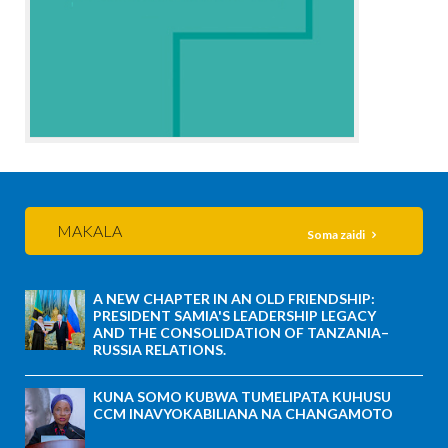
MAKALA
Soma zaidi
A NEW CHAPTER IN AN OLD FRIENDSHIP:
PRESIDENT SAMIA'S LEADERSHIP LEGACY
AND THE CONSOLIDATION OF TANZANIA–
RUSSIA RELATIONS.
KUNA SOMO KUBWA TUMELIPATA KUHUSU
CCM INAVYOKABILIANA NA CHANGAMOTO