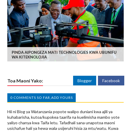
PINDA AIPONGEZA MATI TECHNOLOGIES KWA UBUNIFU
WA KITEKNOLOJIA
Toa Maoni Yako:
Blogger
Facebook
0 COMMENTS SO FAR,ADD YOURS
Hii ni Blog ya Watanzania popote walipo duniani kwa ajili ya
kuhabarisha, kutoa/kupokea taarifa na kuelimisha mambo yote
yaliyo chanya kwa Taifa letu. Tafadhali sana unapotoa maoni
usichafue hali ya hewa wala usijeruhi hisia za mtu/watu. Kuwa