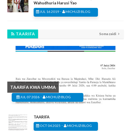
Wahudhuria Harusi Yao
-
JUL 16 2019
MICHUZI BLOG
TAARIFA
Soma zaidi
TAARIFA KWA UMMA
-
JUL 07 2026
MICHUZI BLOG
TAARIFA
-
OCT 04 2025
MICHUZI BLOG