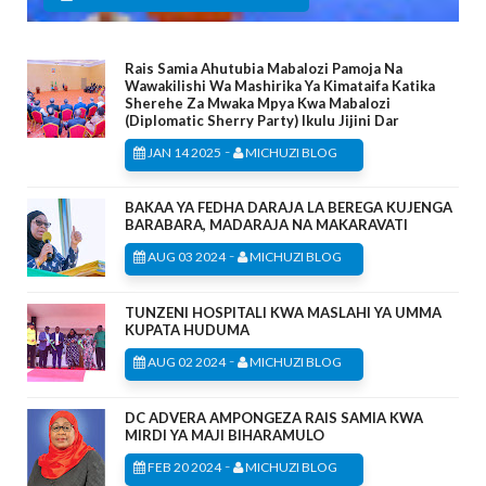
Rais Samia Ahutubia Mabalozi Pamoja Na
Wawakilishi Wa Mashirika Ya Kimataifa Katika
Sherehe Za Mwaka Mpya Kwa Mabalozi
(Diplomatic Sherry Party) Ikulu Jijini Dar
-
JAN 14 2025
MICHUZI BLOG
BAKAA YA FEDHA DARAJA LA BEREGA KUJENGA
BARABARA, MADARAJA NA MAKARAVATI
-
AUG 03 2024
MICHUZI BLOG
TUNZENI HOSPITALI KWA MASLAHI YA UMMA
KUPATA HUDUMA
-
AUG 02 2024
MICHUZI BLOG
DC ADVERA AMPONGEZA RAIS SAMIA KWA
MIRDI YA MAJI BIHARAMULO
-
FEB 20 2024
MICHUZI BLOG