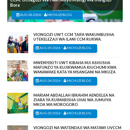
Bora
-
AUG 06 2026
MICHUZI BLOG
VIONGOZI UWT CCM TAIFA WAKUMBUSHA
UTEKELEZAJI WA ILANI CCM RUKWA.
-
AUG 05 2026
MICHUZI BLOG
MWENYEKITI UWT KIBAHA MJI ASHUSHA
MAFUNZO YA KUJIKWAMUA KIUCHUMI KWA
WANAWAKE KATA YA MSANGANI NA MKUZA
-
AUG 04 2026
MICHUZI BLOG
MARIAM ABDALLAH IBRAHIM AENDELEA NA
ZIARA YA KUIMARISHA UHAI WA JUMUIYA
MKOA WA MOROGORO
-
AUG 03 2026
MICHUZI BLOG
VIONGOZI NA WATENDAJI WA MATAWI UVCCM