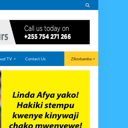

uzi TV
Contact Us
Zilizobamba