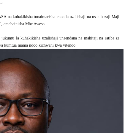
a.
 na kuhakikisha tunaimarisha eneo la uzalishaji na usambazaji Maji
”, amebainisha Mhe Aweso
ukumu la kuhakikisha uzalishaji unaendana na mahitaji na ratiba za
si ya kumtua mama ndoo kichwani kwa vitendo.