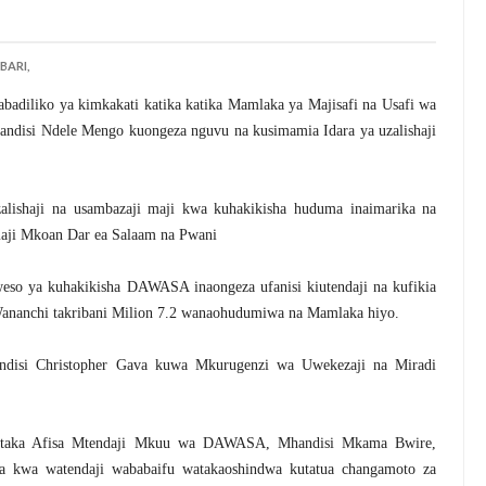
BARI,
adiliko ya kimkakati katika katika Mamlaka ya Majisafi na Usafi wa
disi Ndele Mengo kuongeza nguvu na kusimamia Idara ya uzalishaji
ishaji na usambazaji maji kwa kuhakikisha huduma inaimarika na
aji Mkoan Dar ea Salaam na Pwani
weso ya kuhakikisha DAWASA inaongeza ufanisi kiutendaji na kufikia
Wananchi takribani Milion 7.2 wanaohudumiwa na Mamlaka hiyo.
ndisi Christopher Gava kuwa Mkurugenzi wa Uwekezaji na Miradi
emtaka Afisa Mtendaji Mkuu wa DAWASA, Mhandisi Mkama Bwire,
ua kwa watendaji wababaifu watakaoshindwa kutatua changamoto za