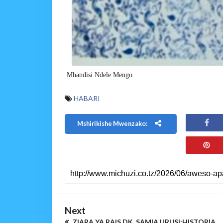
Mhandisi Ndele Mengo
HABARI
Mshirikishe Mwenzako:
Next
ZIARA YA RAIS DK. SAMIA URUSI;HISTORIA