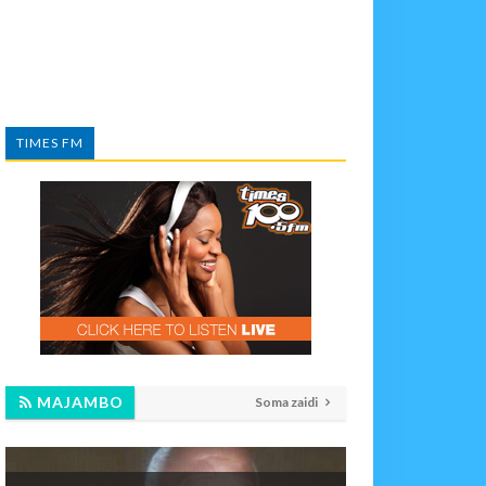
TIMES FM
MAJAMBO
Soma zaidi