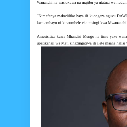
Wananchi na wasiokuwa na majibu ya utatuzi wa hudum
“Nimefanya mabadiliko haya ili kuongeza nguvu DAWASA
kwa ambayo ni kipaumbele cha msingi kwa Mwananchi
Amesisitiza kuwa Mhandisi Mengo na timu yake wana j
upatikanaji wa Maji zinazingatiwa ili ilete maana hali