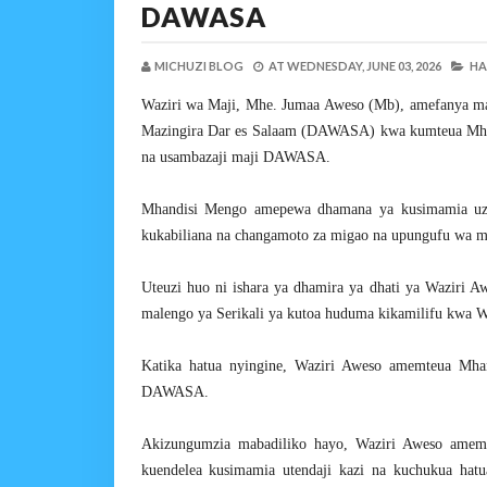
DAWASA
MICHUZI BLOG
AT
WEDNESDAY, JUNE 03, 2026
HA
Waziri wa Maji, Mhe. Jumaa Aweso (Mb), amefanya mab
Mazingira Dar es Salaam (DAWASA) kwa kumteua Mhan
na usambazaji maji DAWASA.
Mhandisi Mengo amepewa dhamana ya kusimamia uzal
kukabiliana na changamoto za migao na upungufu wa m
Uteuzi huo ni ishara ya dhamira ya dhati ya Waziri A
malengo ya Serikali ya kutoa huduma kikamilifu kwa 
Katika hatua nyingine, Waziri Aweso amemteua Mha
DAWASA.
Akizungumzia mabadiliko hayo, Waziri Aweso am
kuendelea kusimamia utendaji kazi na kuchukua hat