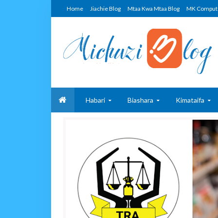
Home
Jiachie Blog
Mtaa Kwa Mtaa Blog
MK Comput
Habari
Biashara
Kimataifa