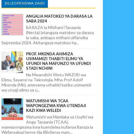
ZILIZOPENDWA ZAIDI
ANGALIA MATOKEO YA DARASA LA
SABA 2024
BARAZA la Mitihani lTanzania
(Necta) latangaza matokeo ya darasa
la saba, ambapo mtihani ulifanyika
Septemba 2024. Akitangaza matokeo ha...
PROF. MKENDA AHIMIZA
USIMAMIZI THABITI ELIMU YA
UFUNDI NA MAFUNZO YA UFUNDI
STADI NCHINI
Na Mwandishi Wetu WAZIRI wa
Elimu, Sayansi na Teknolojia, Mhe.Prof Adolf
Mkenda (Mb), amesema uthabiti katika usimamizi
wa utoaji elimu ya u...
WATUMISHI WA TCAA
WAPONGEZWA KWA UTENDAJI
KAZI KWA WELEDI
Watumishi wa Mamlaka ya Usafiri wa
Anga Tanzania (TCAA),
wamepongezwa kwa kuendelea kufanya Baraza la
Wafanyakazi lenye tija lililofanya mam...