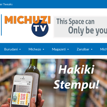
er Tweaks
Burudani
Michezo
Magazeti
Zanzibar
Mich