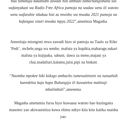
huu tumekuja kukabidhi zawadi hizi ambazo tumechangishana sisi
wafanyakazi wa Radio Free Africa pamoja na wadau wetu ili watoto
wetu wafurahie sikukuu hizi za mwisho wa mwaka 2021 pamoja na
kufungua vizuri mwaka mpya 2022
”,ameeleza Magasha.
Amezitaja miongoni mwa zawadi hizo ni pamoja na Taulo za Kike
‘Pedi’, mchele,unga wa sembe, mafuta ya kupikia,maharage,sukari
mafuta ya kujipaka, sabuni, dawa za meno,majani ya
chai,madaftari,kalamu,juisi,pipi na biskuti.
“
Naomba mpokee hiki kidogo ambacho tumewaleteeni na tunaahidi
kuendelea kuja hapa Buhangija ili kuwatelea mahitaji
mbalimbali
”,amesema.
Magasha ametumia fursa hiyo kuwaasa watoto hao kuzingatia
masomo yao akiwasisitiza kuwa elimu ndiyo kila kitu katika maisha
yao.