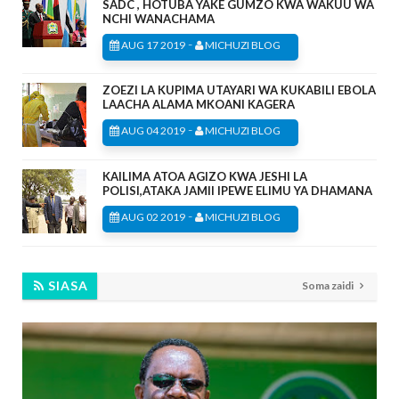
SADC , HOTUBA YAKE GUMZO KWA WAKUU WA
NCHI WANACHAMA
-
AUG 17 2019
MICHUZI BLOG
ZOEZI LA KUPIMA UTAYARI WA KUKABILI EBOLA
LAACHA ALAMA MKOANI KAGERA
-
AUG 04 2019
MICHUZI BLOG
KAILIMA ATOA AGIZO KWA JESHI LA
POLISI,ATAKA JAMII IPEWE ELIMU YA DHAMANA
-
AUG 02 2019
MICHUZI BLOG
SIASA
Soma zaidi