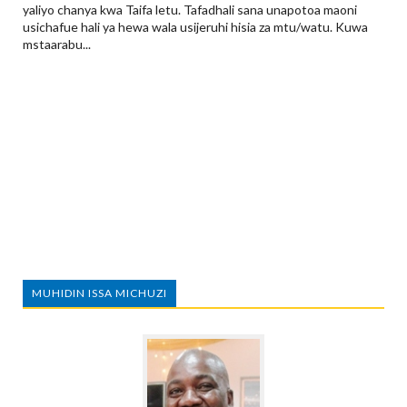
yaliyo chanya kwa Taifa letu. Tafadhali sana unapotoa maoni
usichafue hali ya hewa wala usijeruhi hisia za mtu/watu. Kuwa
mstaarabu...
MUHIDIN ISSA MICHUZI