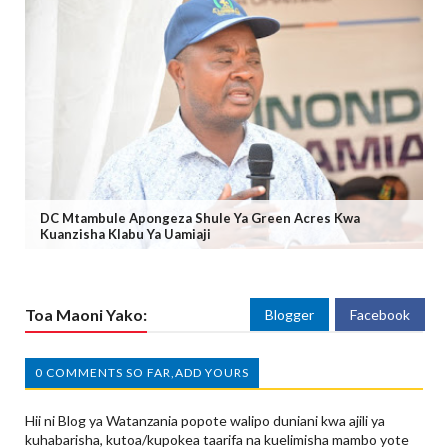
DC Mtambule Apongeza Shule Ya Green Acres Kwa
Kuanzisha Klabu Ya Uamiaji
Toa Maoni Yako:
Blogger
Facebook
0 COMMENTS SO FAR,ADD YOURS
Hii ni Blog ya Watanzania popote walipo duniani kwa ajili ya
kuhabarisha, kutoa/kupokea taarifa na kuelimisha mambo yote