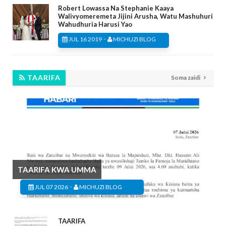
Robert Lowassa Na Stephanie Kaaya
Walivyomeremeta Jijini Arusha, Watu Mashuhuri
Wahudhuria Harusi Yao
-
JUL 16 2019
MICHUZI BLOG
TAARIFA
Soma zaidi
TAARIFA KWA UMMA
-
JUL 07 2026
MICHUZI BLOG
TAARIFA