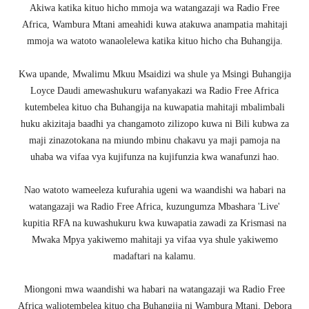
Akiwa katika kituo hicho mmoja wa watangazaji wa Radio Free
Africa, Wambura Mtani ameahidi kuwa atakuwa anampatia mahitaji
mmoja wa watoto wanaolelewa katika kituo hicho cha Buhangija.
Kwa upande, Mwalimu Mkuu Msaidizi wa shule ya Msingi Buhangija
Loyce Daudi amewashukuru wafanyakazi wa Radio Free Africa
kutembelea kituo cha Buhangija na kuwapatia mahitaji mbalimbali
huku akizitaja baadhi ya changamoto zilizopo kuwa ni Bili kubwa za
maji zinazotokana na miundo mbinu chakavu ya maji pamoja na
uhaba wa vifaa vya kujifunza na kujifunzia kwa wanafunzi hao.
Nao watoto wameeleza kufurahia ugeni wa waandishi wa habari na
watangazaji wa Radio Free Africa, kuzungumza Mbashara 'Live'
kupitia RFA na kuwashukuru kwa kuwapatia zawadi za Krismasi na
Mwaka Mpya yakiwemo mahitaji ya vifaa vya shule yakiwemo
madaftari na kalamu.
Miongoni mwa waandishi wa habari na watangazaji wa Radio Free
Africa waliotembelea kituo cha Buhangija ni Wambura Mtani, Debora