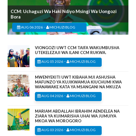
CCM: Uchaguzi Wa Haki Ndiyo Msingi Wa Uongozi
Bora
-
AUG 06 2026
MICHUZI BLOG
VIONGOZI UWT CCM TAIFA WAKUMBUSHA
UTEKELEZAJI WA ILANI CCM RUKWA.
-
AUG 05 2026
MICHUZI BLOG
MWENYEKITI UWT KIBAHA MJI ASHUSHA
MAFUNZO YA KUJIKWAMUA KIUCHUMI KWA
WANAWAKE KATA YA MSANGANI NA MKUZA
-
AUG 04 2026
MICHUZI BLOG
MARIAM ABDALLAH IBRAHIM AENDELEA NA
ZIARA YA KUIMARISHA UHAI WA JUMUIYA
MKOA WA MOROGORO
-
AUG 03 2026
MICHUZI BLOG