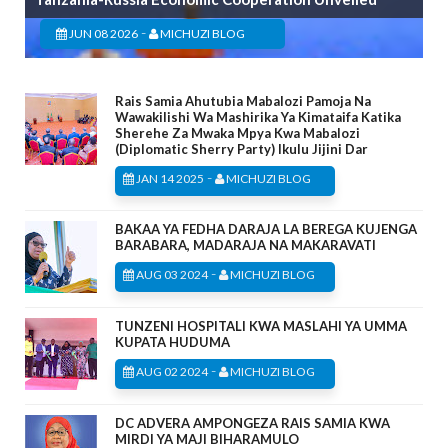
-
JUN 08 2026
MICHUZI BLOG
Rais Samia Ahutubia Mabalozi Pamoja Na
Wawakilishi Wa Mashirika Ya Kimataifa Katika
Sherehe Za Mwaka Mpya Kwa Mabalozi
(Diplomatic Sherry Party) Ikulu Jijini Dar
-
JAN 14 2025
MICHUZI BLOG
BAKAA YA FEDHA DARAJA LA BEREGA KUJENGA
BARABARA, MADARAJA NA MAKARAVATI
-
AUG 03 2024
MICHUZI BLOG
TUNZENI HOSPITALI KWA MASLAHI YA UMMA
KUPATA HUDUMA
-
AUG 02 2024
MICHUZI BLOG
DC ADVERA AMPONGEZA RAIS SAMIA KWA
MIRDI YA MAJI BIHARAMULO