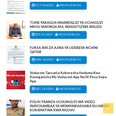
-
OCT 04 2025
MICHUZI BLOG
TUME YAKAGUA MAANDALIZI YA UCHAGUZI
MKUU MAFINGA MJI, WASISITIZWA WELEDI
-
SEP 22 2025
MICHUZI BLOG
FURSA 800 ZA AJIRA YA UDEREVA NCHINI
QATAR
-
MAY 16 2025
MICHUZI BLOG
Vodacom Tanzania Kuboresha Huduma Kwa
Kuunganisha My Vodacom App Na M-Pesa Supa
App
-
DEC 14 2024
MICHUZI BLOG
POLISI YAANZA UCHUNGUZI WA VIDEO
INAYOSAMBAA YA MFANYABIASHARA KUJARIBU
KUKAMATWA KWA NGUVU