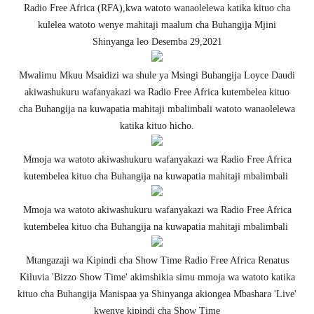
Radio Free Africa (RFA),kwa watoto wanaolelewa katika kituo cha
kulelea watoto wenye mahitaji maalum cha Buhangija Mjini
Shinyanga leo Desemba 29,2021
Mwalimu Mkuu Msaidizi wa shule ya Msingi Buhangija Loyce Daudi
akiwashukuru wafanyakazi wa Radio Free Africa kutembelea kituo
cha Buhangija na kuwapatia mahitaji mbalimbali watoto wanaolelewa
katika kituo hicho.
Mmoja wa watoto akiwashukuru wafanyakazi wa Radio Free Africa
kutembelea kituo cha Buhangija na kuwapatia mahitaji mbalimbali
Mmoja wa watoto akiwashukuru wafanyakazi wa Radio Free Africa
kutembelea kituo cha Buhangija na kuwapatia mahitaji mbalimbali
Mtangazaji wa Kipindi cha Show Time Radio Free Africa Renatus
Kiluvia 'Bizzo Show Time' akimshikia simu mmoja wa watoto katika
kituo cha Buhangija Manispaa ya Shinyanga akiongea Mbashara 'Live'
kwenye kipindi cha Show Time