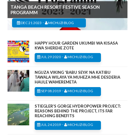
TANGA BEACH RESORT FESTIVE SEASON
PROGRAMM
-
DEC 21 2023
MICHUZI BLOG
HAPPY HOUR GARDEN UKUMBI WA KISASA
KWA SHEREHE ZOTE
-
JUL 29 2020
MICHUZI BLOG
NGUZA VIKING 'BABU SEYA' NA KATIBU
TAWALA WILAYA YA MUHEZA MHE DESDERIA
HAULE WAMEREMETA
-
SEP 08 2019
MICHUZI BLOG
STIEGLER’S GORGE HYDROPOWER PROJECT:
REASONS BEHIND THE PROJECT, ITS FAR
REACHING BENEFITS
-
JUL 24 2019
MICHUZI BLOG