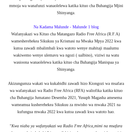
mmoja wa wanafunzi wanaolelewa katika kituo cha Buhangija Mjini
Shinyanga.
Na Kadama Malunde - Malunde 1 blog
Wafanyakazi wa Kituo cha Matangazo Radio Free Africa (R.F.A)
wamesherehekea Sikukuu ya Krismasi na Mwaka Mpya 2022 kwa
kutoa zawadi mbalimbali kwa watoto wenye mahitaji maalumu
wakiwemo wenye ulemavu wa ngozi ( ualbino), viziwi na watu
wasioona wanaolelewa katika kituo cha Buhangija Manispaa ya
Shinyanga.
Akizungumza wakati wa kukabidhi zawadi hizo Kiongozi wa msafara
wa wafanyakazi wa Radio Free Africa (RFA) waliofika katika kituo
cha Buhangija Jumatano Desemba 2021, Yusuph Magasha amesema
wameamua kusherehekea Sikukuu za mwisho wa mwaka 2021 na
kufungua mwaka 2022 kwa kutoa zawadi kwa watoto hao.
“
Kwa niaba ya wafanyakazi wa Radio Free Africa,mimi na msafara