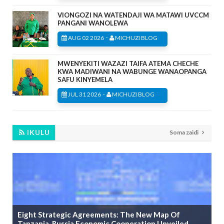
VIONGOZI NA WATENDAJI WA MATAWI UVCCM
PANGANI WANOLEWA
-
AUG 02 2026
MICHUZI BLOG
MWENYEKITI WAZAZI TAIFA ATEMA CHECHE
KWA MADIWANI NA WABUNGE WANAOPANGA
SAFU KINYEMELA
-
JUL 31 2026
MICHUZI BLOG
IKULU
Soma zaidi
Eight Strategic Agreements: The New Map Of
Tanzania-Russia Economic Cooperation Unveiled