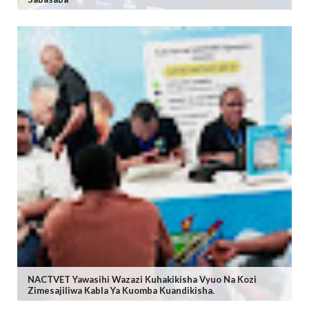
NACTVET Yawasihi Wazazi Kuhakikisha Vyuo Na Kozi
Zimesajiliwa Kabla Ya Kuomba Kuandikisha.