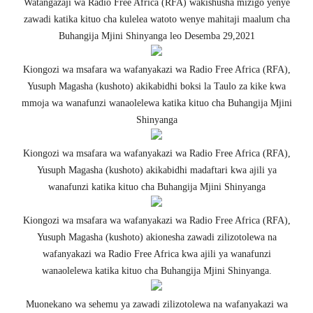
Watangazaji wa Radio Free Africa (RFA) wakishusha mizigo yenye
zawadi katika kituo cha kulelea watoto wenye mahitaji maalum cha
Buhangija Mjini Shinyanga leo Desemba 29,2021
Kiongozi wa msafara wa wafanyakazi wa Radio Free Africa (RFA),
Yusuph Magasha (kushoto) akikabidhi boksi la Taulo za kike kwa
mmoja wa wanafunzi wanaolelewa katika kituo cha Buhangija Mjini
Shinyanga
Kiongozi wa msafara wa wafanyakazi wa Radio Free Africa (RFA),
Yusuph Magasha (kushoto) akikabidhi madaftari kwa ajili ya
wanafunzi katika kituo cha Buhangija Mjini Shinyanga
Kiongozi wa msafara wa wafanyakazi wa Radio Free Africa (RFA),
Yusuph Magasha (kushoto) akionesha zawadi zilizotolewa na
wafanyakazi wa Radio Free Africa kwa ajili ya wanafunzi
wanaolelewa katika kituo cha Buhangija Mjini Shinyanga.
Muonekano wa sehemu ya zawadi zilizotolewa na wafanyakazi wa