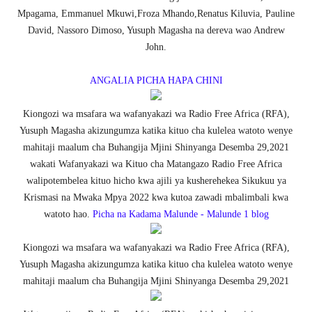
Mpagama, Emmanuel Mkuwi,Froza Mhando,Renatus Kiluvia, Pauline
David, Nassoro Dimoso, Yusuph Magasha na dereva wao Andrew
John.
ANGALIA PICHA HAPA CHINI
Kiongozi wa msafara wa wafanyakazi wa Radio Free Africa (RFA),
Yusuph Magasha akizungumza katika kituo cha kulelea watoto wenye
mahitaji maalum cha Buhangija Mjini Shinyanga Desemba 29,2021
wakati
Wafanyakazi wa Kituo cha Matangazo Radio Free Africa
walipotembelea kituo hicho kwa ajili ya kusherehekea Sikukuu ya
Krismasi na Mwaka Mpya 2022 kwa kutoa zawadi mbalimbali kwa
watoto hao.
Picha na Kadama Malunde - Malunde 1 blog
Kiongozi wa msafara wa wafanyakazi wa Radio Free Africa (RFA),
Yusuph Magasha akizungumza katika kituo cha kulelea watoto wenye
mahitaji maalum cha Buhangija Mjini Shinyanga Desemba 29,2021