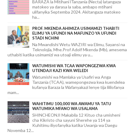
BARAZA la Mitihani lTanzania (Necta) latangaza
matokeo ya darasa la saba, ambapo mtihani
ulifanyika Septemba 2024. Akitangaza matokeo
ha...
PROF. MKENDA AHIMIZA USIMAMIZI THABITI
ELIMU YA UFUNDI NA MAFUNZO YA UFUNDI
STADI NCHINI
Na Mwandishi Wetu WAZIRI wa Elimu, Sayansi na
Teknolojia, Mhe.Prof Adolf Mkenda (Mb), amesema
uthabiti katika usimamizi wa utoaji elimu ya u...
WATUMISHI WA TCAA WAPONGEZWA KWA
UTENDAJI KAZI KWA WELEDI
Watumishi wa Mamlaka ya Usafiri wa Anga
Tanzania (TCAA), wamepongezwa kwa kuendelea
kufanya Baraza la Wafanyakazi lenye tija lililofanya
mam...
WAHITIMU 100,000 WA AWAMU YA TATU
WATUMIKA MFANO WA USALAMA
SHINCHEONJI Makabila 12 Kituo cha umisheni
cha Kikristo cha sayuni Sherehe ya 114 ya
Kuhitimu iliyofanyika katika Uwanja wa Daegu
Novemba 12...