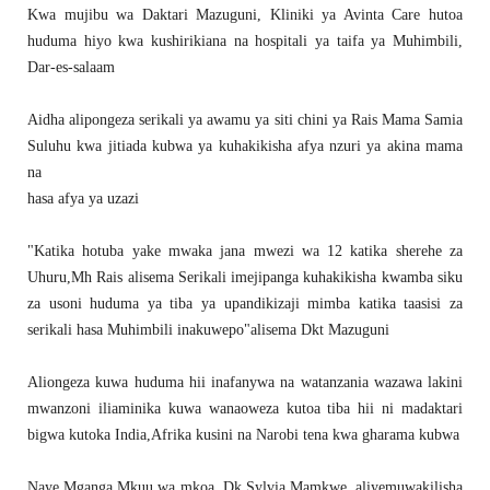
Kwa mujibu wa Daktari Mazuguni, Kliniki ya Avinta Care hutoa
huduma hiyo kwa kushirikiana na hospitali ya taifa ya Muhimbili,
Dar-es-salaam
Aidha alipongeza serikali ya awamu ya siti chini ya Rais Mama Samia
Suluhu kwa jitiada kubwa ya kuhakikisha afya nzuri ya akina mama
na
hasa afya ya uzazi
"Katika hotuba yake mwaka jana mwezi wa 12 katika sherehe za
Uhuru,Mh Rais alisema Serikali imejipanga kuhakikisha kwamba siku
za usoni huduma ya tiba ya upandikizaji mimba katika taasisi za
serikali hasa Muhimbili inakuwepo"alisema Dkt Mazuguni
Aliongeza kuwa huduma hii inafanywa na watanzania wazawa lakini
mwanzoni iliaminika kuwa wanaoweza kutoa tiba hii ni madaktari
bigwa kutoka India,Afrika kusini na Narobi tena kwa gharama kubwa
Naye Mganga Mkuu wa mkoa, Dk Sylvia Mamkwe, aliyemuwakilisha