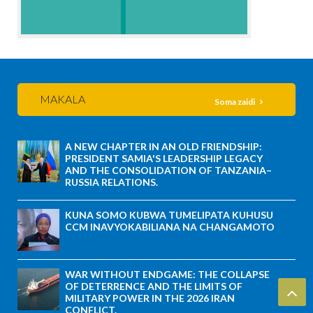
MAKALA
Soma zaidi
A NEW CHAPTER IN AN OLD FRIENDSHIP:
PRESIDENT SAMIA'S LEADERSHIP LEGACY
AND THE CONSOLIDATION OF TANZANIA–
RUSSIA RELATIONS.
KUNA SOMO KUBWA TUMELIPATA KUHUSU
CCM INAVYOKABILIANA NA CHANGAMOTO
WAR WITHOUT ENDGAME: THE COLLAPSE
OF DETERRENCE AND THE LIMITS OF
MILITARY POWER IN THE 2026 IRAN
CONFLICT.