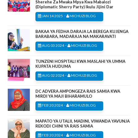
Sherehe Za Mwaka Mpya Kwa Mabalozi
(Diplomatic Sherry Party) Ikulu Jijini Dar
-
JAN 14 2025
MICHUZI BLOG
BAKAA YA FEDHA DARAJA LA BEREGA KUJENGA
BARABARA, MADARAJA NA MAKARAVATI
-
AUG 03 2024
MICHUZI BLOG
TUNZENI HOSPITALI KWA MASLAHI YA UMMA
KUPATA HUDUMA
-
AUG 02 2024
MICHUZI BLOG
DC ADVERA AMPONGEZA RAIS SAMIA KWA
MIRDI YA MAJI BIHARAMULO
-
FEB 20 2024
MICHUZI BLOG
MAPATO YA UTALII, MADINI, VIWANDA YAVUNJA
REKODI CHINI YA RAIS SAMIA
-
FEB 20 2024
MICHUZI BLOG