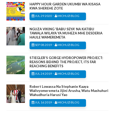
HAPPY HOUR GARDEN UKUMBI WA KISASA
KWA SHEREHE ZOTE
-
JUL 29 2020
MICHUZI BLOG
NGUZA VIKING 'BABU SEYA' NA KATIBU
TAWALA WILAYA YA MUHEZA MHE DESDERIA
HAULE WAMEREMETA
-
SEP 08 2019
MICHUZI BLOG
STIEGLER’S GORGE HYDROPOWER PROJECT:
REASONS BEHIND THE PROJECT, ITS FAR
REACHING BENEFITS
-
JUL 24 2019
MICHUZI BLOG
Robert Lowassa Na Stephanie Kaaya
Walivyomeremeta Jijini Arusha, Watu Mashuhuri
Wahudhuria Harusi Yao
-
JUL 16 2019
MICHUZI BLOG