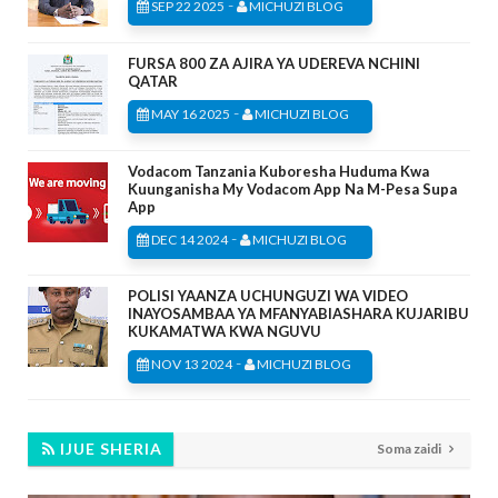
-
SEP 22 2025
MICHUZI BLOG
FURSA 800 ZA AJIRA YA UDEREVA NCHINI
QATAR
-
MAY 16 2025
MICHUZI BLOG
Vodacom Tanzania Kuboresha Huduma Kwa
Kuunganisha My Vodacom App Na M-Pesa Supa
App
-
DEC 14 2024
MICHUZI BLOG
POLISI YAANZA UCHUNGUZI WA VIDEO
INAYOSAMBAA YA MFANYABIASHARA KUJARIBU
KUKAMATWA KWA NGUVU
-
NOV 13 2024
MICHUZI BLOG
IJUE SHERIA
Soma zaidi