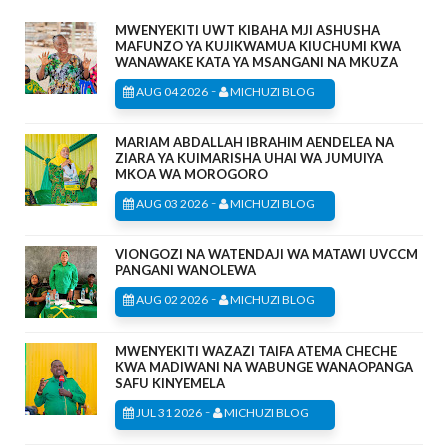
MWENYEKITI UWT KIBAHA MJI ASHUSHA
MAFUNZO YA KUJIKWAMUA KIUCHUMI KWA
WANAWAKE KATA YA MSANGANI NA MKUZA
-
AUG 04 2026
MICHUZI BLOG
MARIAM ABDALLAH IBRAHIM AENDELEA NA
ZIARA YA KUIMARISHA UHAI WA JUMUIYA
MKOA WA MOROGORO
-
AUG 03 2026
MICHUZI BLOG
VIONGOZI NA WATENDAJI WA MATAWI UVCCM
PANGANI WANOLEWA
-
AUG 02 2026
MICHUZI BLOG
MWENYEKITI WAZAZI TAIFA ATEMA CHECHE
KWA MADIWANI NA WABUNGE WANAOPANGA
SAFU KINYEMELA
-
JUL 31 2026
MICHUZI BLOG