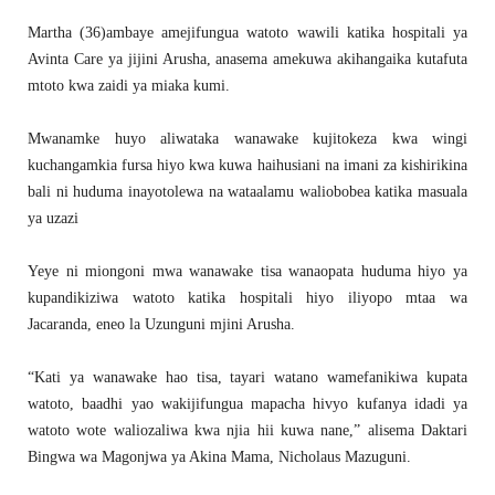
Martha (36)ambaye amejifungua watoto wawili katika hospitali ya
Avinta Care ya jijini Arusha, anasema amekuwa akihangaika kutafuta
mtoto kwa zaidi ya miaka kumi.
Mwanamke huyo aliwataka wanawake kujitokeza kwa wingi
kuchangamkia fursa hiyo kwa kuwa haihusiani na imani za kishirikina
bali ni huduma inayotolewa na wataalamu waliobobea katika masuala
ya uzazi
Yeye ni miongoni mwa wanawake tisa wanaopata huduma hiyo ya
kupandikiziwa watoto katika hospitali hiyo iliyopo mtaa wa
Jacaranda, eneo la Uzunguni mjini Arusha.
“Kati ya wanawake hao tisa, tayari watano wamefanikiwa kupata
watoto, baadhi yao wakijifungua mapacha hivyo kufanya idadi ya
watoto wote waliozaliwa kwa njia hii kuwa nane,” alisema Daktari
Bingwa wa Magonjwa ya Akina Mama, Nicholaus Mazuguni.