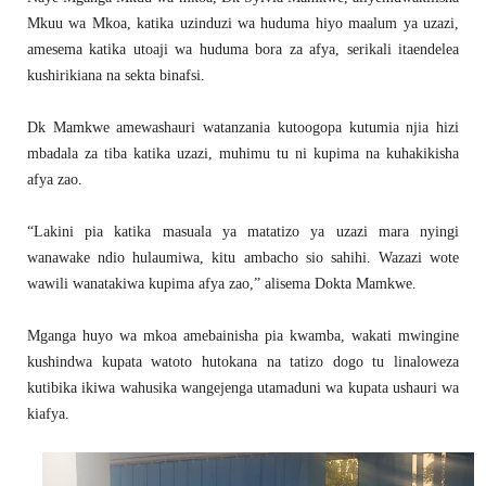
Mkuu wa Mkoa, katika uzinduzi wa huduma hiyo maalum ya uzazi,
amesema katika utoaji wa huduma bora za afya, serikali itaendelea
kushirikiana na sekta binafsi.
Dk Mamkwe amewashauri watanzania kutoogopa kutumia njia hizi
mbadala za tiba katika uzazi, muhimu tu ni kupima na kuhakikisha
afya zao.
“Lakini pia katika masuala ya matatizo ya uzazi mara nyingi
wanawake ndio hulaumiwa, kitu ambacho sio sahihi. Wazazi wote
wawili wanatakiwa kupima afya zao,” alisema Dokta Mamkwe.
Mganga huyo wa mkoa amebainisha pia kwamba, wakati mwingine
kushindwa kupata watoto hutokana na tatizo dogo tu linaloweza
kutibika ikiwa wahusika wangejenga utamaduni wa kupata ushauri wa
kiafya.