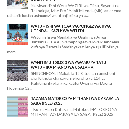
Na Mwandishi Wetu WAZIRI wa Elimu, Sayansi na
Teknolojia, Mhe.Prof Adolf Mkenda (Mb), amesema
uthabiti katika usimamizi wa utoaji elimu ya u...
WATUMISHI WA TCAA WAPONGEZWA KWA
UTENDAJI KAZI KWA WELEDI
Watumishi wa Mamlaka ya Usafiri wa Anga
Tanzania (TCAA), wamepongezwa kwa kuendelea
kufanya Baraza la Wafanyakazi lenye tija lililofanya
mam...
WAHITIMU 100,000 WA AWAMU YA TATU
WATUMIKA MFANO WA USALAMA
SHINCHEONJI Makabila 12 Kituo cha umisheni
cha Kikristo cha sayuni Sherehe ya 114 ya
Kuhitimu iliyofanyika katika Uwanja wa Daegu
Novemba 12...
TAZAMA MATOKEO YA MTIHANI WA DARASA LA
SABA (PSLE) 2025
Bofya Hapa Kutazama Matokeo MATOKEO YA
MTIHANI WA DARASA LA SABA (PSLE) 2025