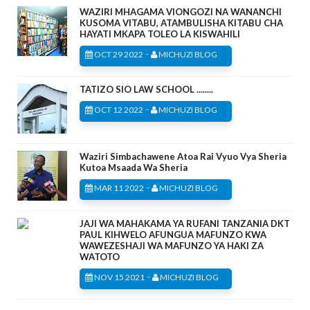
WAZIRI MHAGAMA VIONGOZI NA WANANCHI
KUSOMA VITABU, ATAMBULISHA KITABU CHA
HAYATI MKAPA TOLEO LA KISWAHILI
-
OCT 29 2022
MICHUZI BLOG
TATIZO SIO LAW SCHOOL ........
-
OCT 12 2022
MICHUZI BLOG
Waziri Simbachawene Atoa Rai Vyuo Vya Sheria
Kutoa Msaada Wa Sheria
-
MAR 11 2022
MICHUZI BLOG
JAJI WA MAHAKAMA YA RUFANI TANZANIA DKT
PAUL KIHWELO AFUNGUA MAFUNZO KWA
WAWEZESHAJI WA MAFUNZO YA HAKI ZA
WATOTO
-
NOV 15 2021
MICHUZI BLOG