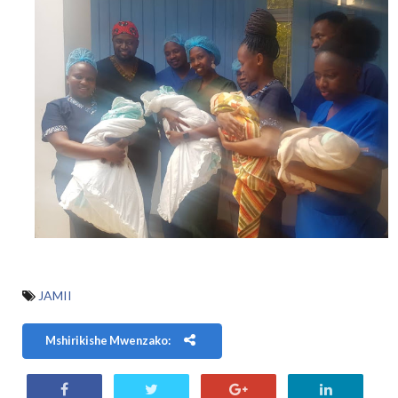
JAMII
Mshirikishe Mwenzako: