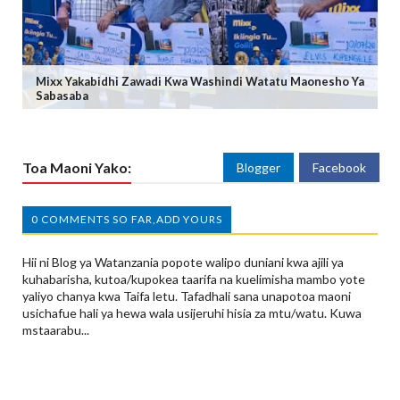
Mixx Yakabidhi Zawadi Kwa Washindi Watatu Maonesho Ya
Sabasaba
Toa Maoni Yako:
Blogger
Facebook
0 COMMENTS SO FAR,ADD YOURS
Hii ni Blog ya Watanzania popote walipo duniani kwa ajili ya
kuhabarisha, kutoa/kupokea taarifa na kuelimisha mambo yote
yaliyo chanya kwa Taifa letu. Tafadhali sana unapotoa maoni
usichafue hali ya hewa wala usijeruhi hisia za mtu/watu. Kuwa
mstaarabu...