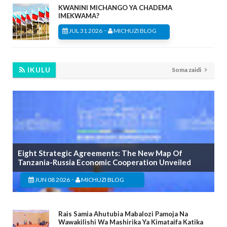
KWANINI MICHANGO YA CHADEMA
IMEKWAMA?
-
JUL 31 2026
MICHUZI BLOG
IKULU
Soma zaidi
Eight Strategic Agreements: The New Map Of
Tanzania-Russia Economic Cooperation Unveiled
-
JUN 08 2026
MICHUZI BLOG
Rais Samia Ahutubia Mabalozi Pamoja Na
Wawakilishi Wa Mashirika Ya Kimataifa Katika