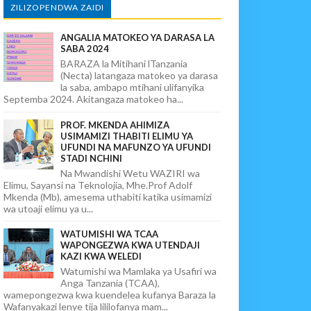
ZILIZOPENDWA ZAIDI
ANGALIA MATOKEO YA DARASA LA
SABA 2024
BARAZA la Mitihani lTanzania
(Necta) latangaza matokeo ya darasa
la saba, ambapo mtihani ulifanyika
Septemba 2024. Akitangaza matokeo ha...
PROF. MKENDA AHIMIZA
USIMAMIZI THABITI ELIMU YA
UFUNDI NA MAFUNZO YA UFUNDI
STADI NCHINI
Na Mwandishi Wetu WAZIRI wa
Elimu, Sayansi na Teknolojia, Mhe.Prof Adolf
Mkenda (Mb), amesema uthabiti katika usimamizi
wa utoaji elimu ya u...
WATUMISHI WA TCAA
WAPONGEZWA KWA UTENDAJI
KAZI KWA WELEDI
Watumishi wa Mamlaka ya Usafiri wa
Anga Tanzania (TCAA),
wamepongezwa kwa kuendelea kufanya Baraza la
Wafanyakazi lenye tija lililofanya mam...