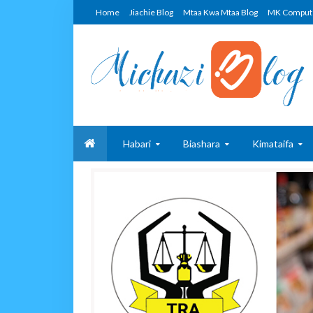
Home
Jiachie Blog
Mtaa Kwa Mtaa Blog
MK Comput
Habari
Biashara
Kimataifa