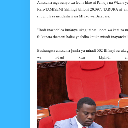
Amesema mgawanyo wa fedha hizo ni Pamoja na Wizara ya U
Rais-TAMISEMI Shilingi bilioni 20.097, TARURA ni Shili
shughuli za uendeshaji wa Mfuko wa Barabara.
"Bodi inaendelea kufanya ukaguzi wa ubora wa kazi za m
ili kupata thamani halisi ya fedha katika miradi inayoteke
Bashungwa amesema jumla ya miradi 562 ilifanyiwa ukag
wa ndani kwa kipindi cha