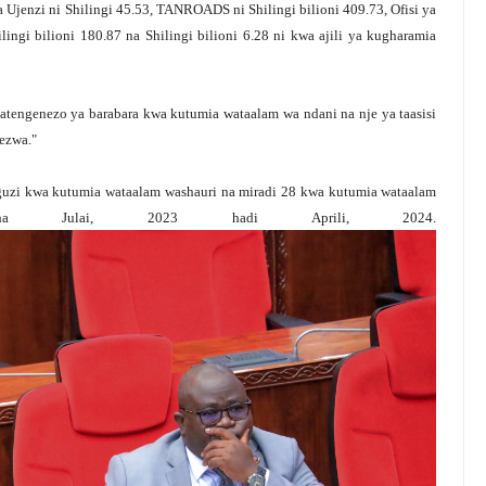
jenzi ni Shilingi 45.53, TANROADS ni Shilingi bilioni 409.73, Ofisi ya
ngi bilioni 180.87 na Shilingi bilioni 6.28 ni kwa ajili ya kugharamia
atengenezo ya barabara kwa kutumia wataalam wa ndani na nje ya taasisi
lezwa."
uzi kwa kutumia wataalam washauri na miradi 28 kwa kutumia wataalam
 Julai, 2023 hadi Aprili, 2024.