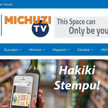
er Tweaks
Burudani
Michezo
Magazeti
Zanzibar
Mich