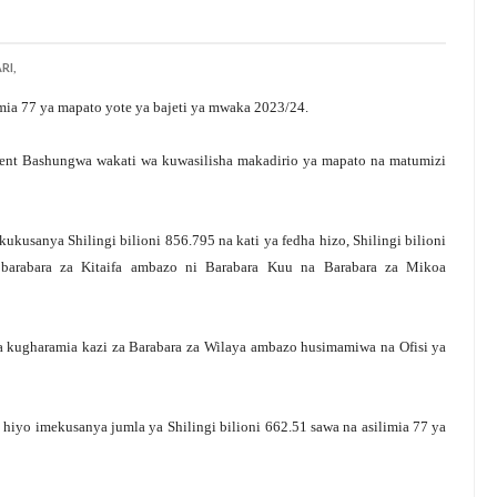
RI,
ia 77 ya mapato yote ya bajeti ya mwaka 2023/24.
ent Bashungwa wakati wa kuwasilisha makadirio ya mapato na matumizi
usanya Shilingi bilioni 856.795 na kati ya fedha hizo, Shilingi bilioni
 barabara za Kitaifa ambazo ni Barabara Kuu na Barabara za Mikoa
i ya kugharamia kazi za Barabara za Wilaya ambazo husimamiwa na Ofisi ya
iyo imekusanya jumla ya Shilingi bilioni 662.51 sawa na asilimia 77 ya