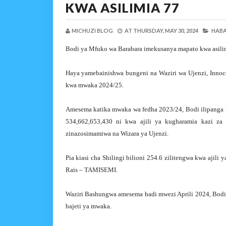
KWA ASILIMIA 77
MICHUZI BLOG
AT
THURSDAY, MAY 30, 2024
HABA
Bodi ya Mfuko wa Barabara imekusanya mapato kwa asilim
Haya yamebainishwa bungeni na Waziri wa Ujenzi, Innoc
kwa mwaka 2024/25.
Amesema katika mwaka wa fedha 2023/24, Bodi ilipanga kuk
534,662,653,430 ni kwa ajili ya kugharamia kazi za
zinazosimamiwa na Wizara ya Ujenzi.
Pia kiasi cha Shilingi bilioni 254.6 zilitengwa kwa ajil
Rais – TAMISEMI.
Waziri Bashungwa amesema hadi mwezi Aprili 2024, Bodi h
bajeti ya mwaka.