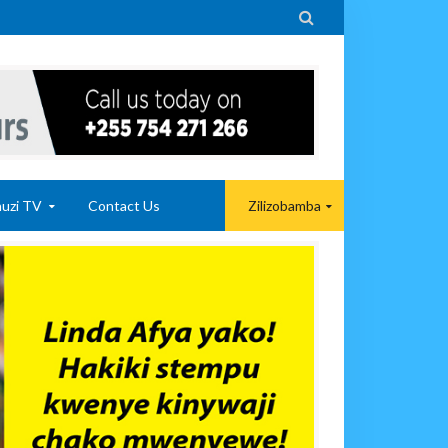

uzi TV
Contact Us
Zilizobamba