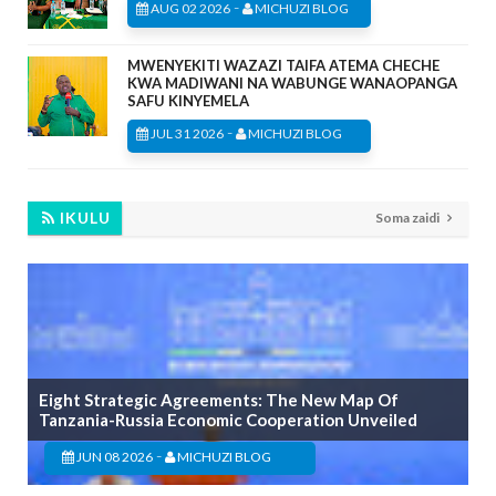
-
AUG 02 2026
MICHUZI BLOG
MWENYEKITI WAZAZI TAIFA ATEMA CHECHE
KWA MADIWANI NA WABUNGE WANAOPANGA
SAFU KINYEMELA
-
JUL 31 2026
MICHUZI BLOG
IKULU
Soma zaidi
Eight Strategic Agreements: The New Map Of
Tanzania-Russia Economic Cooperation Unveiled
-
JUN 08 2026
MICHUZI BLOG