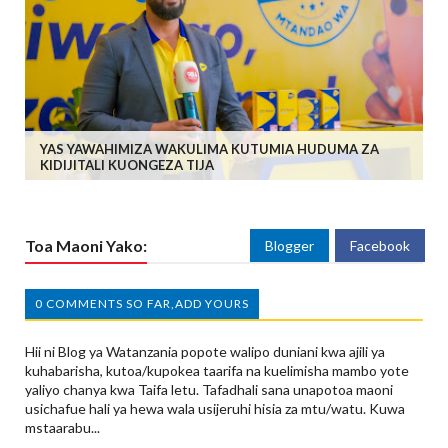
YAS YAWAHIMIZA WAKULIMA KUTUMIA HUDUMA ZA
KIDIJITALI KUONGEZA TIJA
Toa Maoni Yako:
Blogger
Facebook
0 COMMENTS SO FAR,ADD YOURS
Hii ni Blog ya Watanzania popote walipo duniani kwa ajili ya
kuhabarisha, kutoa/kupokea taarifa na kuelimisha mambo yote
yaliyo chanya kwa Taifa letu. Tafadhali sana unapotoa maoni
usichafue hali ya hewa wala usijeruhi hisia za mtu/watu. Kuwa
mstaarabu...