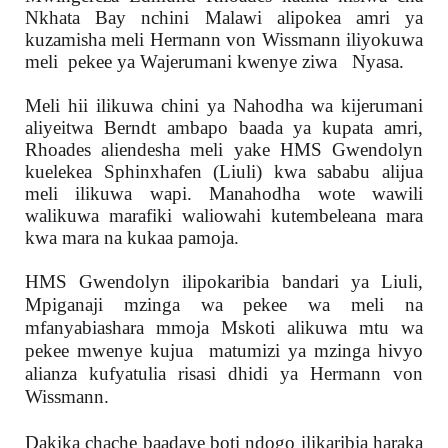
Nkhata Bay nchini Malawi alipokea amri ya
kuzamisha meli Hermann von Wissmann iliyokuwa
meli pekee ya Wajerumani kwenye ziwa Nyasa.
Meli hii ilikuwa chini ya Nahodha wa kijerumani
aliyeitwa Berndt ambapo baada ya kupata amri,
Rhoades aliendesha meli yake HMS Gwendolyn
kuelekea Sphinxhafen (Liuli) kwa sababu alijua
meli ilikuwa wapi. Manahodha wote wawili
walikuwa marafiki waliowahi kutembeleana mara
kwa mara na kukaa pamoja.
HMS Gwendolyn ilipokaribia bandari ya Liuli,
Mpiganaji mzinga wa pekee wa meli na
mfanyabiashara mmoja Mskoti alikuwa mtu wa
pekee mwenye kujua matumizi ya mzinga hivyo
alianza kufyatulia risasi dhidi ya Hermann von
Wissmann.
Dakika chache baadaye boti ndogo ilikaribia haraka