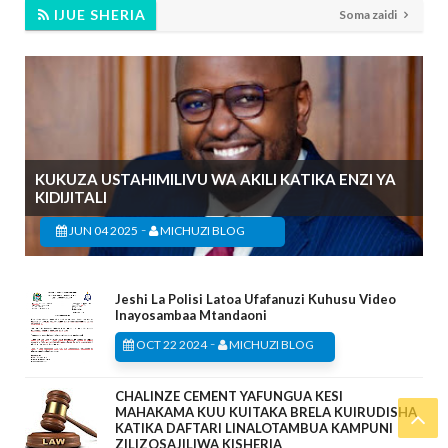
IJUE SHERIA
Soma zaidi
KUKUZA USTAHIMILIVU WA AKILI KATIKA ENZI YA
KIDIJITALI
-
JUN 04 2025
MICHUZI BLOG
Jeshi La Polisi Latoa Ufafanuzi Kuhusu Video
Inayosambaa Mtandaoni
-
OCT 22 2024
MICHUZI BLOG
CHALINZE CEMENT YAFUNGUA KESI
MAHAKAMA KUU KUITAKA BRELA KUIRUDISHA
KATIKA DAFTARI LINALOTAMBUA KAMPUNI
ZILIZOSAJILIWA KISHERIA