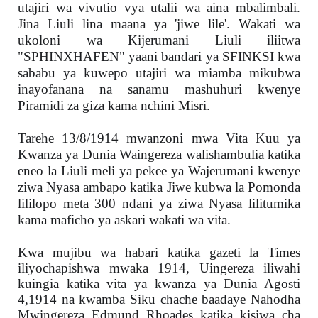
utajiri wa vivutio vya utalii wa aina mbalimbali.
Jina Liuli lina maana ya 'jiwe lile'. Wakati wa
ukoloni wa Kijerumani Liuli iliitwa
"SPHINXHAFEN" yaani bandari ya SFINKSI kwa
sababu ya kuwepo utajiri wa miamba mikubwa
inayofanana na sanamu mashuhuri kwenye
Piramidi za giza kama nchini Misri.
Tarehe 13/8/1914 mwanzoni mwa Vita Kuu ya
Kwanza ya Dunia Waingereza walishambulia katika
eneo la Liuli meli ya pekee ya Wajerumani kwenye
ziwa Nyasa ambapo katika Jiwe kubwa la Pomonda
lililopo meta 300 ndani ya ziwa Nyasa lilitumika
kama maficho ya askari wakati wa vita.
Kwa mujibu wa habari katika gazeti la Times
iliyochapishwa mwaka 1914, Uingereza iliwahi
kuingia katika vita ya kwanza ya Dunia Agosti
4,1914 na kwamba Siku chache baadaye Nahodha
Mwingereza Edmund Rhoades katika kisiwa cha