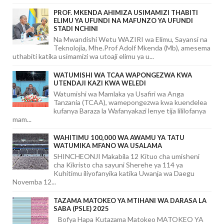
PROF. MKENDA AHIMIZA USIMAMIZI THABITI
ELIMU YA UFUNDI NA MAFUNZO YA UFUNDI
STADI NCHINI
Na Mwandishi Wetu WAZIRI wa Elimu, Sayansi na
Teknolojia, Mhe.Prof Adolf Mkenda (Mb), amesema
uthabiti katika usimamizi wa utoaji elimu ya u...
WATUMISHI WA TCAA WAPONGEZWA KWA
UTENDAJI KAZI KWA WELEDI
Watumishi wa Mamlaka ya Usafiri wa Anga
Tanzania (TCAA), wamepongezwa kwa kuendelea
kufanya Baraza la Wafanyakazi lenye tija lililofanya
mam...
WAHITIMU 100,000 WA AWAMU YA TATU
WATUMIKA MFANO WA USALAMA
SHINCHEONJI Makabila 12 Kituo cha umisheni
cha Kikristo cha sayuni Sherehe ya 114 ya
Kuhitimu iliyofanyika katika Uwanja wa Daegu
Novemba 12...
TAZAMA MATOKEO YA MTIHANI WA DARASA LA
SABA (PSLE) 2025
Bofya Hapa Kutazama Matokeo MATOKEO YA