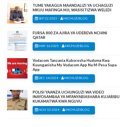
TUME YAKAGUA MAANDALIZI YA UCHAGUZI
MKUU MAFINGA MJI, WASISITIZWA WELEDI
-
SEP 22 2025
MICHUZI BLOG
FURSA 800 ZA AJIRA YA UDEREVA NCHINI
QATAR
-
MAY 16 2025
MICHUZI BLOG
Vodacom Tanzania Kuboresha Huduma Kwa
Kuunganisha My Vodacom App Na M-Pesa Supa
App
-
DEC 14 2024
MICHUZI BLOG
POLISI YAANZA UCHUNGUZI WA VIDEO
INAYOSAMBAA YA MFANYABIASHARA KUJARIBU
KUKAMATWA KWA NGUVU
-
NOV 13 2024
MICHUZI BLOG