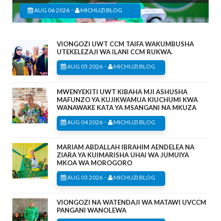
-
AUG 06 2026
MICHUZI BLOG
VIONGOZI UWT CCM TAIFA WAKUMBUSHA
UTEKELEZAJI WA ILANI CCM RUKWA.
-
AUG 05 2026
MICHUZI BLOG
MWENYEKITI UWT KIBAHA MJI ASHUSHA
MAFUNZO YA KUJIKWAMUA KIUCHUMI KWA
WANAWAKE KATA YA MSANGANI NA MKUZA
-
AUG 04 2026
MICHUZI BLOG
MARIAM ABDALLAH IBRAHIM AENDELEA NA
ZIARA YA KUIMARISHA UHAI WA JUMUIYA
MKOA WA MOROGORO
-
AUG 03 2026
MICHUZI BLOG
VIONGOZI NA WATENDAJI WA MATAWI UVCCM
PANGANI WANOLEWA