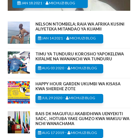
-
JAN 18 2021
MICHUZI BLOG
NELSON NTOMBELA; RAIA WA AFRIKA KUSINI
ALIYETEKA MITANDAO YA KIJAMII
-
JAN 14 2021
MICHUZI BLOG
TIMU YA TUNDURU KOROSHO YAPOKELEWA
KIFALME NA WANANCHI WA TUNDURU
-
AUG 03 2020
MICHUZI BLOG
HAPPY HOUR GARDEN UKUMBI WA KISASA
KWA SHEREHE ZOTE
-
JUL 29 2020
MICHUZI BLOG
RAIS DK MAGUFULI AKABIDHIWA UENYEKITI
SADC , HOTUBA YAKE GUMZO KWA WAKUU WA
NCHI WANACHAMA
-
AUG 17 2019
MICHUZI BLOG