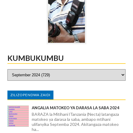
KUMBUKUMBU
ZILIZOPENDWA ZAIDI
ANGALIA MATOKEO YA DARASA LA SABA 2024
BARAZA la Mitihani lTanzania (Necta) latangaza
matokeo ya darasa la saba, ambapo mtihani
ulifanyika Septemba 2024. Akitangaza matokeo
ha...