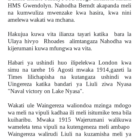
HMS Gwendolyn. Nahodha Berndt akapanda meli
na kumwuliza mwenzake kwa hasira, kwa nini
amelewa wakati wa mchana.
Hakujua kuwa vita ilianza tayari katika bara la
Ulaya hivyo Rhoades alimtangaza Nahodha wa
kijerumani kuwa mfungwa wa vita.
Habari ya ushindi huo ilipelekwa London kwa
simu na tarehe 16 Agosti mwaka 1914,gazeti la
Times lilichapisha na kutangaza ushindi wa
Uingereza katika bandari ya Liuli ziwa Nyasa
"Naval victory on Lake Nyasa".
Wakati ule Waingereza waliondoa mzinga mdogo
wa meli na vipuli kadhaa ili meli isitumike tena bila
kuiharibu. Mwaka 1915 Wajerumani walikuwa
wameleta tena vipuli na kutengeneza meli ambapo
Waingereza walirudi Liuli na kuzamisha meli ya