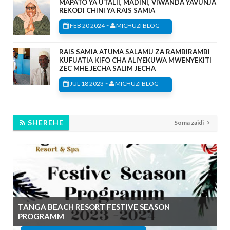
MAPATO YA UTALII, MADINI, VIWANDA YAVUNJA
REKODI CHINI YA RAIS SAMIA
-
FEB 20 2024
MICHUZI BLOG
RAIS SAMIA ATUMA SALAMU ZA RAMBIRAMBI
KUFUATIA KIFO CHA ALIYEKUWA MWENYEKITI
ZEC MHE.JECHA SALIM JECHA
-
JUL 18 2023
MICHUZI BLOG
SHEREHE
Soma zaidi
TANGA BEACH RESORT FESTIVE SEASON
PROGRAMM