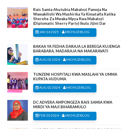
Rais Samia Ahutubia Mabalozi Pamoja Na
Wawakilishi Wa Mashirika Ya Kimataifa Katika
Sherehe Za Mwaka Mpya Kwa Mabalozi
(Diplomatic Sherry Party) Ikulu Jijini Dar
-
JAN 14 2025
MICHUZI BLOG
BAKAA YA FEDHA DARAJA LA BEREGA KUJENGA
BARABARA, MADARAJA NA MAKARAVATI
-
AUG 03 2024
MICHUZI BLOG
TUNZENI HOSPITALI KWA MASLAHI YA UMMA
KUPATA HUDUMA
-
AUG 02 2024
MICHUZI BLOG
DC ADVERA AMPONGEZA RAIS SAMIA KWA
MIRDI YA MAJI BIHARAMULO
-
FEB 20 2024
MICHUZI BLOG