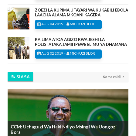
ZOEZI LA KUPIMA UTAYARI WA KUKABILI EBOLA
LAACHA ALAMA MKOANI KAGERA
-
AUG 04 2019
MICHUZI BLOG
KAILIMA ATOA AGIZO KWA JESHI LA
POLISI,ATAKA JAMII IPEWE ELIMU YA DHAMANA
-
AUG 02 2019
MICHUZI BLOG
SIASA
Soma zaidi
CCM: Uchaguzi Wa Haki Ndiyo Msingi Wa Uongozi
Bora