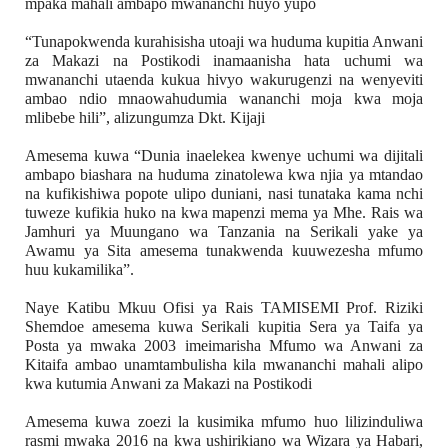
mpaka mahali ambapo mwananchi huyo yupo
“Tunapokwenda kurahisisha utoaji wa huduma kupitia Anwani 
za Makazi na Postikodi inamaanisha hata uchumi wa 
mwananchi utaenda kukua hivyo wakurugenzi na wenyeviti 
ambao ndio mnaowahudumia wananchi moja kwa moja 
mlibebe hili”, alizungumza Dkt. Kijaji
Amesema kuwa “Dunia inaelekea kwenye uchumi wa dijitali 
ambapo biashara na huduma zinatolewa kwa njia ya mtandao 
na kufikishiwa popote ulipo duniani, nasi tunataka kama nchi 
tuweze kufikia huko na kwa mapenzi mema ya Mhe. Rais wa 
Jamhuri ya Muungano wa Tanzania na Serikali yake ya 
Awamu ya Sita amesema tunakwenda kuuwezesha mfumo 
huu kukamilika”.
Naye Katibu Mkuu Ofisi ya Rais TAMISEMI Prof. Riziki 
Shemdoe amesema kuwa Serikali kupitia Sera ya Taifa ya 
Posta ya mwaka 2003 imeimarisha Mfumo wa Anwani za 
Kitaifa ambao unamtambulisha kila mwananchi mahali alipo 
kwa kutumia Anwani za Makazi na Postikodi
Amesema kuwa zoezi la kusimika mfumo huo lilizinduliwa 
rasmi mwaka 2016 na kwa ushirikiano wa Wizara ya Habari, 