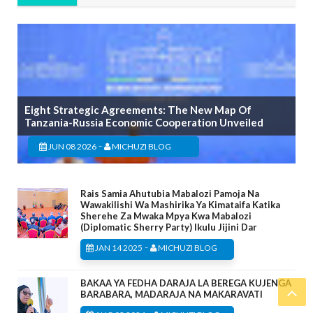
Eight Strategic Agreements: The New Map Of
Tanzania-Russia Economic Cooperation Unveiled
-
JUN 08 2026
MICHUZI BLOG
Rais Samia Ahutubia Mabalozi Pamoja Na
Wawakilishi Wa Mashirika Ya Kimataifa Katika
Sherehe Za Mwaka Mpya Kwa Mabalozi
(Diplomatic Sherry Party) Ikulu Jijini Dar
-
JAN 14 2025
MICHUZI BLOG
BAKAA YA FEDHA DARAJA LA BEREGA KUJENGA
BARABARA, MADARAJA NA MAKARAVATI