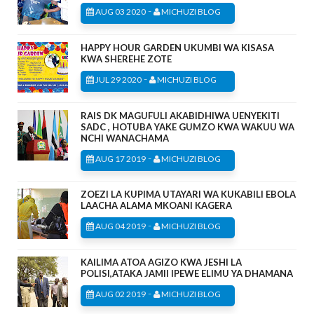
-
AUG 03 2020
MICHUZI BLOG
HAPPY HOUR GARDEN UKUMBI WA KISASA
KWA SHEREHE ZOTE
-
JUL 29 2020
MICHUZI BLOG
RAIS DK MAGUFULI AKABIDHIWA UENYEKITI
SADC , HOTUBA YAKE GUMZO KWA WAKUU WA
NCHI WANACHAMA
-
AUG 17 2019
MICHUZI BLOG
ZOEZI LA KUPIMA UTAYARI WA KUKABILI EBOLA
LAACHA ALAMA MKOANI KAGERA
-
AUG 04 2019
MICHUZI BLOG
KAILIMA ATOA AGIZO KWA JESHI LA
POLISI,ATAKA JAMII IPEWE ELIMU YA DHAMANA
-
AUG 02 2019
MICHUZI BLOG