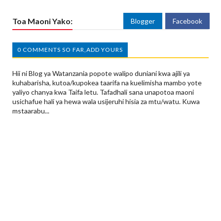
Toa Maoni Yako:
Blogger
Facebook
0 COMMENTS SO FAR,ADD YOURS
Hii ni Blog ya Watanzania popote walipo duniani kwa ajili ya
kuhabarisha, kutoa/kupokea taarifa na kuelimisha mambo yote
yaliyo chanya kwa Taifa letu. Tafadhali sana unapotoa maoni
usichafue hali ya hewa wala usijeruhi hisia za mtu/watu. Kuwa
mstaarabu...