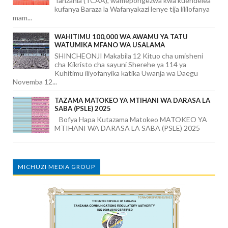
Tanzania (TCAA), wamepongezwa kwa kuendelea
kufanya Baraza la Wafanyakazi lenye tija lililofanya
mam...
WAHITIMU 100,000 WA AWAMU YA TATU
WATUMIKA MFANO WA USALAMA
SHINCHEONJI Makabila 12 Kituo cha umisheni
cha Kikristo cha sayuni Sherehe ya 114 ya
Kuhitimu iliyofanyika katika Uwanja wa Daegu
Novemba 12...
TAZAMA MATOKEO YA MTIHANI WA DARASA LA
SABA (PSLE) 2025
Bofya Hapa Kutazama Matokeo MATOKEO YA
MTIHANI WA DARASA LA SABA (PSLE) 2025
MICHUZI MEDIA GROUP