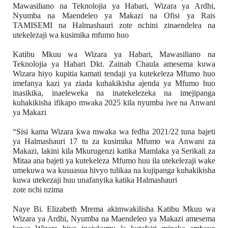
Mawasiliano na Teknolojia ya Habari, Wizara ya Ardhi, 
Nyumba na Maendeleo ya Makazi na Ofisi ya Rais 
TAMISEMI na Halmashauri zote nchini zinaendelea na 
utekelezaji wa kusimika mfumo huo
Katibu Mkuu wa Wizara ya Habari, Mawasiliano na 
Teknolojia ya Habari Dkt. Zainab Chaula amesema kuwa 
Wizara hiyo kupitia kamati tendaji ya kutekeleza Mfumo huo 
imefanya kazi ya ziada kuhakikisha ajenda ya Mfumo huo 
inasikika, inaeleweka na inatekelezeka na imejipanga 
kuhakikisha ifikapo mwaka 2025 kila nyumba iwe na Anwani 
ya Makazi
“Sisi kama Wizara kwa mwaka wa fedha 2021/22 tuna bajeti 
ya Halmashauri 17 tu za kusimika Mfumo wa Anwani za 
Makazi, lakini kila Mkurugenzi katika Mamlaka ya Serikali za 
Mitaa ana bajeti ya kutekeleza Mfumo huu ila utekelezaji wake 
umekuwa wa kusuasua hivyo tulikaa na kujipanga kuhakikisha 
kuwa utekezaji huu unafanyika katika Halmashauri
zote nchi nzima
Naye Bi. Elizabeth Mrema akimwakilisha Katibu Mkuu wa 
Wizara ya Ardhi, Nyumba na Maendeleo ya Makazi amesema 