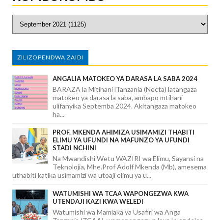
ZILIZOPENDWA ZAIDI
ANGALIA MATOKEO YA DARASA LA SABA 2024
BARAZA la Mitihani lTanzania (Necta) latangaza
matokeo ya darasa la saba, ambapo mtihani
ulifanyika Septemba 2024. Akitangaza matokeo
ha...
PROF. MKENDA AHIMIZA USIMAMIZI THABITI
ELIMU YA UFUNDI NA MAFUNZO YA UFUNDI
STADI NCHINI
Na Mwandishi Wetu WAZIRI wa Elimu, Sayansi na
Teknolojia, Mhe.Prof Adolf Mkenda (Mb), amesema
uthabiti katika usimamizi wa utoaji elimu ya u...
WATUMISHI WA TCAA WAPONGEZWA KWA
UTENDAJI KAZI KWA WELEDI
Watumishi wa Mamlaka ya Usafiri wa Anga