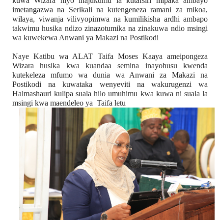
kuwa Wizara hiyo inajukumu la kutafsiri mipaka ambayo 
imetangazwa na Serikali na kutengeneza ramani za mikoa, 
wilaya, viwanja vilivyopimwa na kumilikisha ardhi ambapo 
takwimu husika ndizo zinazotumika na zinakuwa ndio msingi 
wa kuwekewa Anwani ya Makazi na Postikodi
Naye Katibu wa ALAT Taifa Moses Kaaya ameipongeza 
Wizara husika kwa kuandaa semina inayohusu kwenda 
kutekeleza mfumo wa dunia wa Anwani za Makazi na 
Postikodi na kuwataka wenyeviti na wakurugenzi wa 
Halmashauri kulipa suala hilo umuhimu kwa kuwa ni suala la 
msingi kwa maendeleo ya  Taifa letu 