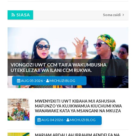
SIASA
Soma zaidi
VIONGOZI UWT CCM TAIFA WAKUMBUSHA
UTEKELEZAJI WA ILANI CCM RUKWA.
-
AUG 05 2026
MICHUZI BLOG
MWENYEKITI UWT KIBAHA MJI ASHUSHA
MAFUNZO YA KUJIKWAMUA KIUCHUMI KWA
WANAWAKE KATA YA MSANGANI NA MKUZA
-
AUG 04 2026
MICHUZI BLOG
MARIAM ABDALLAH IBRAHIM AENDELEA NA