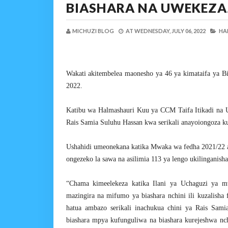
BIASHARA NA UWEKEZAJ
MICHUZI BLOG
AT
WEDNESDAY, JULY 06, 2022
HAB
Wakati akitembelea maonesho ya 46 ya kimataifa ya B
2022.
Katibu wa Halmashauri Kuu ya CCM Taifa Itikadi n
Rais Samia Suluhu Hassan kwa serikali anayoiongoza ku
Ushahidi umeonekana katika Mwaka wa fedha 2021/22 am
ongezeko la sawa na asilimia 113 ya lengo ukilinganish
“Chama kimeelekeza katika Ilani ya Uchaguzi ya mw
mazingira na mifumo ya biashara nchini ili kuzalisha 
hatua ambazo serikali inachukua chini ya Rais Sam
biashara mpya kufunguliwa na biashara kurejeshwa 