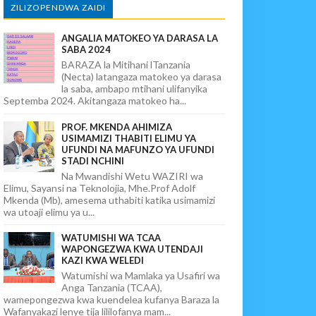
ZILIZOPENDWA ZAIDI
ANGALIA MATOKEO YA DARASA LA
SABA 2024
BARAZA la Mitihani lTanzania
(Necta) latangaza matokeo ya darasa
la saba, ambapo mtihani ulifanyika
Septemba 2024. Akitangaza matokeo ha...
PROF. MKENDA AHIMIZA
USIMAMIZI THABITI ELIMU YA
UFUNDI NA MAFUNZO YA UFUNDI
STADI NCHINI
Na Mwandishi Wetu WAZIRI wa
Elimu, Sayansi na Teknolojia, Mhe.Prof Adolf
Mkenda (Mb), amesema uthabiti katika usimamizi
wa utoaji elimu ya u...
WATUMISHI WA TCAA
WAPONGEZWA KWA UTENDAJI
KAZI KWA WELEDI
Watumishi wa Mamlaka ya Usafiri wa
Anga Tanzania (TCAA),
wamepongezwa kwa kuendelea kufanya Baraza la
Wafanyakazi lenye tija lililofanya mam...