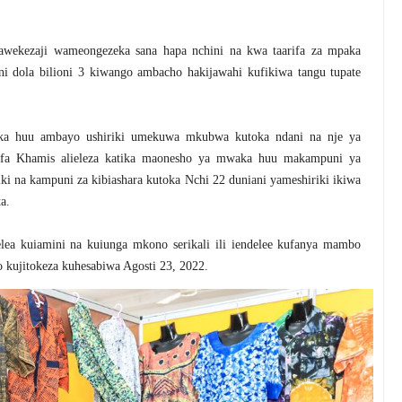
wekezaji wameongezeka sana hapa nchini na kwa taarifa za mpaka
ni dola bilioni 3 kiwango ambacho hakijawahi kufikiwa tangu tupate
ka huu ambayo ushiriki umekuwa mkubwa kutoka ndani na nje ya
tifa Khamis alieleza katika maonesho ya mwaka huu makampuni ya
riki na kampuni za kibiashara kutoka Nchi 22 duniani yameshiriki ikiwa
a.
ea kuiamini na kuiunga mkono serikali ili iendelee kufanya mambo
 kujitokeza kuhesabiwa Agosti 23, 2022.