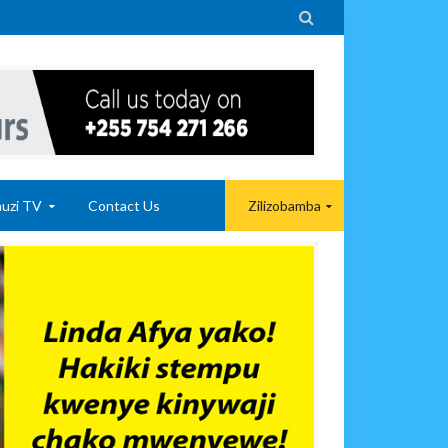

uzi TV
Contact Us
Zilizobamba