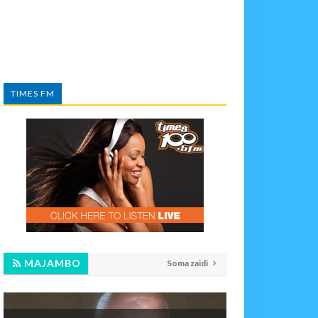
TIMES FM
MAJAMBO
Soma zaidi