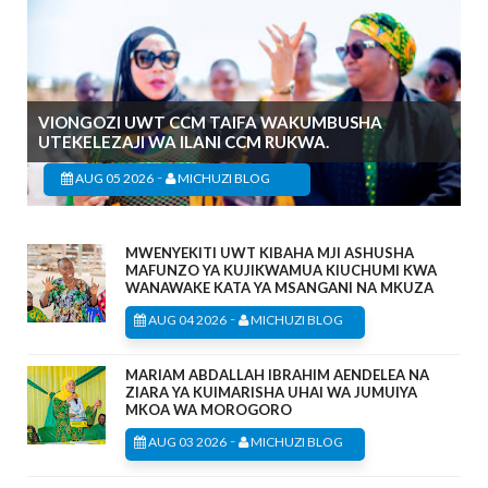
VIONGOZI UWT CCM TAIFA WAKUMBUSHA
UTEKELEZAJI WA ILANI CCM RUKWA.
-
AUG 05 2026
MICHUZI BLOG
MWENYEKITI UWT KIBAHA MJI ASHUSHA
MAFUNZO YA KUJIKWAMUA KIUCHUMI KWA
WANAWAKE KATA YA MSANGANI NA MKUZA
-
AUG 04 2026
MICHUZI BLOG
MARIAM ABDALLAH IBRAHIM AENDELEA NA
ZIARA YA KUIMARISHA UHAI WA JUMUIYA
MKOA WA MOROGORO
-
AUG 03 2026
MICHUZI BLOG