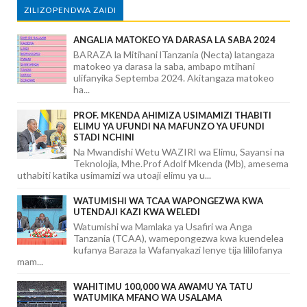
ZILIZOPENDWA ZAIDI
ANGALIA MATOKEO YA DARASA LA SABA 2024
BARAZA la Mitihani lTanzania (Necta) latangaza
matokeo ya darasa la saba, ambapo mtihani
ulifanyika Septemba 2024. Akitangaza matokeo
ha...
PROF. MKENDA AHIMIZA USIMAMIZI THABITI
ELIMU YA UFUNDI NA MAFUNZO YA UFUNDI
STADI NCHINI
Na Mwandishi Wetu WAZIRI wa Elimu, Sayansi na
Teknolojia, Mhe.Prof Adolf Mkenda (Mb), amesema
uthabiti katika usimamizi wa utoaji elimu ya u...
WATUMISHI WA TCAA WAPONGEZWA KWA
UTENDAJI KAZI KWA WELEDI
Watumishi wa Mamlaka ya Usafiri wa Anga
Tanzania (TCAA), wamepongezwa kwa kuendelea
kufanya Baraza la Wafanyakazi lenye tija lililofanya
mam...
WAHITIMU 100,000 WA AWAMU YA TATU
WATUMIKA MFANO WA USALAMA