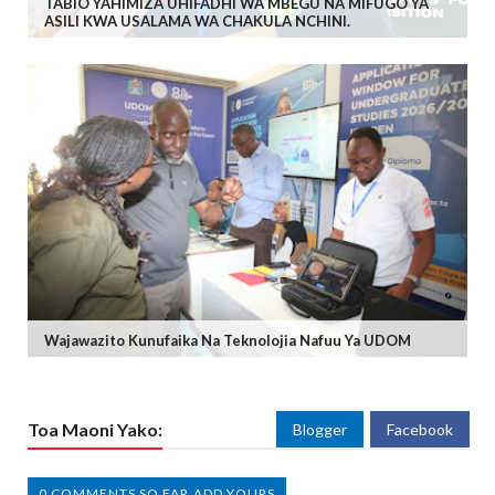
TABIO YAHIMIZA UHIFADHI WA MBEGU NA MIFUGO YA
ASILI KWA USALAMA WA CHAKULA NCHINI.
Wajawazito Kunufaika Na Teknolojia Nafuu Ya UDOM
Toa Maoni Yako:
Blogger
Facebook
0 COMMENTS SO FAR,ADD YOURS