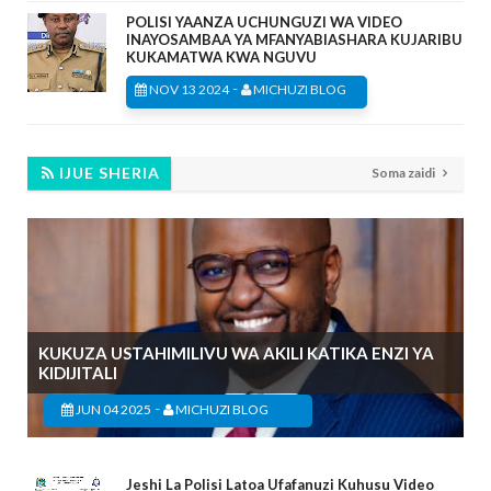
POLISI YAANZA UCHUNGUZI WA VIDEO
INAYOSAMBAA YA MFANYABIASHARA KUJARIBU
KUKAMATWA KWA NGUVU
-
NOV 13 2024
MICHUZI BLOG
IJUE SHERIA
Soma zaidi
KUKUZA USTAHIMILIVU WA AKILI KATIKA ENZI YA
KIDIJITALI
-
JUN 04 2025
MICHUZI BLOG
Jeshi La Polisi Latoa Ufafanuzi Kuhusu Video