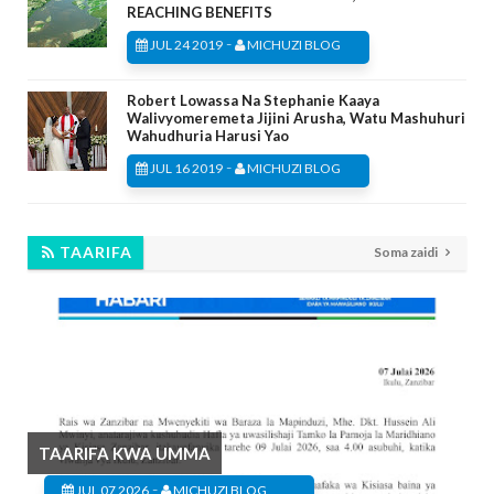
REACHING BENEFITS
-
JUL 24 2019
MICHUZI BLOG
Robert Lowassa Na Stephanie Kaaya
Walivyomeremeta Jijini Arusha, Watu Mashuhuri
Wahudhuria Harusi Yao
-
JUL 16 2019
MICHUZI BLOG
TAARIFA
Soma zaidi
TAARIFA KWA UMMA
-
JUL 07 2026
MICHUZI BLOG