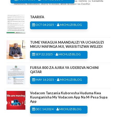
TAARIFA
-
OCT 04 2025
MICHUZI BLOG
TUME YAKAGUA MAANDALIZI YA UCHAGUZI
MKUU MAFINGA MJI, WASISITIZWA WELEDI
-
SEP 22 2025
MICHUZI BLOG
FURSA 800 ZA AJIRA YA UDEREVA NCHINI
QATAR
-
MAY 16 2025
MICHUZI BLOG
Vodacom Tanzania Kuboresha Huduma Kwa
Kuunganisha My Vodacom App Na M-Pesa Supa
App
-
DEC 14 2024
MICHUZI BLOG