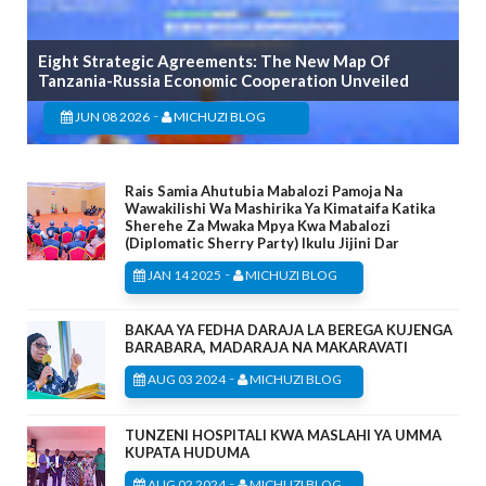
Eight Strategic Agreements: The New Map Of
Tanzania-Russia Economic Cooperation Unveiled
-
JUN 08 2026
MICHUZI BLOG
Rais Samia Ahutubia Mabalozi Pamoja Na
Wawakilishi Wa Mashirika Ya Kimataifa Katika
Sherehe Za Mwaka Mpya Kwa Mabalozi
(Diplomatic Sherry Party) Ikulu Jijini Dar
-
JAN 14 2025
MICHUZI BLOG
BAKAA YA FEDHA DARAJA LA BEREGA KUJENGA
BARABARA, MADARAJA NA MAKARAVATI
-
AUG 03 2024
MICHUZI BLOG
TUNZENI HOSPITALI KWA MASLAHI YA UMMA
KUPATA HUDUMA
-
AUG 02 2024
MICHUZI BLOG