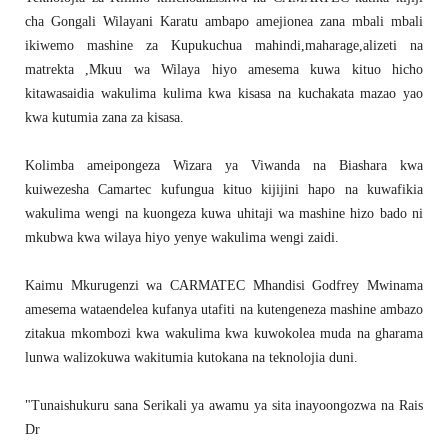
cha Gongali Wilayani Karatu ambapo amejionea zana mbali mbali
ikiwemo mashine za Kupukuchua mahindi,maharage,alizeti na
matrekta ,Mkuu wa Wilaya hiyo amesema kuwa kituo hicho
kitawasaidia wakulima kulima kwa kisasa na kuchakata mazao yao
kwa kutumia zana za kisasa.
Kolimba ameipongeza Wizara ya Viwanda na Biashara kwa
kuiwezesha Camartec kufungua kituo kijijini hapo na kuwafikia
wakulima wengi na kuongeza kuwa uhitaji wa mashine hizo bado ni
mkubwa kwa wilaya hiyo yenye wakulima wengi zaidi.
Kaimu Mkurugenzi wa CARMATEC Mhandisi Godfrey Mwinama
amesema wataendelea kufanya utafiti na kutengeneza mashine ambazo
zitakua mkombozi kwa wakulima kwa kuwokolea muda na gharama
lunwa walizokuwa wakitumia kutokana na teknolojia duni.
"Tunaishukuru sana Serikali ya awamu ya sita inayoongozwa na Rais
Dr