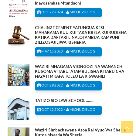
Inayosambaa Mtandaoni
-
OCT 22 2024
MICHUZI BLOG
CHALINZE CEMENT YAFUNGUA KESI
MAHAKAMA KUU KUITAKA BRELA KUIRUDISHA
KATIKA DAFTARI LINALOTAMBUA KAMPUNI
ZILIZOSAJILIWA KISHERIA
-
MAY 15 2023
MICHUZI BLOG
WAZIRI MHAGAMA VIONGOZI NA WANANCHI
KUSOMA VITABU, ATAMBULISHA KITABU CHA
HAYATI MKAPA TOLEO LA KISWAHILI
-
OCT 29 2022
MICHUZI BLOG
TATIZO SIO LAW SCHOOL ........
-
OCT 12 2022
MICHUZI BLOG
Waziri Simbachawene Atoa Rai Vyuo Vya Sheria
Kutoa Msaada Wa Sheria