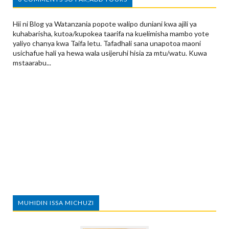
Hii ni Blog ya Watanzania popote walipo duniani kwa ajili ya
kuhabarisha, kutoa/kupokea taarifa na kuelimisha mambo yote
yaliyo chanya kwa Taifa letu. Tafadhali sana unapotoa maoni
usichafue hali ya hewa wala usijeruhi hisia za mtu/watu. Kuwa
mstaarabu...
MUHIDIN ISSA MICHUZI