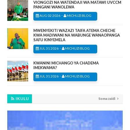
VIONGOZI NA WATENDAJI WA MATAWI UVCCM
PANGANI WANOLEWA
-
AUG 02 2026
MICHUZI BLOG
MWENYEKITI WAZAZI TAIFA ATEMA CHECHE
KWA MADIWANI NA WABUNGE WANAOPANGA
SAFU KINYEMELA
-
JUL 31 2026
MICHUZI BLOG
KWANINI MICHANGO YA CHADEMA
IMEKWAMA?
-
JUL 31 2026
MICHUZI BLOG
IKULU
Soma zaidi