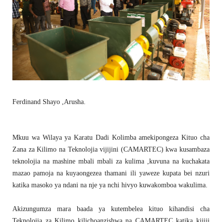
Ferdinand Shayo ,Arusha.
Mkuu wa Wilaya ya Karatu Dadi Kolimba amekipongeza Kituo cha
Zana za Kilimo na Teknolojia vijijini (CAMARTEC) kwa kusambaza
teknolojia na mashine mbali mbali za kulima ,kuvuna na kuchakata
mazao pamoja na kuyaongezea thamani ili yaweze kupata bei nzuri
katika masoko ya ndani na nje ya nchi hivyo kuwakomboa wakulima.
Akizungumza mara baada ya kutembelea kituo kihandisi cha
Teknolojia za Kilimo kilichoanzishwa na CAMARTEC katika kijiji