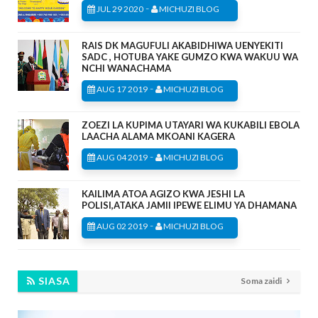
-
JUL 29 2020
MICHUZI BLOG
RAIS DK MAGUFULI AKABIDHIWA UENYEKITI
SADC , HOTUBA YAKE GUMZO KWA WAKUU WA
NCHI WANACHAMA
-
AUG 17 2019
MICHUZI BLOG
ZOEZI LA KUPIMA UTAYARI WA KUKABILI EBOLA
LAACHA ALAMA MKOANI KAGERA
-
AUG 04 2019
MICHUZI BLOG
KAILIMA ATOA AGIZO KWA JESHI LA
POLISI,ATAKA JAMII IPEWE ELIMU YA DHAMANA
-
AUG 02 2019
MICHUZI BLOG
SIASA
Soma zaidi