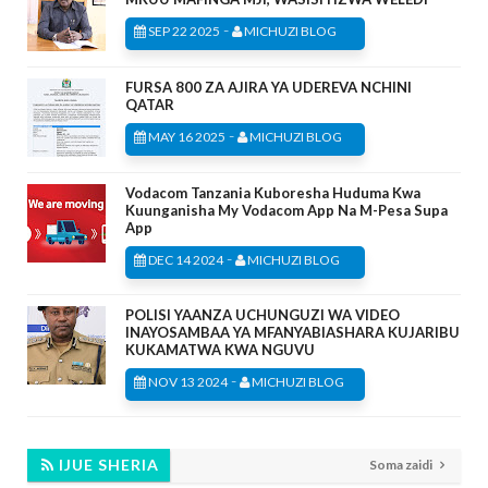
-
SEP 22 2025
MICHUZI BLOG
FURSA 800 ZA AJIRA YA UDEREVA NCHINI
QATAR
-
MAY 16 2025
MICHUZI BLOG
Vodacom Tanzania Kuboresha Huduma Kwa
Kuunganisha My Vodacom App Na M-Pesa Supa
App
-
DEC 14 2024
MICHUZI BLOG
POLISI YAANZA UCHUNGUZI WA VIDEO
INAYOSAMBAA YA MFANYABIASHARA KUJARIBU
KUKAMATWA KWA NGUVU
-
NOV 13 2024
MICHUZI BLOG
IJUE SHERIA
Soma zaidi