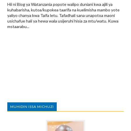
Hii ni Blog ya Watanzania popote walipo duniani kwa ajili ya
kuhabarisha, kutoa/kupokea taarifa na kuelimisha mambo yote
yaliyo chanya kwa Taifa letu. Tafadhali sana unapotoa maoni
usichafue hali ya hewa wala usijeruhi hisia za mtu/watu. Kuwa
mstaarabu...
MUHIDIN ISSA MICHUZI