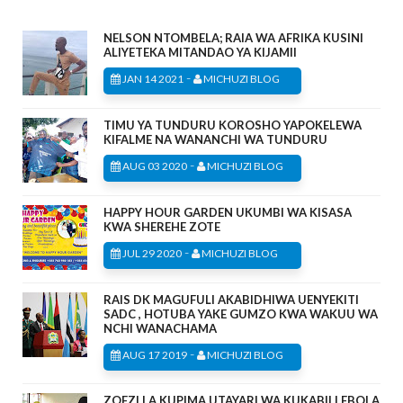
NELSON NTOMBELA; RAIA WA AFRIKA KUSINI
ALIYETEKA MITANDAO YA KIJAMII
-
JAN 14 2021
MICHUZI BLOG
TIMU YA TUNDURU KOROSHO YAPOKELEWA
KIFALME NA WANANCHI WA TUNDURU
-
AUG 03 2020
MICHUZI BLOG
HAPPY HOUR GARDEN UKUMBI WA KISASA
KWA SHEREHE ZOTE
-
JUL 29 2020
MICHUZI BLOG
RAIS DK MAGUFULI AKABIDHIWA UENYEKITI
SADC , HOTUBA YAKE GUMZO KWA WAKUU WA
NCHI WANACHAMA
-
AUG 17 2019
MICHUZI BLOG
ZOEZI LA KUPIMA UTAYARI WA KUKABILI EBOLA