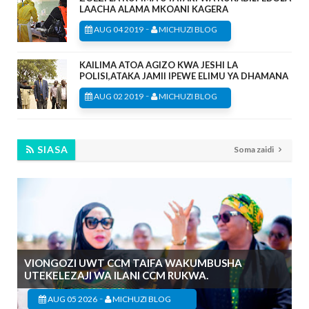
LAACHA ALAMA MKOANI KAGERA
-
AUG 04 2019
MICHUZI BLOG
KAILIMA ATOA AGIZO KWA JESHI LA
POLISI,ATAKA JAMII IPEWE ELIMU YA DHAMANA
-
AUG 02 2019
MICHUZI BLOG
SIASA
Soma zaidi
VIONGOZI UWT CCM TAIFA WAKUMBUSHA
UTEKELEZAJI WA ILANI CCM RUKWA.
-
AUG 05 2026
MICHUZI BLOG