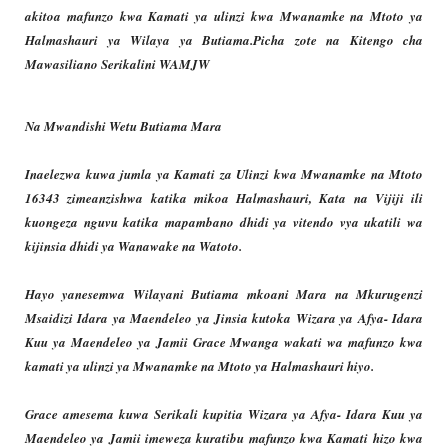
akitoa mafunzo kwa Kamati ya ulinzi kwa Mwanamke na Mtoto ya
Halmashauri ya Wilaya ya Butiama.Picha zote na Kitengo cha
Mawasiliano Serikalini WAMJW
Na Mwandishi Wetu Butiama Mara
Inaelezwa kuwa jumla ya Kamati za Ulinzi kwa Mwanamke na Mtoto
16343 zimeanzishwa katika mikoa Halmashauri, Kata na Vijiji ili
kuongeza nguvu katika mapambano dhidi ya vitendo vya ukatili wa
kijinsia dhidi ya Wanawake na Watoto.
Hayo yanesemwa Wilayani Butiama mkoani Mara na Mkurugenzi
Msaidizi Idara ya Maendeleo ya Jinsia kutoka Wizara ya Afya- Idara
Kuu ya Maendeleo ya Jamii Grace Mwanga wakati wa mafunzo kwa
kamati ya ulinzi ya Mwanamke na Mtoto ya Halmashauri hiyo.
Grace amesema kuwa Serikali kupitia Wizara ya Afya- Idara Kuu ya
Maendeleo ya Jamii imeweza kuratibu mafunzo kwa Kamati hizo kwa