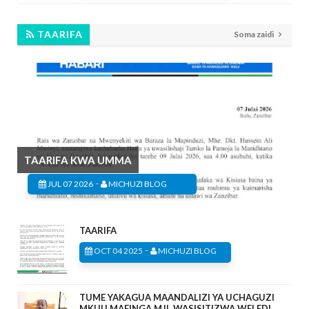
TAARIFA
Soma zaidi
TAARIFA KWA UMMA
-
JUL 07 2026
MICHUZI BLOG
TAARIFA
-
OCT 04 2025
MICHUZI BLOG
TUME YAKAGUA MAANDALIZI YA UCHAGUZI
MKUU MAFINGA MJI, WASISITIZWA WELEDI