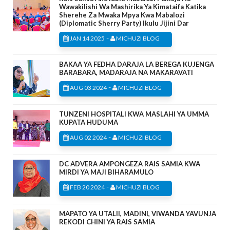
Wawakilishi Wa Mashirika Ya Kimataifa Katika
Sherehe Za Mwaka Mpya Kwa Mabalozi
(Diplomatic Sherry Party) Ikulu Jijini Dar
-
JAN 14 2025
MICHUZI BLOG
BAKAA YA FEDHA DARAJA LA BEREGA KUJENGA
BARABARA, MADARAJA NA MAKARAVATI
-
AUG 03 2024
MICHUZI BLOG
TUNZENI HOSPITALI KWA MASLAHI YA UMMA
KUPATA HUDUMA
-
AUG 02 2024
MICHUZI BLOG
DC ADVERA AMPONGEZA RAIS SAMIA KWA
MIRDI YA MAJI BIHARAMULO
-
FEB 20 2024
MICHUZI BLOG
MAPATO YA UTALII, MADINI, VIWANDA YAVUNJA
REKODI CHINI YA RAIS SAMIA