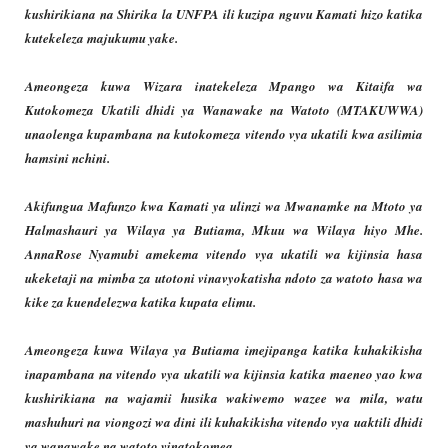
kushirikiana na Shirika la UNFPA ili kuzipa nguvu Kamati hizo katika
kutekeleza majukumu yake.
Ameongeza kuwa Wizara inatekeleza Mpango wa Kitaifa wa
Kutokomeza Ukatili dhidi ya Wanawake na Watoto (MTAKUWWA)
unaolenga kupambana na kutokomeza vitendo vya ukatili kwa asilimia
hamsini nchini.
Akifungua Mafunzo kwa Kamati ya ulinzi wa Mwanamke na Mtoto ya
Halmashauri ya Wilaya ya Butiama, Mkuu wa Wilaya hiyo Mhe.
AnnaRose Nyamubi amekema vitendo vya ukatili wa kijinsia hasa
ukeketaji na mimba za utotoni vinavyokatisha ndoto za watoto hasa wa
kike za kuendelezwa katika kupata elimu.
Ameongeza kuwa Wilaya ya Butiama imejipanga katika kuhakikisha
inapambana na vitendo vya ukatili wa kijinsia katika maeneo yao kwa
kushirikiana na wajamii husika wakiwemo wazee wa mila, watu
mashuhuri na viongozi wa dini ili kuhakikisha vitendo vya uaktili dhidi
ya wanawake na watoto vinatokomea.