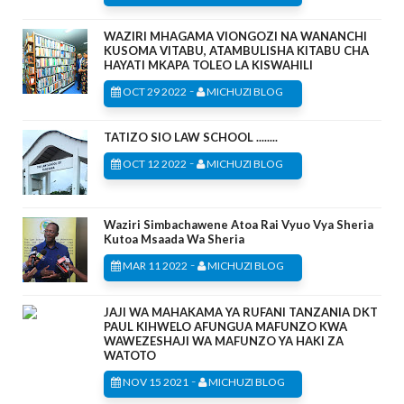
WAZIRI MHAGAMA VIONGOZI NA WANANCHI
KUSOMA VITABU, ATAMBULISHA KITABU CHA
HAYATI MKAPA TOLEO LA KISWAHILI
-
OCT 29 2022
MICHUZI BLOG
TATIZO SIO LAW SCHOOL ........
-
OCT 12 2022
MICHUZI BLOG
Waziri Simbachawene Atoa Rai Vyuo Vya Sheria
Kutoa Msaada Wa Sheria
-
MAR 11 2022
MICHUZI BLOG
JAJI WA MAHAKAMA YA RUFANI TANZANIA DKT
PAUL KIHWELO AFUNGUA MAFUNZO KWA
WAWEZESHAJI WA MAFUNZO YA HAKI ZA
WATOTO
-
NOV 15 2021
MICHUZI BLOG