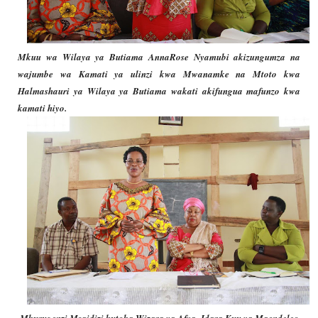
Mkuu wa Wilaya ya Butiama AnnaRose Nyamubi akizungumza na
wajumbe wa Kamati ya ulinzi kwa Mwanamke na Mtoto kwa
Halmashauri ya Wilaya ya Butiama wakati akifungua mafunzo kwa
kamati hiyo.
Mkurugenzi Msaidizi kutoka Wizara ya Afya- Idara Kuu ya Maendeleo