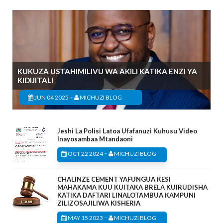
KUKUZA USTAHIMILIVU WA AKILI KATIKA ENZI YA
KIDIJITALI
-
JUN 04 2025
MICHUZI BLOG
Jeshi La Polisi Latoa Ufafanuzi Kuhusu Video
Inayosambaa Mtandaoni
-
OCT 22 2024
MICHUZI BLOG
CHALINZE CEMENT YAFUNGUA KESI
MAHAKAMA KUU KUITAKA BRELA KUIRUDISHA
KATIKA DAFTARI LINALOTAMBUA KAMPUNI
ZILIZOSAJILIWA KISHERIA
-
MAY 15 2023
MICHUZI BLOG