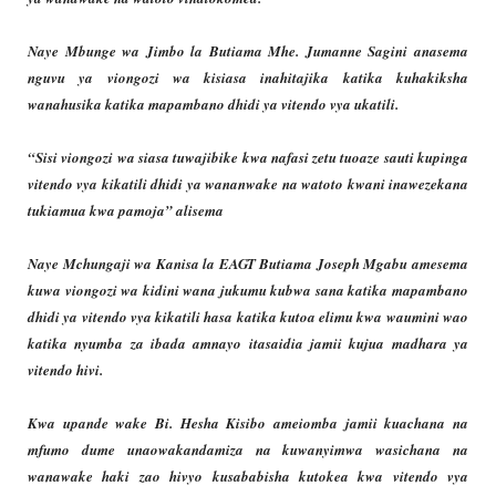
Naye Mbunge wa Jimbo la Butiama Mhe. Jumanne Sagini anasema
nguvu ya viongozi wa kisiasa inahitajika katika kuhakiksha
wanahusika katika mapambano dhidi ya vitendo vya ukatili.
“Sisi viongozi wa siasa tuwajibike kwa nafasi zetu tuoaze sauti kupinga
vitendo vya kikatili dhidi ya wananwake na watoto kwani inawezekana
tukiamua kwa pamoja” alisema
Naye Mchungaji wa Kanisa la EAGT Butiama Joseph Mgabu amesema
kuwa viongozi wa kidini wana jukumu kubwa sana katika mapambano
dhidi ya vitendo vya kikatili hasa katika kutoa elimu kwa waumini wao
katika nyumba za ibada amnayo itasaidia jamii kujua madhara ya
vitendo hivi.
Kwa upande wake Bi. Hesha Kisibo ameiomba jamii kuachana na
mfumo dume unaowakandamiza na kuwanyimwa wasichana na
wanawake haki zao hivyo kusababisha kutokea kwa vitendo vya