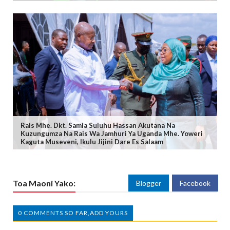
Rais Mhe. Dkt. Samia Suluhu Hassan Akutana Na
Kuzungumza Na Rais Wa Jamhuri Ya Uganda Mhe. Yoweri
Kaguta Museveni, Ikulu Jijini Dare Es Salaam
Toa Maoni Yako:
Blogger
Facebook
0 COMMENTS SO FAR,ADD YOURS