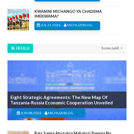
KWANINI MICHANGO YA CHADEMA
IMEKWAMA?
-
JUL 31 2026
MICHUZI BLOG
IKULU
Soma zaidi
Eight Strategic Agreements: The New Map Of
Tanzania-Russia Economic Cooperation Unveiled
-
JUN 08 2026
MICHUZI BLOG
Rais Samia Ahutubia Mabalozi Pamoja Na