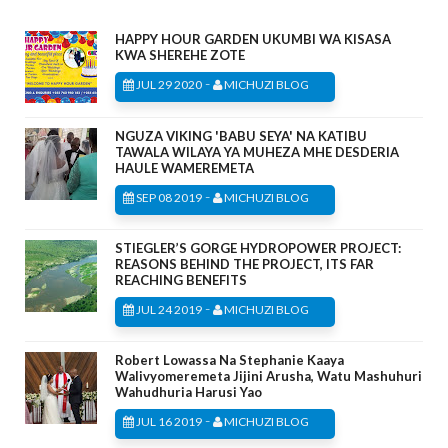
HAPPY HOUR GARDEN UKUMBI WA KISASA
KWA SHEREHE ZOTE
-
JUL 29 2020
MICHUZI BLOG
NGUZA VIKING 'BABU SEYA' NA KATIBU
TAWALA WILAYA YA MUHEZA MHE DESDERIA
HAULE WAMEREMETA
-
SEP 08 2019
MICHUZI BLOG
STIEGLER’S GORGE HYDROPOWER PROJECT:
REASONS BEHIND THE PROJECT, ITS FAR
REACHING BENEFITS
-
JUL 24 2019
MICHUZI BLOG
Robert Lowassa Na Stephanie Kaaya
Walivyomeremeta Jijini Arusha, Watu Mashuhuri
Wahudhuria Harusi Yao
-
JUL 16 2019
MICHUZI BLOG