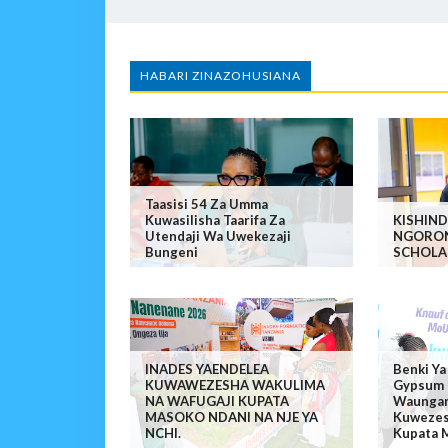
HABARI ZINAZOHUSIANA
Taasisi 54 Za Umma
Kuwasilisha Taarifa Za
KISHIN
Utendaji Wa Uwekezaji
NGORO
Bungeni
SCHOLA
INADES YAENDELEA
Benki Ya
KUWAWEZESHA WAKULIMA
Gypsum 
NA WAFUGAJI KUPATA
Waungan
MASOKO NDANI NA NJE YA
Kuwezes
NCHI.
Kupata M