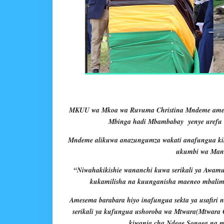
MKUU wa Mkoa wa Ruvuma Christina Mndeme amesem
Mbinga hadi Mbambabay
yenye urefu
Mndeme alikuwa anazungumza wakati anafungua kik
ukumbi wa Mani
“Niwahakikishie wananchi kuwa serikali ya Awam
kukamilisha na kuunganisha maeneo mbalimb
Amesema barabara hiyo inafungua sekta ya usafiri n
serikali ya kufungua ushoroba wa Mtwara(Mtwara C
kiwanja cha Ndege Songea na m