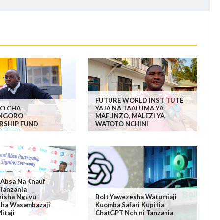
FUTURE WORLD INSTITUTE
DO CHA
YAJA NA TAALUMA YA
NGORO
MAFUNZO, MALEZI YA
RSHIP FUND
WATOTO NCHINI
 Absa Na Knauf
Tanzania
isha Nguvu
Bolt Yawezesha Watumiaji
ha Wasambazaji
Kuomba Safari Kupitia
itaji
ChatGPT Nchini Tanzania