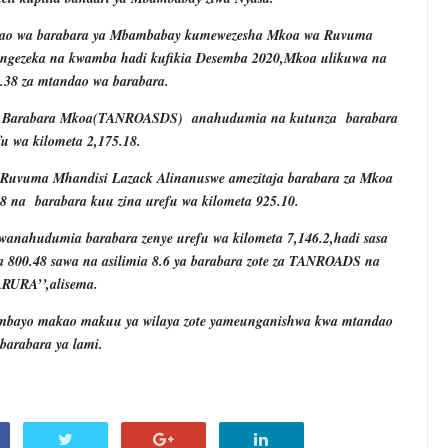
ndao wa barabara ya Mbambabay kumewezesha Mkoa wa Ruvuma
taongezeka na kwamba hadi kufikia Desemba 2020,Mkoa ulikuwa na
1.38 za mtandao wa barabara.
 wa Barabara Mkoa(TANROASDS)
anahudumia na kutunza
barabara
fu wa kilometa 2,175.18.
vuma Mhandisi Lazack Alinanuswe amezitaja barabara za Mkoa
78 na
barabara kuu zina urefu wa kilometa 925.10.
 wanahudumia barabara zenye urefu wa kilometa 7,146.2,hadi sasa
800.48 sawa na asilimia 8.6 ya barabara zote za TANROADS na
RURA’’,alisema.
mbayo makao makuu ya wilaya zote yameunganishwa kwa mtandao
barabara ya lami.