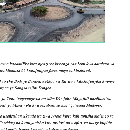
a kukamilika kwa ujenzi wa kiwango cha lami kwa barabara ya
 wa kilometa 66 kunafungua fursa mpya za kiuchumi.
ao cha Bodi ya Barabara Mkoa wa Ruvuma kilichofanyika kwenye
spaa ya Songea mjini Songea.
u ya Tano inayoongozwa na Mhe.Dkt John Magufuli imedhamiria
ali ya Mkoa wetu kwa barabara za lami’’,alisema Mndeme.
a usafirishaji ukanda wa ziwa Nyasa hivyo kuhitimisha malengo ya
orridor) na kuunganisha kwa urahisi na usafiri wa ndege kupitia
eli kupitia bandari ya Mbambabay ziwa Nyasa.