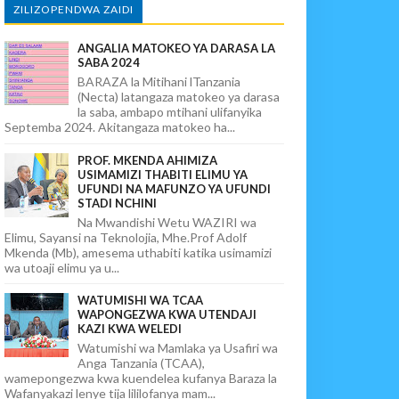
ZILIZOPENDWA ZAIDI
ANGALIA MATOKEO YA DARASA LA
SABA 2024
BARAZA la Mitihani lTanzania
(Necta) latangaza matokeo ya darasa
la saba, ambapo mtihani ulifanyika
Septemba 2024. Akitangaza matokeo ha...
PROF. MKENDA AHIMIZA
USIMAMIZI THABITI ELIMU YA
UFUNDI NA MAFUNZO YA UFUNDI
STADI NCHINI
Na Mwandishi Wetu WAZIRI wa
Elimu, Sayansi na Teknolojia, Mhe.Prof Adolf
Mkenda (Mb), amesema uthabiti katika usimamizi
wa utoaji elimu ya u...
WATUMISHI WA TCAA
WAPONGEZWA KWA UTENDAJI
KAZI KWA WELEDI
Watumishi wa Mamlaka ya Usafiri wa
Anga Tanzania (TCAA),
wamepongezwa kwa kuendelea kufanya Baraza la
Wafanyakazi lenye tija lililofanya mam...