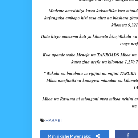
Mndeme amesisitiza kuwa kukamilika kwa mta
kufunguka ambapo hivi sasa ajira na biashara zi
kilometa 9,32
Hata hivyo amesema kati ya kilometa hizo,Wakala
zenye ure
Kwa upande wake Meneja wa TANROADS Mkoa wa Ru
kuwa zina urefu wa kilometa 1,270.
“Wakala wa barabara za vijijini na mijini TARURA
Mkoa umefanikiwa kuongeza mtandao wa kilometa 
TA
Mkoa wa Ruvuma ni miongoni mwa mikoa nchini a
wa 
HABARI
Mshirikishe Mwenzako: