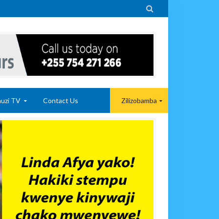

uzi TV
Contact Us
Zilizobamba