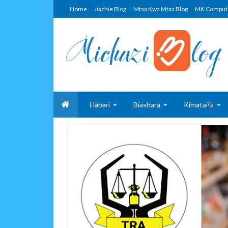
Home
Jiachie Blog
Mtaa Kwa Mtaa Blog
MK Comput
Habari
Biashara
Kimataifa