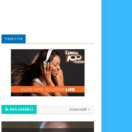
TIMES FM
MAJAMBO
Soma zaidi