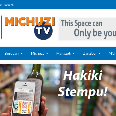
er Tweaks
Burudani
Michezo
Magazeti
Zanzibar
Mich