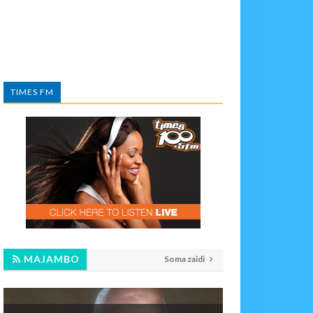
TIMES FM
MAJAMBO
Soma zaidi