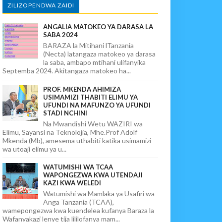
ZILIZOPENDWA ZAIDI
ANGALIA MATOKEO YA DARASA LA
SABA 2024
BARAZA la Mitihani lTanzania
(Necta) latangaza matokeo ya darasa
la saba, ambapo mtihani ulifanyika
Septemba 2024. Akitangaza matokeo ha...
PROF. MKENDA AHIMIZA
USIMAMIZI THABITI ELIMU YA
UFUNDI NA MAFUNZO YA UFUNDI
STADI NCHINI
Na Mwandishi Wetu WAZIRI wa
Elimu, Sayansi na Teknolojia, Mhe.Prof Adolf
Mkenda (Mb), amesema uthabiti katika usimamizi
wa utoaji elimu ya u...
WATUMISHI WA TCAA
WAPONGEZWA KWA UTENDAJI
KAZI KWA WELEDI
Watumishi wa Mamlaka ya Usafiri wa
Anga Tanzania (TCAA),
wamepongezwa kwa kuendelea kufanya Baraza la
Wafanyakazi lenye tija lililofanya mam...