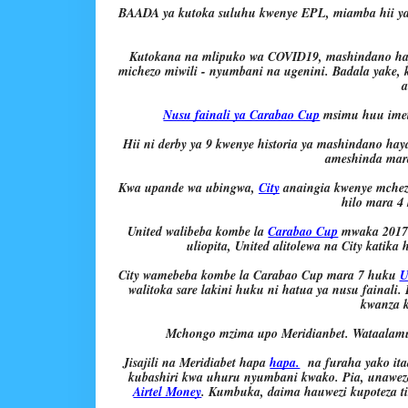
BAADA ya kutoka suluhu kwenye 
EPL
Kutokana na mlipuko wa COVID19, mashindano ha
michezo miwili - nyumbani na ugenini. Badala yake, 
a
Nusu fainali ya Carabao Cup
 msimu huu imet
Hii ni derby ya 
9
 kwenye historia ya mashindano ha
ameshinda 
mar
Kwa upande wa ubingwa, 
City
 anaingia kwenye mchez
hilo 
mara 4
United 
walibeba kombe la 
Carabao Cup
 mwaka 2017
uliopita, 
United
 alitolewa na 
City
 katika
City 
wamebeba kombe la 
Carabao Cup
 mara 
7
 huku 
U
walitoka sare lakini huku ni hatua ya nusu fainali
kwanza 
Mchongo mzima upo Meridianbet. 
Wataalamu
Jisajili na Meridiabet hapa 
hapa.
  na furaha yako it
kubashiri kwa uhuru nyumbani kwako. Pia, unaweza
Airtel Money
. Kumbuka, daima hauwezi kupoteza ti