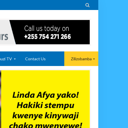

uzi TV
Contact Us
Zilizobamba