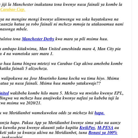
, miamba hii ya jiji la Manchester inakutana tena kwenye nusu fainali ya kombe la 
Carabao Cup.
ya na mengine mengi kwenye ulimwengu wa soka hayatokuwa na 
kuanzia hatua ya robo fainali ni mchezo mmoja tu utakaoamua nani 
nasonga mbele.
uletea tena 
Manchester Derby
 kwa mara ya pili msimu huu.
ya ambapo kitakwimu, 
Man United
 ameshinda 
mara 4,
Man City
 pia 
a 4
 na wametoka sare 
mara 1
.
o huu kama bingwa mtetezi wa 
Carabao Cup
 akiwa amebeba kombe 
 katika fainali
 5
 alizocheza.
 walipokuwa na 
Jose Mourinho
 kama kocha wa timu hiyo. Msimu 
 hatua ya nusu fainali. Msimu huu mambo yatakuwaje??
nited
 wakibeba kombe hilo mara 
5.
 Mchezo wa mwisho kwenye 
EPL,
. Bingwa wa mchezo huu anajiweka kwenye nafasi ya kubeba taji la 
kwa msimu wa 2020/21.
 wa Meridianbet
 wamekuwekea 
odds
 za michezo hii 
hapa.
aanzia hapo. Pakua App ya Meridianbet kwenye simu yako na uanze 
 kuweka pesa kwenye akaunti yako kupitia 
KwikPay
, 
M-PESA
 au 
keti yako ya kwanza ukiwa na Meridianbet, tuna 
Bonasi ya 100%
inakusubiri.