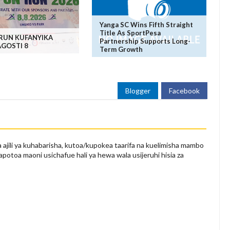
Yanga SC Wins Fifth Straight
Title As SportPesa
 RUN KUFANYIKA
Partnership Supports Long-
AGOSTI 8
Term Growth
Blogger
Facebook
 ajili ya kuhabarisha, kutoa/kupokea taarifa na kuelimisha mambo
apotoa maoni usichafue hali ya hewa wala usijeruhi hisia za