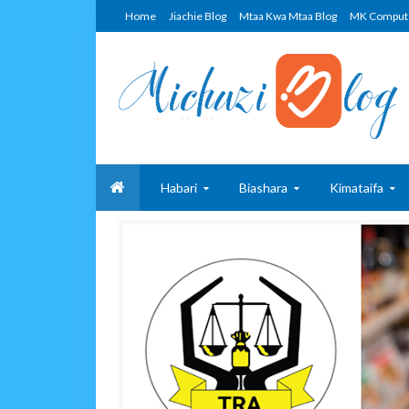
Home
Jiachie Blog
Mtaa Kwa Mtaa Blog
MK Comput
Habari
Biashara
Kimataifa