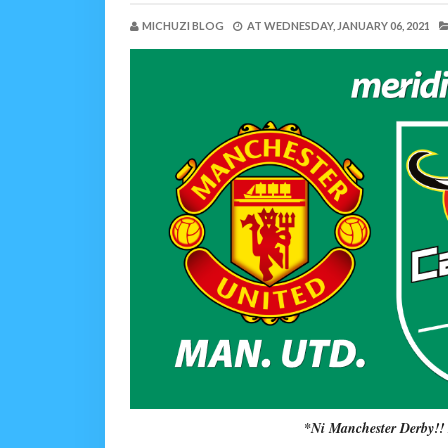
MICHUZI BLOG
AT
WEDNESDAY, JANUARY 06, 2021
*
Ni Manchester Derby!!