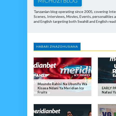
MICHUZI BLOG
Tanzanian blog operating since 2005, covering Inter
Scenes, Interviews, Movies, Events, personalities 
and English targeting both Swahili and English read
HABARI ZINAZOHUSIANA
Muundo Rahisi Na Ubunifu Wa
Kisasa Ndani Ya Meridian Icy
EARLY P
Fruits
Nafasi Y