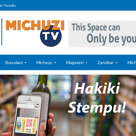
er Tweaks
Burudani
Michezo
Magazeti
Zanzibar
Mich