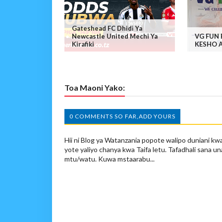
Gateshead FC Dhidi Ya
Newcastle United Mechi Ya
VG FUN
Kirafiki
KESHO 
Toa Maoni Yako:
0 COMMENTS SO FAR,ADD YOURS
Hii ni Blog ya Watanzania popote walipo duniani kwa
yote yaliyo chanya kwa Taifa letu. Tafadhali sana un
mtu/watu. Kuwa mstaarabu...