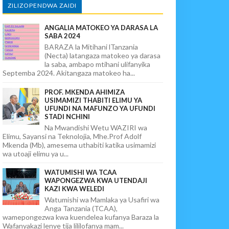
ZILIZOPENDWA ZAIDI
ANGALIA MATOKEO YA DARASA LA
SABA 2024
BARAZA la Mitihani lTanzania
(Necta) latangaza matokeo ya darasa
la saba, ambapo mtihani ulifanyika
Septemba 2024. Akitangaza matokeo ha...
PROF. MKENDA AHIMIZA
USIMAMIZI THABITI ELIMU YA
UFUNDI NA MAFUNZO YA UFUNDI
STADI NCHINI
Na Mwandishi Wetu WAZIRI wa
Elimu, Sayansi na Teknolojia, Mhe.Prof Adolf
Mkenda (Mb), amesema uthabiti katika usimamizi
wa utoaji elimu ya u...
WATUMISHI WA TCAA
WAPONGEZWA KWA UTENDAJI
KAZI KWA WELEDI
Watumishi wa Mamlaka ya Usafiri wa
Anga Tanzania (TCAA),
wamepongezwa kwa kuendelea kufanya Baraza la
Wafanyakazi lenye tija lililofanya mam...