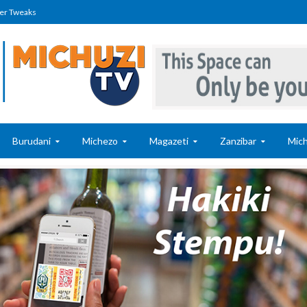
er Tweaks
Burudani
Michezo
Magazeti
Zanzibar
Mich