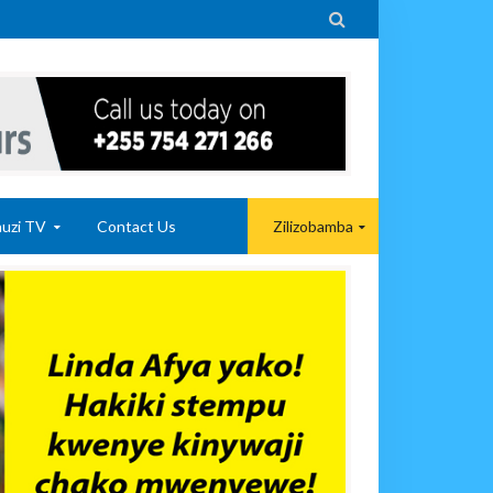

uzi TV
Contact Us
Zilizobamba