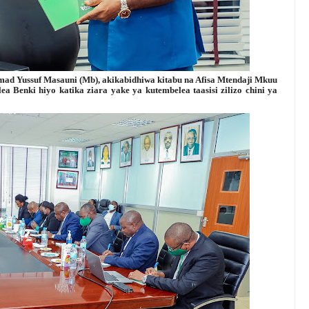
ad Yussuf Masauni (Mb), akikabidhiwa kitabu na Afisa Mtendaji Mkuu
 Benki hiyo katika ziara yake ya kutembelea taasisi zilizo chini ya