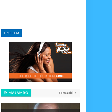
TIMES FM
MAJAMBO
Soma zaidi