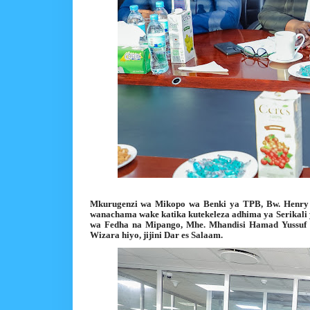
Mkurugenzi wa Mikopo wa Benki ya TPB, Bw. Henry B
wanachama wake katika kutekeleza adhima ya Serikali 
wa Fedha na Mipango, Mhe. Mhandisi Hamad Yussuf Ma
Wizara hiyo, jijini Dar es Salaam.