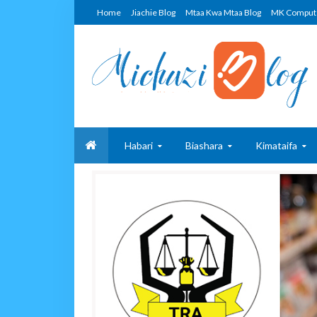
Home
Jiachie Blog
Mtaa Kwa Mtaa Blog
MK Comput
Habari
Biashara
Kimataifa