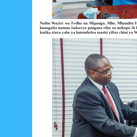
Naibu Waziri wa Fedha na Mipango, Mhe. Mhandisi H
kuangalia namna itakavyo punguza riba za mikopo ili 
katika ziara yake ya kutembelea taasisi zilizo chini ya W