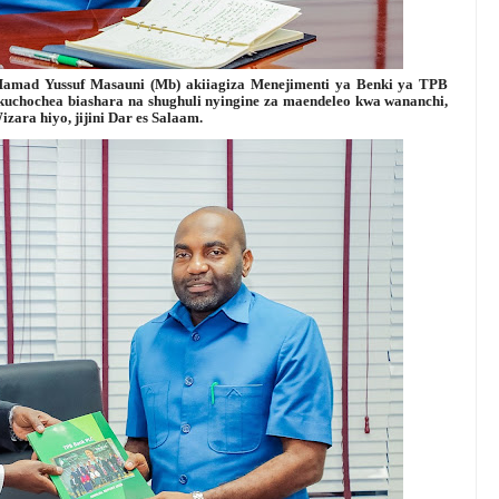
amad Yussuf Masauni (Mb) akiiagiza Menejimenti ya Benki ya TPB
kuchochea biashara na shughuli nyingine za maendeleo kwa wananchi,
izara hiyo, jijini Dar es Salaam.