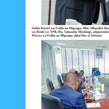
Naibu Waziri wa Fedha na Mipango, Mhe. Mhandisi Ham
wa Benki ya TPB, Bw. Sabasaba Moshingi, alipotembelea
Wizara ya Fedha na Mipango, jijini Dar es Salaam.