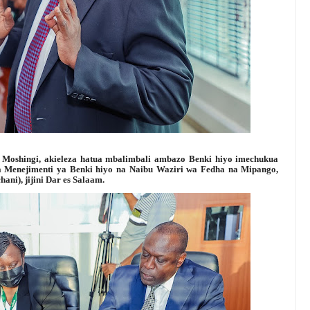
 Moshingi, akieleza hatua mbalimbali ambazo Benki hiyo imechukua
a Menejimenti ya Benki hiyo na Naibu Waziri wa Fedha na Mipango,
ni), jijini Dar es Salaam.