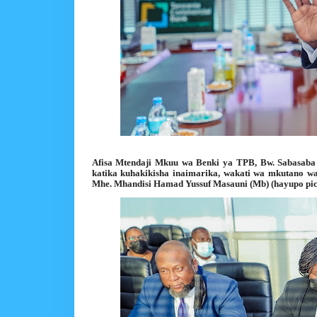
Afisa Mtendaji Mkuu wa Benki ya TPB, Bw. Sabasaba
katika kuhakikisha inaimarika, wakati wa mkutano w
Mhe. Mhandisi Hamad Yussuf Masauni (Mb) (hayupo picha