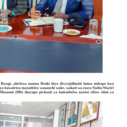
wogi, akieleza namna Benki hiyo ilivyojidhatiti kutoa mikopo kwa
ya kuwaletea maendeleo wananchi wake, wakati wa ziara Naibu Waziri
sauni (Mb) (hayupo pichani) ya kutembelea taasisi zilizo chini ya