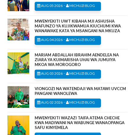
-
AUG 05 2026
MICHUZI BLOG
MWENYEKITI UWT KIBAHA MJI ASHUSHA
MAFUNZO YA KUJIKWAMUA KIUCHUMI KWA
WANAWAKE KATA YA MSANGANI NA MKUZA
-
AUG 04 2026
MICHUZI BLOG
MARIAM ABDALLAH IBRAHIM AENDELEA NA
ZIARA YA KUIMARISHA UHAI WA JUMUIYA
MKOA WA MOROGORO
-
AUG 03 2026
MICHUZI BLOG
VIONGOZI NA WATENDAJI WA MATAWI UVCCM
PANGANI WANOLEWA
-
AUG 02 2026
MICHUZI BLOG
MWENYEKITI WAZAZI TAIFA ATEMA CHECHE
KWA MADIWANI NA WABUNGE WANAOPANGA
SAFU KINYEMELA