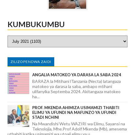
KUMBUKUMBU
ZILIZOPENDWA ZAIDI
ANGALIA MATOKEO YA DARASA LA SABA 2024
BARAZA la Mitihani lTanzania (Necta) latangaza
matokeo ya darasa la saba, ambapo mtihani
ulifanyika Septemba 2024. Akitangaza matokeo
ha...
PROF. MKENDA AHIMIZA USIMAMIZI THABITI
ELIMU YA UFUNDI NA MAFUNZO YA UFUNDI
STADI NCHINI
Na Mwandishi Wetu WAZIRI wa Elimu, Sayansi na
Teknolojia, Mhe.Prof Adolf Mkenda (Mb), amesema
uthabiti katika usimamizi wa utoaji elimu ya u...