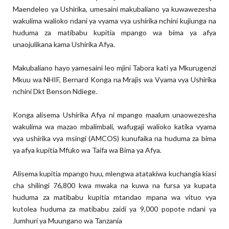
Maendeleo ya Ushirika, umesaini makubaliano ya kuwawezesha
wakulima walioko ndani ya vyama vya ushirika nchini kujiunga na
huduma za matibabu kupitia mpango wa bima ya afya
unaojulikana kama Ushirika Afya.
Makubaliano hayo yamesaini leo mjini Tabora kati ya Mkurugenzi
Mkuu wa NHIF, Bernard Konga na Mrajis wa Vyama vya Ushirika
nchini Dkt Benson Ndiege.
Konga alisema Ushirika Afya ni mpango maalum unaowezesha
wakulima wa mazao mbalimbali, wafugaji walioko katika vyama
vya ushirika vya msingi (AMCOS) kunufaika na huduma za bima
ya afya kupitia Mfuko wa Taifa wa Bima ya Afya.
Alisema kupitia mpango huu, mlengwa atatakiwa kuchangia kiasi
cha shilingi 76,800 kwa mwaka na kuwa na fursa ya kupata
huduma za matibabu kupitia mtandao mpana wa vituo vya
kutolea huduma za matibabu zaidi ya 9,000 popote ndani ya
Jumhuri ya Muungano wa Tanzania