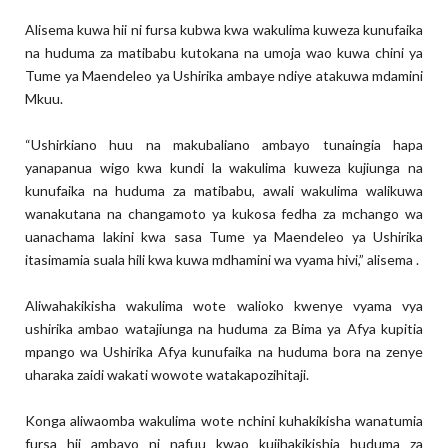
Alisema kuwa hii ni fursa kubwa kwa wakulima kuweza kunufaika
na huduma za matibabu kutokana na umoja wao kuwa chini ya
Tume ya Maendeleo ya Ushirika ambaye ndiye atakuwa mdamini
Mkuu.
“Ushirkiano huu na makubaliano ambayo tunaingia hapa
yanapanua wigo kwa kundi la wakulima kuweza kujiunga na
kunufaika na huduma za matibabu, awali wakulima walikuwa
wanakutana na changamoto ya kukosa fedha za mchango wa
uanachama lakini kwa sasa Tume ya Maendeleo ya Ushirika
itasimamia suala hili kwa kuwa mdhamini wa vyama hivi,” alisema .
Aliwahakikisha wakulima wote walioko kwenye vyama vya
ushirika ambao watajiunga na huduma za Bima ya Afya kupitia
mpango wa Ushirika Afya kunufaika na huduma bora na zenye
uharaka zaidi wakati wowote watakapozihitaji.
Konga aliwaomba wakulima wote nchini kuhakikisha wanatumia
fursa hii ambayo ni nafuu kwao kujihakikishia huduma za