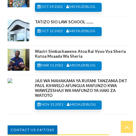
-
OCT 29 2022
MICHUZI BLOG
TATIZO SIO LAW SCHOOL ........
-
OCT 12 2022
MICHUZI BLOG
Waziri Simbachawene Atoa Rai Vyuo Vya Sheria
Kutoa Msaada Wa Sheria
-
MAR 11 2022
MICHUZI BLOG
JAJI WA MAHAKAMA YA RUFANI TANZANIA DKT
PAUL KIHWELO AFUNGUA MAFUNZO KWA
WAWEZESHAJI WA MAFUNZO YA HAKI ZA
WATOTO
-
NOV 15 2021
MICHUZI BLOG
CONTACT US 24/7/365