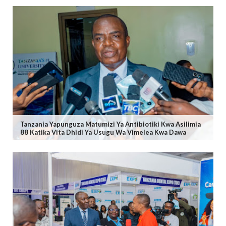
Tanzania Yapunguza Matumizi Ya Antibiotiki Kwa Asilimia
88 Katika Vita Dhidi Ya Usugu Wa Vimelea Kwa Dawa