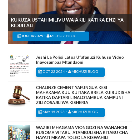
KUKUZA USTAHIMILIVU WA AKILI KATIKA ENZI YA
KIDIJITALI
-
JUN 04 2025
MICHUZI BLOG
Jeshi La Polisi Latoa Ufafanuzi Kuhusu Video
Inayosambaa Mtandaoni
-
OCT 22 2024
MICHUZI BLOG
CHALINZE CEMENT YAFUNGUA KESI
MAHAKAMA KUU KUITAKA BRELA KUIRUDISHA
KATIKA DAFTARI LINALOTAMBUA KAMPUNI
ZILIZOSAJILIWA KISHERIA
-
MAY 15 2023
MICHUZI BLOG
WAZIRI MHAGAMA VIONGOZI NA WANANCHI
KUSOMA VITABU, ATAMBULISHA KITABU CHA
HAYATI MKAPA TOLEO LA KISWAHILI