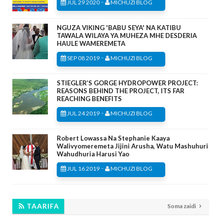
-
JUL 29 2020
MICHUZI BLOG
NGUZA VIKING 'BABU SEYA' NA KATIBU
TAWALA WILAYA YA MUHEZA MHE DESDERIA
HAULE WAMEREMETA
-
SEP 08 2019
MICHUZI BLOG
STIEGLER’S GORGE HYDROPOWER PROJECT:
REASONS BEHIND THE PROJECT, ITS FAR
REACHING BENEFITS
-
JUL 24 2019
MICHUZI BLOG
Robert Lowassa Na Stephanie Kaaya
Walivyomeremeta Jijini Arusha, Watu Mashuhuri
Wahudhuria Harusi Yao
-
JUL 16 2019
MICHUZI BLOG
TAARIFA
Soma zaidi