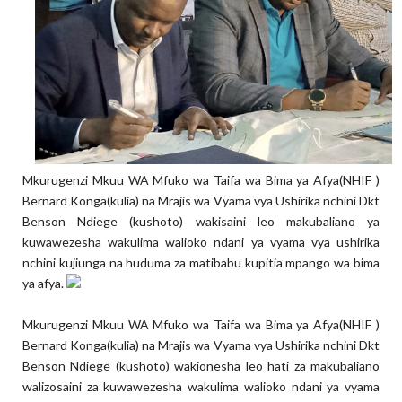
Mkurugenzi Mkuu WA Mfuko wa Taifa wa Bima ya Afya(NHIF )
Bernard Konga(kulia) na Mrajis wa Vyama vya Ushirika nchini Dkt
Benson Ndiege (kushoto) wakisaini leo makubaliano ya
kuwawezesha wakulima walioko ndani ya vyama vya ushirika
nchini kujiunga na huduma za matibabu kupitia mpango wa bima
ya afya.
Mkurugenzi Mkuu WA Mfuko wa Taifa wa Bima ya Afya(NHIF )
Bernard Konga(kulia) na Mrajis wa Vyama vya Ushirika nchini Dkt
Benson Ndiege (kushoto) wakionesha leo hati za makubaliano
walizosaini za kuwawezesha wakulima walioko ndani ya vyama