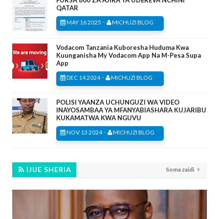
QATAR
-
MAY 16 2025
MICHUZI BLOG
Vodacom Tanzania Kuboresha Huduma Kwa
Kuunganisha My Vodacom App Na M-Pesa Supa
App
-
DEC 14 2024
MICHUZI BLOG
POLISI YAANZA UCHUNGUZI WA VIDEO
INAYOSAMBAA YA MFANYABIASHARA KUJARIBU
KUKAMATWA KWA NGUVU
-
NOV 13 2024
MICHUZI BLOG
IJUE SHERIA
Soma zaidi