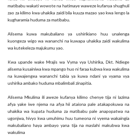
matibabu wakati wowote na hatimaye waweze kufanya shughuli
zao za kilimo kwa uhakika zaidi bila kuuza mazao yao kwa lengo la
kugharamia huduma za matibabu.
Alisema kuwa makubaliano ya ushirikiano huu unalenga
kuongeza wigo wa wananchi na kuwapa uhakika zaidi wakulima
wa kutekeleza majukumu yao.
Kwa upande wake Mrajis wa Vyma vya Ushirika, Dkt. Ndiege
alisema kusainiwa kwa mpango huo ni faraa kubwa kwa wakulima
na kuwajengea wananchi tabia ya kuwa ndani ya vyama vya
ushirika ambako huduma mbalimbali zinapitia.
Alisema Mkulima ili aweze kufanya kilimo chenye tija ni lazima
afya yake iwe njema na afya hii ataiona pale atakapokuwa na
uhakika wa kupata huduma za matibabu pale anapopatwa na
ugonjwa, hivyo kwa umuhimu huu tumeona ni vyema wakaingia
makubaliano haya ambayo yana tija na maslahi makubwa kwa
wakulima