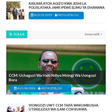
KAILIMA ATOA AGIZO KWA JESHI LA
POLISI,ATAKA JAMII IPEWE ELIMU YA DHAMANA
-
AUG 02 2019
MICHUZI BLOG
SIASA
Soma zaidi
CCM: Uchaguzi Wa Haki Ndiyo Msingi Wa Uongozi
Bora
-
AUG 06 2026
MICHUZI BLOG
VIONGOZI UWT CCM TAIFA WAKUMBUSHA
UTEKELEZAJI WA ILANI CCM RUKWA.