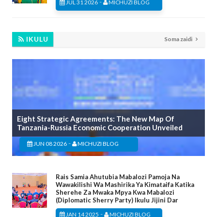
-
JUL 31 2026
MICHUZI BLOG
IKULU
Soma zaidi
Eight Strategic Agreements: The New Map Of
Tanzania-Russia Economic Cooperation Unveiled
-
JUN 08 2026
MICHUZI BLOG
Rais Samia Ahutubia Mabalozi Pamoja Na
Wawakilishi Wa Mashirika Ya Kimataifa Katika
Sherehe Za Mwaka Mpya Kwa Mabalozi
(Diplomatic Sherry Party) Ikulu Jijini Dar
-
JAN 14 2025
MICHUZI BLOG