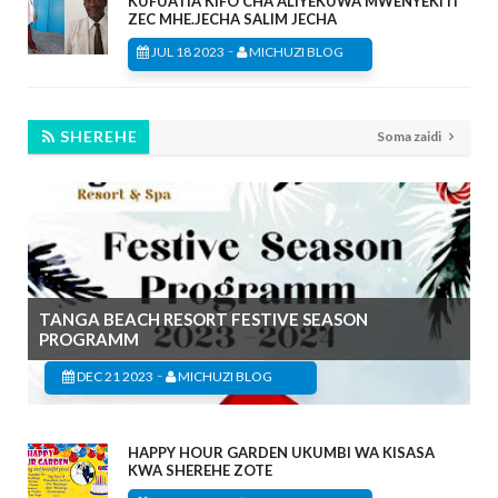
KUFUATIA KIFO CHA ALIYEKUWA MWENYEKITI
ZEC MHE.JECHA SALIM JECHA
-
JUL 18 2023
MICHUZI BLOG
SHEREHE
Soma zaidi
TANGA BEACH RESORT FESTIVE SEASON
PROGRAMM
-
DEC 21 2023
MICHUZI BLOG
HAPPY HOUR GARDEN UKUMBI WA KISASA
KWA SHEREHE ZOTE