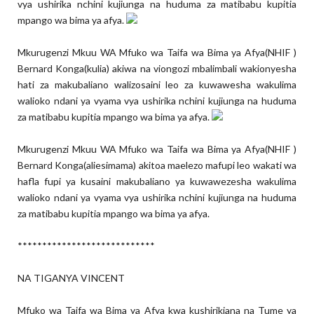
vya ushirika nchini kujiunga na huduma za matibabu kupitia
mpango wa bima ya afya.
Mkurugenzi Mkuu WA Mfuko wa Taifa wa Bima ya Afya(NHIF )
Bernard Konga(kulia) akiwa na viongozi mbalimbali wakionyesha
hati za makubaliano walizosaini leo za kuwawesha wakulima
walioko ndani ya vyama vya ushirika nchini kujiunga na huduma
za matibabu kupitia mpango wa bima ya afya.
Mkurugenzi Mkuu WA Mfuko wa Taifa wa Bima ya Afya(NHIF )
Bernard Konga(aliesimama) akitoa maelezo mafupi leo wakati wa
hafla fupi ya kusaini makubaliano ya kuwawezesha wakulima
walioko ndani ya vyama vya ushirika nchini kujiunga na huduma
za matibabu kupitia mpango wa bima ya afya.
****************************
NA TIGANYA VINCENT
Mfuko wa Taifa wa Bima ya Afya kwa kushirikiana na Tume ya