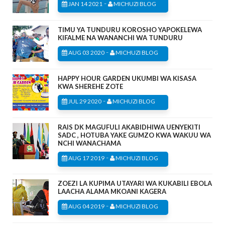
-
JAN 14 2021
MICHUZI BLOG
TIMU YA TUNDURU KOROSHO YAPOKELEWA
KIFALME NA WANANCHI WA TUNDURU
-
AUG 03 2020
MICHUZI BLOG
HAPPY HOUR GARDEN UKUMBI WA KISASA
KWA SHEREHE ZOTE
-
JUL 29 2020
MICHUZI BLOG
RAIS DK MAGUFULI AKABIDHIWA UENYEKITI
SADC , HOTUBA YAKE GUMZO KWA WAKUU WA
NCHI WANACHAMA
-
AUG 17 2019
MICHUZI BLOG
ZOEZI LA KUPIMA UTAYARI WA KUKABILI EBOLA
LAACHA ALAMA MKOANI KAGERA
-
AUG 04 2019
MICHUZI BLOG