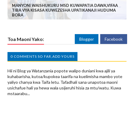
MANYONI WAISHUKURU MSD KUWAPATIA DAWA,VIFAA
TIBA VYA KISASA KUWEZESHA UPATIKANAJI HUDUMA
BORA
Toa Maoni Yako:
Blogger
Facebook
0 COMMENTS SO FAR,ADD YOURS
Hii ni Blog ya Watanzania popote walipo duniani kwa ajili ya
kuhabarisha, kutoa/kupokea taarifa na kuelimisha mambo yote
yaliyo chanya kwa Taifa letu. Tafadhali sana unapotoa maoni
usichafue hali ya hewa wala usijeruhi hisia za mtu/watu. Kuwa
mstaarabu...