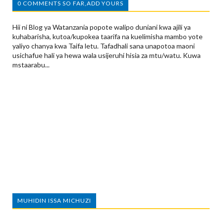
0 COMMENTS SO FAR,ADD YOURS
Hii ni Blog ya Watanzania popote walipo duniani kwa ajili ya
kuhabarisha, kutoa/kupokea taarifa na kuelimisha mambo yote
yaliyo chanya kwa Taifa letu. Tafadhali sana unapotoa maoni
usichafue hali ya hewa wala usijeruhi hisia za mtu/watu. Kuwa
mstaarabu...
MUHIDIN ISSA MICHUZI