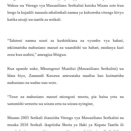
Wakuu wa Vitengo vya Mawasiliano Serikalini kutoka Wizara zote kwa
lengo la kujadili masuala mbalimbali namna ya kuboresha vitengo hivyo
katika utoaji wa taarifa za serikali.
“Tafuteni namna nzuri za kushirikiana na vyombo vya habari,
mkiimarisha mahusiano mazuri na waandishi wa habari, mtafanya kazi
zenu kwa urahisi,” ameagiza Msigwa.
Kwa upande wake, Mkurugenzi Msaidizi (Mawasiliano Serikalini) wa
Idara hiyo, Zamaradi Kawawa amewataka maafisa hao kuimarisha
mahusiano na wadau wao wote.
“Tuwe na mahusiano mazuri miongoni mwetu, pia baina yetu na
watumishi wenzetu wa wizara zetu na wizara nyingine,
Mnamo 2005 Serikali ilianzisha Vitengo vya Mawasiliano Serikalini na
mwaka 2016 Serikali ikapitisha Sheria ya Haki ya Kupata Taarifa ili