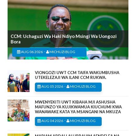
CCM: Uchaguzi Wa Haki Ndiyo Msingi Wa Uongozi
Bora
-
AUG 06 2026
MICHUZI BLOG
VIONGOZI UWT CCM TAIFA WAKUMBUSHA
UTEKELEZAJI WA ILANI CCM RUKWA.
-
AUG 05 2026
MICHUZI BLOG
MWENYEKITI UWT KIBAHA MJI ASHUSHA
MAFUNZO YA KUJIKWAMUA KIUCHUMI KWA
WANAWAKE KATA YA MSANGANI NA MKUZA
-
AUG 04 2026
MICHUZI BLOG
MARIAM ABDALLAH IBRAHIM AENDELEA NA