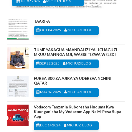
-
JUL 07 2026
MICHUZI BLOG
TAARIFA
-
OCT 04 2025
MICHUZI BLOG
TUME YAKAGUA MAANDALIZI YA UCHAGUZI
MKUU MAFINGA MJI, WASISITIZWA WELEDI
-
SEP 22 2025
MICHUZI BLOG
FURSA 800 ZA AJIRA YA UDEREVA NCHINI
QATAR
-
MAY 16 2025
MICHUZI BLOG
Vodacom Tanzania Kuboresha Huduma Kwa
Kuunganisha My Vodacom App Na M-Pesa Supa
App
-
DEC 14 2024
MICHUZI BLOG