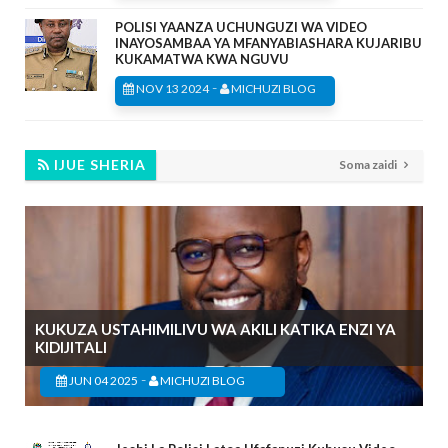
POLISI YAANZA UCHUNGUZI WA VIDEO
INAYOSAMBAA YA MFANYABIASHARA KUJARIBU
KUKAMATWA KWA NGUVU
-
NOV 13 2024
MICHUZI BLOG
IJUE SHERIA
Soma zaidi
KUKUZA USTAHIMILIVU WA AKILI KATIKA ENZI YA
KIDIJITALI
-
JUN 04 2025
MICHUZI BLOG