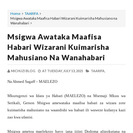
Home
TAARIFA
Msigwa Awataka Maafisa Habari Wizarani Kuimarisha Mahusiano na
Wanahabari
Msigwa Awataka Maafisa
Habari Wizarani Kuimarisha
Mahusiano Na Wanahabari
MICHUZI BLOG
AT
TUESDAY, JULY 13, 2021
TAARIFA,
Na Ahmed Sagaff – MAELEZO
Mkurugenzi wa Idara ya Habari (MAELEZO) na Msemaji Mkuu wa
Serikali, Gerson Msigwa amewataka maafisa habari za wizara zote
kuimarisha mahusiano na waandishi wa habari ili waweze kufanya kazi
zao kwa ufanisi.
Msigwa ametoa maelekezo hayo jana jijini Dodoma alipokutana na