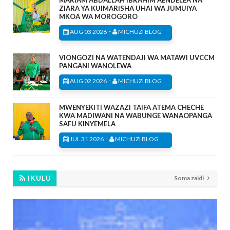
ZIARA YA KUIMARISHA UHAI WA JUMUIYA
MKOA WA MOROGORO
-
AUG 03 2026
MICHUZI BLOG
VIONGOZI NA WATENDAJI WA MATAWI UVCCM
PANGANI WANOLEWA
-
AUG 02 2026
MICHUZI BLOG
MWENYEKITI WAZAZI TAIFA ATEMA CHECHE
KWA MADIWANI NA WABUNGE WANAOPANGA
SAFU KINYEMELA
-
JUL 31 2026
MICHUZI BLOG
IKULU
Soma zaidi