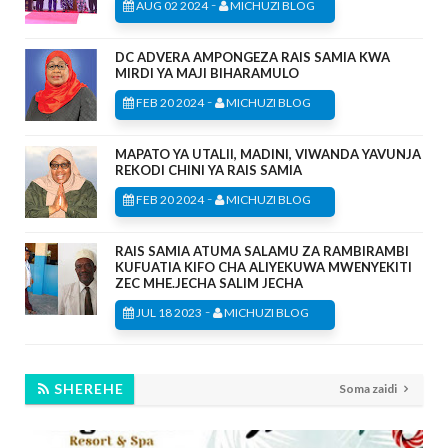
-
AUG 02 2024
MICHUZI BLOG
DC ADVERA AMPONGEZA RAIS SAMIA KWA
MIRDI YA MAJI BIHARAMULO
-
FEB 20 2024
MICHUZI BLOG
MAPATO YA UTALII, MADINI, VIWANDA YAVUNJA
REKODI CHINI YA RAIS SAMIA
-
FEB 20 2024
MICHUZI BLOG
RAIS SAMIA ATUMA SALAMU ZA RAMBIRAMBI
KUFUATIA KIFO CHA ALIYEKUWA MWENYEKITI
ZEC MHE.JECHA SALIM JECHA
-
JUL 18 2023
MICHUZI BLOG
SHEREHE
Soma zaidi