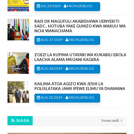
-
JUL 29 2020
MICHUZI BLOG
RAIS DK MAGUFULI AKABIDHIWA UENYEKITI
SADC , HOTUBA YAKE GUMZO KWA WAKUU WA
NCHI WANACHAMA
-
AUG 17 2019
MICHUZI BLOG
ZOEZI LA KUPIMA UTAYARI WA KUKABILI EBOLA
LAACHA ALAMA MKOANI KAGERA
-
AUG 04 2019
MICHUZI BLOG
KAILIMA ATOA AGIZO KWA JESHI LA
POLISI,ATAKA JAMII IPEWE ELIMU YA DHAMANA
-
AUG 02 2019
MICHUZI BLOG
SIASA
Soma zaidi