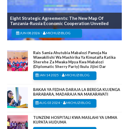
Eight Strategic Agreements: The New Map Of
Tanzania-Russia Economic Cooperation Unveiled
-
JUN 08 2026
MICHUZI BLOG
Rais Samia Ahutubia Mabalozi Pamoja Na
Wawakilishi Wa Mashirika Ya Kimataifa Katika
Sherehe Za Mwaka Mpya Kwa Mabalozi
(Diplomatic Sherry Party) Ikulu Jijini Dar
-
JAN 14 2025
MICHUZI BLOG
BAKAA YA FEDHA DARAJA LA BEREGA KUJENGA
BARABARA, MADARAJA NA MAKARAVATI
-
AUG 03 2024
MICHUZI BLOG
TUNZENI HOSPITALI KWA MASLAHI YA UMMA
KUPATA HUDUMA