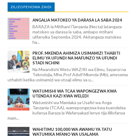
ZILIZOPENDWA ZAIDI
ANGALIA MATOKEO YA DARASA LA SABA 2024
BARAZA la Mitihani lTanzania (Necta) latangaza
matokeo ya darasa la saba, ambapo mtihani
ulifanyika Septemba 2024. Akitangaza matokeo
ha...
PROF. MKENDA AHIMIZA USIMAMIZI THABITI
ELIMU YA UFUNDI NA MAFUNZO YA UFUNDI
STADI NCHINI
Na Mwandishi Wetu WAZIRI wa Elimu, Sayansi na
Teknolojia, Mhe.Prof Adolf Mkenda (Mb), amesema
uthabiti katika usimamizi wa utoaji elimu ya u...
WATUMISHI WA TCAA WAPONGEZWA KWA
UTENDAJI KAZI KWA WELEDI
Watumishi wa Mamlaka ya Usafiri wa Anga
Tanzania (TCAA), wamepongezwa kwa kuendelea
kufanya Baraza la Wafanyakazi lenye tija lililofanya
mam...
WAHITIMU 100,000 WA AWAMU YA TATU
WATUMIKA MFANO WA USALAMA