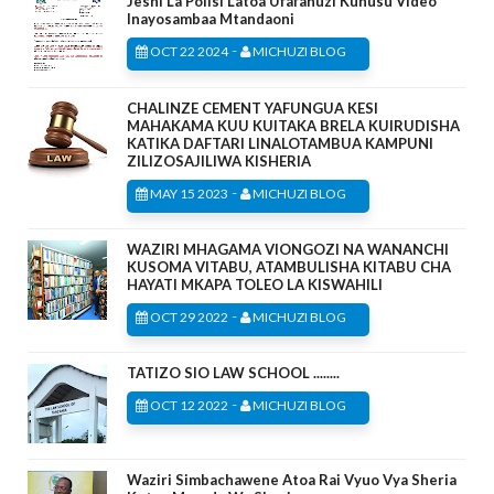
Jeshi La Polisi Latoa Ufafanuzi Kuhusu Video
Inayosambaa Mtandaoni
-
OCT 22 2024
MICHUZI BLOG
CHALINZE CEMENT YAFUNGUA KESI
MAHAKAMA KUU KUITAKA BRELA KUIRUDISHA
KATIKA DAFTARI LINALOTAMBUA KAMPUNI
ZILIZOSAJILIWA KISHERIA
-
MAY 15 2023
MICHUZI BLOG
WAZIRI MHAGAMA VIONGOZI NA WANANCHI
KUSOMA VITABU, ATAMBULISHA KITABU CHA
HAYATI MKAPA TOLEO LA KISWAHILI
-
OCT 29 2022
MICHUZI BLOG
TATIZO SIO LAW SCHOOL ........
-
OCT 12 2022
MICHUZI BLOG
Waziri Simbachawene Atoa Rai Vyuo Vya Sheria