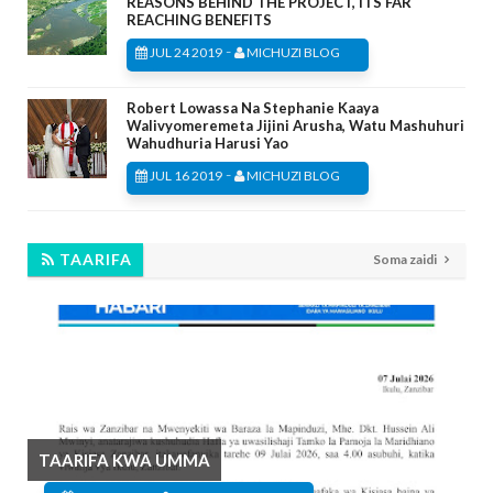
REASONS BEHIND THE PROJECT, ITS FAR
REACHING BENEFITS
-
JUL 24 2019
MICHUZI BLOG
Robert Lowassa Na Stephanie Kaaya
Walivyomeremeta Jijini Arusha, Watu Mashuhuri
Wahudhuria Harusi Yao
-
JUL 16 2019
MICHUZI BLOG
TAARIFA
Soma zaidi
TAARIFA KWA UMMA