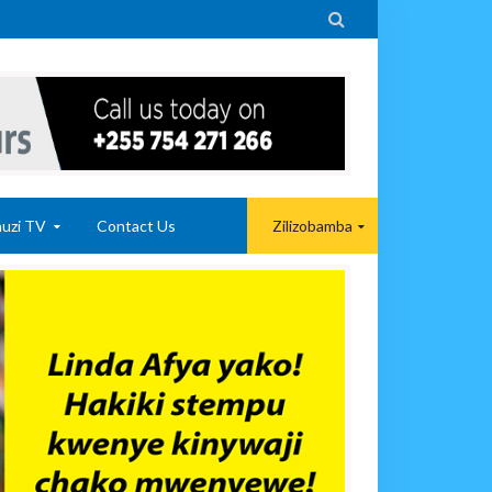

uzi TV
Contact Us
Zilizobamba