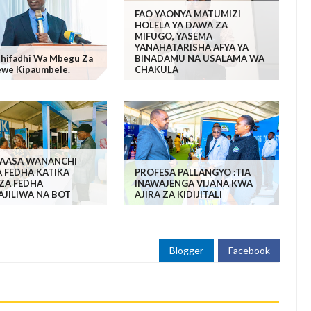
FAO YAONYA MATUMIZI
HOLELA YA DAWA ZA
MIFUGO, YASEMA
YANAHATARISHA AFYA YA
Uhifadhi Wa Mbegu Za
BINADAMU NA USALAMA WA
ewe Kipaumbele.
CHAKULA
WAASA WANANCHI
 FEDHA KATIKA
PROFESA PALLANGYO :TIA
 ZA FEDHA
INAWAJENGA VIJANA KWA
AJILIWA NA BOT
AJIRA ZA KIDIJITALI
Blogger
Facebook