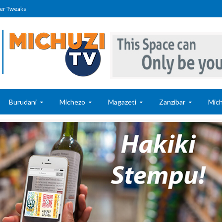
er Tweaks
Burudani
Michezo
Magazeti
Zanzibar
Mich