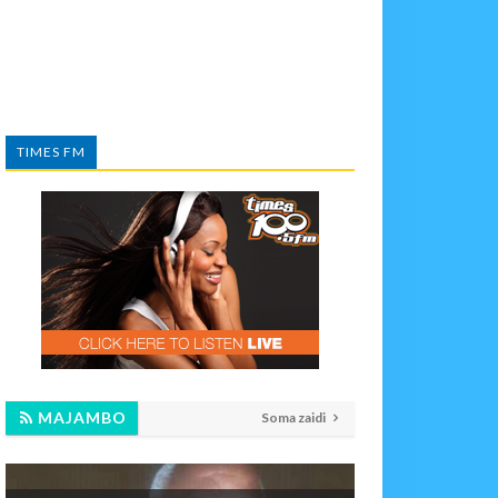
TIMES FM
MAJAMBO
Soma zaidi