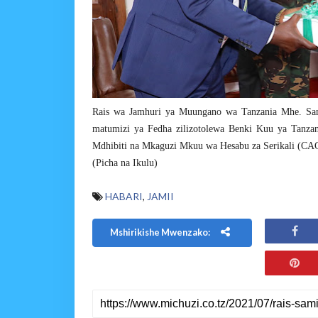
Rais wa Jamhuri ya Muungano wa Tanzania Mhe. Sam
matumizi ya Fedha zilizotolewa Benki Kuu ya Tanza
Mdhibiti na Mkaguzi Mkuu wa Hesabu za Serikali (CAG)
(Picha na Ikulu)
HABARI
,
JAMII
Mshirikishe Mwenzako: