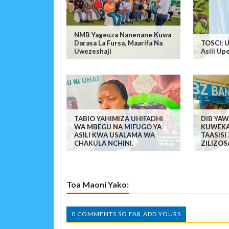
NMB Yageuza Nanenane Kuwa
Darasa La Fursa, Maarifa Na
TOSCI: 
Uwezeshaji
Asili Up
TABIO YAHIMIZA UHIFADHI
DIB YA
WA MBEGU NA MIFUGO YA
KUWEKA
ASILI KWA USALAMA WA
TAASISI
CHAKULA NCHINI.
ZILIZOS
Toa Maoni Yako:
0 COMMENTS SO FAR,ADD YOURS