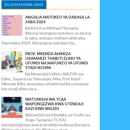
ZILIZOPENDWA ZAIDI
ANGALIA MATOKEO YA DARASA LA
SABA 2024
BARAZA la Mitihani lTanzania
(Necta) latangaza matokeo ya darasa
la saba, ambapo mtihani ulifanyika
Septemba 2024. Akitangaza matokeo ha...
PROF. MKENDA AHIMIZA
USIMAMIZI THABITI ELIMU YA
UFUNDI NA MAFUNZO YA UFUNDI
STADI NCHINI
Na Mwandishi Wetu WAZIRI wa
Elimu, Sayansi na Teknolojia, Mhe.Prof Adolf
Mkenda (Mb), amesema uthabiti katika usimamizi
wa utoaji elimu ya u...
WATUMISHI WA TCAA
WAPONGEZWA KWA UTENDAJI
KAZI KWA WELEDI
Watumishi wa Mamlaka ya Usafiri wa
Anga Tanzania (TCAA),
wamepongezwa kwa kuendelea kufanya Baraza la
Wafanyakazi lenye tija lililofanya mam...