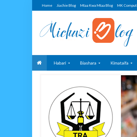
Home
Jiachie Blog
Mtaa Kwa Mtaa Blog
MK Comput
Habari
Biashara
Kimataifa