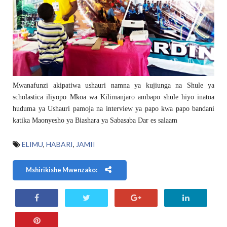
Mwanafunzi akipatiwa ushauri namna ya kujiunga na Shule ya
scholastica iliyopo Mkoa wa Kilimanjaro ambapo shule hiyo inatoa
huduma ya Ushauri pamoja na interview ya papo kwa papo bandani
katika Maonyesho ya Biashara ya Sabasaba Dar es salaam
ELIMU
,
HABARI
,
JAMII
Mshirikishe Mwenzako: