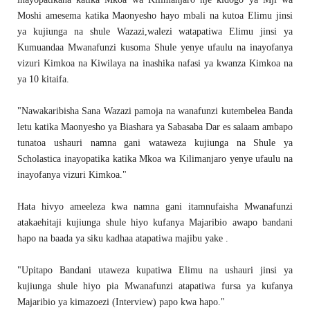
Moshi amesema katika Maonyesho hayo mbali na kutoa Elimu jinsi
ya kujiunga na shule Wazazi,walezi watapatiwa Elimu jinsi ya
Kumuandaa Mwanafunzi kusoma Shule yenye ufaulu na inayofanya
vizuri Kimkoa na Kiwilaya na inashika nafasi ya kwanza Kimkoa na
ya 10 kitaifa.
"Nawakaribisha Sana Wazazi pamoja na wanafunzi kutembelea Banda
letu katika Maonyesho ya Biashara ya Sabasaba Dar es salaam ambapo
tunatoa ushauri namna gani wataweza kujiunga na Shule ya
Scholastica inayopatika katika Mkoa wa Kilimanjaro yenye ufaulu na
inayofanya vizuri Kimkoa."
Hata hivyo ameeleza kwa namna gani itamnufaisha Mwanafunzi
atakaehitaji kujiunga shule hiyo kufanya Majaribio awapo bandani
hapo na baada ya siku kadhaa atapatiwa majibu yake .
"Upitapo Bandani utaweza kupatiwa Elimu na ushauri jinsi ya
kujiunga shule hiyo pia Mwanafunzi atapatiwa fursa ya kufanya
Majaribio ya kimazoezi (Interview) papo kwa hapo."