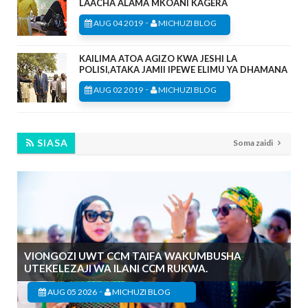
LAACHA ALAMA MKOANI KAGERA
-
AUG 04 2019
MICHUZI BLOG
KAILIMA ATOA AGIZO KWA JESHI LA
POLISI,ATAKA JAMII IPEWE ELIMU YA DHAMANA
-
AUG 02 2019
MICHUZI BLOG
SIASA
Soma zaidi
VIONGOZI UWT CCM TAIFA WAKUMBUSHA
UTEKELEZAJI WA ILANI CCM RUKWA.
-
AUG 05 2026
MICHUZI BLOG