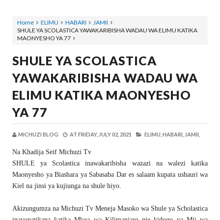
Home
ELIMU
HABARI
JAMII
SHULE YA SCOLASTICA YAWAKARIBISHA WADAU WA ELIMU KATIKA
MAONYESHO YA 77
SHULE YA SCOLASTICA
YAWAKARIBISHA WADAU WA
ELIMU KATIKA MAONYESHO
YA 77
MICHUZI BLOG
AT
FRIDAY, JULY 02, 2021
ELIMU,
HABARI,
JAMII,
Na Khadija Seif Michuzi Tv
SHULE ya Scolastica inawakaribisha wazazi na walezi katika
Maonyesho ya Biashara ya Sabasaba Dar es salaam kupata ushauri wa
Kiel na jinsi ya kujiunga na shule hiyo.
Akizungumza na Michuzi Tv Meneja Masoko wa Shule ya Scholastica
inayopatikana katika Mkoa wa Kilimanjaro nje kidogo ya Mji wa