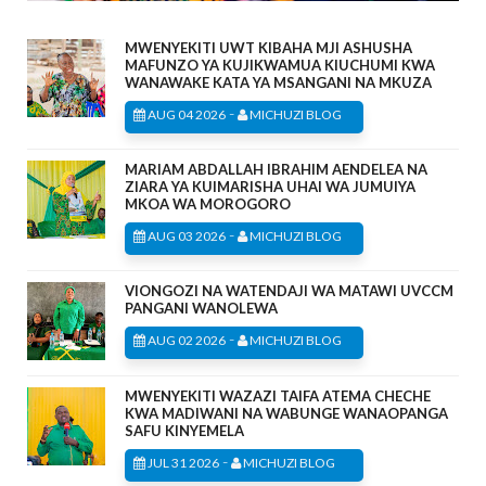
MWENYEKITI UWT KIBAHA MJI ASHUSHA
MAFUNZO YA KUJIKWAMUA KIUCHUMI KWA
WANAWAKE KATA YA MSANGANI NA MKUZA
-
AUG 04 2026
MICHUZI BLOG
MARIAM ABDALLAH IBRAHIM AENDELEA NA
ZIARA YA KUIMARISHA UHAI WA JUMUIYA
MKOA WA MOROGORO
-
AUG 03 2026
MICHUZI BLOG
VIONGOZI NA WATENDAJI WA MATAWI UVCCM
PANGANI WANOLEWA
-
AUG 02 2026
MICHUZI BLOG
MWENYEKITI WAZAZI TAIFA ATEMA CHECHE
KWA MADIWANI NA WABUNGE WANAOPANGA
SAFU KINYEMELA
-
JUL 31 2026
MICHUZI BLOG