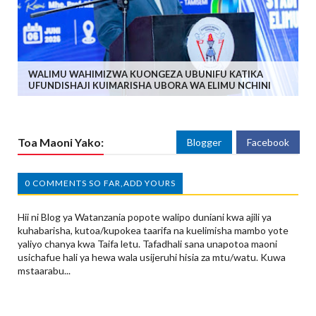
WALIMU WAHIMIZWA KUONGEZA UBUNIFU KATIKA
UFUNDISHAJI KUIMARISHA UBORA WA ELIMU NCHINI
Toa Maoni Yako:
Blogger
Facebook
0 COMMENTS SO FAR,ADD YOURS
Hii ni Blog ya Watanzania popote walipo duniani kwa ajili ya
kuhabarisha, kutoa/kupokea taarifa na kuelimisha mambo yote
yaliyo chanya kwa Taifa letu. Tafadhali sana unapotoa maoni
usichafue hali ya hewa wala usijeruhi hisia za mtu/watu. Kuwa
mstaarabu...