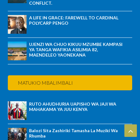
CONFLICT.
A LIFE IN GRACE: FAREWELL TO CARDINAL
POLYCARP PENGO
UJENZI WA CHUO KIKUU MZUMBE KAMPASI
YA TANGA WAFIKIA ASILIMIA 82,
MAENDELEO YAONEKANA
MATUKIO MBALIMBALI
RUTO AHUDHURIA UAPISHO WA JAJI WA
MAHAKAMA YA JUU KENYA
Balozi Sita Zashiriki Tamasha La Muziki Wa
Rhumba