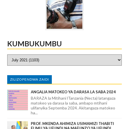
KUMBUKUMBU
ZILIZOPENDWA ZAIDI
ANGALIA MATOKEO YA DARASA LA SABA 2024
BARAZA la Mitihani lTanzania (Necta) latangaza
matokeo ya darasa la saba, ambapo mtihani
ulifanyika Septemba 2024. Akitangaza matokeo
ha...
PROF. MKENDA AHIMIZA USIMAMIZI THABITI
ELIMU YA UFUNDI NA MAFUNZO YA UFUNDI