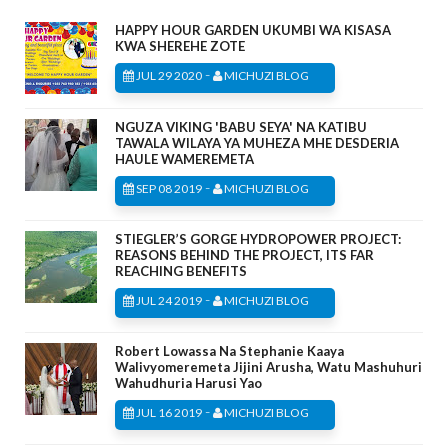
HAPPY HOUR GARDEN UKUMBI WA KISASA
KWA SHEREHE ZOTE
-
JUL 29 2020
MICHUZI BLOG
NGUZA VIKING 'BABU SEYA' NA KATIBU
TAWALA WILAYA YA MUHEZA MHE DESDERIA
HAULE WAMEREMETA
-
SEP 08 2019
MICHUZI BLOG
STIEGLER’S GORGE HYDROPOWER PROJECT:
REASONS BEHIND THE PROJECT, ITS FAR
REACHING BENEFITS
-
JUL 24 2019
MICHUZI BLOG
Robert Lowassa Na Stephanie Kaaya
Walivyomeremeta Jijini Arusha, Watu Mashuhuri
Wahudhuria Harusi Yao
-
JUL 16 2019
MICHUZI BLOG