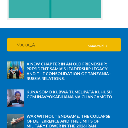
MAKALA
Soma zaidi
A NEW CHAPTER IN AN OLD FRIENDSHIP:
PRESIDENT SAMIA'S LEADERSHIP LEGACY
AND THE CONSOLIDATION OF TANZANIA–
RUSSIA RELATIONS.
KUNA SOMO KUBWA TUMELIPATA KUHUSU
CCM INAVYOKABILIANA NA CHANGAMOTO
WAR WITHOUT ENDGAME: THE COLLAPSE
OF DETERRENCE AND THE LIMITS OF
MILITARY POWER IN THE 2026 IRAN