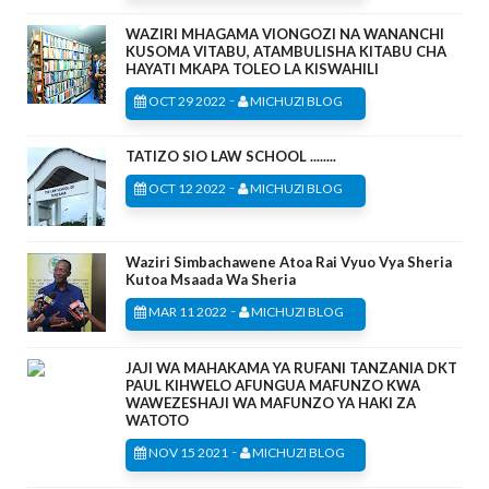
WAZIRI MHAGAMA VIONGOZI NA WANANCHI
KUSOMA VITABU, ATAMBULISHA KITABU CHA
HAYATI MKAPA TOLEO LA KISWAHILI
-
OCT 29 2022
MICHUZI BLOG
TATIZO SIO LAW SCHOOL ........
-
OCT 12 2022
MICHUZI BLOG
Waziri Simbachawene Atoa Rai Vyuo Vya Sheria
Kutoa Msaada Wa Sheria
-
MAR 11 2022
MICHUZI BLOG
JAJI WA MAHAKAMA YA RUFANI TANZANIA DKT
PAUL KIHWELO AFUNGUA MAFUNZO KWA
WAWEZESHAJI WA MAFUNZO YA HAKI ZA
WATOTO
-
NOV 15 2021
MICHUZI BLOG