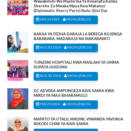
Wawakilishi Wa Mashirika Ya Kimataifa Katika
Sherehe Za Mwaka Mpya Kwa Mabalozi
(Diplomatic Sherry Party) Ikulu Jijini Dar
-
JAN 14 2025
MICHUZI BLOG
BAKAA YA FEDHA DARAJA LA BEREGA KUJENGA
BARABARA, MADARAJA NA MAKARAVATI
-
AUG 03 2024
MICHUZI BLOG
TUNZENI HOSPITALI KWA MASLAHI YA UMMA
KUPATA HUDUMA
-
AUG 02 2024
MICHUZI BLOG
DC ADVERA AMPONGEZA RAIS SAMIA KWA
MIRDI YA MAJI BIHARAMULO
-
FEB 20 2024
MICHUZI BLOG
MAPATO YA UTALII, MADINI, VIWANDA YAVUNJA
REKODI CHINI YA RAIS SAMIA