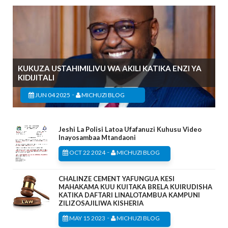
KUKUZA USTAHIMILIVU WA AKILI KATIKA ENZI YA
KIDIJITALI
-
JUN 04 2025
MICHUZI BLOG
Jeshi La Polisi Latoa Ufafanuzi Kuhusu Video
Inayosambaa Mtandaoni
-
OCT 22 2024
MICHUZI BLOG
CHALINZE CEMENT YAFUNGUA KESI
MAHAKAMA KUU KUITAKA BRELA KUIRUDISHA
KATIKA DAFTARI LINALOTAMBUA KAMPUNI
ZILIZOSAJILIWA KISHERIA
-
MAY 15 2023
MICHUZI BLOG