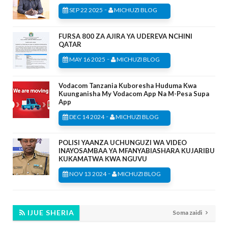
-
SEP 22 2025
MICHUZI BLOG
FURSA 800 ZA AJIRA YA UDEREVA NCHINI
QATAR
-
MAY 16 2025
MICHUZI BLOG
Vodacom Tanzania Kuboresha Huduma Kwa
Kuunganisha My Vodacom App Na M-Pesa Supa
App
-
DEC 14 2024
MICHUZI BLOG
POLISI YAANZA UCHUNGUZI WA VIDEO
INAYOSAMBAA YA MFANYABIASHARA KUJARIBU
KUKAMATWA KWA NGUVU
-
NOV 13 2024
MICHUZI BLOG
IJUE SHERIA
Soma zaidi