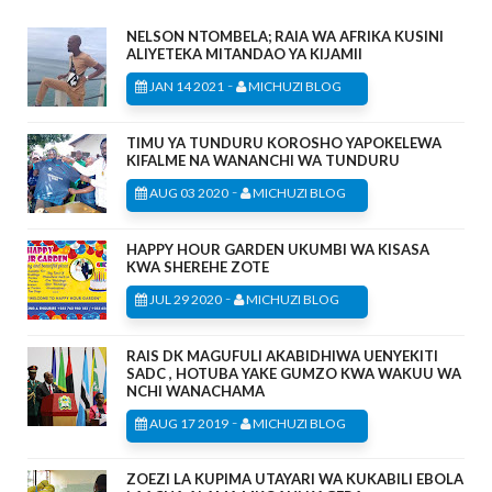
NELSON NTOMBELA; RAIA WA AFRIKA KUSINI
ALIYETEKA MITANDAO YA KIJAMII
-
JAN 14 2021
MICHUZI BLOG
TIMU YA TUNDURU KOROSHO YAPOKELEWA
KIFALME NA WANANCHI WA TUNDURU
-
AUG 03 2020
MICHUZI BLOG
HAPPY HOUR GARDEN UKUMBI WA KISASA
KWA SHEREHE ZOTE
-
JUL 29 2020
MICHUZI BLOG
RAIS DK MAGUFULI AKABIDHIWA UENYEKITI
SADC , HOTUBA YAKE GUMZO KWA WAKUU WA
NCHI WANACHAMA
-
AUG 17 2019
MICHUZI BLOG
ZOEZI LA KUPIMA UTAYARI WA KUKABILI EBOLA