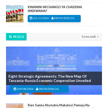
KWANINI MICHANGO YA CHADEMA
IMEKWAMA?
-
JUL 31 2026
MICHUZI BLOG
IKULU
Soma zaidi
Eight Strategic Agreements: The New Map Of
Tanzania-Russia Economic Cooperation Unveiled
-
JUN 08 2026
MICHUZI BLOG
Rais Samia Ahutubia Mabalozi Pamoja Na