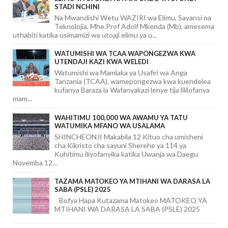
STADI NCHINI
Na Mwandishi Wetu WAZIRI wa Elimu, Sayansi na
Teknolojia, Mhe.Prof Adolf Mkenda (Mb), amesema
uthabiti katika usimamizi wa utoaji elimu ya u...
WATUMISHI WA TCAA WAPONGEZWA KWA
UTENDAJI KAZI KWA WELEDI
Watumishi wa Mamlaka ya Usafiri wa Anga
Tanzania (TCAA), wamepongezwa kwa kuendelea
kufanya Baraza la Wafanyakazi lenye tija lililofanya
mam...
WAHITIMU 100,000 WA AWAMU YA TATU
WATUMIKA MFANO WA USALAMA
SHINCHEONJI Makabila 12 Kituo cha umisheni
cha Kikristo cha sayuni Sherehe ya 114 ya
Kuhitimu iliyofanyika katika Uwanja wa Daegu
Novemba 12...
TAZAMA MATOKEO YA MTIHANI WA DARASA LA
SABA (PSLE) 2025
Bofya Hapa Kutazama Matokeo MATOKEO YA
MTIHANI WA DARASA LA SABA (PSLE) 2025