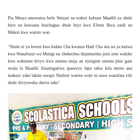
Pia Msuya amewatoa hofu Wazazi na walezi kuhusu Maadili ya shule
hiyo na kuwaasa kuichagua shule hiyo kwa Elimu Bora zaidi na
Malezi kwa watoto wao.
"Shule ni ya bweni kwa kidato Cha kwanza Hadi Cha sita na ya kutwa
kwa Wanafunzi wa Msingi na chekechea ikijumuisha jinsi zote wakike
kwa wakiume hivyo kwa namna moja au nyingine utaona jinsi gani
swala la Maadili linazingatiwa ipasavyo Japo tabia kila mtoto ana
makuzi yake lakini uwapo Shuleni watoto wote ni sawa wanafata vile
shule ilivyoweka sheria zake".