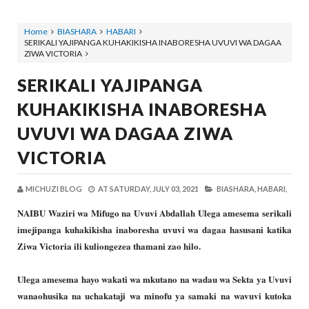
Home
BIASHARA
HABARI
SERIKALI YAJIPANGA KUHAKIKISHA INABORESHA UVUVI WA DAGAA
ZIWA VICTORIA
SERIKALI YAJIPANGA
KUHAKIKISHA INABORESHA
UVUVI WA DAGAA ZIWA
VICTORIA
MICHUZI BLOG
AT
SATURDAY, JULY 03, 2021
BIASHARA,
HABARI,
NAIBU Waziri wa Mifugo na Uvuvi Abdallah Ulega amesema serikali
imejipanga kuhakikisha inaboresha uvuvi wa dagaa hasusani katika
Ziwa Victoria ili kuliongezea thamani zao hilo.
Ulega amesema hayo wakati wa mkutano na wadau wa Sekta ya Uvuvi
wanaohusika na uchakataji wa minofu ya samaki na wavuvi kutoka