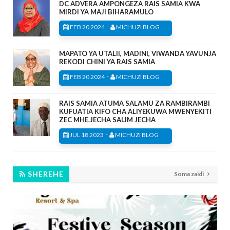
DC ADVERA AMPONGEZA RAIS SAMIA KWA
MIRDI YA MAJI BIHARAMULO
-
FEB 20 2024
MICHUZI BLOG
MAPATO YA UTALII, MADINI, VIWANDA YAVUNJA
REKODI CHINI YA RAIS SAMIA
-
FEB 20 2024
MICHUZI BLOG
RAIS SAMIA ATUMA SALAMU ZA RAMBIRAMBI
KUFUATIA KIFO CHA ALIYEKUWA MWENYEKITI
ZEC MHE.JECHA SALIM JECHA
-
JUL 18 2023
MICHUZI BLOG
SHEREHE
Soma zaidi