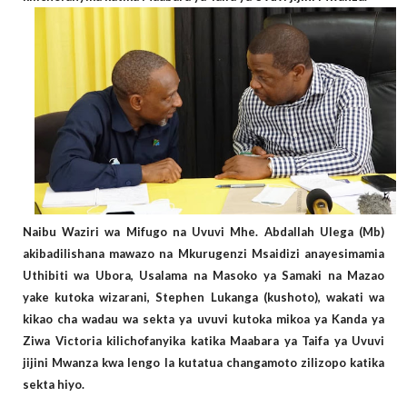
Naibu Waziri wa Mifugo na Uvuvi Mhe. Abdallah Ulega (Mb)
akibadilishana mawazo na Mkurugenzi Msaidizi anayesimamia
Uthibiti wa Ubora, Usalama na Masoko ya Samaki na Mazao
yake kutoka wizarani, Stephen Lukanga (kushoto), wakati wa
kikao cha wadau wa sekta ya uvuvi kutoka mikoa ya Kanda ya
Ziwa Victoria kilichofanyika katika Maabara ya Taifa ya Uvuvi
jijini Mwanza kwa lengo la kutatua changamoto zilizopo katika
sekta hiyo.