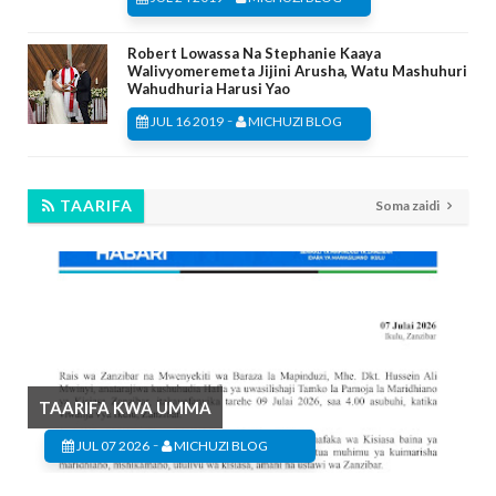
Robert Lowassa Na Stephanie Kaaya
Walivyomeremeta Jijini Arusha, Watu Mashuhuri
Wahudhuria Harusi Yao
-
JUL 16 2019
MICHUZI BLOG
TAARIFA
Soma zaidi
TAARIFA KWA UMMA
-
JUL 07 2026
MICHUZI BLOG