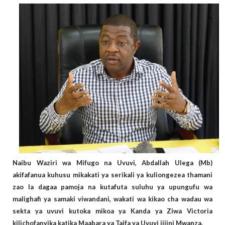
Naibu Waziri wa Mifugo na Uvuvi, Abdallah Ulega (Mb)
akifafanua kuhusu mikakati ya serikali ya kuliongezea thamani
zao la dagaa pamoja na kutafuta suluhu ya upungufu wa
malighafi ya samaki viwandani, wakati wa kikao cha wadau wa
sekta ya uvuvi kutoka mikoa ya Kanda ya Ziwa Victoria
kilichofanyika katika Maabara ya Taifa ya Uvuvi jijini Mwanza.