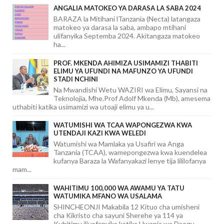
ANGALIA MATOKEO YA DARASA LA SABA 2024
BARAZA la Mitihani lTanzania (Necta) latangaza
matokeo ya darasa la saba, ambapo mtihani
ulifanyika Septemba 2024. Akitangaza matokeo
ha...
PROF. MKENDA AHIMIZA USIMAMIZI THABITI
ELIMU YA UFUNDI NA MAFUNZO YA UFUNDI
STADI NCHINI
Na Mwandishi Wetu WAZIRI wa Elimu, Sayansi na
Teknolojia, Mhe.Prof Adolf Mkenda (Mb), amesema
uthabiti katika usimamizi wa utoaji elimu ya u...
WATUMISHI WA TCAA WAPONGEZWA KWA
UTENDAJI KAZI KWA WELEDI
Watumishi wa Mamlaka ya Usafiri wa Anga
Tanzania (TCAA), wamepongezwa kwa kuendelea
kufanya Baraza la Wafanyakazi lenye tija lililofanya
mam...
WAHITIMU 100,000 WA AWAMU YA TATU
WATUMIKA MFANO WA USALAMA
SHINCHEONJI Makabila 12 Kituo cha umisheni
cha Kikristo cha sayuni Sherehe ya 114 ya
Kuhitimu iliyofanyika katika Uwanja wa Daegu