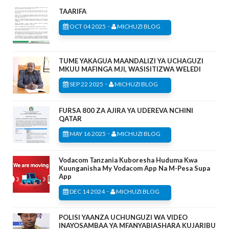
TAARIFA
-
OCT 04 2025
MICHUZI BLOG
TUME YAKAGUA MAANDALIZI YA UCHAGUZI
MKUU MAFINGA MJI, WASISITIZWA WELEDI
-
SEP 22 2025
MICHUZI BLOG
FURSA 800 ZA AJIRA YA UDEREVA NCHINI
QATAR
-
MAY 16 2025
MICHUZI BLOG
Vodacom Tanzania Kuboresha Huduma Kwa
Kuunganisha My Vodacom App Na M-Pesa Supa
App
-
DEC 14 2024
MICHUZI BLOG
POLISI YAANZA UCHUNGUZI WA VIDEO
INAYOSAMBAA YA MFANYABIASHARA KUJARIBU