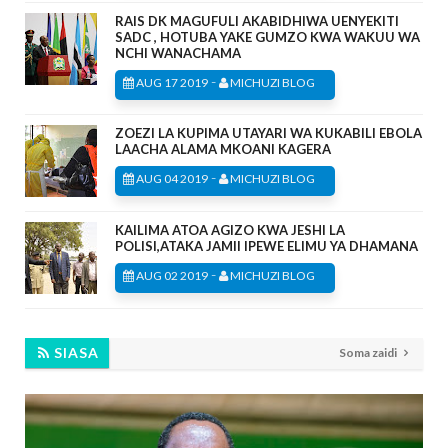
RAIS DK MAGUFULI AKABIDHIWA UENYEKITI
SADC , HOTUBA YAKE GUMZO KWA WAKUU WA
NCHI WANACHAMA
-
AUG 17 2019
MICHUZI BLOG
ZOEZI LA KUPIMA UTAYARI WA KUKABILI EBOLA
LAACHA ALAMA MKOANI KAGERA
-
AUG 04 2019
MICHUZI BLOG
KAILIMA ATOA AGIZO KWA JESHI LA
POLISI,ATAKA JAMII IPEWE ELIMU YA DHAMANA
-
AUG 02 2019
MICHUZI BLOG
SIASA
Soma zaidi