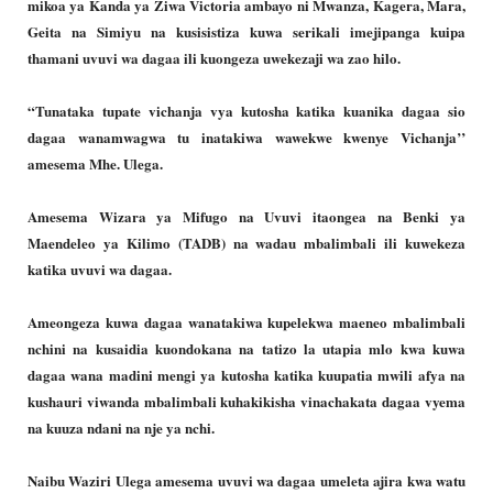
mikoa ya Kanda ya Ziwa Victoria ambayo ni Mwanza, Kagera, Mara,
Geita na Simiyu na kusisistiza kuwa serikali imejipanga kuipa
thamani uvuvi wa dagaa ili kuongeza uwekezaji wa zao hilo.
“Tunataka tupate vichanja vya kutosha katika kuanika dagaa sio
dagaa wanamwagwa tu inatakiwa wawekwe kwenye Vichanja’’
amesema Mhe. Ulega.
Amesema Wizara ya Mifugo na Uvuvi itaongea na Benki ya
Maendeleo ya Kilimo (TADB) na wadau mbalimbali ili kuwekeza
katika uvuvi wa dagaa.
Ameongeza kuwa dagaa wanatakiwa kupelekwa maeneo mbalimbali
nchini na kusaidia kuondokana na tatizo la utapia mlo kwa kuwa
dagaa wana madini mengi ya kutosha katika kuupatia mwili afya na
kushauri viwanda mbalimbali kuhakikisha vinachakata dagaa vyema
na kuuza ndani na nje ya nchi.
Naibu Waziri Ulega amesema uvuvi wa dagaa umeleta ajira kwa watu