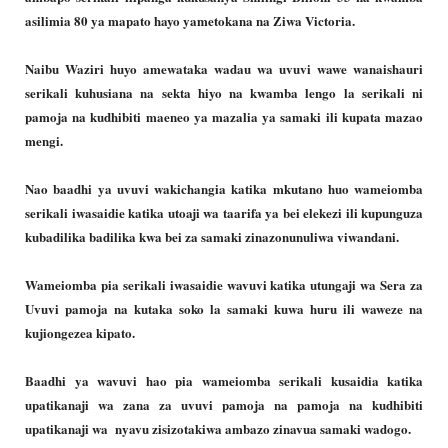
asilimia 80 ya mapato hayo yametokana na Ziwa Victoria.
Naibu Waziri huyo amewataka wadau wa uvuvi wawe wanaishauri
serikali kuhusiana na sekta hiyo na kwamba lengo la serikali ni
pamoja na kudhibiti maeneo ya mazalia ya samaki ili kupata mazao
mengi.
Nao baadhi ya uvuvi wakichangia katika mkutano huo wameiomba
serikali iwasaidie katika utoaji wa taarifa ya bei elekezi ili kupunguza
kubadilika badilika kwa bei za samaki zinazonunuliwa viwandani.
Wameiomba pia serikali iwasaidie wavuvi katika utungaji wa Sera za
Uvuvi pamoja na kutaka soko la samaki kuwa huru ili waweze na
kujiongezea kipato.
Baadhi ya wavuvi hao pia wameiomba serikali kusaidia katika
upatikanaji wa zana za uvuvi pamoja na pamoja na kudhibiti
upatikanaji wa nyavu zisizotakiwa ambazo zinavua samaki wadogo.