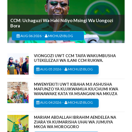
CCM: Uchaguzi Wa Haki Ndiyo Msingi Wa Uongozi
Bora
-
AUG 06 2026
MICHUZI BLOG
VIONGOZI UWT CCM TAIFA WAKUMBUSHA
UTEKELEZAJI WA ILANI CCM RUKWA.
-
AUG 05 2026
MICHUZI BLOG
MWENYEKITI UWT KIBAHA MJI ASHUSHA
MAFUNZO YA KUJIKWAMUA KIUCHUMI KWA
WANAWAKE KATA YA MSANGANI NA MKUZA
-
AUG 04 2026
MICHUZI BLOG
MARIAM ABDALLAH IBRAHIM AENDELEA NA
ZIARA YA KUIMARISHA UHAI WA JUMUIYA
MKOA WA MOROGORO