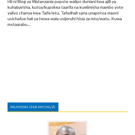
Hii ni Blog ya Watanzania popote walipo duniani kwa ajili ya
kuhabarisha, kutoa/kupokea taarifa na kuelimisha mambo yote
yaliyo chanya kwa Taifa letu. Tafadhali sana unapotoa maoni
usichafue hali ya hewa wala usijeruhi hisia za mtu/watu. Kuwa
mstaarabu...
MUHIDIN ISSA MICHUZI