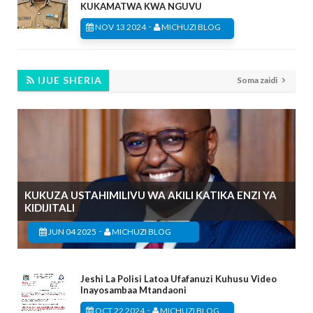
KUKAMATWA KWA NGUVU
-
NOV 13 2024
MICHUZI BLOG
IJUE SHERIA
Soma zaidi
KUKUZA USTAHIMILIVU WA AKILI KATIKA ENZI YA
KIDIJITALI
-
JUN 04 2025
MICHUZI BLOG
Jeshi La Polisi Latoa Ufafanuzi Kuhusu Video
Inayosambaa Mtandaoni
-
OCT 22 2024
MICHUZI BLOG