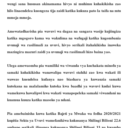
wengi sana hususan akinamama hivyo ni muhimu kuhakikisha zao
hilo linaendelea kuongeza tija zaidi katika kukuza pato la taifa na mtu
mmoja mmoja.
Amewatadharisha pia wavuvi wa dagaa na sangara wasije kujiingiza
katika mgogoro kama wa wakulima na wafugaji katika kugombania
uvunaji wa rasilimali za uvuvi, hivyo serikali itahakikisha inaweka
mazingira mazuri zaidi ya uvunaji wa rasilimali hizo baina yao.
Ulega amewaomba pia wamiliki wa viwanda vya kuchakata minofu ya
samaki kuhakikisha wanawalipa wavuvi stahiki zao kwa wakati ili
waweze kuendelea kufanya nao biashara ya kuwauzia samaki
kutokana na malalamiko kutoka kwa baadhi ya wavuvi kudai kuwa
wamekuwa hawalipwi kwa wakati wanapopeleka samaki viwandani na
kuamua kuuza katika masoko ya ndani.
Pia amebainisha kuwa katika Bajeti ya Mwaka wa fedha 2020/2021
kupitia Sekta ya Uvuvi wamefanikiwa kukusanya Shilingi Bilioni 22.6
ambapo serikali ilipanga kukusanya Shilingi Bilioni 33 na kwamba