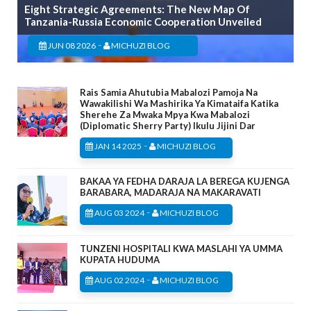
Eight Strategic Agreements: The New Map Of
Tanzania-Russia Economic Cooperation Unveiled
-
JUN 08 2026
MICHUZI BLOG
Rais Samia Ahutubia Mabalozi Pamoja Na
Wawakilishi Wa Mashirika Ya Kimataifa Katika
Sherehe Za Mwaka Mpya Kwa Mabalozi
(Diplomatic Sherry Party) Ikulu Jijini Dar
-
JAN 14 2025
MICHUZI BLOG
BAKAA YA FEDHA DARAJA LA BEREGA KUJENGA
BARABARA, MADARAJA NA MAKARAVATI
-
AUG 03 2024
MICHUZI BLOG
TUNZENI HOSPITALI KWA MASLAHI YA UMMA
KUPATA HUDUMA
-
AUG 02 2024
MICHUZI BLOG