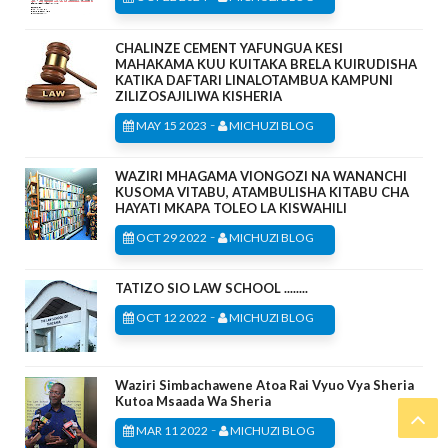
CHALINZE CEMENT YAFUNGUA KESI
MAHAKAMA KUU KUITAKA BRELA KUIRUDISHA
KATIKA DAFTARI LINALOTAMBUA KAMPUNI
ZILIZOSAJILIWA KISHERIA
-
MAY 15 2023
MICHUZI BLOG
WAZIRI MHAGAMA VIONGOZI NA WANANCHI
KUSOMA VITABU, ATAMBULISHA KITABU CHA
HAYATI MKAPA TOLEO LA KISWAHILI
-
OCT 29 2022
MICHUZI BLOG
TATIZO SIO LAW SCHOOL ........
-
OCT 12 2022
MICHUZI BLOG
Waziri Simbachawene Atoa Rai Vyuo Vya Sheria
Kutoa Msaada Wa Sheria
-
MAR 11 2022
MICHUZI BLOG