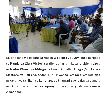
Muonekano wa baadhi ya wadau wa sekta ya uvuvi kutoka mikoa
ya Kanda ya Ziwa Victoria waliohudhuria mkutano ukiongozwa
na Naibu Waziri wa Mifugo na Uvuvi Abdallah Ulega (Mb) katika
Maabara ya Taifa ya Uvuvi jijini Mwanza, ambapo amesisitiza
mikakati ya serikali ya kuliongezea thamani zao la dagaa pamoja
na kutafuta suluhu ya upungufu wa malighafi ya samaki
viwandani.