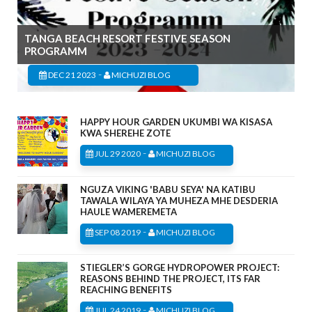
TANGA BEACH RESORT FESTIVE SEASON
PROGRAMM
-
DEC 21 2023
MICHUZI BLOG
HAPPY HOUR GARDEN UKUMBI WA KISASA
KWA SHEREHE ZOTE
-
JUL 29 2020
MICHUZI BLOG
NGUZA VIKING 'BABU SEYA' NA KATIBU
TAWALA WILAYA YA MUHEZA MHE DESDERIA
HAULE WAMEREMETA
-
SEP 08 2019
MICHUZI BLOG
STIEGLER’S GORGE HYDROPOWER PROJECT:
REASONS BEHIND THE PROJECT, ITS FAR
REACHING BENEFITS
-
JUL 24 2019
MICHUZI BLOG