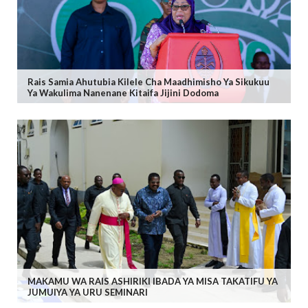
Rais Samia Ahutubia Kilele Cha Maadhimisho Ya Sikukuu
Ya Wakulima Nanenane Kitaifa Jijini Dodoma
MAKAMU WA RAIS ASHIRIKI IBADA YA MISA TAKATIFU YA
JUMUIYA YA URU SEMINARI