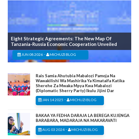
Eight Strategic Agreements: The New Map Of
Tanzania-Russia Economic Cooperation Unveiled
-
JUN 08 2026
MICHUZI BLOG
Rais Samia Ahutubia Mabalozi Pamoja Na
Wawakilishi Wa Mashirika Ya Kimataifa Katika
Sherehe Za Mwaka Mpya Kwa Mabalozi
(Diplomatic Sherry Party) Ikulu Jijini Dar
-
JAN 14 2025
MICHUZI BLOG
BAKAA YA FEDHA DARAJA LA BEREGA KUJENGA
BARABARA, MADARAJA NA MAKARAVATI
-
AUG 03 2024
MICHUZI BLOG