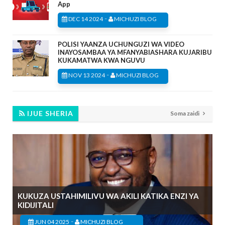
App
-
DEC 14 2024
MICHUZI BLOG
POLISI YAANZA UCHUNGUZI WA VIDEO
INAYOSAMBAA YA MFANYABIASHARA KUJARIBU
KUKAMATWA KWA NGUVU
-
NOV 13 2024
MICHUZI BLOG
IJUE SHERIA
Soma zaidi
KUKUZA USTAHIMILIVU WA AKILI KATIKA ENZI YA
KIDIJITALI
-
JUN 04 2025
MICHUZI BLOG