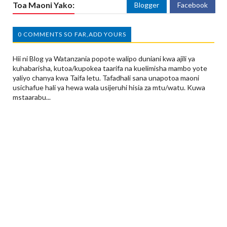
Toa Maoni Yako:
Blogger
Facebook
0 COMMENTS SO FAR,ADD YOURS
Hii ni Blog ya Watanzania popote walipo duniani kwa ajili ya
kuhabarisha, kutoa/kupokea taarifa na kuelimisha mambo yote
yaliyo chanya kwa Taifa letu. Tafadhali sana unapotoa maoni
usichafue hali ya hewa wala usijeruhi hisia za mtu/watu. Kuwa
mstaarabu...