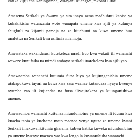
katika kijiji cha Narungombe, Wilayani Ruangwa, mkoani Lindi.
Amesema Serikali ya Awamu ya sita inayo azma madhubuti kabisa ya
kuhakikisha watanzania wote wanapata umeme kwa ajili ya kufanya
shughuli za kijamii pamoja na za kiuchumi na kuwa umeme huo
unaletwa na Serikali kwa asilimia mia moja.
Amewataka wakandarasi kutekeleza mradi huo kwa wakati ili wananchi
waweze kunufaika na miradi ambayo serikali inatekeleza kwa ajili yao.
Amewaomba wananchi kutumia fursa hiyo ya kujiunganishia umeme
utakapokuwa tayari na kuwa kwa sasa waanze kutandaza nyaya kwenye
nyumba zao ili kujiandaa na fursa iliyojitokeza ya kuunganishiwa
umeme.
Amewaomba wananchi kuitunza miundombinu ya umeme ili idumu kwa
kuacha tabia ya kuchoma moto maeneo yenye nguzo za umeme kwani
Serikali imekuwa ikitumia gharama kubwa katika kuweka miundombinu
ya umeme kwenye maeneo yao kwa lengo la kuwanufaisha wananchi.