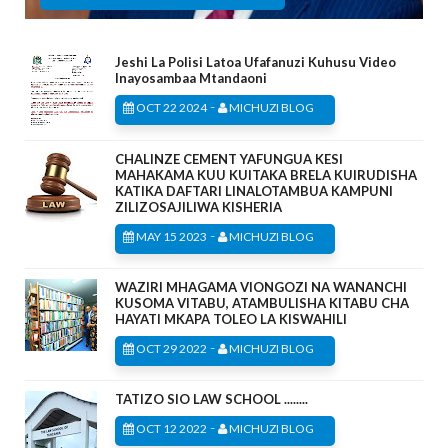
Jeshi La Polisi Latoa Ufafanuzi Kuhusu Video
Inayosambaa Mtandaoni
-
OCT 22 2024
MICHUZI BLOG
CHALINZE CEMENT YAFUNGUA KESI
MAHAKAMA KUU KUITAKA BRELA KUIRUDISHA
KATIKA DAFTARI LINALOTAMBUA KAMPUNI
ZILIZOSAJILIWA KISHERIA
-
MAY 15 2023
MICHUZI BLOG
WAZIRI MHAGAMA VIONGOZI NA WANANCHI
KUSOMA VITABU, ATAMBULISHA KITABU CHA
HAYATI MKAPA TOLEO LA KISWAHILI
-
OCT 29 2022
MICHUZI BLOG
TATIZO SIO LAW SCHOOL ........
-
OCT 12 2022
MICHUZI BLOG