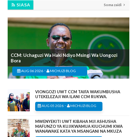
SIASA
Soma zaidi
CCM: Uchaguzi Wa Haki Ndiyo Msingi Wa Uongozi
Bora
-
AUG 06 2026
MICHUZI BLOG
VIONGOZI UWT CCM TAIFA WAKUMBUSHA
UTEKELEZAJI WA ILANI CCM RUKWA.
-
AUG 05 2026
MICHUZI BLOG
MWENYEKITI UWT KIBAHA MJI ASHUSHA
MAFUNZO YA KUJIKWAMUA KIUCHUMI KWA
WANAWAKE KATA YA MSANGANI NA MKUZA