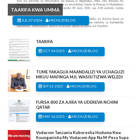
TAARIFA KWA UMMA
-
JUL 07 2026
MICHUZI BLOG
TAARIFA
-
OCT 04 2025
MICHUZI BLOG
TUME YAKAGUA MAANDALIZI YA UCHAGUZI
MKUU MAFINGA MJI, WASISITIZWA WELEDI
-
SEP 22 2025
MICHUZI BLOG
FURSA 800 ZA AJIRA YA UDEREVA NCHINI
QATAR
-
MAY 16 2025
MICHUZI BLOG
Vodacom Tanzania Kuboresha Huduma Kwa
Kuunganisha My Vodacom App Na M-Pesa Supa