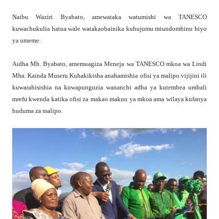
Naibu Waziri Byabato, amewataka watumishi wa TANESCO
kuwachukulia hatua wale watakaobainika kuhujumu miundombinu hiyo
ya umeme.
Aidha Mh. Byabato, amemuagiza Meneja wa TANESCO mkoa wa Lindi
Mha. Kainda Museru Kuhakikisha anahamishia ofisi ya malipo vijijini ili
kuwarahisishia na kuwapunguzia wananchi adha ya kutembea umbali
mrefu kwenda katika ofisi za makao makuu ya mkoa ama wilaya kufanya
huduma za malipo.