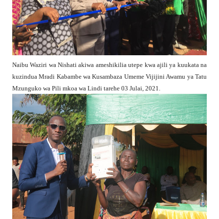
Naibu Waziri wa Nishati akiwa ameshikilia utepe kwa ajili ya kuukata na
kuzindua Mradi Kabambe wa Kusambaza Umeme Vijijini Awamu ya Tatu
Mzunguko wa Pili mkoa wa Lindi tarehe 03 Julai, 2021.