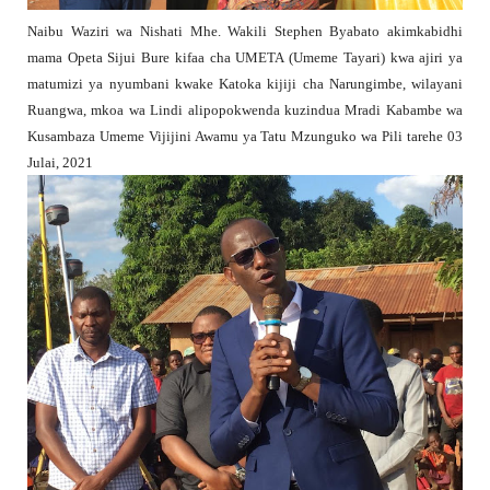
Naibu Waziri wa Nishati Mhe. Wakili Stephen Byabato akimkabidhi
mama Opeta Sijui Bure kifaa cha UMETA (Umeme Tayari) kwa ajiri ya
matumizi ya nyumbani kwake Katoka kijiji cha Narungimbe, wilayani
Ruangwa, mkoa wa Lindi alipopokwenda kuzindua Mradi Kabambe wa
Kusambaza Umeme Vijijini Awamu ya Tatu Mzunguko wa Pili tarehe 03
Julai, 2021