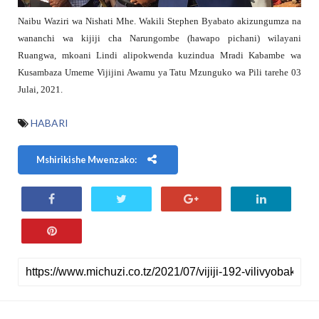
Naibu Waziri wa Nishati Mhe. Wakili Stephen Byabato akizungumza na
wananchi wa kijiji cha Narungombe (hawapo pichani) wilayani
Ruangwa, mkoani Lindi alipokwenda kuzindua Mradi Kabambe wa
Kusambaza Umeme Vijijini Awamu ya Tatu Mzunguko wa Pili tarehe 03
Julai, 2021.
HABARI
Mshirikishe Mwenzako: