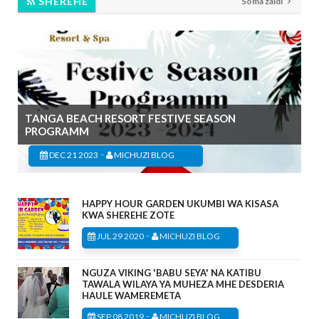
SHEREHE
Soma zaidi
TANGA BEACH RESORT FESTIVE SEASON
PROGRAMM
-
DEC 21 2023
MICHUZI BLOG
HAPPY HOUR GARDEN UKUMBI WA KISASA
KWA SHEREHE ZOTE
-
JUL 29 2020
MICHUZI BLOG
NGUZA VIKING 'BABU SEYA' NA KATIBU
TAWALA WILAYA YA MUHEZA MHE DESDERIA
HAULE WAMEREMETA
-
SEP 08 2019
MICHUZI BLOG