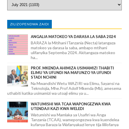
ZILIZOPENDWA ZAIDI
ANGALIA MATOKEO YA DARASA LA SABA 2024
BARAZA la Mitihani lTanzania (Necta) latangaza
matokeo ya darasa la saba, ambapo mtihani
ulifanyika Septemba 2024. Akitangaza matokeo
ha...
PROF. MKENDA AHIMIZA USIMAMIZI THABITI
ELIMU YA UFUNDI NA MAFUNZO YA UFUNDI
STADI NCHINI
Na Mwandishi Wetu WAZIRI wa Elimu, Sayansi na
Teknolojia, Mhe.Prof Adolf Mkenda (Mb), amesema
uthabiti katika usimamizi wa utoaji elimu ya u...
WATUMISHI WA TCAA WAPONGEZWA KWA
UTENDAJI KAZI KWA WELEDI
Watumishi wa Mamlaka ya Usafiri wa Anga
Tanzania (TCAA), wamepongezwa kwa kuendelea
kufanya Baraza la Wafanyakazi lenye tija lililofanya