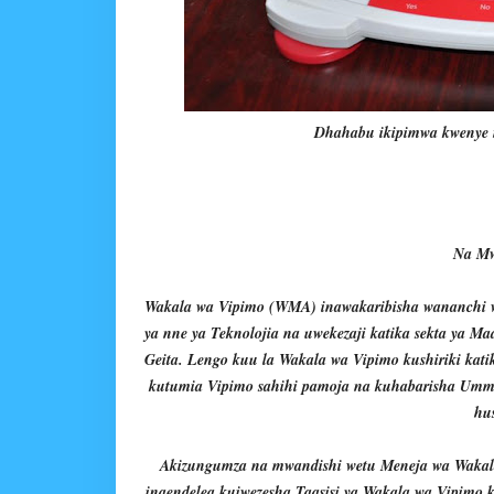
Dhahabu ikipimwa kwenye 
Na Mw
Wakala wa Vipimo (WMA) inawakaribisha wananchi wo
ya nne ya Teknolojia na uwekezaji katika sekta ya M
Geita. Lengo kuu la Wakala wa Vipimo kushiriki k
kutumia Vipimo sahihi pamoja na kuhabarisha Umm
hu
Akizungumza na mwandishi wetu Meneja wa Wakala
inaendelea kuiwezesha Taasisi ya Wakala wa Vipimo k