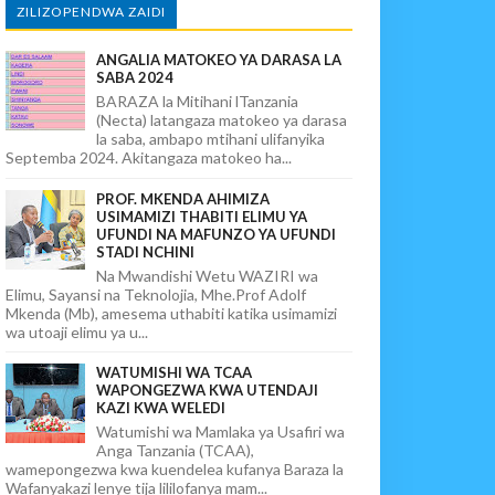
ZILIZOPENDWA ZAIDI
ANGALIA MATOKEO YA DARASA LA
SABA 2024
BARAZA la Mitihani lTanzania
(Necta) latangaza matokeo ya darasa
la saba, ambapo mtihani ulifanyika
Septemba 2024. Akitangaza matokeo ha...
PROF. MKENDA AHIMIZA
USIMAMIZI THABITI ELIMU YA
UFUNDI NA MAFUNZO YA UFUNDI
STADI NCHINI
Na Mwandishi Wetu WAZIRI wa
Elimu, Sayansi na Teknolojia, Mhe.Prof Adolf
Mkenda (Mb), amesema uthabiti katika usimamizi
wa utoaji elimu ya u...
WATUMISHI WA TCAA
WAPONGEZWA KWA UTENDAJI
KAZI KWA WELEDI
Watumishi wa Mamlaka ya Usafiri wa
Anga Tanzania (TCAA),
wamepongezwa kwa kuendelea kufanya Baraza la
Wafanyakazi lenye tija lililofanya mam...