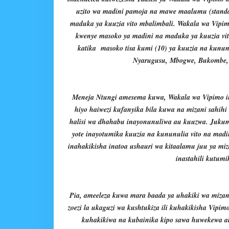
uzito wa madini pamoja na mawe maalumu (standa
maduka ya kuuzia vito mbalimbali. Wakala wa Vipimo
kwenye masoko ya madini na maduka ya kuuzia vi
katika masoko tisa kumi (10) ya kuuzia na kunu
Nyarugusu, Mbogwe, Bukombe, 
Meneja Ntungi amesema kuwa, Wakala wa Vipimo i
hiyo haiwezi kufanyika bila kuwa na mizani sahihi
halisi wa dhahabu inayonunuliwa au kuuzwa. Jukumu
yote inayotumika kuuzia na kununulia vito na madi
inahakikisha inatoa ushauri wa kitaalamu juu ya mi
inastahili kutum
Pia, ameeleza kuwa mara baada ya uhakiki wa miza
zoezi la ukaguzi wa kushtukiza ili kuhakikisha Vip
kuhakikiwa na kubainika kipo sawa huwekewa a