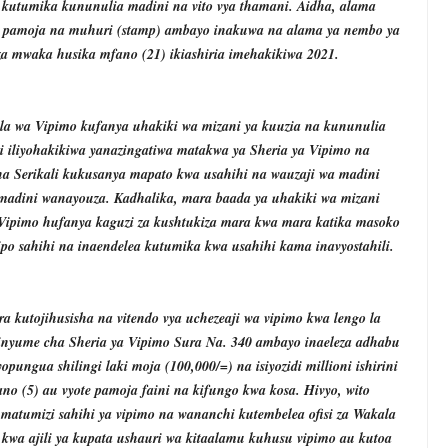
kutumika kununulia madini na vito vya thamani. Aidha, alama
ika pamoja na muhuri (stamp) ambayo inakuwa na alama ya nembo ya
za mwaka husika mfano (21) ikiashiria imehakikiwa 2021.
ala wa Vipimo kufanya uhakiki wa mizani ya kuuzia na kununulia
i iliyohakikiwa yanazingatiwa matakwa ya Sheria ya Vipimo na
a Serikali kukusanya mapato kwa usahihi na wauzaji wa madini
 madini wanayouza. Kadhalika, mara baada ya uhakiki wa mizani
ipimo hufanya kaguzi za kushtukiza mara kwa mara katika masoko
ipo sahihi na inaendelea kutumika kwa usahihi kama inavyostahili.
 kutojihusisha na vitendo vya uchezeaji wa vipimo kwa lengo la
 kinyume cha Sheria ya Vipimo Sura Na. 340 ambayo inaeleza adhabu
pungua shilingi laki moja (100,000/=) na isiyozidi millioni ishirini
ano (5) au vyote pamoja faini na kifungo kwa kosa. Hivyo, wito
matumizi sahihi ya vipimo na wananchi kutembelea ofisi za Wakala
 kwa ajili ya kupata ushauri wa kitaalamu kuhusu vipimo au kutoa