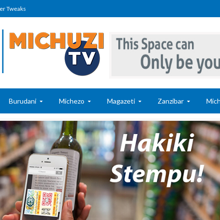
er Tweaks
Burudani
Michezo
Magazeti
Zanzibar
Mich