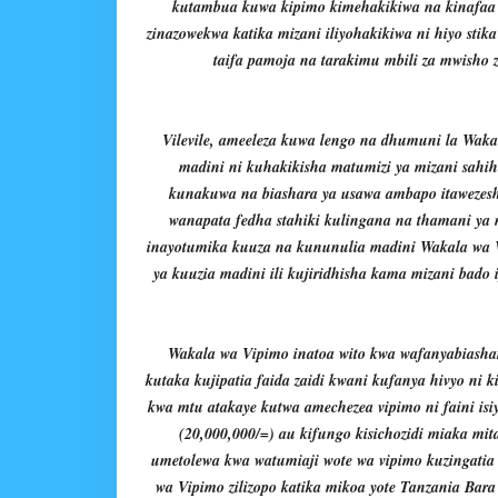
kutambua kuwa kipimo kimehakikiwa na kinafaa 
zinazowekwa katika mizani iliyohakikiwa ni hiyo st
taifa pamoja na tarakimu mbili za mwisho 
Vilevile, ameeleza kuwa lengo na dhumuni la Wak
madini ni kuhakikisha matumizi ya mizani sahih
kunakuwa na biashara ya usawa ambapo itawezesh
wanapata fedha stahiki kulingana na thamani ya
inayotumika kuuza na kununulia madini Wakala wa V
ya kuuzia madini ili kujiridhisha kama mizani bado 
Wakala wa Vipimo inatoa wito kwa wafanyabiashara
kutaka kujipatia faida zaidi kwani kufanya hivyo ni
kwa mtu atakaye kutwa amechezea vipimo ni faini isiyo
(20,000,000/=) au kifungo kisichozidi miaka mit
umetolewa kwa watumiaji wote wa vipimo kuzingatia 
wa Vipimo zilizopo katika mikoa yote Tanzania Bara