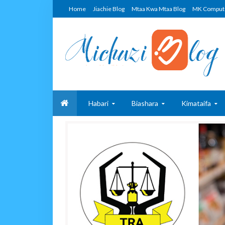
Home
Jiachie Blog
Mtaa Kwa Mtaa Blog
MK Comput
Habari
Biashara
Kimataifa