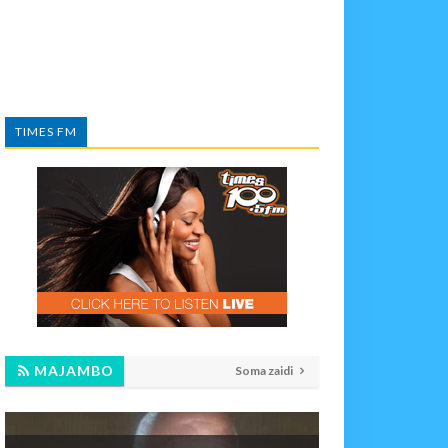
TIMES FM
MAJAMBO
Soma zaidi