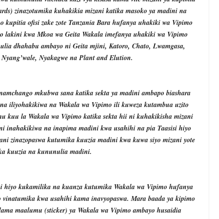
rds) zinazotumika kuhakikia mizani katika masoko ya madini na
 kupitia ofisi zake zote Tanzania Bara hufanya uhakiki wa Vipimo
to lakini kwa Mkoa wa Geita Wakala imefanya uhakiki wa Vipimo
nulia dhahabu ambayo ni Geita mjini, Katoro, Chato, Lwamgasa,
Nyang’wale, Nyakagwe na Plant and Elution.
namchango mkubwa sana katika sekta ya madini ambapo biashara
 na iliyohakikiwa na Wakala wa Vipimo ili kuweza kutambua uzito
 kuu la Wakala wa Vipimo katika sekta hii ni kuhakikisha mizani
ni inahakikiwa na inapima madini kwa usahihi na pia Taasisi hiyo
zani zinazopaswa kutumika kuuzia madini kwa kuwa siyo mizani yote
ika kuuzia na kununulia madini.
ni hiyo kukamilika na kuanza kutumika Wakala wa Vipimo hufanya
imo vinatumika kwa usahihi kama inavyopaswa. Mara baada ya kipimo
lama maalumu (sticker) ya Wakala wa Vipimo ambayo husaidia