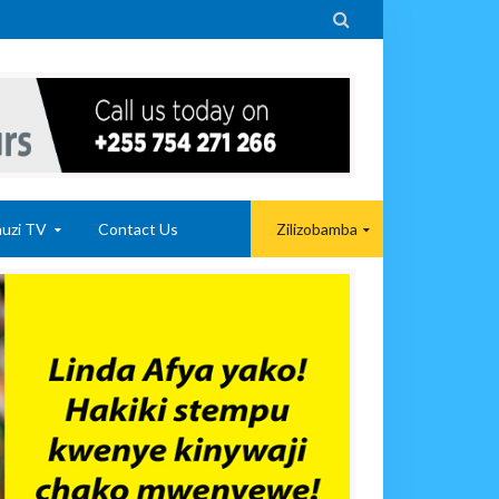

uzi TV
Contact Us
Zilizobamba