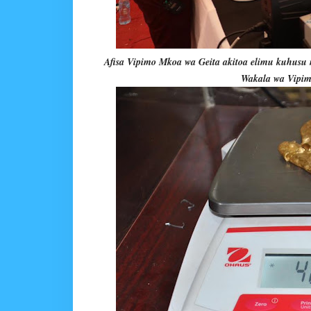
Afisa Vipimo Mkoa wa Geita akitoa elimu kuhusu 
Wakala wa Vipim