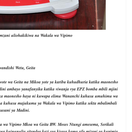
mzani uliohakikiwa na Wakala wa Vipimo
andishi Wetu, Geita
te wa Geita na Mikoa yote ya karibu kuhudhuria katika maonesho
adini ambayo yanafanyika katika viwanja vya EPZ bomba mbili mjini
atika maonesho haya ni kuwapa elimu Wananchi kuhusu umuhimu wa
a kuhusu majukumu ya Wakala wa Vipimo katika sekta mbalimbali
susani ya Madini.
 wa Vipimo Mkoa wa Geita BW. Moses Ntungi amesema, Serikali
wa kuinunulia vitendea kazi vya kisasa kama vile mizani ya kupimia