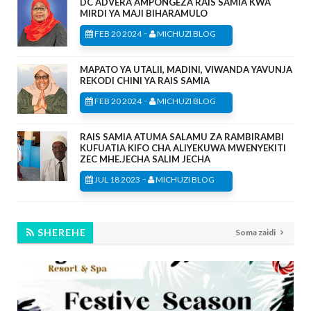
DC ADVERA AMPONGEZA RAIS SAMIA KWA
MIRDI YA MAJI BIHARAMULO
-
FEB 20 2024
MICHUZI BLOG
MAPATO YA UTALII, MADINI, VIWANDA YAVUNJA
REKODI CHINI YA RAIS SAMIA
-
FEB 20 2024
MICHUZI BLOG
RAIS SAMIA ATUMA SALAMU ZA RAMBIRAMBI
KUFUATIA KIFO CHA ALIYEKUWA MWENYEKITI
ZEC MHE.JECHA SALIM JECHA
-
JUL 18 2023
MICHUZI BLOG
SHEREHE
Soma zaidi