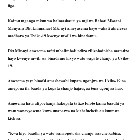
figo.
Kaimu mganga mkuu wa halmashauri ya mji wa Babati Mkoani
Manyara Dkt Emmanuel Mkonyi ameyasema hayo wakati akielezea
madhara ya Uviko-19 kwenye mwili wa binadamu.
Dkt Mkonyi amesema tafiti mbalimbali ndizo zilizobainisha matatizo
hayo kwenye mwili wa binadamu hivyo watu wapate chanjo ya Uviko-
19.
Amesema yeye binafsi ameshawahi kupata ugonjwa wa Uviko-19 na
amepona ila baada ya kupata chanjo hajaugua tena ugonjwa huo.
Amesema hata alipochanja hakupata tatizo lolote kama baadhi ya
watu wanavyosema kuwa unapatwa na kichefuchefu au kuumwa
kichwa.
"Kwa hiyo baadhi ya watu wanaopotosha chanjo waache kabisa,