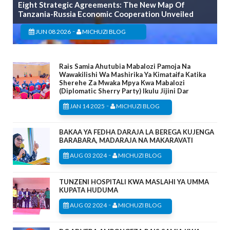
Eight Strategic Agreements: The New Map Of
Tanzania-Russia Economic Cooperation Unveiled
-
JUN 08 2026
MICHUZI BLOG
Rais Samia Ahutubia Mabalozi Pamoja Na
Wawakilishi Wa Mashirika Ya Kimataifa Katika
Sherehe Za Mwaka Mpya Kwa Mabalozi
(Diplomatic Sherry Party) Ikulu Jijini Dar
-
JAN 14 2025
MICHUZI BLOG
BAKAA YA FEDHA DARAJA LA BEREGA KUJENGA
BARABARA, MADARAJA NA MAKARAVATI
-
AUG 03 2024
MICHUZI BLOG
TUNZENI HOSPITALI KWA MASLAHI YA UMMA
KUPATA HUDUMA
-
AUG 02 2024
MICHUZI BLOG