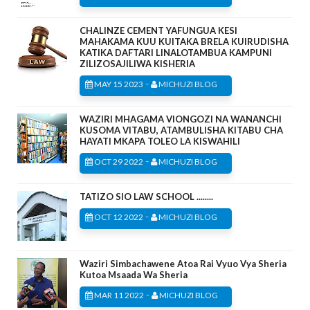
CHALINZE CEMENT YAFUNGUA KESI
MAHAKAMA KUU KUITAKA BRELA KUIRUDISHA
KATIKA DAFTARI LINALOTAMBUA KAMPUNI
ZILIZOSAJILIWA KISHERIA
-
MAY 15 2023
MICHUZI BLOG
WAZIRI MHAGAMA VIONGOZI NA WANANCHI
KUSOMA VITABU, ATAMBULISHA KITABU CHA
HAYATI MKAPA TOLEO LA KISWAHILI
-
OCT 29 2022
MICHUZI BLOG
TATIZO SIO LAW SCHOOL ........
-
OCT 12 2022
MICHUZI BLOG
Waziri Simbachawene Atoa Rai Vyuo Vya Sheria
Kutoa Msaada Wa Sheria
-
MAR 11 2022
MICHUZI BLOG