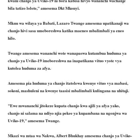
kwani chanjo ya Uviko-19 ni bora kabisa hivyo wananchi wachanje
bila tatizo lolote," amesema Dkt Mkonyi.
Mkuu wa wilaya ya Babati, Lazaro Twange amesema upatikanaji wa
chanjo hivi sasa umeboreshwa katika maeneo mbalimbali ya eneo
hilo.
Twange amesema wananchi wote wanapaswa kutambua huduma ya
chanjo ya Uviko-19 imeboreshwa na inapatikana vituo vyote vya
kutolea huduma za afya.
Amesema pia huduma ya chanjo itatolewa kwenye vituo vya mabasi,
sokoni, mashuleni na kwenye taasisi mbalimbali kulingana na uhitaji.
"Ewe mwananchi jitokeze kupata chanjo kwa ajili ya afya yako,
chanjo ni salama na ndiyo njia pekee ya kupambana na ugonjwa wa
Uviko-19," amesema Twange.
Mkazi wa mtaa wa Nakwa, Albert Bhukhay amesema chanjo ya Uviko-