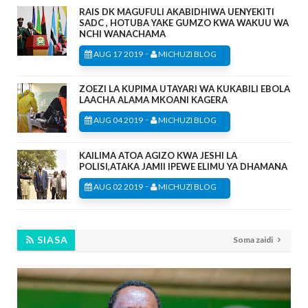
RAIS DK MAGUFULI AKABIDHIWA UENYEKITI
SADC , HOTUBA YAKE GUMZO KWA WAKUU WA
NCHI WANACHAMA
-
AUG 17 2019
MICHUZI BLOG
ZOEZI LA KUPIMA UTAYARI WA KUKABILI EBOLA
LAACHA ALAMA MKOANI KAGERA
-
AUG 04 2019
MICHUZI BLOG
KAILIMA ATOA AGIZO KWA JESHI LA
POLISI,ATAKA JAMII IPEWE ELIMU YA DHAMANA
-
AUG 02 2019
MICHUZI BLOG
SIASA
Soma zaidi