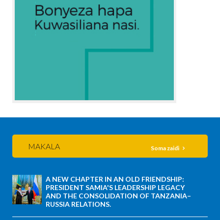
MAKALA
Soma zaidi
A NEW CHAPTER IN AN OLD FRIENDSHIP:
PRESIDENT SAMIA'S LEADERSHIP LEGACY
AND THE CONSOLIDATION OF TANZANIA–
RUSSIA RELATIONS.