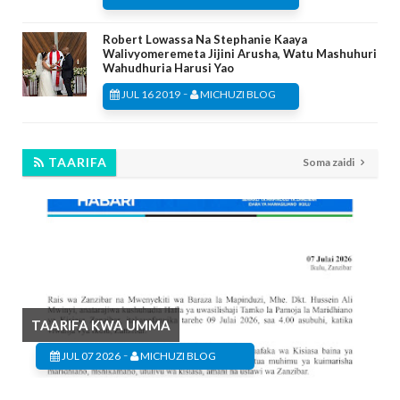
Robert Lowassa Na Stephanie Kaaya
Walivyomeremeta Jijini Arusha, Watu Mashuhuri
Wahudhuria Harusi Yao
-
JUL 16 2019
MICHUZI BLOG
TAARIFA
Soma zaidi
TAARIFA KWA UMMA
-
JUL 07 2026
MICHUZI BLOG