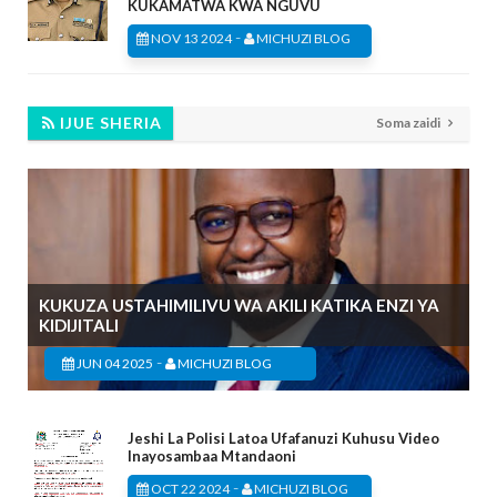
KUKAMATWA KWA NGUVU
-
NOV 13 2024
MICHUZI BLOG
IJUE SHERIA
Soma zaidi
KUKUZA USTAHIMILIVU WA AKILI KATIKA ENZI YA
KIDIJITALI
-
JUN 04 2025
MICHUZI BLOG
Jeshi La Polisi Latoa Ufafanuzi Kuhusu Video
Inayosambaa Mtandaoni
-
OCT 22 2024
MICHUZI BLOG