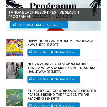
TANGA BEACH RESORT FESTIVE SEASON
PROGRAMM
-
DEC 21 2023
MICHUZI BLOG
HAPPY HOUR GARDEN UKUMBI WA KISASA
KWA SHEREHE ZOTE
-
JUL 29 2020
MICHUZI BLOG
NGUZA VIKING 'BABU SEYA' NA KATIBU
TAWALA WILAYA YA MUHEZA MHE DESDERIA
HAULE WAMEREMETA
-
SEP 08 2019
MICHUZI BLOG
STIEGLER’S GORGE HYDROPOWER PROJECT:
REASONS BEHIND THE PROJECT, ITS FAR
REACHING BENEFITS
-
JUL 24 2019
MICHUZI BLOG