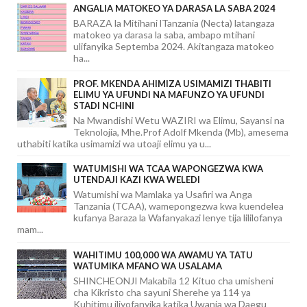
ANGALIA MATOKEO YA DARASA LA SABA 2024
BARAZA la Mitihani lTanzania (Necta) latangaza
matokeo ya darasa la saba, ambapo mtihani
ulifanyika Septemba 2024. Akitangaza matokeo
ha...
PROF. MKENDA AHIMIZA USIMAMIZI THABITI
ELIMU YA UFUNDI NA MAFUNZO YA UFUNDI
STADI NCHINI
Na Mwandishi Wetu WAZIRI wa Elimu, Sayansi na
Teknolojia, Mhe.Prof Adolf Mkenda (Mb), amesema
uthabiti katika usimamizi wa utoaji elimu ya u...
WATUMISHI WA TCAA WAPONGEZWA KWA
UTENDAJI KAZI KWA WELEDI
Watumishi wa Mamlaka ya Usafiri wa Anga
Tanzania (TCAA), wamepongezwa kwa kuendelea
kufanya Baraza la Wafanyakazi lenye tija lililofanya
mam...
WAHITIMU 100,000 WA AWAMU YA TATU
WATUMIKA MFANO WA USALAMA
SHINCHEONJI Makabila 12 Kituo cha umisheni
cha Kikristo cha sayuni Sherehe ya 114 ya
Kuhitimu iliyofanyika katika Uwanja wa Daegu