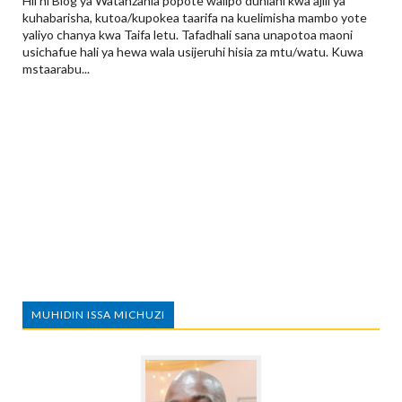
Hii ni Blog ya Watanzania popote walipo duniani kwa ajili ya
kuhabarisha, kutoa/kupokea taarifa na kuelimisha mambo yote
yaliyo chanya kwa Taifa letu. Tafadhali sana unapotoa maoni
usichafue hali ya hewa wala usijeruhi hisia za mtu/watu. Kuwa
mstaarabu...
MUHIDIN ISSA MICHUZI