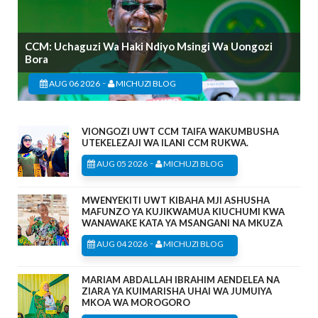
CCM: Uchaguzi Wa Haki Ndiyo Msingi Wa Uongozi
Bora
-
AUG 06 2026
MICHUZI BLOG
VIONGOZI UWT CCM TAIFA WAKUMBUSHA
UTEKELEZAJI WA ILANI CCM RUKWA.
-
AUG 05 2026
MICHUZI BLOG
MWENYEKITI UWT KIBAHA MJI ASHUSHA
MAFUNZO YA KUJIKWAMUA KIUCHUMI KWA
WANAWAKE KATA YA MSANGANI NA MKUZA
-
AUG 04 2026
MICHUZI BLOG
MARIAM ABDALLAH IBRAHIM AENDELEA NA
ZIARA YA KUIMARISHA UHAI WA JUMUIYA
MKOA WA MOROGORO