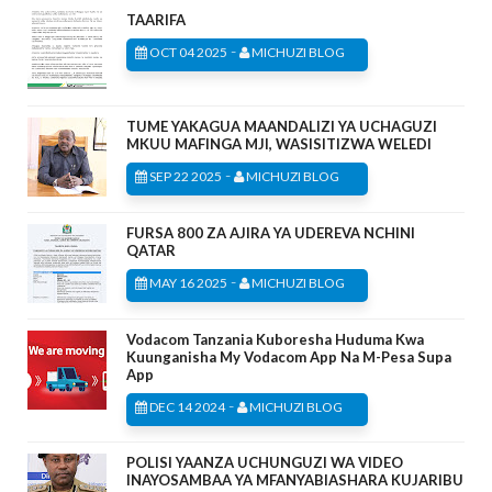
TAARIFA
-
OCT 04 2025
MICHUZI BLOG
TUME YAKAGUA MAANDALIZI YA UCHAGUZI
MKUU MAFINGA MJI, WASISITIZWA WELEDI
-
SEP 22 2025
MICHUZI BLOG
FURSA 800 ZA AJIRA YA UDEREVA NCHINI
QATAR
-
MAY 16 2025
MICHUZI BLOG
Vodacom Tanzania Kuboresha Huduma Kwa
Kuunganisha My Vodacom App Na M-Pesa Supa
App
-
DEC 14 2024
MICHUZI BLOG
POLISI YAANZA UCHUNGUZI WA VIDEO
INAYOSAMBAA YA MFANYABIASHARA KUJARIBU