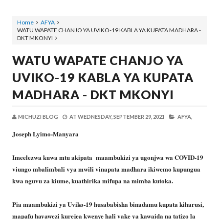
Home
AFYA
WATU WAPATE CHANJO YA UVIKO-19 KABLA YA KUPATA MADHARA -
DKT MKONYI
WATU WAPATE CHANJO YA
UVIKO-19 KABLA YA KUPATA
MADHARA - DKT MKONYI
MICHUZI BLOG
AT
WEDNESDAY, SEPTEMBER 29, 2021
AFYA,
Joseph Lyimo-Manyara
Imeelezwa kuwa mtu akipata maambukizi ya ugonjwa wa COVID-19
viungo mbalimbali vya mwili vinapata madhara ikiwemo kupungua
kwa nguvu za kiume, kuathirika mifupa na mimba kutoka.
Pia maambukizi ya Uviko-19 husababisha binadamu kupata kiharusi,
mapafu hayawezi kurejea kwenye hali yake ya kawaida na tatizo la