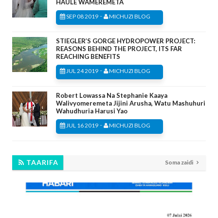
HAULE WAMEREMETA
-
SEP 08 2019
MICHUZI BLOG
STIEGLER’S GORGE HYDROPOWER PROJECT:
REASONS BEHIND THE PROJECT, ITS FAR
REACHING BENEFITS
-
JUL 24 2019
MICHUZI BLOG
Robert Lowassa Na Stephanie Kaaya
Walivyomeremeta Jijini Arusha, Watu Mashuhuri
Wahudhuria Harusi Yao
-
JUL 16 2019
MICHUZI BLOG
TAARIFA
Soma zaidi