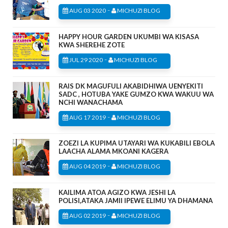
-
AUG 03 2020
MICHUZI BLOG
HAPPY HOUR GARDEN UKUMBI WA KISASA
KWA SHEREHE ZOTE
-
JUL 29 2020
MICHUZI BLOG
RAIS DK MAGUFULI AKABIDHIWA UENYEKITI
SADC , HOTUBA YAKE GUMZO KWA WAKUU WA
NCHI WANACHAMA
-
AUG 17 2019
MICHUZI BLOG
ZOEZI LA KUPIMA UTAYARI WA KUKABILI EBOLA
LAACHA ALAMA MKOANI KAGERA
-
AUG 04 2019
MICHUZI BLOG
KAILIMA ATOA AGIZO KWA JESHI LA
POLISI,ATAKA JAMII IPEWE ELIMU YA DHAMANA
-
AUG 02 2019
MICHUZI BLOG