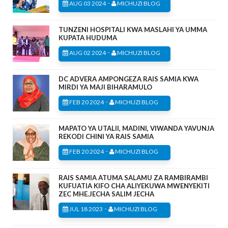
-
AUG 03 2024
MICHUZI BLOG
TUNZENI HOSPITALI KWA MASLAHI YA UMMA
KUPATA HUDUMA
-
AUG 02 2024
MICHUZI BLOG
DC ADVERA AMPONGEZA RAIS SAMIA KWA
MIRDI YA MAJI BIHARAMULO
-
FEB 20 2024
MICHUZI BLOG
MAPATO YA UTALII, MADINI, VIWANDA YAVUNJA
REKODI CHINI YA RAIS SAMIA
-
FEB 20 2024
MICHUZI BLOG
RAIS SAMIA ATUMA SALAMU ZA RAMBIRAMBI
KUFUATIA KIFO CHA ALIYEKUWA MWENYEKITI
ZEC MHE.JECHA SALIM JECHA
-
JUL 18 2023
MICHUZI BLOG