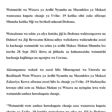
Watumishi wa Wizara ya Ardhi Nyumba na Maendeleo ya Makazi
wameanza kupata chanjo ya Uviko- 19 katika ofisi zake zilizopo
Mtumba katika Mji wa Serikali mkoani Dodoma.
Wataalamu wa sekta ya afya kutoka jiji la Dodoma wakioongozwa na
Daktari wa Jiji Revocatus Kitena ndiyo waliokuwa wakiendesha zoezi
la kuchanja watumishi wa sekta ya ardhi Makao Makuu Mtumba leo
tarehe 28 Sept 2021 ikiwa ni jitihada za kuhamasisha watumishi
kuchanja kujikinga na ugonjwa wa Corona.
Akizungumza wakati wa zoezi hilo Mkurugenzi wa Utawala na
Rasilimali Watu Wizara ya Ardhi Nyumba na Maendeleo ya Makazi
Zakariya Kerra alisema zoezi hilo la chanjo ya Uviko -19 litafanyika
kwenye ofisi zote za Makao Makuu ya Wizara na nyingine kwa wale
watumishi ambao hawakupata chanjo.
‘’Watumishi wote ambao hawakupata chanjo sasa wanaweza kupata
chanjo ya Uviko- 19 kupitia wataalamu wa afya wa Jiji la Dodoma