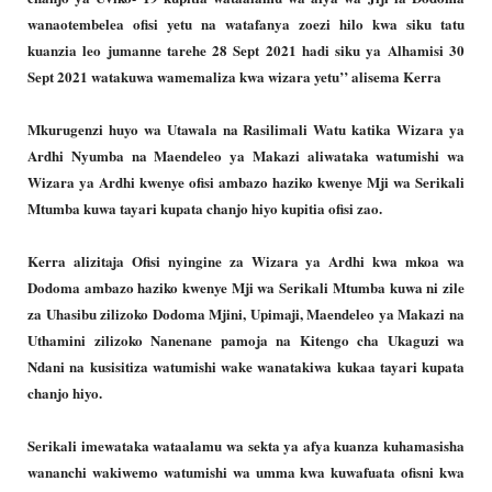
wanaotembelea ofisi yetu na watafanya zoezi hilo kwa siku tatu
kuanzia leo jumanne tarehe 28 Sept 2021 hadi siku ya Alhamisi 30
Sept 2021 watakuwa wamemaliza kwa wizara yetu’’ alisema Kerra
Mkurugenzi huyo wa Utawala na Rasilimali Watu katika Wizara ya
Ardhi Nyumba na Maendeleo ya Makazi aliwataka watumishi wa
Wizara ya Ardhi kwenye ofisi ambazo haziko kwenye Mji wa Serikali
Mtumba kuwa tayari kupata chanjo hiyo kupitia ofisi zao.
Kerra alizitaja Ofisi nyingine za Wizara ya Ardhi kwa mkoa wa
Dodoma ambazo haziko kwenye Mji wa Serikali Mtumba kuwa ni zile
za Uhasibu zilizoko Dodoma Mjini, Upimaji, Maendeleo ya Makazi na
Uthamini zilizoko Nanenane pamoja na Kitengo cha Ukaguzi wa
Ndani na kusisitiza watumishi wake wanatakiwa kukaa tayari kupata
chanjo hiyo.
Serikali imewataka wataalamu wa sekta ya afya kuanza kuhamasisha
wananchi wakiwemo watumishi wa umma kwa kuwafuata ofisni kwa