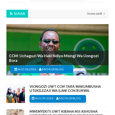
SIASA
Soma zaidi
CCM: Uchaguzi Wa Haki Ndiyo Msingi Wa Uongozi
Bora
-
AUG 06 2026
MICHUZI BLOG
VIONGOZI UWT CCM TAIFA WAKUMBUSHA
UTEKELEZAJI WA ILANI CCM RUKWA.
-
AUG 05 2026
MICHUZI BLOG
MWENYEKITI UWT KIBAHA MJI ASHUSHA