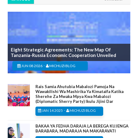
Eight Strategic Agreements: The New Map Of
Tanzania-Russia Economic Cooperation Unveiled
-
JUN 08 2026
MICHUZI BLOG
Rais Samia Ahutubia Mabalozi Pamoja Na
Wawakilishi Wa Mashirika Ya Kimataifa Katika
Sherehe Za Mwaka Mpya Kwa Mabalozi
(Diplomatic Sherry Party) Ikulu Jijini Dar
-
JAN 14 2025
MICHUZI BLOG
BAKAA YA FEDHA DARAJA LA BEREGA KUJENGA
BARABARA, MADARAJA NA MAKARAVATI