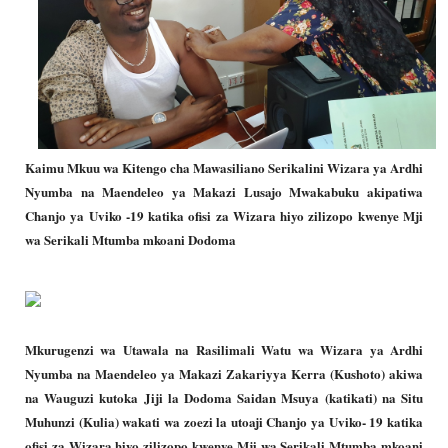
Kaimu Mkuu wa Kitengo cha Mawasiliano Serikalini Wizara ya Ardhi
Nyumba na Maendeleo ya Makazi Lusajo Mwakabuku akipatiwa
Chanjo ya Uviko -19 katika ofisi za Wizara hiyo zilizopo kwenye Mji
wa Serikali Mtumba mkoani Dodoma
Mkurugenzi wa Utawala na Rasilimali Watu wa Wizara ya Ardhi
Nyumba na Maendeleo ya Makazi Zakariyya Kerra (Kushoto) akiwa
na Wauguzi kutoka Jiji la Dodoma Saidan Msuya (katikati) na Situ
Muhunzi (Kulia) wakati wa zoezi la utoaji Chanjo ya Uviko- 19 katika
ofisi za Wizara hiyo zilizopo kwenye Mji wa Serikali Mtumba mkoani