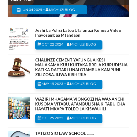
-
JUN 04 2025
MICHUZI BLOG
Jeshi La Polisi Latoa Ufafanuzi Kuhusu Video
Inayosambaa Mtandaoni
-
OCT 22 2024
MICHUZI BLOG
CHALINZE CEMENT YAFUNGUA KESI
MAHAKAMA KUU KUITAKA BRELA KUIRUDISHA
KATIKA DAFTARI LINALOTAMBUA KAMPUNI
ZILIZOSAJILIWA KISHERIA
-
MAY 15 2023
MICHUZI BLOG
WAZIRI MHAGAMA VIONGOZI NA WANANCHI
KUSOMA VITABU, ATAMBULISHA KITABU CHA
HAYATI MKAPA TOLEO LA KISWAHILI
-
OCT 29 2022
MICHUZI BLOG
TATIZO SIO LAW SCHOOL ........