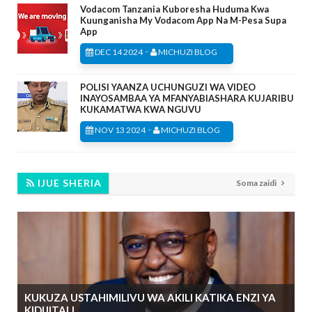
Vodacom Tanzania Kuboresha Huduma Kwa
Kuunganisha My Vodacom App Na M-Pesa Supa
App
-
DEC 14 2024
MICHUZI BLOG
POLISI YAANZA UCHUNGUZI WA VIDEO
INAYOSAMBAA YA MFANYABIASHARA KUJARIBU
KUKAMATWA KWA NGUVU
-
NOV 13 2024
MICHUZI BLOG
IJUE SHERIA
Soma zaidi
KUKUZA USTAHIMILIVU WA AKILI KATIKA ENZI YA
KIDIJITALI