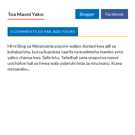
Toa Maoni Yako:
Blogger
Facebook
0 COMMENTS SO FAR,ADD YOURS
Hii ni Blog ya Watanzania popote walipo duniani kwa ajili ya
kuhabarisha, kutoa/kupokea taarifa na kuelimisha mambo yote
yaliyo chanya kwa Taifa letu. Tafadhali sana unapotoa maoni
usichafue hali ya hewa wala usijeruhi hisia za mtu/watu. Kuwa
mstaarabu...