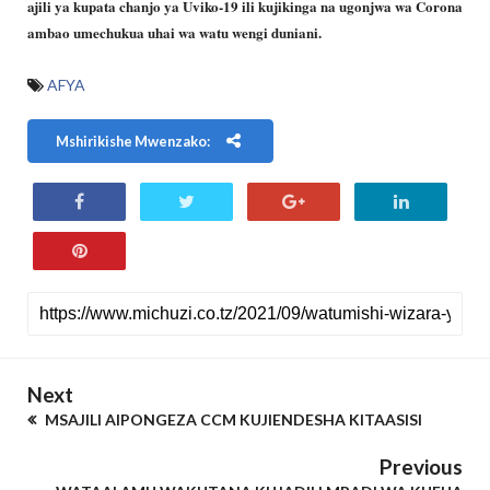
ajili ya kupata chanjo ya Uviko-19 ili kujikinga na ugonjwa wa Corona
ambao umechukua uhai wa watu wengi duniani.
AFYA
Mshirikishe Mwenzako:
Next
MSAJILI AIPONGEZA CCM KUJIENDESHA KITAASISI
Previous