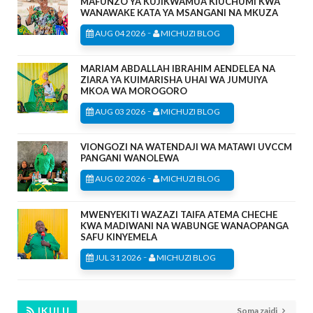
MAFUNZO YA KUJIKWAMUA KIUCHUMI KWA
WANAWAKE KATA YA MSANGANI NA MKUZA
-
AUG 04 2026
MICHUZI BLOG
MARIAM ABDALLAH IBRAHIM AENDELEA NA
ZIARA YA KUIMARISHA UHAI WA JUMUIYA
MKOA WA MOROGORO
-
AUG 03 2026
MICHUZI BLOG
VIONGOZI NA WATENDAJI WA MATAWI UVCCM
PANGANI WANOLEWA
-
AUG 02 2026
MICHUZI BLOG
MWENYEKITI WAZAZI TAIFA ATEMA CHECHE
KWA MADIWANI NA WABUNGE WANAOPANGA
SAFU KINYEMELA
-
JUL 31 2026
MICHUZI BLOG
IKULU
Soma zaidi