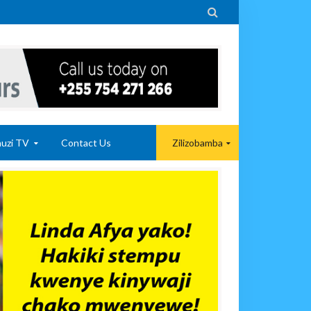

uzi TV
Contact Us
Zilizobamba