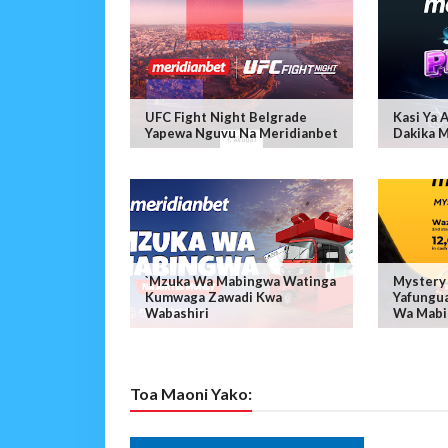
UFC Fight Night Belgrade
Kasi Ya 
Yapewa Nguvu Na Meridianbet
Dakika 
`Mzuka Wa Mabingwa Watinga
Mystery 
Kumwaga Zawadi Kwa
Yafungua
Wabashiri
Wa Mabil
Toa Maoni Yako: