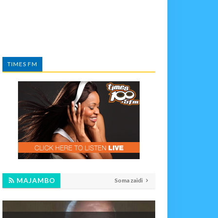
TIMES FM
MAJAMBO
Soma zaidi