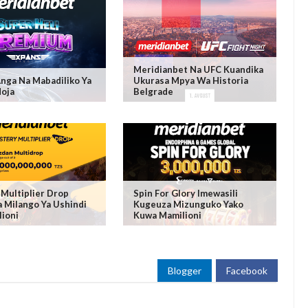
Meridianbet Na UFC Kuandika
Anga Na Mabadiliko Ya
Ukurasa Mpya Wa Historia
Moja
Belgrade
Multiplier Drop
Spin For Glory Imewasili
 Milango Ya Ushindi
Kugeuza Mizunguko Yako
ioni
Kuwa Mamilioni
Blogger
Facebook