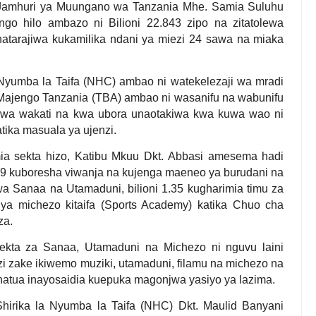
 Jamhuri ya Muungano wa Tanzania Mhe. Samia Suluhu
go hilo ambazo ni Bilioni 22.843 zipo na zitatolewa
inatarajiwa kukamilika ndani ya miezi 24 sawa na miaka
Nyumba la Taifa (NHC) ambao ni watekelezaji wa mradi
Majengo Tanzania (TBA) ambao ni wasanifu na wabunifu
kwa wakati na kwa ubora unaotakiwa kwa kuwa wao ni
ka masuala ya ujenzi.
amia sekta hizo, Katibu Mkuu Dkt. Abbasi amesema hadi
ni 9 kuboresha viwanja na kujenga maeneo ya burudani na
wa Sanaa na Utamaduni, bilioni 1.35 kugharimia timu za
 ya michezo kitaifa (Sports Academy) katika Chuo cha
za.
 sekta za Sanaa, Utamaduni na Michezo ni nguvu laini
zi zake ikiwemo muziki, utamaduni, filamu na michezo na
hatua inayosaidia kuepuka magonjwa yasiyo ya lazima.
rika la Nyumba la Taifa (NHC) Dkt. Maulid Banyani