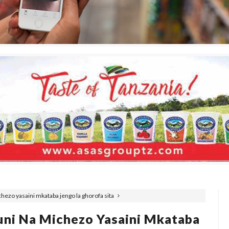
hezo yasaini mkataba jengo la ghorofa sita
uni Na Michezo Yasaini Mkataba