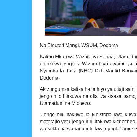
Na Eleuteri Mangi, WSUM, Dodoma
Katibu Mkuu wa Wizara ya Sanaa, Utamadun
ujenzi wa jengo la Wizara hiyo awamu ya pi
Nyumba la Taifa (NHC) Dkt. Maulid Banyani
Dodoma.
Akizungumza katika hafla hiyo ya utiaji sai
jengo hilo litakuwa na ofisi za kisasa pamo
Utamaduni na Michezo.
“Jengo hili litakuwa la kihistoria kwa kuwa
matarajio yetu jengo hili litakuwa kichoche
wa sekta na wanananchi kwa ujumla” amese