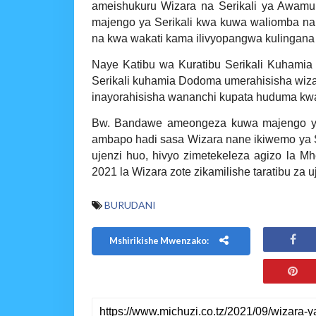
ameishukuru Wizara na Serikali ya Awamu
majengo ya Serikali kwa kuwa waliomba na
na kwa wakati kama ilivyopangwa kulingana 
Naye Katibu wa Kuratibu Serikali Kuha
Serikali kuhamia Dodoma umerahisisha wiza
inayorahisisha wananchi kupata huduma kwa
Bw. Bandawe ameongeza kuwa majengo ya 
ambapo hadi sasa Wizara nane ikiwemo ya S
ujenzi huo, hivyo zimetekeleza agizo la M
2021 la Wizara zote zikamilishe taratibu za 
BURUDANI
Mshirikishe Mwenzako: