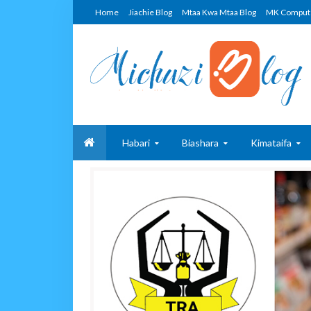
Home
Jiachie Blog
Mtaa Kwa Mtaa Blog
MK Comput
Habari
Biashara
Kimataifa