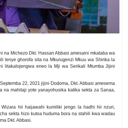
i na Michezo Dkt. Hassan Abbasi amesaini mkataba wa
li lenye ghorofa sita na Mkurugenzi Mkuu wa Shirika la
 litakalojengwa eneo la Mji wa Serikali Mtumba Jijini
ni Septemba 22, 2021 jijini Dodoma, Dkt. Abbasi amesema
ja na mahitaji yote yanayohusika katika sekta za Sanaa,
 Wizara hii haijawahi kumiliki jengo la hadhi hii nzuri,
o cha sekta hizo kutoa huduma bora na stahili kwa wadau
ma Dkt. Abbasi.