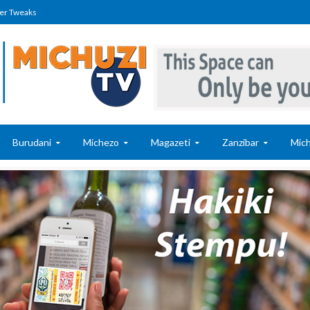
er Tweaks
Burudani
Michezo
Magazeti
Zanzibar
Mich