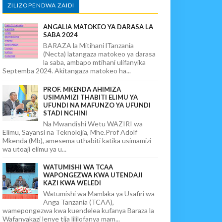
ZILIZOPENDWA ZAIDI
ANGALIA MATOKEO YA DARASA LA
SABA 2024
BARAZA la Mitihani lTanzania
(Necta) latangaza matokeo ya darasa
la saba, ambapo mtihani ulifanyika
Septemba 2024. Akitangaza matokeo ha...
PROF. MKENDA AHIMIZA
USIMAMIZI THABITI ELIMU YA
UFUNDI NA MAFUNZO YA UFUNDI
STADI NCHINI
Na Mwandishi Wetu WAZIRI wa
Elimu, Sayansi na Teknolojia, Mhe.Prof Adolf
Mkenda (Mb), amesema uthabiti katika usimamizi
wa utoaji elimu ya u...
WATUMISHI WA TCAA
WAPONGEZWA KWA UTENDAJI
KAZI KWA WELEDI
Watumishi wa Mamlaka ya Usafiri wa
Anga Tanzania (TCAA),
wamepongezwa kwa kuendelea kufanya Baraza la
Wafanyakazi lenye tija lililofanya mam...