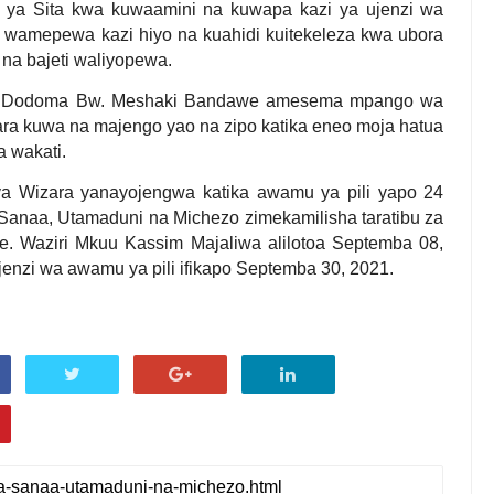
 ya Sita kwa kuwaamini na kuwapa kazi ya ujenzi wa
 wamepewa kazi hiyo na kuahidi kuitekeleza kwa ubora
na bajeti waliyopewa.
mia Dodoma Bw. Meshaki Bandawe amesema mpango wa
ra kuwa na majengo yao na zipo katika eneo moja hatua
 wakati.
Wizara yanayojengwa katika awamu ya pili yapo 24
anaa, Utamaduni na Michezo zimekamilisha taratibu za
he. Waziri Mkuu Kassim Majaliwa alilotoa Septemba 08,
ujenzi wa awamu ya pili ifikapo Septemba 30, 2021.