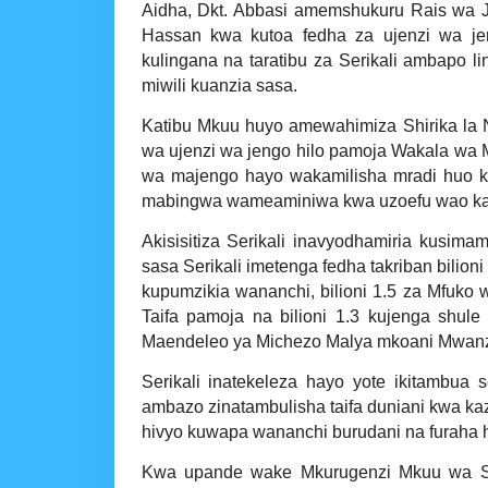
Aidha, Dkt. Abbasi amemshukuru Rais wa
Hassan kwa kutoa fedha za ujenzi wa jen
kulingana na taratibu za Serikali ambapo l
miwili kuanzia sasa.
Katibu Mkuu huyo amewahimiza Shirika la 
wa ujenzi wa jengo hilo pamoja Wakala wa 
wa majengo hayo wakamilisha mradi huo 
mabingwa wameaminiwa kwa uzoefu wao kati
Akisisitiza Serikali inavyodhamiria kusim
sasa Serikali imetenga fedha takriban bilio
kupumzikia wananchi, bilioni 1.5 za Mfuko 
Taifa pamoja na bilioni 1.3 kujenga shule
Maendeleo ya Michezo Malya mkoani Mwan
Serikali inatekeleza hayo yote ikitambua
ambazo zinatambulisha taifa duniani kwa ka
hivyo kuwapa wananchi burudani na furaha 
Kwa upande wake Mkurugenzi Mkuu wa Shi