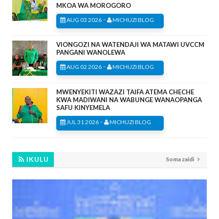
MKOA WA MOROGORO
-
AUG 03 2026
MICHUZI BLOG
VIONGOZI NA WATENDAJI WA MATAWI UVCCM
PANGANI WANOLEWA
-
AUG 02 2026
MICHUZI BLOG
MWENYEKITI WAZAZI TAIFA ATEMA CHECHE
KWA MADIWANI NA WABUNGE WANAOPANGA
SAFU KINYEMELA
-
JUL 31 2026
MICHUZI BLOG
IKULU
Soma zaidi