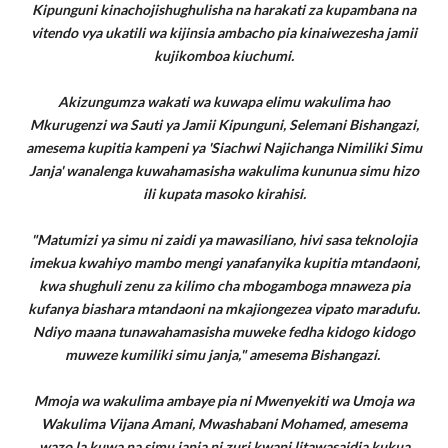
Kipunguni kinachojishughulisha na harakati za kupambana na
vitendo vya ukatili wa kijinsia ambacho pia kinaiwezesha jamii
kujikomboa kiuchumi.
Akizungumza wakati wa kuwapa elimu wakulima hao
Mkurugenzi wa Sauti ya Jamii Kipunguni, Selemani Bishangazi,
amesema kupitia kampeni ya 'Siachwi Najichanga Nimiliki Simu
Janja' wanalenga kuwahamasisha wakulima kununua simu hizo
ili kupata masoko kirahisi.
"Matumizi ya simu ni zaidi ya mawasiliano, hivi sasa teknolojia
imekua kwahiyo mambo mengi yanafanyika kupitia mtandaoni,
kwa shughuli zenu za kilimo cha mbogamboga mnaweza pia
kufanya biashara mtandaoni na mkajiongezea vipato maradufu.
Ndiyo maana tunawahamasisha muweke fedha kidogo kidogo
muweze kumiliki simu janja," amesema Bishangazi.
Mmoja wa wakulima ambaye pia ni Mwenyekiti wa Umoja wa
Wakulima Vijana Amani, Mwashabani Mohamed, amesema
wazo la kuwa na simu janja ni zuri kwani litawasaidia kukua