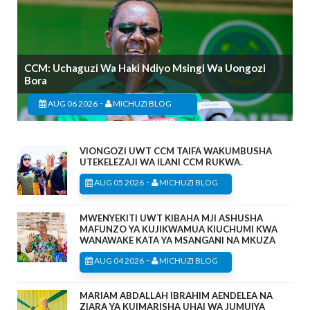
CCM: Uchaguzi Wa Haki Ndiyo Msingi Wa Uongozi
Bora
-
AUG 06 2026
MICHUZI BLOG
VIONGOZI UWT CCM TAIFA WAKUMBUSHA
UTEKELEZAJI WA ILANI CCM RUKWA.
-
AUG 05 2026
MICHUZI BLOG
MWENYEKITI UWT KIBAHA MJI ASHUSHA
MAFUNZO YA KUJIKWAMUA KIUCHUMI KWA
WANAWAKE KATA YA MSANGANI NA MKUZA
-
AUG 04 2026
MICHUZI BLOG
MARIAM ABDALLAH IBRAHIM AENDELEA NA
ZIARA YA KUIMARISHA UHAI WA JUMUIYA