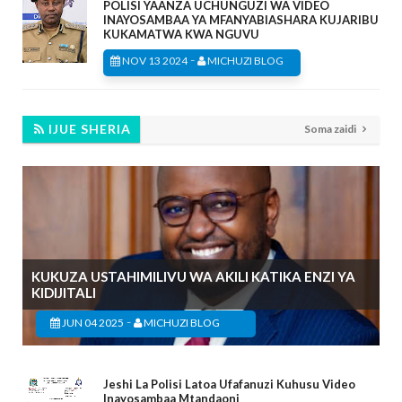
POLISI YAANZA UCHUNGUZI WA VIDEO
INAYOSAMBAA YA MFANYABIASHARA KUJARIBU
KUKAMATWA KWA NGUVU
-
NOV 13 2024
MICHUZI BLOG
IJUE SHERIA
Soma zaidi
KUKUZA USTAHIMILIVU WA AKILI KATIKA ENZI YA
KIDIJITALI
-
JUN 04 2025
MICHUZI BLOG
Jeshi La Polisi Latoa Ufafanuzi Kuhusu Video
Inayosambaa Mtandaoni