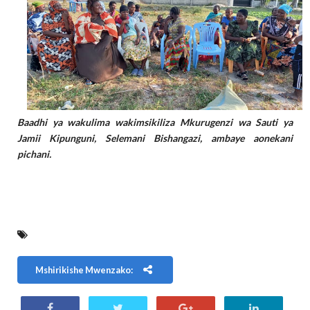
Baadhi ya wakulima wakimsikiliza Mkurugenzi wa Sauti ya
Jamii Kipunguni, Selemani Bishangazi, ambaye aonekani
pichani.
Mshirikishe Mwenzako: