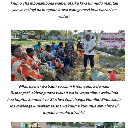
kilimo cha mbogamboga wamenufaika kwa kumudu mahitaji
yao ya msingi na kuepuka kuwa wategemezi kwa wazazi na
walezi.
Mkurugenzi wa Sauti ya Jamii Kipunguni, Selemani
Bishangazi,
akizungumza wakati wa kuwapa elimu wakulima
hao kupitia kampeni ya 'Siachwi Najichanga Nimiliki Simu Janja'
inayowlenga kuwahamasisha wakulima kununua simu hizo ili
kupata masoko kirahisi.