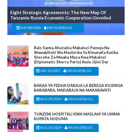
Eight Strategic Agreements: The New Map Of
Tanzania-Russia Economic Cooperation Unveiled
-
JUN 08 2026
MICHUZI BLOG
Rais Samia Ahutubia Mabalozi Pamoja Na
Wawakilishi Wa Mashirika Ya Kimataifa Katika
Sherehe Za Mwaka Mpya Kwa Mabalozi
(Diplomatic Sherry Party) Ikulu Jijini Dar
-
JAN 14 2025
MICHUZI BLOG
BAKAA YA FEDHA DARAJA LA BEREGA KUJENGA
BARABARA, MADARAJA NA MAKARAVATI
-
AUG 03 2024
MICHUZI BLOG
TUNZENI HOSPITALI KWA MASLAHI YA UMMA
KUPATA HUDUMA
-
AUG 02 2024
MICHUZI BLOG