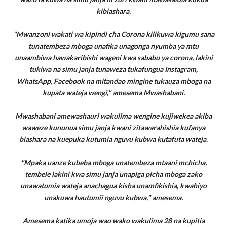
kibiashara.
"Mwanzoni wakati wa kipindi cha Corona kilikuwa kigumu sana
tunatembeza mboga unafika unagonga nyumba ya mtu
unaambiwa hawakaribishi wageni kwa sababu ya corona, lakini
tukiwa na simu janja tunaweza tukafungua Instagram,
WhatsApp, Facebook na mitandao mingine tukauza mboga na
kupata wateja wengi," amesema Mwashabani.
Mwashabani amewashauri wakulima wengine kujiwekea akiba
waweze kununua simu janja kwani zitawarahishia kufanya
biashara na kuepuka kutumia nguvu kubwa kutafuta wateja.
"Mpaka uanze kubeba mboga unatembeza mtaani mchicha,
tembele lakini kwa simu janja unapiga picha mboga zako
unawatumia wateja anachagua kisha unamfikishia, kwahiyo
unakuwa hautumii nguvu kubwa," amesema.
Amesema katika umoja wao wako wakulima 28 na kupitia