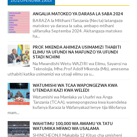
ZILIZOPENDWA ZAIDI
ANGALIA MATOKEO YA DARASA LA SABA 2024
BARAZA la Mitihani lTanzania (Necta) latangaza
matokeo ya darasa la saba, ambapo mtihani
ulifanyika Septemba 2024. Akitangaza matokeo
ha...
PROF. MKENDA AHIMIZA USIMAMIZI THABITI
ELIMU YA UFUNDI NA MAFUNZO YA UFUNDI
STADI NCHINI
Na Mwandishi Wetu WAZIRI wa Elimu, Sayansi na
Teknolojia, Mhe.Prof Adolf Mkenda (Mb), amesema
uthabiti katika usimamizi wa utoaji elimu ya u...
WATUMISHI WA TCAA WAPONGEZWA KWA
UTENDAJI KAZI KWA WELEDI
Watumishi wa Mamlaka ya Usafiri wa Anga
Tanzania (TCAA), wamepongezwa kwa kuendelea
kufanya Baraza la Wafanyakazi lenye tija lililofanya
mam...
WAHITIMU 100,000 WA AWAMU YA TATU
WATUMIKA MFANO WA USALAMA
SHINCHEONJI Makabila 12 Kituo cha umisheni