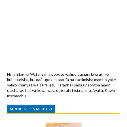
Hii ni Blog ya Watanzania popote walipo duniani kwa ajili ya
kuhabarisha, kutoa/kupokea taarifa na kuelimisha mambo yote
yaliyo chanya kwa Taifa letu. Tafadhali sana unapotoa maoni
usichafue hali ya hewa wala usijeruhi hisia za mtu/watu. Kuwa
mstaarabu...
MUHIDIN ISSA MICHUZI