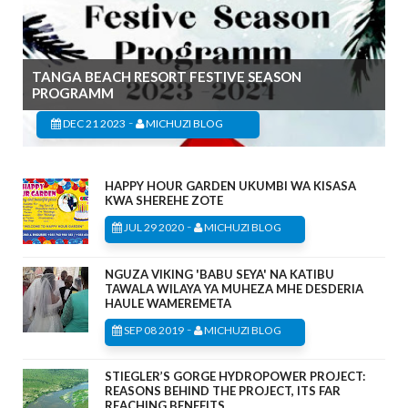
TANGA BEACH RESORT FESTIVE SEASON
PROGRAMM
-
DEC 21 2023
MICHUZI BLOG
HAPPY HOUR GARDEN UKUMBI WA KISASA
KWA SHEREHE ZOTE
-
JUL 29 2020
MICHUZI BLOG
NGUZA VIKING 'BABU SEYA' NA KATIBU
TAWALA WILAYA YA MUHEZA MHE DESDERIA
HAULE WAMEREMETA
-
SEP 08 2019
MICHUZI BLOG
STIEGLER’S GORGE HYDROPOWER PROJECT:
REASONS BEHIND THE PROJECT, ITS FAR
REACHING BENEFITS