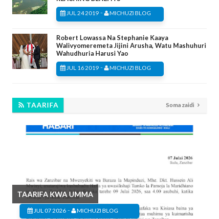
-
JUL 24 2019
MICHUZI BLOG
Robert Lowassa Na Stephanie Kaaya
Walivyomeremeta Jijini Arusha, Watu Mashuhuri
Wahudhuria Harusi Yao
-
JUL 16 2019
MICHUZI BLOG
TAARIFA
Soma zaidi
TAARIFA KWA UMMA
-
JUL 07 2026
MICHUZI BLOG