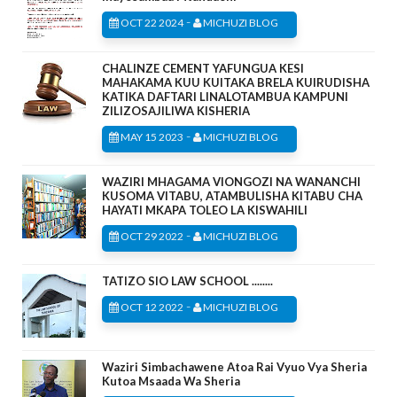
-
OCT 22 2024
MICHUZI BLOG
CHALINZE CEMENT YAFUNGUA KESI
MAHAKAMA KUU KUITAKA BRELA KUIRUDISHA
KATIKA DAFTARI LINALOTAMBUA KAMPUNI
ZILIZOSAJILIWA KISHERIA
-
MAY 15 2023
MICHUZI BLOG
WAZIRI MHAGAMA VIONGOZI NA WANANCHI
KUSOMA VITABU, ATAMBULISHA KITABU CHA
HAYATI MKAPA TOLEO LA KISWAHILI
-
OCT 29 2022
MICHUZI BLOG
TATIZO SIO LAW SCHOOL ........
-
OCT 12 2022
MICHUZI BLOG
Waziri Simbachawene Atoa Rai Vyuo Vya Sheria
Kutoa Msaada Wa Sheria