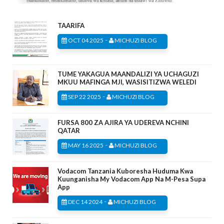
TAARIFA
-
OCT 04 2025
MICHUZI BLOG
TUME YAKAGUA MAANDALIZI YA UCHAGUZI
MKUU MAFINGA MJI, WASISITIZWA WELEDI
-
SEP 22 2025
MICHUZI BLOG
FURSA 800 ZA AJIRA YA UDEREVA NCHINI
QATAR
-
MAY 16 2025
MICHUZI BLOG
Vodacom Tanzania Kuboresha Huduma Kwa
Kuunganisha My Vodacom App Na M-Pesa Supa
App
-
DEC 14 2024
MICHUZI BLOG