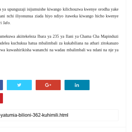
 ya upunguzaji isijumuishe kiwango kilichouzwa kwenye orodha yake
wani nchi iliyonunua ziada hiyo ndiyo itaweka kiwango hicho kwenye
i Jafo.
amekuwa akiitekeleza Ibara ya 235 ya Ilani ya Chama Cha Mapinduzi
elea kuchukua hatua mbalimbali za kukabiliana na athari zitokanazo
 kwa kuwashirikisha wananchi na wadau mbalimbali wa ndani na nje ya