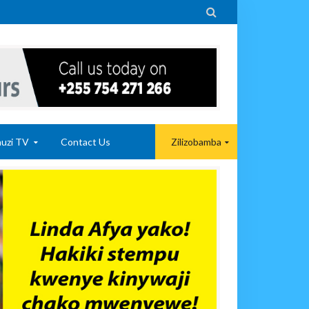

uzi TV
Contact Us
Zilizobamba