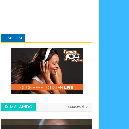
TIMES FM
MAJAMBO
Soma zaidi