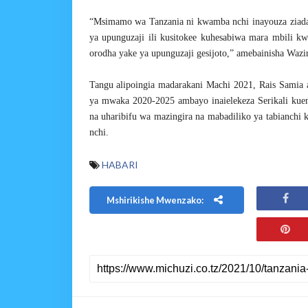
“Msimamo wa Tanzania ni kwamba nchi inayouza ziada
ya upunguzaji ili kusitokee kuhesabiwa mara mbili k
orodha yake ya upunguzaji gesijoto,” amebainisha Wazir
Tangu alipoingia madarakani Machi 2021, Rais Samia 
ya mwaka 2020-2025 ambayo inaielekeza Serikali kuend
na uharibifu wa mazingira na mabadiliko ya tabianchi
nchi.
HABARI
Mshirikishe Mwenzako: