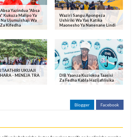
 Absa Yazindua “Absa
a” Kukuza Malipo Ya
Waziri Sangu Apongeza
li Na Ujumuishaji Wa
Ushiriki Wa Yas Katika
Za Kifedha
Maonesho Ya Nanenane Lindi
ITAATHIRI UKUAJI
HARA - MENEJA TRA
DIB Yaanza Kuziokoa Taasisi
Za Fedha Kabla Hazijafilisika
Blogger
Facebook