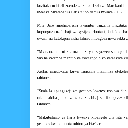
kuzitaka nchi zilizoendelea kutoa Dola za Marekani b
kwenye Mkataba wa Paris uliopitishwa mwaka 2015.
Mhe. Jafo amehabarisha kwamba Tanzania inazitaka n
kupunguza uzalishaji wa gesijoto duniani, kuhakikish
uwazi, na kutokijumuisha kilimo miongoni mwa sekta z
“Mkutano huu ufikie maamuzi yatakayowezesha upatika
yao na kwamba mapitio ya michango hiyo yafanyike kil
Aidha, amedokeza kuwa Tanzania inahimiza utekele
tabianchi.
“Suala la upunguzaji wa gesijoto kwenye uso wa dunia 
mbili, aidha juhudi za ziada zinahitajika ili ongezeko 
tabianchi.
“Makubaliano ya Paris kwenye kipengele cha sita ya
gesijoto kwa kutumia mbinu ya biashara.