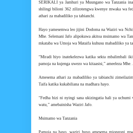
SERIKALI ya Jamhuri ya Muungano wa Tanzania inay
shilingi bilioni 362 zilizotengwa kwenye mwaka wa fe
athari za mabadiliko ya tabianchi.
Hayo yamesemwa leo jijini Dodoma na Waziri wa Nchi
Mhe. Selemani Jafo alipokuwa akitoa msimamo wa Ta
mkataba wa Umoja wa Mataifa kuhusu mabadiliko ya ta
“Miradi hiyo inatekelezwa katika sekta mbalimbali 
pamoja na kujenga uwezo wa kitaasisi,” ameeleza Mhe. 
Amesema athari za mabadiliko ya tabianchi zimeilazim
Taifa katika kukabiliana na madhara hayo.
“Fedha hizi ni nyingi sana ukizingatia hali ya uchumi
watu,” amebainisha Waziri Jafo.
Msimamo wa Tanzania
Pamoja na hayo, waziri huyo amesema miongoni mwa