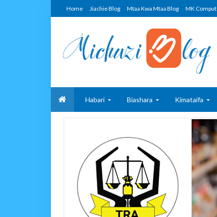
Home
Jiachie Blog
Mtaa Kwa Mtaa Blog
MK Comput
Habari
Biashara
Kimataifa