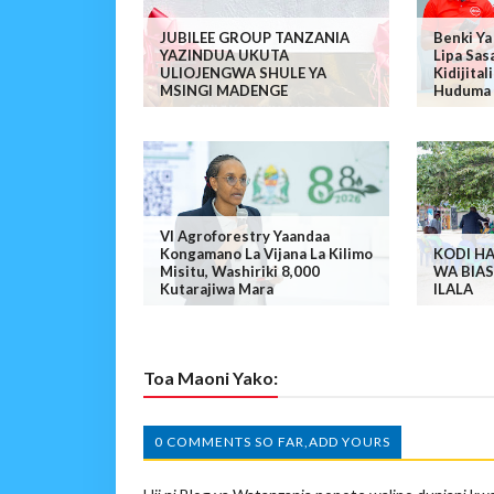
JUBILEE GROUP TANZANIA
Benki Ya
YAZINDUA UKUTA
Lipa Sas
ULIOJENGWA SHULE YA
Kidijita
MSINGI MADENGE
Huduma 
VI Agroforestry Yaandaa
Kongamano La Vijana La Kilimo
KODI HA
Misitu, Washiriki 8,000
WA BIAS
Kutarajiwa Mara
ILALA
Toa Maoni Yako:
0 COMMENTS SO FAR,ADD YOURS