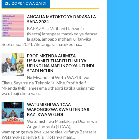
ZILIZOPENDWA ZAIDI
ANGALIA MATOKEO YA DARASA LA
SABA 2024
BARAZA la Mitihani lTanzania
(Necta) latangaza matokeo ya darasa
la saba, ambapo mtihani ulifanyika
Septemba 2024. Akitangaza matokeo ha...
PROF. MKENDA AHIMIZA
USIMAMIZI THABITI ELIMU YA
UFUNDI NA MAFUNZO YA UFUNDI
STADI NCHINI
Na Mwandishi Wetu WAZIRI wa
Elimu, Sayansi na Teknolojia, Mhe.Prof Adolf
Mkenda (Mb), amesema uthabiti katika usimamizi
wa utoaji elimu ya u...
WATUMISHI WA TCAA
WAPONGEZWA KWA UTENDAJI
KAZI KWA WELEDI
Watumishi wa Mamlaka ya Usafiri wa
Anga Tanzania (TCAA),
wamepongezwa kwa kuendelea kufanya Baraza la
Wafanyakazi lenye tija lililofanya mam...