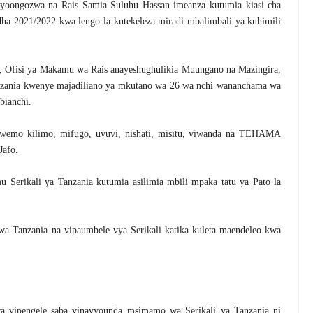
oongozwa na Rais Samia Suluhu Hassan imeanza kutumia kiasi cha
dha 2021/2022 kwa lengo la kutekeleza miradi mbalimbali ya kuhimili
, Ofisi ya Makamu wa Rais anayeshughulikia Muungano na Mazingira,
nzania kwenye majadiliano ya mkutano wa 26 wa nchi wananchama wa
bianchi.
ikiwemo kilimo, mifugo, uvuvi, nishati, misitu, viwanda na TEHAMA
Jafo.
u Serikali ya Tanzania kutumia asilimia mbili mpaka tatu ya Pato la
 wa Tanzania na vipaumbele vya Serikali katika kuleta maendeleo kwa
 vipengele saba vinavyounda msimamo wa Serikali ya Tanzania ni