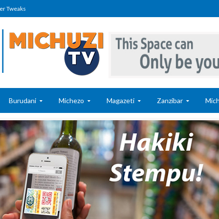
er Tweaks
Burudani
Michezo
Magazeti
Zanzibar
Mich