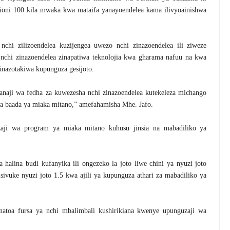
ilioni 100 kila mwaka kwa mataifa yanayoendelea kama ilivyoainishwa
chi zilizoendelea kuzijengea uwezo nchi zinazoendelea ili ziweze
a nchi zinazoendelea zinapatiwa teknolojia kwa gharama nafuu na kwa
inazotakiwa kupunguza gesijoto.
naji wa fedha za kuwezesha nchi zinazoendelea kutekeleza michango
a baada ya miaka mitano,” amefahamisha Mhe. Jafo.
zaji wa program ya miaka mitano kuhusu jinsia na mabadiliko ya
halina budi kufanyika ili ongezeko la joto liwe chini ya nyuzi joto
lisivuke nyuzi joto 1.5 kwa ajili ya kupunguza athari za mabadiliko ya
natoa fursa ya nchi mbalimbali kushirikiana kwenye upunguzaji wa