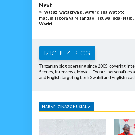
Next
Wazazi watakiwa kuwafundisha Watoto
matumizi bora ya Mitandao ili kuwalinda- Naibu
Waziri
MICHUZI BLOG
Tanzanian blog operating since 2005, covering Inter
Scenes, Interviews, Movies, Events, personalities 
and English targeting both Swahili and English read
HABARI ZINAZOHUSIANA