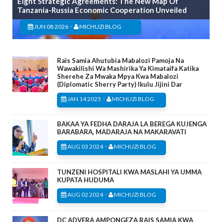
Eight Strategic Agreements: The New Map Of
Tanzania-Russia Economic Cooperation Unveiled
-
JUN 08 2026
MICHUZI BLOG
Rais Samia Ahutubia Mabalozi Pamoja Na
Wawakilishi Wa Mashirika Ya Kimataifa Katika
Sherehe Za Mwaka Mpya Kwa Mabalozi
(Diplomatic Sherry Party) Ikulu Jijini Dar
-
JAN 14 2025
MICHUZI BLOG
BAKAA YA FEDHA DARAJA LA BEREGA KUJENGA
BARABARA, MADARAJA NA MAKARAVATI
-
AUG 03 2024
MICHUZI BLOG
TUNZENI HOSPITALI KWA MASLAHI YA UMMA
KUPATA HUDUMA
-
AUG 02 2024
MICHUZI BLOG
DC ADVERA AMPONGEZA RAIS SAMIA KWA