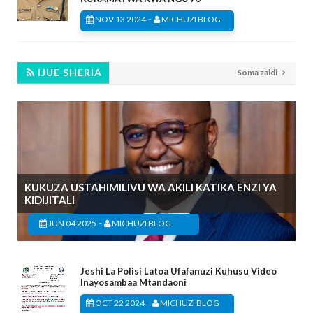
-
NOV 13 2024
MICHUZI BLOG
IJUE SHERIA
Soma zaidi
KUKUZA USTAHIMILIVU WA AKILI KATIKA ENZI YA
KIDIJITALI
-
JUN 04 2025
MICHUZI BLOG
Jeshi La Polisi Latoa Ufafanuzi Kuhusu Video
Inayosambaa Mtandaoni
-
OCT 22 2024
MICHUZI BLOG