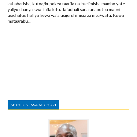
kuhabarisha, kutoa/kupokea taarifa na kuelimisha mambo yote
yaliyo chanya kwa Taifa letu. Tafadhali sana unapotoa maoni
usichafue hali ya hewa wala usijeruhi hisia za mtu/watu. Kuwa
mstaarabu...
MUHIDIN ISSA MICHUZI