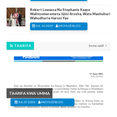
Robert Lowassa Na Stephanie Kaaya
Walivyomeremeta Jijini Arusha, Watu Mashuhuri
Wahudhuria Harusi Yao
-
JUL 16 2019
MICHUZI BLOG
TAARIFA
Soma zaidi
TAARIFA KWA UMMA
-
JUL 07 2026
MICHUZI BLOG