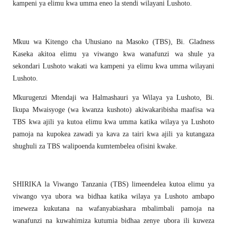
kampeni ya elimu kwa umma eneo la stendi wilayani Lushoto.
Mkuu wa Kitengo cha Uhusiano na Masoko (TBS), Bi. Gladness
Kaseka akitoa elimu ya viwango kwa wanafunzi wa shule ya
sekondari Lushoto wakati wa kampeni ya elimu kwa umma wilayani
Lushoto.
Mkurugenzi Mtendaji wa Halmashauri ya Wilaya ya Lushoto, Bi.
Ikupa Mwaisyoge (wa kwanza kushoto) akiwakaribisha maafisa wa
TBS kwa ajili ya kutoa elimu kwa umma katika wilaya ya Lushoto
pamoja na kupokea zawadi ya kava za tairi kwa ajili ya kutangaza
shughuli za TBS walipoenda kumtembelea ofisini kwake.
SHIRIKA la Viwango Tanzania (TBS) limeendelea kutoa elimu ya
viwango vya ubora wa bidhaa katika wilaya ya Lushoto ambapo
imeweza kukutana na wafanyabiashara mbalimbali pamoja na
wanafunzi na kuwahimiza kutumia bidhaa zenye ubora ili kuweza