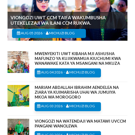
VIONGOZI UWT CCM TAIFA WAKUMBUSHA
UTEKELEZAJI WA ILANI CCM RUKWA.
-
AUG 05 2026
MICHUZI BLOG
MWENYEKITI UWT KIBAHA MJI ASHUSHA
MAFUNZO YA KUJIKWAMUA KIUCHUMI KWA
WANAWAKE KATA YA MSANGANI NA MKUZA
-
AUG 04 2026
MICHUZI BLOG
MARIAM ABDALLAH IBRAHIM AENDELEA NA
ZIARA YA KUIMARISHA UHAI WA JUMUIYA
MKOA WA MOROGORO
-
AUG 03 2026
MICHUZI BLOG
VIONGOZI NA WATENDAJI WA MATAWI UVCCM
PANGANI WANOLEWA
-
AUG 02 2026
MICHUZI BLOG