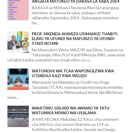
ANGALIA MATOKEO YA DARASA LA SABA 2024
BARAZA la Mitihani lTanzania (Necta) latangaza
matokeo ya darasa la saba, ambapo mtihani
ulifanyika Septemba 2024. Akitangaza matokeo
ha...
PROF. MKENDA AHIMIZA USIMAMIZI THABITI
ELIMU YA UFUNDI NA MAFUNZO YA UFUNDI
STADI NCHINI
Na Mwandishi Wetu WAZIRI wa Elimu, Sayansi na
Teknolojia, Mhe.Prof Adolf Mkenda (Mb), amesema
uthabiti katika usimamizi wa utoaji elimu ya u...
WATUMISHI WA TCAA WAPONGEZWA KWA
UTENDAJI KAZI KWA WELEDI
Watumishi wa Mamlaka ya Usafiri wa Anga
Tanzania (TCAA), wamepongezwa kwa kuendelea
kufanya Baraza la Wafanyakazi lenye tija lililofanya
mam...
WAHITIMU 100,000 WA AWAMU YA TATU
WATUMIKA MFANO WA USALAMA
SHINCHEONJI Makabila 12 Kituo cha umisheni
cha Kikristo cha sayuni Sherehe ya 114 ya
Kuhitimu iliyofanyika katika Uwanja wa Daegu