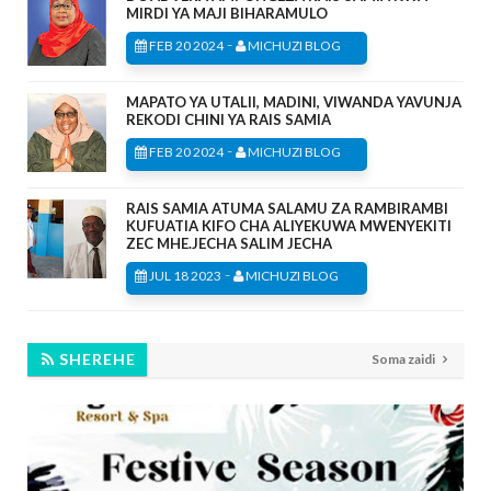
MIRDI YA MAJI BIHARAMULO
-
FEB 20 2024
MICHUZI BLOG
MAPATO YA UTALII, MADINI, VIWANDA YAVUNJA
REKODI CHINI YA RAIS SAMIA
-
FEB 20 2024
MICHUZI BLOG
RAIS SAMIA ATUMA SALAMU ZA RAMBIRAMBI
KUFUATIA KIFO CHA ALIYEKUWA MWENYEKITI
ZEC MHE.JECHA SALIM JECHA
-
JUL 18 2023
MICHUZI BLOG
SHEREHE
Soma zaidi