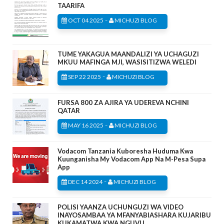
TAARIFA
-
OCT 04 2025
MICHUZI BLOG
TUME YAKAGUA MAANDALIZI YA UCHAGUZI
MKUU MAFINGA MJI, WASISITIZWA WELEDI
-
SEP 22 2025
MICHUZI BLOG
FURSA 800 ZA AJIRA YA UDEREVA NCHINI
QATAR
-
MAY 16 2025
MICHUZI BLOG
Vodacom Tanzania Kuboresha Huduma Kwa
Kuunganisha My Vodacom App Na M-Pesa Supa
App
-
DEC 14 2024
MICHUZI BLOG
POLISI YAANZA UCHUNGUZI WA VIDEO
INAYOSAMBAA YA MFANYABIASHARA KUJARIBU
KUKAMATWA KWA NGUVU