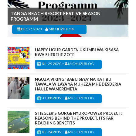
TANGA BEACH RESORT FESTIVE SEASON
PROGRAMM
-
DEC 21 2023
MICHUZI BLOG
HAPPY HOUR GARDEN UKUMBI WA KISASA
KWA SHEREHE ZOTE
-
JUL 29 2020
MICHUZI BLOG
NGUZA VIKING 'BABU SEYA' NA KATIBU
TAWALA WILAYA YA MUHEZA MHE DESDERIA
HAULE WAMEREMETA
-
SEP 08 2019
MICHUZI BLOG
STIEGLER’S GORGE HYDROPOWER PROJECT:
REASONS BEHIND THE PROJECT, ITS FAR
REACHING BENEFITS
-
JUL 24 2019
MICHUZI BLOG