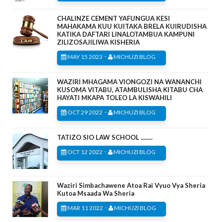
CHALINZE CEMENT YAFUNGUA KESI
MAHAKAMA KUU KUITAKA BRELA KUIRUDISHA
KATIKA DAFTARI LINALOTAMBUA KAMPUNI
ZILIZOSAJILIWA KISHERIA
-
MAY 15 2023
MICHUZI BLOG
WAZIRI MHAGAMA VIONGOZI NA WANANCHI
KUSOMA VITABU, ATAMBULISHA KITABU CHA
HAYATI MKAPA TOLEO LA KISWAHILI
-
OCT 29 2022
MICHUZI BLOG
TATIZO SIO LAW SCHOOL ........
-
OCT 12 2022
MICHUZI BLOG
Waziri Simbachawene Atoa Rai Vyuo Vya Sheria
Kutoa Msaada Wa Sheria
-
MAR 11 2022
MICHUZI BLOG