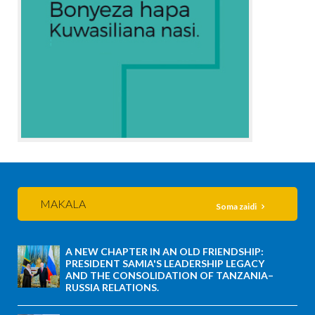
MAKALA
Soma zaidi
A NEW CHAPTER IN AN OLD FRIENDSHIP:
PRESIDENT SAMIA'S LEADERSHIP LEGACY
AND THE CONSOLIDATION OF TANZANIA–
RUSSIA RELATIONS.