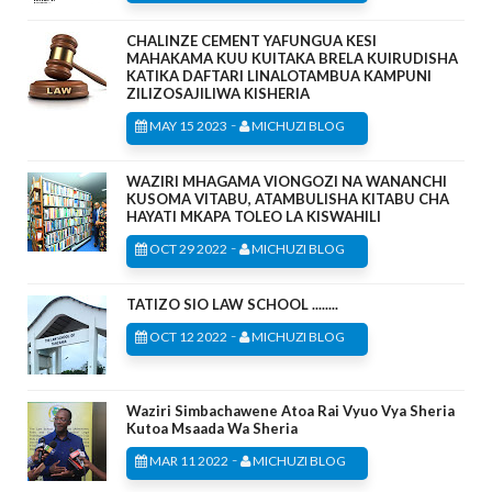
CHALINZE CEMENT YAFUNGUA KESI
MAHAKAMA KUU KUITAKA BRELA KUIRUDISHA
KATIKA DAFTARI LINALOTAMBUA KAMPUNI
ZILIZOSAJILIWA KISHERIA
-
MAY 15 2023
MICHUZI BLOG
WAZIRI MHAGAMA VIONGOZI NA WANANCHI
KUSOMA VITABU, ATAMBULISHA KITABU CHA
HAYATI MKAPA TOLEO LA KISWAHILI
-
OCT 29 2022
MICHUZI BLOG
TATIZO SIO LAW SCHOOL ........
-
OCT 12 2022
MICHUZI BLOG
Waziri Simbachawene Atoa Rai Vyuo Vya Sheria
Kutoa Msaada Wa Sheria
-
MAR 11 2022
MICHUZI BLOG