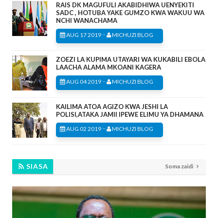
RAIS DK MAGUFULI AKABIDHIWA UENYEKITI
SADC , HOTUBA YAKE GUMZO KWA WAKUU WA
NCHI WANACHAMA
-
AUG 17 2019
MICHUZI BLOG
ZOEZI LA KUPIMA UTAYARI WA KUKABILI EBOLA
LAACHA ALAMA MKOANI KAGERA
-
AUG 04 2019
MICHUZI BLOG
KAILIMA ATOA AGIZO KWA JESHI LA
POLISI,ATAKA JAMII IPEWE ELIMU YA DHAMANA
-
AUG 02 2019
MICHUZI BLOG
SIASA
Soma zaidi