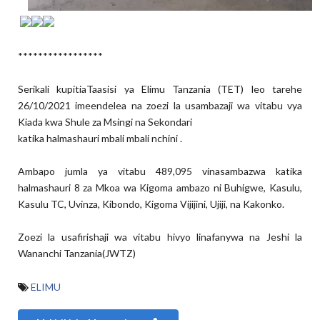
*****************
Serikali kupitiaTaasisi ya Elimu Tanzania (TET) leo tarehe
26/10/2021 imeendelea na zoezi la usambazaji wa vitabu vya
Kiada kwa Shule za Msingi na Sekondari
katika halmashauri mbali mbali nchini .
Ambapo jumla ya vitabu 489,095 vinasambazwa katika
halmashauri 8 za Mkoa wa Kigoma ambazo ni Buhigwe, Kasulu,
Kasulu TC, Uvinza, Kibondo, Kigoma Vijijini, Ujiji, na Kakonko.
Zoezi la usafirishaji wa vitabu hivyo linafanywa na Jeshi la
Wananchi Tanzania(JWTZ)
ELIMU