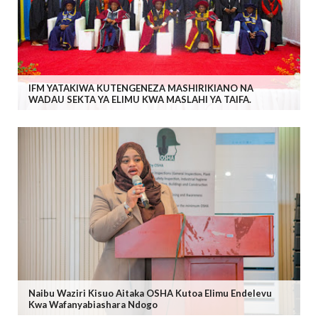
IFM YATAKIWA KUTENGENEZA MASHIRIKIANO NA
WADAU SEKTA YA ELIMU KWA MASLAHI YA TAIFA.
Naibu Waziri Kisuo Aitaka OSHA Kutoa Elimu Endelevu
Kwa Wafanyabiashara Ndogo