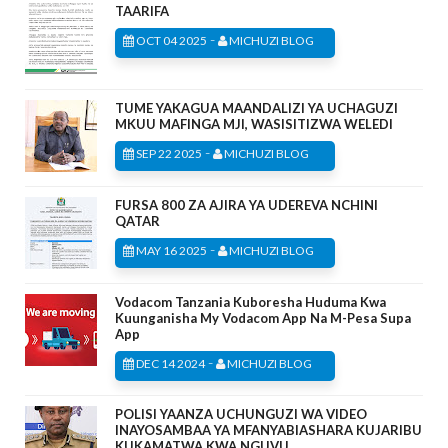
TAARIFA
-
OCT 04 2025
MICHUZI BLOG
TUME YAKAGUA MAANDALIZI YA UCHAGUZI
MKUU MAFINGA MJI, WASISITIZWA WELEDI
-
SEP 22 2025
MICHUZI BLOG
FURSA 800 ZA AJIRA YA UDEREVA NCHINI
QATAR
-
MAY 16 2025
MICHUZI BLOG
Vodacom Tanzania Kuboresha Huduma Kwa
Kuunganisha My Vodacom App Na M-Pesa Supa
App
-
DEC 14 2024
MICHUZI BLOG
POLISI YAANZA UCHUNGUZI WA VIDEO
INAYOSAMBAA YA MFANYABIASHARA KUJARIBU
KUKAMATWA KWA NGUVU