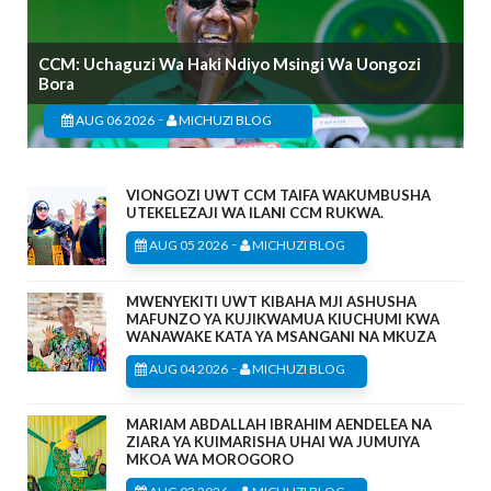
CCM: Uchaguzi Wa Haki Ndiyo Msingi Wa Uongozi
Bora
-
AUG 06 2026
MICHUZI BLOG
VIONGOZI UWT CCM TAIFA WAKUMBUSHA
UTEKELEZAJI WA ILANI CCM RUKWA.
-
AUG 05 2026
MICHUZI BLOG
MWENYEKITI UWT KIBAHA MJI ASHUSHA
MAFUNZO YA KUJIKWAMUA KIUCHUMI KWA
WANAWAKE KATA YA MSANGANI NA MKUZA
-
AUG 04 2026
MICHUZI BLOG
MARIAM ABDALLAH IBRAHIM AENDELEA NA
ZIARA YA KUIMARISHA UHAI WA JUMUIYA
MKOA WA MOROGORO
-