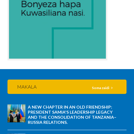
MAKALA
Soma zaidi
A NEW CHAPTER IN AN OLD FRIENDSHIP:
PRESIDENT SAMIA'S LEADERSHIP LEGACY
AND THE CONSOLIDATION OF TANZANIA–
RUSSIA RELATIONS.