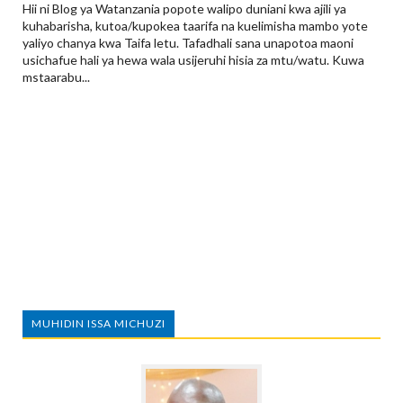
Hii ni Blog ya Watanzania popote walipo duniani kwa ajili ya
kuhabarisha, kutoa/kupokea taarifa na kuelimisha mambo yote
yaliyo chanya kwa Taifa letu. Tafadhali sana unapotoa maoni
usichafue hali ya hewa wala usijeruhi hisia za mtu/watu. Kuwa
mstaarabu...
MUHIDIN ISSA MICHUZI