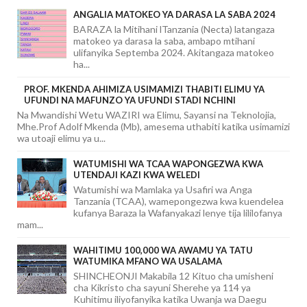
ANGALIA MATOKEO YA DARASA LA SABA 2024
BARAZA la Mitihani lTanzania (Necta) latangaza
matokeo ya darasa la saba, ambapo mtihani
ulifanyika Septemba 2024. Akitangaza matokeo
ha...
PROF. MKENDA AHIMIZA USIMAMIZI THABITI ELIMU YA
UFUNDI NA MAFUNZO YA UFUNDI STADI NCHINI
Na Mwandishi Wetu WAZIRI wa Elimu, Sayansi na Teknolojia,
Mhe.Prof Adolf Mkenda (Mb), amesema uthabiti katika usimamizi
wa utoaji elimu ya u...
WATUMISHI WA TCAA WAPONGEZWA KWA
UTENDAJI KAZI KWA WELEDI
Watumishi wa Mamlaka ya Usafiri wa Anga
Tanzania (TCAA), wamepongezwa kwa kuendelea
kufanya Baraza la Wafanyakazi lenye tija lililofanya
mam...
WAHITIMU 100,000 WA AWAMU YA TATU
WATUMIKA MFANO WA USALAMA
SHINCHEONJI Makabila 12 Kituo cha umisheni
cha Kikristo cha sayuni Sherehe ya 114 ya
Kuhitimu iliyofanyika katika Uwanja wa Daegu