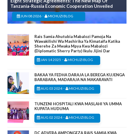
Eight Strategic Agreements: The New Map Of
Tanzania-Russia Economic Cooperation Unveiled
-
JUN 08 2026
MICHUZI BLOG
Rais Samia Ahutubia Mabalozi Pamoja Na
Wawakilishi Wa Mashirika Ya Kimataifa Katika
Sherehe Za Mwaka Mpya Kwa Mabalozi
(Diplomatic Sherry Party) Ikulu Jijini Dar
-
JAN 14 2025
MICHUZI BLOG
BAKAA YA FEDHA DARAJA LA BEREGA KUJENGA
BARABARA, MADARAJA NA MAKARAVATI
-
AUG 03 2024
MICHUZI BLOG
TUNZENI HOSPITALI KWA MASLAHI YA UMMA
KUPATA HUDUMA
-
AUG 02 2024
MICHUZI BLOG
DC ADVERA AMPONGEZA RAIS SAMIA KWA