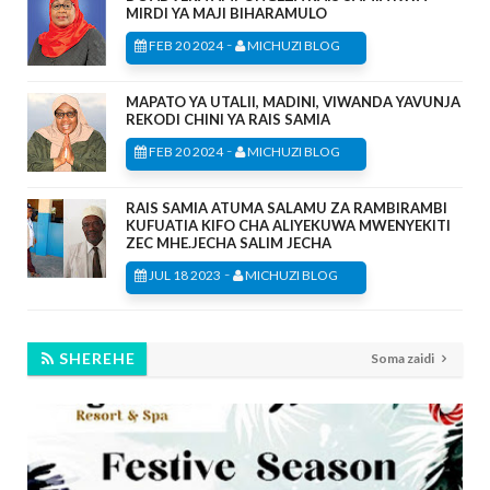
MIRDI YA MAJI BIHARAMULO
-
FEB 20 2024
MICHUZI BLOG
MAPATO YA UTALII, MADINI, VIWANDA YAVUNJA
REKODI CHINI YA RAIS SAMIA
-
FEB 20 2024
MICHUZI BLOG
RAIS SAMIA ATUMA SALAMU ZA RAMBIRAMBI
KUFUATIA KIFO CHA ALIYEKUWA MWENYEKITI
ZEC MHE.JECHA SALIM JECHA
-
JUL 18 2023
MICHUZI BLOG
SHEREHE
Soma zaidi