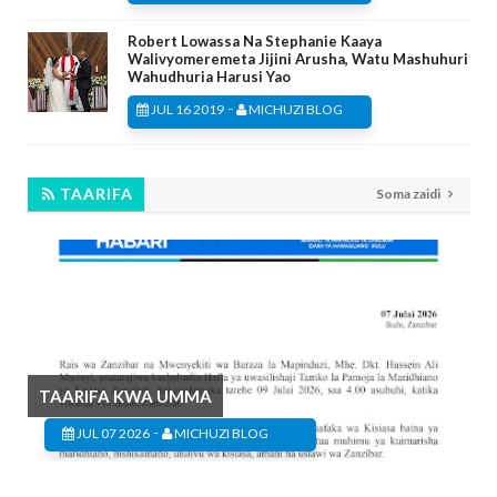
Robert Lowassa Na Stephanie Kaaya
Walivyomeremeta Jijini Arusha, Watu Mashuhuri
Wahudhuria Harusi Yao
-
JUL 16 2019
MICHUZI BLOG
TAARIFA
Soma zaidi
TAARIFA KWA UMMA
-
JUL 07 2026
MICHUZI BLOG