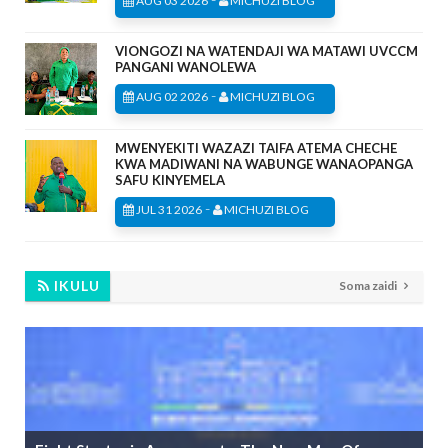
AUG 03 2026
MICHUZI BLOG
VIONGOZI NA WATENDAJI WA MATAWI UVCCM
PANGANI WANOLEWA
-
AUG 02 2026
MICHUZI BLOG
MWENYEKITI WAZAZI TAIFA ATEMA CHECHE
KWA MADIWANI NA WABUNGE WANAOPANGA
SAFU KINYEMELA
-
JUL 31 2026
MICHUZI BLOG
IKULU
Soma zaidi