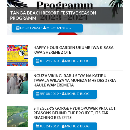
TANGA BEACH RESORT FESTIVE SEASON
PROGRAMM
-
DEC 21 2023
MICHUZI BLOG
HAPPY HOUR GARDEN UKUMBI WA KISASA
KWA SHEREHE ZOTE
-
JUL 29 2020
MICHUZI BLOG
NGUZA VIKING 'BABU SEYA' NA KATIBU
TAWALA WILAYA YA MUHEZA MHE DESDERIA
HAULE WAMEREMETA
-
SEP 08 2019
MICHUZI BLOG
STIEGLER’S GORGE HYDROPOWER PROJECT:
REASONS BEHIND THE PROJECT, ITS FAR
REACHING BENEFITS
-
JUL 24 2019
MICHUZI BLOG