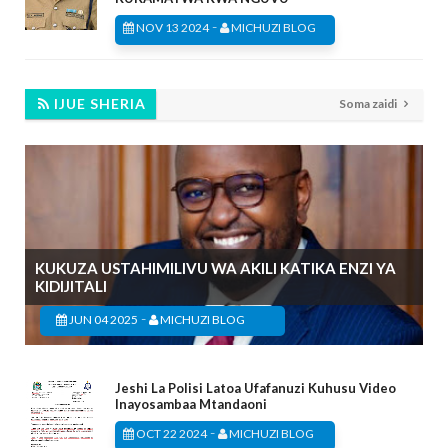
-
NOV 13 2024
MICHUZI BLOG
IJUE SHERIA
Soma zaidi
KUKUZA USTAHIMILIVU WA AKILI KATIKA ENZI YA
KIDIJITALI
-
JUN 04 2025
MICHUZI BLOG
Jeshi La Polisi Latoa Ufafanuzi Kuhusu Video
Inayosambaa Mtandaoni
-
OCT 22 2024
MICHUZI BLOG