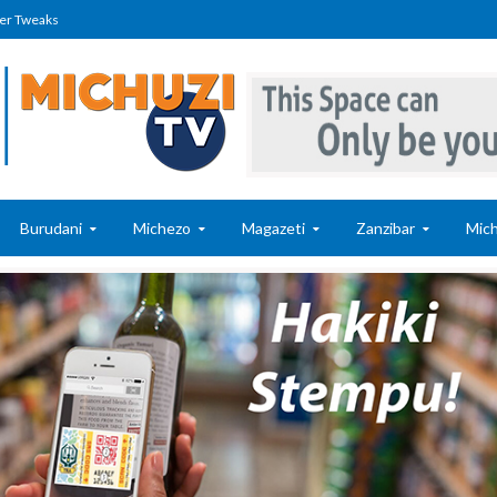
er Tweaks
Burudani
Michezo
Magazeti
Zanzibar
Mich