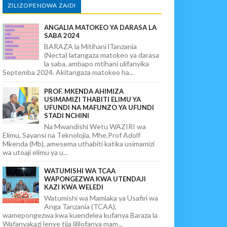
ZILIZOPENDWA ZAIDI
ANGALIA MATOKEO YA DARASA LA
SABA 2024
BARAZA la Mitihani lTanzania
(Necta) latangaza matokeo ya darasa
la saba, ambapo mtihani ulifanyika
Septemba 2024. Akitangaza matokeo ha...
PROF. MKENDA AHIMIZA
USIMAMIZI THABITI ELIMU YA
UFUNDI NA MAFUNZO YA UFUNDI
STADI NCHINI
Na Mwandishi Wetu WAZIRI wa
Elimu, Sayansi na Teknolojia, Mhe.Prof Adolf
Mkenda (Mb), amesema uthabiti katika usimamizi
wa utoaji elimu ya u...
WATUMISHI WA TCAA
WAPONGEZWA KWA UTENDAJI
KAZI KWA WELEDI
Watumishi wa Mamlaka ya Usafiri wa
Anga Tanzania (TCAA),
wamepongezwa kwa kuendelea kufanya Baraza la
Wafanyakazi lenye tija lililofanya mam...