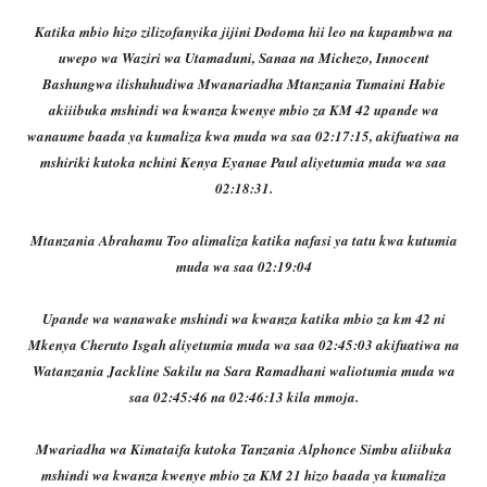
Katika mbio hizo zilizofanyika jijini Dodoma hii leo na kupambwa na
uwepo wa Waziri wa Utamaduni, Sanaa na Michezo, Innocent
Bashungwa ilishuhudiwa Mwanariadha Mtanzania Tumaini Habie
akiiibuka mshindi wa kwanza kwenye mbio za KM 42 upande wa
wanaume baada ya kumaliza kwa muda wa saa 02:17:15, akifuatiwa na
mshiriki kutoka nchini Kenya Eyanae Paul aliyetumia muda wa saa
02:18:31.
Mtanzania Abrahamu Too alimaliza katika nafasi ya tatu kwa kutumia
muda wa saa 02:19:04
Upande wa wanawake mshindi wa kwanza katika mbio za km 42 ni
Mkenya Cheruto Isgah aliyetumia muda wa saa 02:45:03 akifuatiwa na
Watanzania Jackline Sakilu na Sara Ramadhani waliotumia muda wa
saa 02:45:46 na 02:46:13 kila mmoja.
Mwariadha wa Kimataifa kutoka Tanzania Alphonce Simbu aliibuka
mshindi wa kwanza kwenye mbio za KM 21 hizo baada ya kumaliza