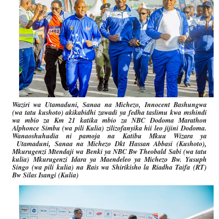
Waziri wa Utamaduni, Sanaa na Michezo, Innocent Bashungwa
(wa tatu kushoto) akikabidhi zawadi ya fedha taslimu kwa mshindi
wa mbio za Km 21 katika mbio za NBC Dodoma Marathon
Alphonce Simbu (wa pili Kulia) zilizofanyika hii leo jijini Dodoma.
Wanaoshuhudia ni pamoja na Katibu Mkuu Wizara ya
Utamaduni, Sanaa na Michezo Dkt Hassan Abbasi (Kushoto),
Mkurugenzi Mtendaji wa Benki ya NBC Bw Theobald Sabi (wa tatu
kulia) Mkurugenzi Idara ya Maendeleo ya Michezo Bw. Yusuph
Singo (wa pili kulia) na Rais wa Shirikisho la Riadha Taifa (RT)
Bw Silas Isangi (Kulia)