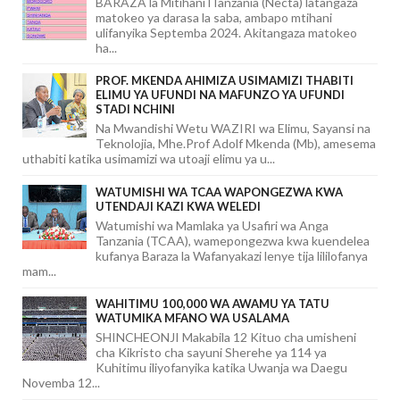
BARAZA la Mitihani lTanzania (Necta) latangaza
matokeo ya darasa la saba, ambapo mtihani
ulifanyika Septemba 2024. Akitangaza matokeo
ha...
PROF. MKENDA AHIMIZA USIMAMIZI THABITI
ELIMU YA UFUNDI NA MAFUNZO YA UFUNDI
STADI NCHINI
Na Mwandishi Wetu WAZIRI wa Elimu, Sayansi na
Teknolojia, Mhe.Prof Adolf Mkenda (Mb), amesema
uthabiti katika usimamizi wa utoaji elimu ya u...
WATUMISHI WA TCAA WAPONGEZWA KWA
UTENDAJI KAZI KWA WELEDI
Watumishi wa Mamlaka ya Usafiri wa Anga
Tanzania (TCAA), wamepongezwa kwa kuendelea
kufanya Baraza la Wafanyakazi lenye tija lililofanya
mam...
WAHITIMU 100,000 WA AWAMU YA TATU
WATUMIKA MFANO WA USALAMA
SHINCHEONJI Makabila 12 Kituo cha umisheni
cha Kikristo cha sayuni Sherehe ya 114 ya
Kuhitimu iliyofanyika katika Uwanja wa Daegu
Novemba 12...