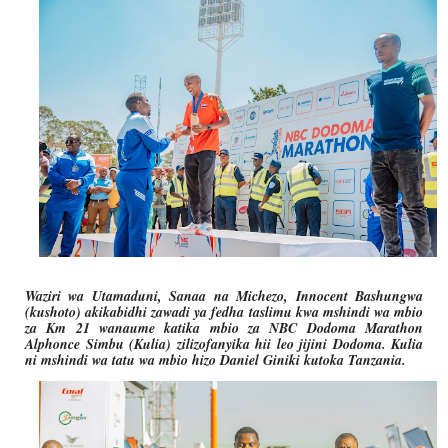
Waziri wa Utamaduni, Sanaa na Michezo, Innocent Bashungwa
(kushoto) akikabidhi zawadi ya fedha taslimu kwa mshindi wa mbio
za Km 21 wanaume katika mbio za NBC Dodoma Marathon
Alphonce Simbu (Kulia) zilizofanyika hii leo jijini Dodoma. Kulia
ni mshindi wa tatu wa mbio hizo Daniel Giniki kutoka Tanzania.