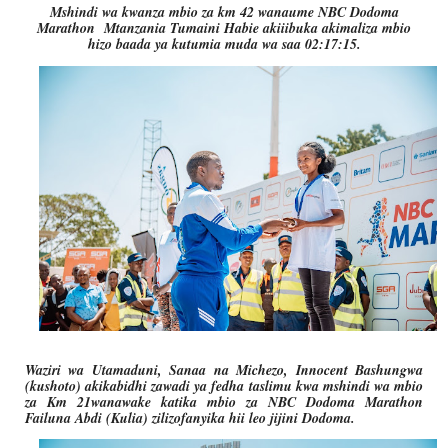
Mshindi wa kwanza mbio za km 42 wanaume NBC Dodoma
Marathon Mtanzania Tumaini Habie akiiibuka akimaliza mbio
hizo baada ya kutumia muda wa saa 02:17:15.
Waziri wa Utamaduni, Sanaa na Michezo, Innocent Bashungwa
(kushoto) akikabidhi zawadi ya fedha taslimu kwa mshindi wa mbio
za Km 21wanawake katika mbio za NBC Dodoma Marathon
Failuna Abdi (Kulia) zilizofanyika hii leo jijini Dodoma.