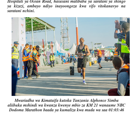
Hospitali ya Ocean Road, hasusani matibabu ya saratani ya shingo
ya kizazi, ambayo ndiyo inayoongoza kwa vifo vitokanavyo na
saratani nchini.
Mwariadha wa Kimataifa kutoka Tanzania Alphonce Simbu
aliibuka mshindi wa kwanza kwenye mbio za KM 21 wanaume NBC
Dodoma Marathon baada ya kumaliza kwa muda wa saa 01:03:46