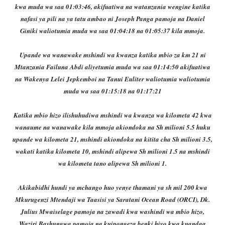
kwa muda wa saa 01:03:46, akifuatiwa na watanzania wengine katika
nafasi ya pili na ya tatu ambao ni Joseph Panga pamoja na Daniel
Giniki waliotumia muda wa saa 01:04:18 na 01:05:37 kila mmoja.
Upande wa wanawake mshindi wa kwanza katika mbio za km 21 ni
Mtanzania Failuna Abdi aliyetumia muda wa saa 01:14:50 akifuatiwa
na Wakenya Lelei Jepkemboi na Tanui Euliter waliotumia waliotumia
muda wa saa 01:15:18 na 01:17:21
Katika mbio hizo ilishuhudiwa mshindi wa kwanza wa kilometa 42 kwa
wanaume na wanawake kila mmoja akiondoka na Sh milioni 5.5 huku
upande wa kilometa 21, mshindi akiondoka na kitita cha Sh milioni 3.5,
wakati katika kilometa 10, mshindi alipewa Sh milioni 1.5 na mshindi
wa kilometa tano alipewa Sh milioni 1.
Akikabidhi hundi ya mchango huo yenye thamani ya sh mil 200 kwa
Mkurugenzi Mtendaji wa Taasisi ya Saratani Ocean Road (ORCI), Dk.
Julius Mwaiselage pamoja na zawadi kwa washindi wa mbio hizo,
Waziri Bashungwa pamoja na kuipongeza benki hiyo kwa kuandaa