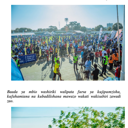
Baada ya mbio washiriki walipata fursa ya kujipumzisha,
kufahamiana na kubadilishana mawazo wakati wakisubiri zawadi
zao.