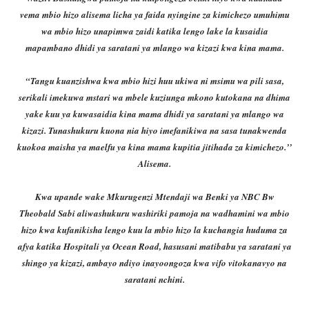
vema mbio hizo alisema licha ya faida nyingine za kimichezo umuhimu
wa mbio hizo unapimwa zaidi katika lengo lake la kusaidia
mapambano dhidi ya saratani ya mlango wa kizazi kwa kina mama.
“Tangu kuanzishwa kwa mbio hizi huu ukiwa ni msimu wa pili sasa,
serikali imekuwa mstari wa mbele kuziunga mkono kutokana na dhima
yake kuu ya kuwasaidia kina mama dhidi ya saratani ya mlango wa
kizazi. Tunashukuru kuona nia hiyo imefanikiwa na sasa tunakwenda
kuokoa maisha ya maelfu ya kina mama kupitia jitihada za kimichezo.’’
Alisema.
Kwa upande wake Mkurugenzi Mtendaji wa Benki ya NBC Bw
Theobald Sabi aliwashukuru washiriki pamoja na wadhamini wa mbio
hizo kwa kufanikisha lengo kuu la mbio hizo la kuchangia huduma za
afya katika Hospitali ya Ocean Road, hasusani matibabu ya saratani ya
shingo ya kizazi, ambayo ndiyo inayoongoza kwa vifo vitokanavyo na
saratani nchini.