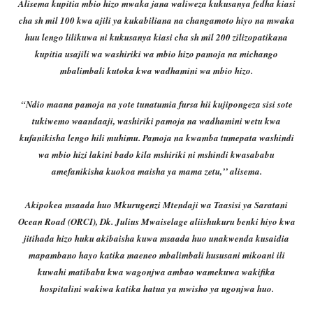
Alisema kupitia mbio hizo mwaka jana waliweza kukusanya fedha kiasi
cha sh mil 100 kwa ajili ya kukabiliana na changamoto hiyo na mwaka
huu lengo lilikuwa ni kukusanya kiasi cha sh mil 200 zilizopatikana
kupitia usajili wa washiriki wa mbio hizo pamoja na michango
mbalimbali kutoka kwa wadhamini wa mbio hizo.
“Ndio maana pamoja na yote tunatumia fursa hii kujipongeza sisi sote
tukiwemo waandaaji, washiriki pamoja na wadhamini wetu kwa
kufanikisha lengo hili muhimu. Pamoja na kwamba tumepata washindi
wa mbio hizi lakini bado kila mshiriki ni mshindi kwasababu
amefanikisha kuokoa maisha ya mama zetu,’’ alisema.
Akipokea msaada huo Mkurugenzi Mtendaji wa Taasisi ya Saratani
Ocean Road (ORCI), Dk. Julius Mwaiselage aliishukuru benki hiyo kwa
jitihada hizo huku akibaisha kuwa msaada huo unakwenda kusaidia
mapambano hayo katika maeneo mbalimbali hususani mikoani ili
kuwahi matibabu kwa wagonjwa ambao wamekuwa wakifika
hospitalini wakiwa katika hatua ya mwisho ya ugonjwa huo.