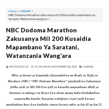
Home
HABARI
NBC Dodoma Marathon zakusanya mil 200 kusaidia mapambano ya
Saratani, Watanzania wang’ara
NBC Dodoma Marathon
Zakusanya Mil 200 Kusaidia
Mapambano Ya Saratani,
Watanzania Wang’ara
MICHUZI BLOG
AT
MONDAY, NOVEMBER 08, 2021
HABARI,
Mbio za hisani za kimataifa zilizoandaliwa na Benki ya Taifa ya
Biashara (NBC) “NBC Dodoma Marathon” zimefanikiwa kukusanya
fedha zaidi ya Mil 200 kwa ajili ya kusaidia mapambano dhidi ya
Saratani ya mlango wa Kizazi kwa akina mama huku ikishuhudiwa
wanariadha kutoka Tanzania wakifanya vizuri zaidi kwenye
mashindano hayo kwa kuibuka vinara kwenye mbio za km 42 na km 21.