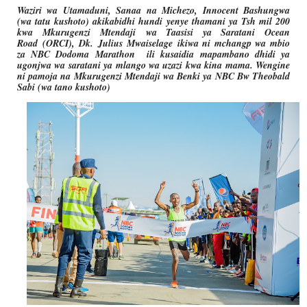
Waziri wa Utamaduni, Sanaa na Michezo, Innocent Bashungwa
(wa tatu kushoto) akikabidhi hundi yenye thamani ya Tsh mil 200
kwa Mkurugenzi Mtendaji wa Taasisi ya Saratani Ocean
Road (ORCI), Dk. Julius
Mwaiselage ikiwa ni mchangp wa mbio
za NBC Dodoma Marathon ili kusaidia mapambano dhidi ya
ugonjwa wa saratani ya mlango wa uzazi kwa kina mama. Wengine
ni pamoja na Mkurugenzi Mtendaji wa Benki ya NBC Bw Theobald
Sabi (wa tano kushoto)