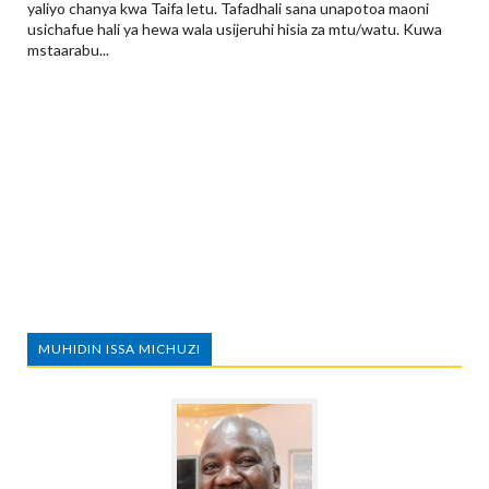
yaliyo chanya kwa Taifa letu. Tafadhali sana unapotoa maoni
usichafue hali ya hewa wala usijeruhi hisia za mtu/watu. Kuwa
mstaarabu...
MUHIDIN ISSA MICHUZI