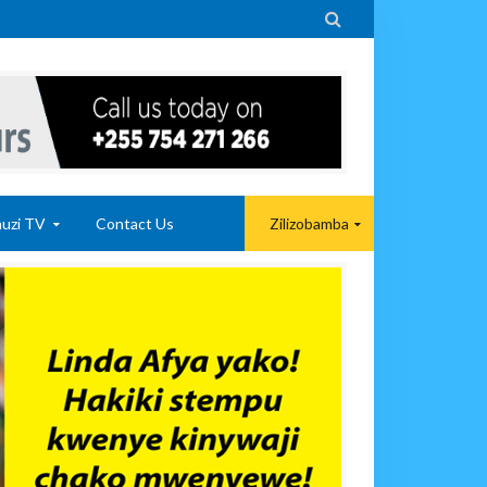

uzi TV
Contact Us
Zilizobamba