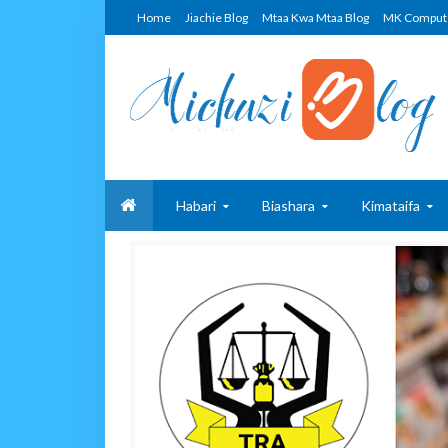
Home
Jiachie Blog
Mtaa Kwa Mtaa Blog
MK Comput
Habari
Biashara
Kimataifa