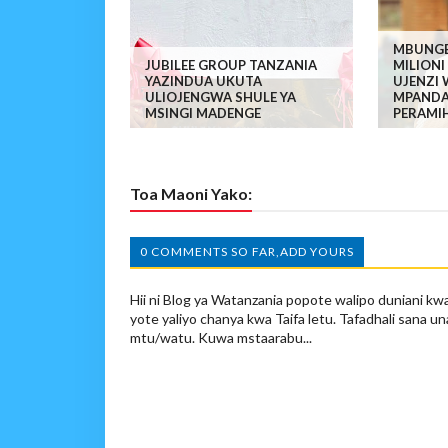
MBUNGE
JUBILEE GROUP TANZANIA
MILION
YAZINDUA UKUTA
UJENZI
ULIOJENGWA SHULE YA
MPANDA
MSINGI MADENGE
PERAMI
Toa Maoni Yako:
0 COMMENTS SO FAR,ADD YOURS
Hii ni Blog ya Watanzania popote walipo duniani kwa
yote yaliyo chanya kwa Taifa letu. Tafadhali sana un
mtu/watu. Kuwa mstaarabu...