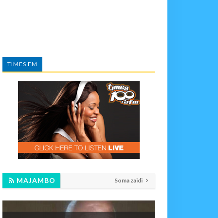
TIMES FM
MAJAMBO
Soma zaidi