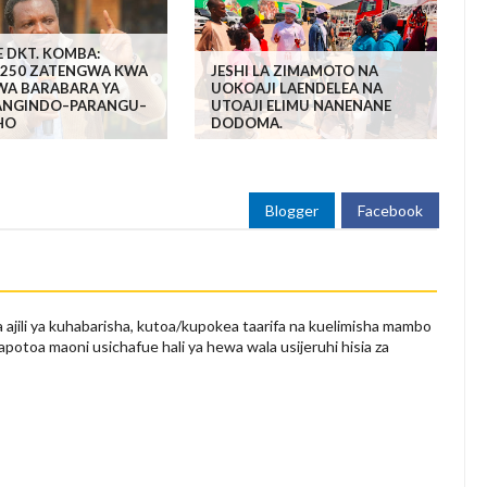
 DKT. KOMBA:
I 250 ZATENGWA KWA
JESHI LA ZIMAMOTO NA
 WA BARABARA YA
UOKOAJI LAENDELEA NA
NGINDO–PARANGU–
UTOAJI ELIMU NANENANE
HO
DODOMA.
Blogger
Facebook
 ajili ya kuhabarisha, kutoa/kupokea taarifa na kuelimisha mambo
apotoa maoni usichafue hali ya hewa wala usijeruhi hisia za