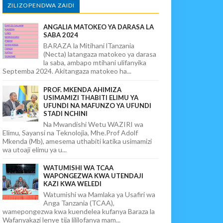
ZILIZOPENDWA ZAIDI
ANGALIA MATOKEO YA DARASA LA
SABA 2024
BARAZA la Mitihani lTanzania
(Necta) latangaza matokeo ya darasa
la saba, ambapo mtihani ulifanyika
Septemba 2024. Akitangaza matokeo ha...
PROF. MKENDA AHIMIZA
USIMAMIZI THABITI ELIMU YA
UFUNDI NA MAFUNZO YA UFUNDI
STADI NCHINI
Na Mwandishi Wetu WAZIRI wa
Elimu, Sayansi na Teknolojia, Mhe.Prof Adolf
Mkenda (Mb), amesema uthabiti katika usimamizi
wa utoaji elimu ya u...
WATUMISHI WA TCAA
WAPONGEZWA KWA UTENDAJI
KAZI KWA WELEDI
Watumishi wa Mamlaka ya Usafiri wa
Anga Tanzania (TCAA),
wamepongezwa kwa kuendelea kufanya Baraza la
Wafanyakazi lenye tija lililofanya mam...