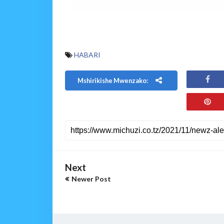
HABARI
Mshirikishe Mwenzako:
Next
Newer Post