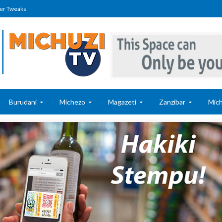
er Tweaks
Burudani
Michezo
Magazeti
Zanzibar
Mich