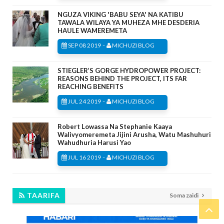
NGUZA VIKING 'BABU SEYA' NA KATIBU
TAWALA WILAYA YA MUHEZA MHE DESDERIA
HAULE WAMEREMETA
-
SEP 08 2019
MICHUZI BLOG
STIEGLER’S GORGE HYDROPOWER PROJECT:
REASONS BEHIND THE PROJECT, ITS FAR
REACHING BENEFITS
-
JUL 24 2019
MICHUZI BLOG
Robert Lowassa Na Stephanie Kaaya
Walivyomeremeta Jijini Arusha, Watu Mashuhuri
Wahudhuria Harusi Yao
-
JUL 16 2019
MICHUZI BLOG
TAARIFA
Soma zaidi