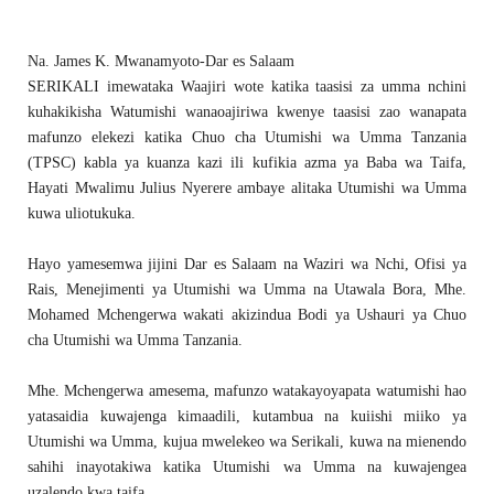
Na. James K. Mwanamyoto-Dar es Salaam
SERIKALI imewataka Waajiri wote katika taasisi za umma nchini
kuhakikisha Watumishi wanaoajiriwa kwenye taasisi zao wanapata
mafunzo elekezi katika Chuo cha Utumishi wa Umma Tanzania
(TPSC) kabla ya kuanza kazi ili kufikia azma ya Baba wa Taifa,
Hayati Mwalimu Julius Nyerere ambaye alitaka Utumishi wa Umma
kuwa uliotukuka.
Hayo yamesemwa jijini Dar es Salaam na Waziri wa Nchi, Ofisi ya
Rais, Menejimenti ya Utumishi wa Umma na Utawala Bora, Mhe.
Mohamed Mchengerwa wakati akizindua Bodi ya Ushauri ya Chuo
cha Utumishi wa Umma Tanzania.
Mhe. Mchengerwa amesema, mafunzo watakayoyapata watumishi hao
yatasaidia kuwajenga kimaadili, kutambua na kuiishi miiko ya
Utumishi wa Umma, kujua mwelekeo wa Serikali, kuwa na mienendo
sahihi inayotakiwa katika Utumishi wa Umma na kuwajengea
uzalendo kwa taifa.