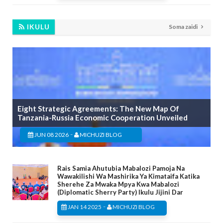
IKULU
Soma zaidi
Eight Strategic Agreements: The New Map Of
Tanzania-Russia Economic Cooperation Unveiled
-
JUN 08 2026
MICHUZI BLOG
Rais Samia Ahutubia Mabalozi Pamoja Na
Wawakilishi Wa Mashirika Ya Kimataifa Katika
Sherehe Za Mwaka Mpya Kwa Mabalozi
(Diplomatic Sherry Party) Ikulu Jijini Dar
-
JAN 14 2025
MICHUZI BLOG