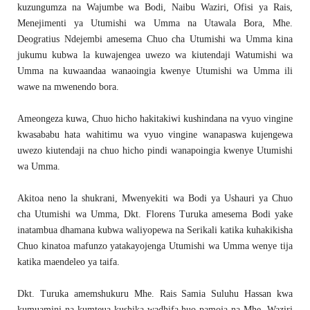
kuzungumza na Wajumbe wa Bodi, Naibu Waziri, Ofisi ya Rais,
Menejimenti ya Utumishi wa Umma na Utawala Bora, Mhe.
Deogratius Ndejembi amesema Chuo cha Utumishi wa Umma kina
jukumu kubwa la kuwajengea uwezo wa kiutendaji Watumishi wa
Umma na kuwaandaa wanaoingia kwenye Utumishi wa Umma ili
wawe na mwenendo bora.
Ameongeza kuwa, Chuo hicho hakitakiwi kushindana na vyuo vingine
kwasababu hata wahitimu wa vyuo vingine wanapaswa kujengewa
uwezo kiutendaji na chuo hicho pindi wanapoingia kwenye Utumishi
wa Umma.
Akitoa neno la shukrani, Mwenyekiti wa Bodi ya Ushauri ya Chuo
cha Utumishi wa Umma, Dkt. Florens Turuka amesema Bodi yake
inatambua dhamana kubwa waliyopewa na Serikali katika kuhakikisha
Chuo kinatoa mafunzo yatakayojenga Utumishi wa Umma wenye tija
katika maendeleo ya taifa.
Dkt. Turuka amemshukuru Mhe. Rais Samia Suluhu Hassan kwa
kumuamini na kumteua kushika wadhifa huo pamoja na Mhe. Waziri