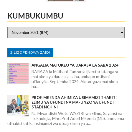
KUMBUKUMBU
ZILIZOPENDWA ZAIDI
ANGALIA MATOKEO YA DARASA LA SABA 2024
BARAZA la Mitihani lTanzania (Necta) latangaza
matokeo ya darasa la saba, ambapo mtihani
ulifanyika Septemba 2024. Akitangaza matokeo
ha...
PROF. MKENDA AHIMIZA USIMAMIZI THABITI
ELIMU YA UFUNDI NA MAFUNZO YA UFUNDI
STADI NCHINI
Na Mwandishi Wetu WAZIRI wa Elimu, Sayansi na
Teknolojia, Mhe.Prof Adolf Mkenda (Mb), amesema
uthabiti katika usimamizi wa utoaji elimu ya u...