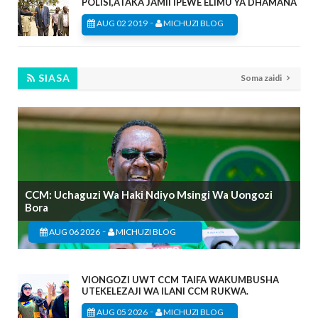
POLISI,ATAKA JAMII IPEWE ELIMU YA DHAMANA
-
AUG 02 2019
MICHUZI BLOG
SIASA
Soma zaidi
CCM: Uchaguzi Wa Haki Ndiyo Msingi Wa Uongozi
Bora
-
AUG 06 2026
MICHUZI BLOG
VIONGOZI UWT CCM TAIFA WAKUMBUSHA
UTEKELEZAJI WA ILANI CCM RUKWA.
-
AUG 05 2026
MICHUZI BLOG