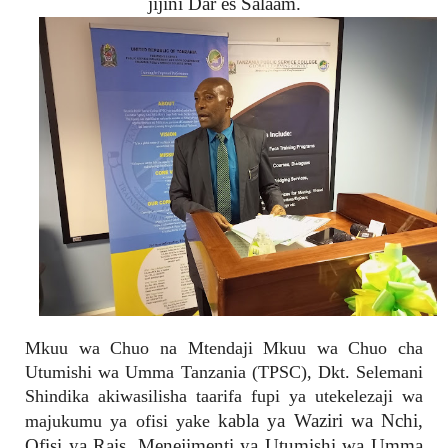
jijini Dar es Salaam.
Mkuu wa Chuo na Mtendaji Mkuu wa Chuo cha
Utumishi wa Umma Tanzania (TPSC), Dkt. Selemani
Shindika akiwasilisha taarifa fupi ya utekelezaji wa
kabla ya Waziri wa Nchi,
majukumu ya ofisi yake
Ofisi ya Rais, Menejimenti ya Utumishi wa Umma