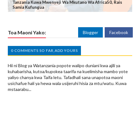
Tanzania Kuwa Mwenyeji Wa Mkutano Wa Africa50, Rais
Samia Kufungua
Toa Maoni Yako:
Blogger
Facebook
0 COMMENTS SO FAR,ADD YOURS
Hii ni Blog ya Watanzania popote walipo duniani kwa ajili ya
kuhabarisha, kutoa/kupokea taarifa na kuelimisha mambo yote
yaliyo chanya kwa Taifa letu. Tafadhali sana unapotoa maoni
usichafue hali ya hewa wala usijeruhi hisia za mtu/watu. Kuwa
mstaarabu...