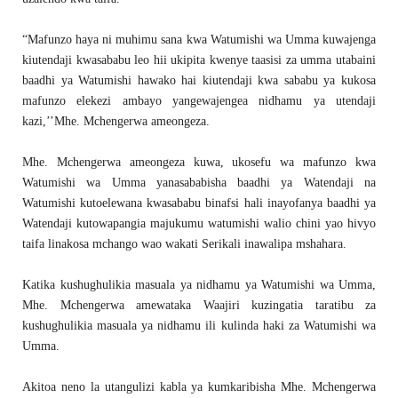
“Mafunzo haya ni muhimu sana kwa Watumishi wa Umma kuwajenga
kiutendaji kwasababu leo hii ukipita kwenye taasisi za umma utabaini
baadhi ya Watumishi hawako hai kiutendaji kwa sababu ya kukosa
mafunzo elekezi ambayo yangewajengea nidhamu ya utendaji
kazi,’’Mhe. Mchengerwa ameongeza.
Mhe. Mchengerwa ameongeza kuwa, ukosefu wa mafunzo kwa
Watumishi wa Umma yanasababisha baadhi ya Watendaji na
Watumishi kutoelewana kwasababu binafsi hali inayofanya baadhi ya
Watendaji kutowapangia majukumu watumishi walio chini yao hivyo
taifa linakosa mchango wao wakati Serikali inawalipa mshahara.
Katika kushughulikia masuala ya nidhamu ya Watumishi wa Umma,
Mhe. Mchengerwa amewataka Waajiri kuzingatia taratibu za
kushughulikia masuala ya nidhamu ili kulinda haki za Watumishi wa
Umma.
Akitoa neno la utangulizi kabla ya kumkaribisha Mhe. Mchengerwa