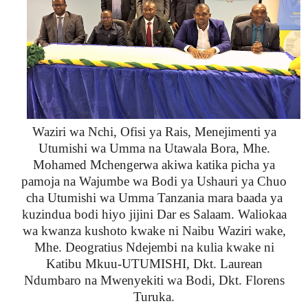
Waziri wa Nchi, Ofisi ya Rais, Menejimenti ya
Utumishi wa Umma na Utawala Bora, Mhe.
Mohamed Mchengerwa akiwa katika picha ya
pamoja na Wajumbe wa Bodi ya Ushauri ya Chuo
cha Utumishi wa Umma Tanzania mara baada ya
kuzindua bodi hiyo jijini Dar es Salaam. Waliokaa
wa kwanza kushoto kwake ni Naibu Waziri wake,
Mhe. Deogratius Ndejembi na kulia kwake ni
Katibu Mkuu-UTUMISHI, Dkt. Laurean
Ndumbaro na Mwenyekiti wa Bodi, Dkt. Florens
Turuka.