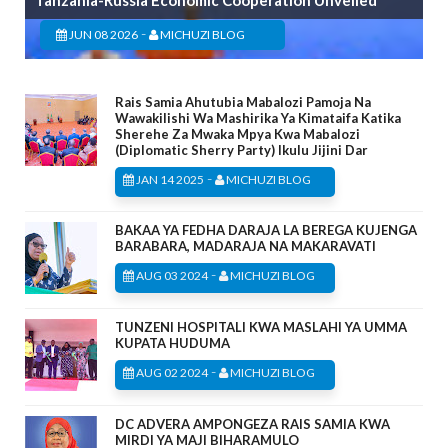
Tanzania-Russia Economic Cooperation Unveiled
-
JUN 08 2026
MICHUZI BLOG
Rais Samia Ahutubia Mabalozi Pamoja Na
Wawakilishi Wa Mashirika Ya Kimataifa Katika
Sherehe Za Mwaka Mpya Kwa Mabalozi
(Diplomatic Sherry Party) Ikulu Jijini Dar
-
JAN 14 2025
MICHUZI BLOG
BAKAA YA FEDHA DARAJA LA BEREGA KUJENGA
BARABARA, MADARAJA NA MAKARAVATI
-
AUG 03 2024
MICHUZI BLOG
TUNZENI HOSPITALI KWA MASLAHI YA UMMA
KUPATA HUDUMA
-
AUG 02 2024
MICHUZI BLOG
DC ADVERA AMPONGEZA RAIS SAMIA KWA
MIRDI YA MAJI BIHARAMULO