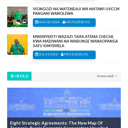
VIONGOZI NA WATENDAJI WA MATAWI UVCCM
PANGANI WANOLEWA
-
AUG 02 2026
MICHUZI BLOG
MWENYEKITI WAZAZI TAIFA ATEMA CHECHE
KWA MADIWANI NA WABUNGE WANAOPANGA
SAFU KINYEMELA
-
JUL 31 2026
MICHUZI BLOG
IKULU
Soma zaidi
Eight Strategic Agreements: The New Map Of