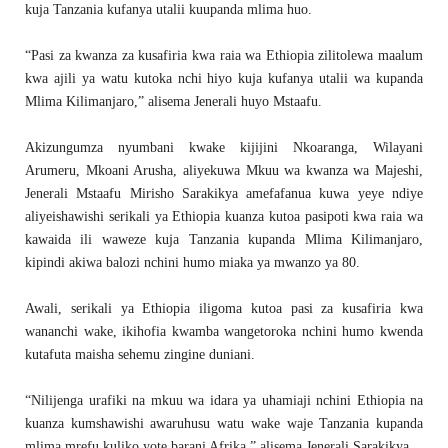
kuja Tanzania kufanya utalii kuupanda mlima huo.
“Pasi za kwanza za kusafiria kwa raia wa Ethiopia zilitolewa maalum
kwa ajili ya watu kutoka nchi hiyo kuja kufanya utalii wa kupanda
Mlima Kilimanjaro,” alisema Jenerali huyo Mstaafu.
Akizungumza nyumbani kwake kijijini Nkoaranga, Wilayani
Arumeru, Mkoani Arusha, aliyekuwa Mkuu wa kwanza wa Majeshi,
Jenerali Mstaafu Mirisho Sarakikya amefafanua kuwa yeye ndiye
aliyeishawishi serikali ya Ethiopia kuanza kutoa pasipoti kwa raia wa
kawaida ili waweze kuja Tanzania kupanda Mlima Kilimanjaro,
kipindi akiwa balozi nchini humo miaka ya mwanzo ya 80.
Awali, serikali ya Ethiopia iligoma kutoa pasi za kusafiria kwa
wananchi wake, ikihofia kwamba wangetoroka nchini humo kwenda
kutafuta maisha sehemu zingine duniani.
“Nilijenga urafiki na mkuu wa idara ya uhamiaji nchini Ethiopia na
kuanza kumshawishi awaruhusu watu wake waje Tanzania kupanda
mlima mrefu kuliko yote barani Afrika,” alisema Jenerali Sarakikya.