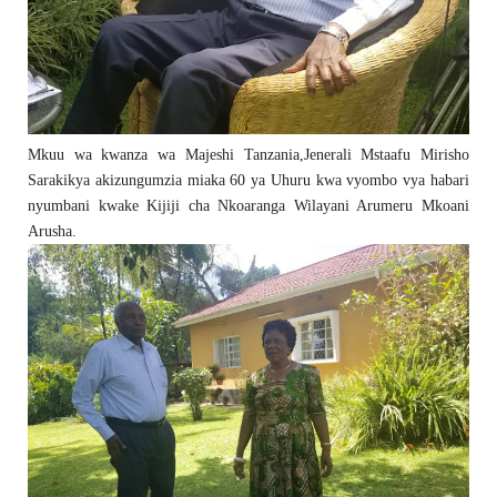
Mkuu wa kwanza wa Majeshi Tanzania,Jenerali Mstaafu Mirisho
Sarakikya akizungumzia miaka 60 ya Uhuru kwa vyombo vya habari
nyumbani kwake Kijiji cha Nkoaranga Wilayani Arumeru Mkoani
Arusha.