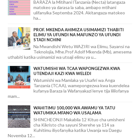
BARAZA la Mitihani lTanzania (Necta) latangaza
matokeo ya darasa la saba, ambapo mtihani
ulifanyika Septemba 2024. Akitangaza matokeo
ha...
PROF. MKENDA AHIMIZA USIMAMIZI THABITI
ELIMU YA UFUNDI NA MAFUNZO YA UFUNDI
STADI NCHINI
Na Mwandishi Wetu WAZIRI wa Elimu, Sayansi na
Teknolojia, Mhe.Prof Adolf Mkenda (Mb), amesema
uthabiti katika usimamizi wa utoaji elimu ya u...
WATUMISHI WA TCAA WAPONGEZWA KWA
UTENDAJI KAZI KWA WELEDI
Watumishi wa Mamlaka ya Usafiri wa Anga
Tanzania (TCAA), wamepongezwa kwa kuendelea
kufanya Baraza la Wafanyakazi lenye tija lililofanya
mam...
WAHITIMU 100,000 WA AWAMU YA TATU
WATUMIKA MFANO WA USALAMA
SHINCHEONJI Makabila 12 Kituo cha umisheni
cha Kikristo cha sayuni Sherehe ya 114 ya
Kuhitimu iliyofanyika katika Uwanja wa Daegu
Novemba 12...