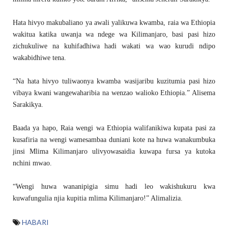
Hata hivyo makubaliano ya awali yalikuwa kwamba, raia wa Ethiopia
wakitua katika uwanja wa ndege wa Kilimanjaro, basi pasi hizo
zichukuliwe na kuhifadhiwa hadi wakati wa wao kurudi ndipo
wakabidhiwe tena.
“Na hata hivyo tuliwaonya kwamba wasijaribu kuzitumia pasi hizo
vibaya kwani wangewaharibia na wenzao walioko Ethiopia.” Alisema
Sarakikya.
Baada ya hapo, Raia wengi wa Ethiopia walifanikiwa kupata pasi za
kusafiria na wengi wamesambaa duniani kote na huwa wanakumbuka
jinsi Mlima Kilimanjaro ulivyowasaidia kuwapa fursa ya kutoka
nchini mwao.
“Wengi huwa wananipigia simu hadi leo wakishukuru kwa
kuwafungulia njia kupitia mlima Kilimanjaro!” Alimalizia.
HABARI