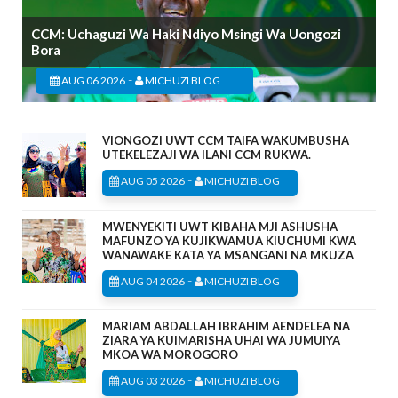
CCM: Uchaguzi Wa Haki Ndiyo Msingi Wa Uongozi
Bora
-
AUG 06 2026
MICHUZI BLOG
VIONGOZI UWT CCM TAIFA WAKUMBUSHA
UTEKELEZAJI WA ILANI CCM RUKWA.
-
AUG 05 2026
MICHUZI BLOG
MWENYEKITI UWT KIBAHA MJI ASHUSHA
MAFUNZO YA KUJIKWAMUA KIUCHUMI KWA
WANAWAKE KATA YA MSANGANI NA MKUZA
-
AUG 04 2026
MICHUZI BLOG
MARIAM ABDALLAH IBRAHIM AENDELEA NA
ZIARA YA KUIMARISHA UHAI WA JUMUIYA
MKOA WA MOROGORO
-
AUG 03 2026
MICHUZI BLOG