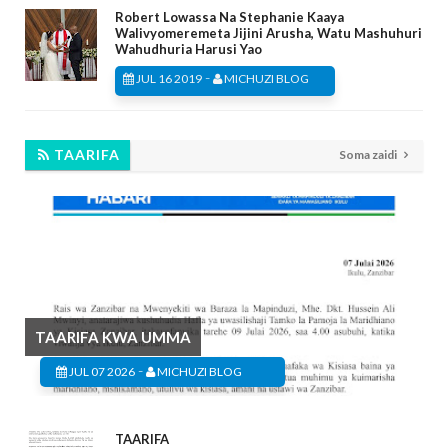
Robert Lowassa Na Stephanie Kaaya
Walivyomeremeta Jijini Arusha, Watu Mashuhuri
Wahudhuria Harusi Yao
-
JUL 16 2019
MICHUZI BLOG
TAARIFA
Soma zaidi
TAARIFA KWA UMMA
-
JUL 07 2026
MICHUZI BLOG
TAARIFA