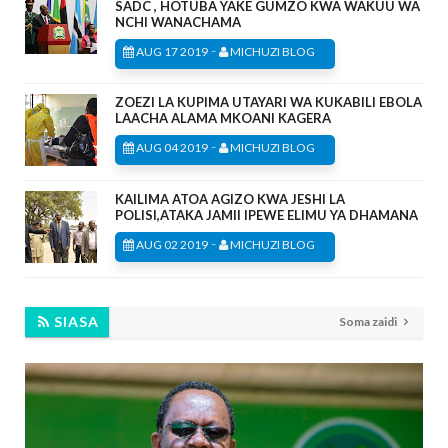
SADC , HOTUBA YAKE GUMZO KWA WAKUU WA
NCHI WANACHAMA
-
AUG 17 2019
MICHUZI BLOG
ZOEZI LA KUPIMA UTAYARI WA KUKABILI EBOLA
LAACHA ALAMA MKOANI KAGERA
-
AUG 04 2019
MICHUZI BLOG
KAILIMA ATOA AGIZO KWA JESHI LA
POLISI,ATAKA JAMII IPEWE ELIMU YA DHAMANA
-
AUG 02 2019
MICHUZI BLOG
SIASA
Soma zaidi