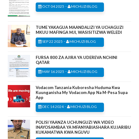
-
OCT 04 2025
MICHUZI BLOG
TUME YAKAGUA MAANDALIZI YA UCHAGUZI
MKUU MAFINGA MJI, WASISITIZWA WELEDI
-
SEP 22 2025
MICHUZI BLOG
FURSA 800 ZA AJIRA YA UDEREVA NCHINI
QATAR
-
MAY 16 2025
MICHUZI BLOG
Vodacom Tanzania Kuboresha Huduma Kwa
Kuunganisha My Vodacom App Na M-Pesa Supa
App
-
DEC 14 2024
MICHUZI BLOG
POLISI YAANZA UCHUNGUZI WA VIDEO
INAYOSAMBAA YA MFANYABIASHARA KUJARIBU
KUKAMATWA KWA NGUVU