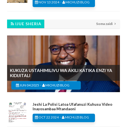
-
NOV 13 2024
MICHUZI BLOG
IJUE SHERIA
Soma zaidi
KUKUZA USTAHIMILIVU WA AKILI KATIKA ENZI YA
KIDIJITALI
-
JUN 04 2025
MICHUZI BLOG
Jeshi La Polisi Latoa Ufafanuzi Kuhusu Video
Inayosambaa Mtandaoni
-
OCT 22 2024
MICHUZI BLOG