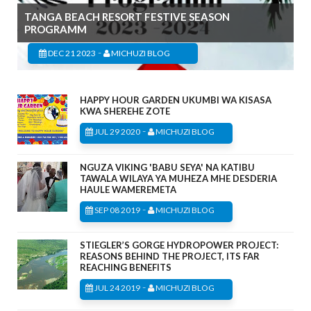
TANGA BEACH RESORT FESTIVE SEASON
PROGRAMM
-
DEC 21 2023
MICHUZI BLOG
HAPPY HOUR GARDEN UKUMBI WA KISASA
KWA SHEREHE ZOTE
-
JUL 29 2020
MICHUZI BLOG
NGUZA VIKING 'BABU SEYA' NA KATIBU
TAWALA WILAYA YA MUHEZA MHE DESDERIA
HAULE WAMEREMETA
-
SEP 08 2019
MICHUZI BLOG
STIEGLER’S GORGE HYDROPOWER PROJECT:
REASONS BEHIND THE PROJECT, ITS FAR
REACHING BENEFITS
-
JUL 24 2019
MICHUZI BLOG