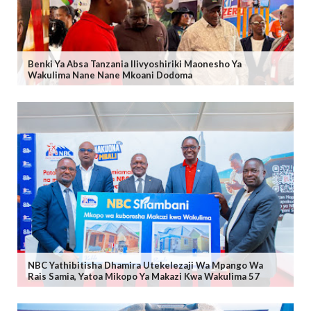
Benki Ya Absa Tanzania Ilivyoshiriki Maonesho Ya
Wakulima Nane Nane Mkoani Dodoma
NBC Yathibitisha Dhamira Utekelezaji Wa Mpango Wa
Rais Samia, Yatoa Mikopo Ya Makazi Kwa Wakulima 57