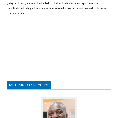
yaliyo chanya kwa Taifa letu. Tafadhali sana unapotoa maoni
usichafue hali ya hewa wala usijeruhi hisia za mtu/watu. Kuwa
mstaarabu...
MUHIDIN ISSA MICHUZI