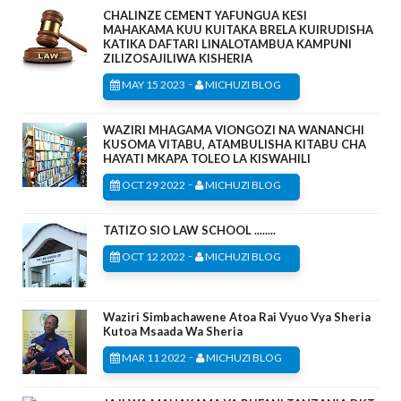
CHALINZE CEMENT YAFUNGUA KESI
MAHAKAMA KUU KUITAKA BRELA KUIRUDISHA
KATIKA DAFTARI LINALOTAMBUA KAMPUNI
ZILIZOSAJILIWA KISHERIA
-
MAY 15 2023
MICHUZI BLOG
WAZIRI MHAGAMA VIONGOZI NA WANANCHI
KUSOMA VITABU, ATAMBULISHA KITABU CHA
HAYATI MKAPA TOLEO LA KISWAHILI
-
OCT 29 2022
MICHUZI BLOG
TATIZO SIO LAW SCHOOL ........
-
OCT 12 2022
MICHUZI BLOG
Waziri Simbachawene Atoa Rai Vyuo Vya Sheria
Kutoa Msaada Wa Sheria
-
MAR 11 2022
MICHUZI BLOG