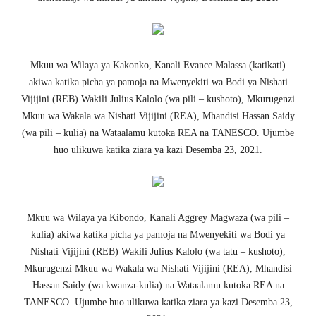
Mkuu wa Wilaya ya Kakonko, Kanali Evance Malassa (katikati)
akiwa katika picha ya pamoja na Mwenyekiti wa Bodi ya Nishati
Vijijini (REB) Wakili Julius Kalolo (wa pili – kushoto), Mkurugenzi
Mkuu wa Wakala wa Nishati Vijijini (REA), Mhandisi Hassan Saidy
(wa pili – kulia) na Wataalamu kutoka REA na TANESCO. Ujumbe
huo ulikuwa katika ziara ya kazi Desemba 23, 2021.
Mkuu wa Wilaya ya Kibondo, Kanali Aggrey Magwaza (wa pili –
kulia) akiwa katika picha ya pamoja na Mwenyekiti wa Bodi ya
Nishati Vijijini (REB) Wakili Julius Kalolo (wa tatu – kushoto),
Mkurugenzi Mkuu wa Wakala wa Nishati Vijijini (REA), Mhandisi
Hassan Saidy (wa kwanza-kulia) na Wataalamu kutoka REA na
TANESCO. Ujumbe huo ulikuwa katika ziara ya kazi Desemba 23,