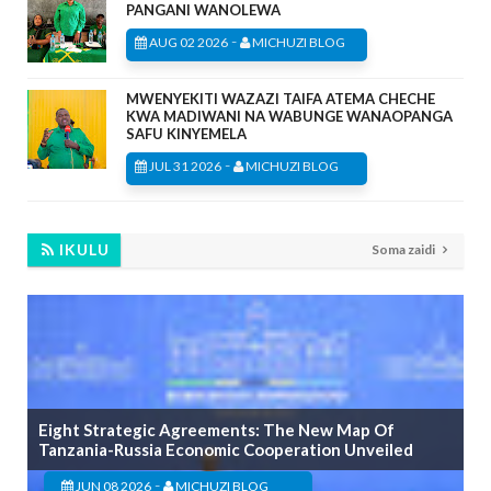
PANGANI WANOLEWA
-
AUG 02 2026
MICHUZI BLOG
MWENYEKITI WAZAZI TAIFA ATEMA CHECHE
KWA MADIWANI NA WABUNGE WANAOPANGA
SAFU KINYEMELA
-
JUL 31 2026
MICHUZI BLOG
IKULU
Soma zaidi
Eight Strategic Agreements: The New Map Of
Tanzania-Russia Economic Cooperation Unveiled
-
JUN 08 2026
MICHUZI BLOG