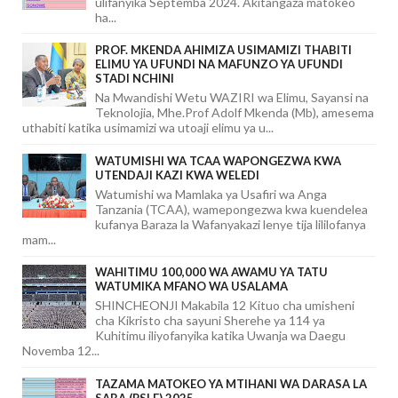
ulifanyika Septemba 2024. Akitangaza matokeo
ha...
PROF. MKENDA AHIMIZA USIMAMIZI THABITI
ELIMU YA UFUNDI NA MAFUNZO YA UFUNDI
STADI NCHINI
Na Mwandishi Wetu WAZIRI wa Elimu, Sayansi na
Teknolojia, Mhe.Prof Adolf Mkenda (Mb), amesema
uthabiti katika usimamizi wa utoaji elimu ya u...
WATUMISHI WA TCAA WAPONGEZWA KWA
UTENDAJI KAZI KWA WELEDI
Watumishi wa Mamlaka ya Usafiri wa Anga
Tanzania (TCAA), wamepongezwa kwa kuendelea
kufanya Baraza la Wafanyakazi lenye tija lililofanya
mam...
WAHITIMU 100,000 WA AWAMU YA TATU
WATUMIKA MFANO WA USALAMA
SHINCHEONJI Makabila 12 Kituo cha umisheni
cha Kikristo cha sayuni Sherehe ya 114 ya
Kuhitimu iliyofanyika katika Uwanja wa Daegu
Novemba 12...
TAZAMA MATOKEO YA MTIHANI WA DARASA LA