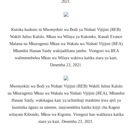
2021.
Kutoka kushoto ni Mwenyekiti wa Bodi ya Nishati Vijijini (REB)
Wakili Julius Kalolo, Mkuu wa Wilaya ya Kakonko, Kanali Evance
Malassa na Mkurugenzi Mkuu wa Wakala wa Nishati Vijijini (REA)
Mhandisi Hassan Saidy wakijadiliana jambo. Viongozi wa REA
walimtembelea Mkuu wa Wilaya wakiwa katika ziara ya kazi,
Desemba 23, 2021.
Mwenyekiti wa Bodi ya Nishati Vijijini (REB) Wakili Julius Kalolo
na Mkurugenzi Mkuu wa Wakala wa Nishati Vijijini (REA), Mhandisi
Hassan Saidy, wakikagua kazi ya uchimbaji mashimo kwa ajili ya
kusimika nguzo za umeme, inayoendelea katika kijiji cha Kagezi
wilayani Kibondo, Mkoa wa Kigoma. Viongozi hao walikuwa katika
ziara ya kazi, Desemba 23, 2021.