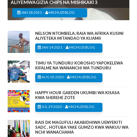
ALIYEMWAGIZIA CHIPS NA MISHIKAKI 3
-
JAN 18 2021
MICHUZI BLOG
NELSON NTOMBELA; RAIA WA AFRIKA KUSINI
ALIYETEKA MITANDAO YA KIJAMII
-
JAN 14 2021
MICHUZI BLOG
TIMU YA TUNDURU KOROSHO YAPOKELEWA
KIFALME NA WANANCHI WA TUNDURU
-
AUG 03 2020
MICHUZI BLOG
HAPPY HOUR GARDEN UKUMBI WA KISASA
KWA SHEREHE ZOTE
-
JUL 29 2020
MICHUZI BLOG
RAIS DK MAGUFULI AKABIDHIWA UENYEKITI
SADC , HOTUBA YAKE GUMZO KWA WAKUU WA
NCHI WANACHAMA