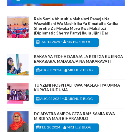
Rais Samia Ahutubia Mabalozi Pamoja Na
Wawakilishi Wa Mashirika Ya Kimataifa Katika
Sherehe Za Mwaka Mpya Kwa Mabalozi
(Diplomatic Sherry Party) Ikulu Jijini Dar
-
JAN 14 2025
MICHUZI BLOG
BAKAA YA FEDHA DARAJA LA BEREGA KUJENGA
BARABARA, MADARAJA NA MAKARAVATI
-
AUG 03 2024
MICHUZI BLOG
TUNZENI HOSPITALI KWA MASLAHI YA UMMA
KUPATA HUDUMA
-
AUG 02 2024
MICHUZI BLOG
DC ADVERA AMPONGEZA RAIS SAMIA KWA
MIRDI YA MAJI BIHARAMULO
-
FEB 20 2024
MICHUZI BLOG