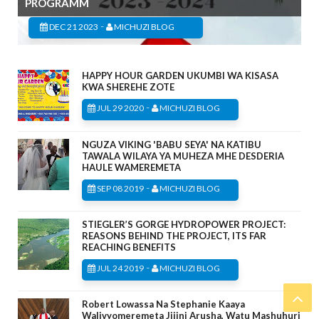
PROGRAMM
-
DEC 21 2023
MICHUZI BLOG
HAPPY HOUR GARDEN UKUMBI WA KISASA
KWA SHEREHE ZOTE
-
JUL 29 2020
MICHUZI BLOG
NGUZA VIKING 'BABU SEYA' NA KATIBU
TAWALA WILAYA YA MUHEZA MHE DESDERIA
HAULE WAMEREMETA
-
SEP 08 2019
MICHUZI BLOG
STIEGLER’S GORGE HYDROPOWER PROJECT:
REASONS BEHIND THE PROJECT, ITS FAR
REACHING BENEFITS
-
JUL 24 2019
MICHUZI BLOG
Robert Lowassa Na Stephanie Kaaya
Walivyomeremeta Jijini Arusha, Watu Mashuhuri