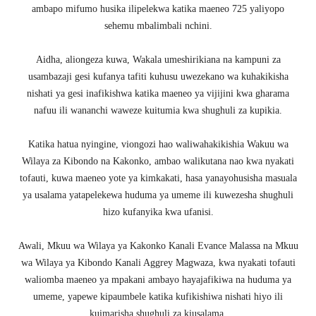
ambapo mifumo husika ilipelekwa katika maeneo 725 yaliyopo
sehemu mbalimbali nchini.
Aidha, aliongeza kuwa, Wakala umeshirikiana na kampuni za
usambazaji gesi kufanya tafiti kuhusu uwezekano wa kuhakikisha
nishati ya gesi inafikishwa katika maeneo ya vijijini kwa gharama
nafuu ili wananchi waweze kuitumia kwa shughuli za kupikia.
Katika hatua nyingine, viongozi hao waliwahakikishia Wakuu wa
Wilaya za Kibondo na Kakonko, ambao walikutana nao kwa nyakati
tofauti, kuwa maeneo yote ya kimkakati, hasa yanayohusisha masuala
ya usalama yatapelekewa huduma ya umeme ili kuwezesha shughuli
hizo kufanyika kwa ufanisi.
Awali, Mkuu wa Wilaya ya Kakonko Kanali Evance Malassa na Mkuu
wa Wilaya ya Kibondo Kanali Aggrey Magwaza, kwa nyakati tofauti
waliomba maeneo ya mpakani ambayo hayajafikiwa na huduma ya
umeme, yapewe kipaumbele katika kufikishiwa nishati hiyo ili
kuimarisha shughuli za kiusalama.