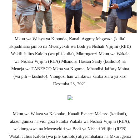
Mkuu wa Wilaya ya Kibondo, Kanali Aggrey Magwaza (kulia)
akijadiliana jambo na Mwenyekiti wa Bodi ya Nishati Vijijini (REB)
Wakili Julius Kalolo (wa pili-kulia), Mkurugenzi Mkuu wa Wakala
wa Nishati Vijijini (REA) Mhandisi Hassan Saidy (kushoto) na
Meneja wa TANESCO Mkoa wa Kigoma, Mhandisi Jaffary Mpina
(wa pili – kushoto). Viongozi hao walikuwa katika ziara ya kazi
Desemba 23, 2021.
Mkuu wa Wilaya ya Kakonko, Kanali Evance Malassa (katikati),
akizungumza na viongozi kutoka Wakala wa Nishati Vijijini (REA),
wakiongozwa na Mwenyekiti wa Bodi ya Nishati Vijijini (REB)
Wakili Julius Kalolo (wa pili-kushoto) aliyeambatana na Mkurugenzi