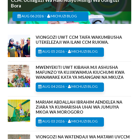
Bora
-
AUG 06 2026
MICHUZI BLOG
VIONGOZI UWT CCM TAIFA WAKUMBUSHA
UTEKELEZAJI WA ILANI CCM RUKWA.
-
AUG 05 2026
MICHUZI BLOG
MWENYEKITI UWT KIBAHA MJI ASHUSHA
MAFUNZO YA KUJIKWAMUA KIUCHUMI KWA
WANAWAKE KATA YA MSANGANI NA MKUZA
-
AUG 04 2026
MICHUZI BLOG
MARIAM ABDALLAH IBRAHIM AENDELEA NA
ZIARA YA KUIMARISHA UHAI WA JUMUIYA
MKOA WA MOROGORO
-
AUG 03 2026
MICHUZI BLOG
VIONGOZI NA WATENDAJI WA MATAWI UVCCM