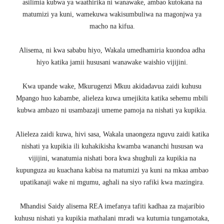
asilimia kubwa ya waathirika ni wanawake, ambao kutokana na
matumizi ya kuni, wamekuwa wakisumbuliwa na magonjwa ya
macho na kifua.
Alisema, ni kwa sababu hiyo, Wakala umedhamiria kuondoa adha
hiyo katika jamii hususani wanawake waishio vijijini.
Kwa upande wake, Mkurugenzi Mkuu akidadavua zaidi kuhusu
Mpango huo kabambe, alieleza kuwa umejikita katika sehemu mbili
kubwa ambazo ni usambazaji umeme pamoja na nishati ya kupikia.
Alieleza zaidi kuwa, hivi sasa, Wakala unaongeza nguvu zaidi katika
nishati ya kupikia ili kuhakikisha kwamba wananchi hususan wa
vijijini, wanatumia nishati bora kwa shughuli za kupikia na
kupunguza au kuachana kabisa na matumizi ya kuni na mkaa ambao
upatikanaji wake ni mgumu, aghali na siyo rafiki kwa mazingira.
Mhandisi Saidy alisema REA imefanya tafiti kadhaa za majaribio
kuhusu nishati ya kupikia mathalani mradi wa kutumia tungamotaka,