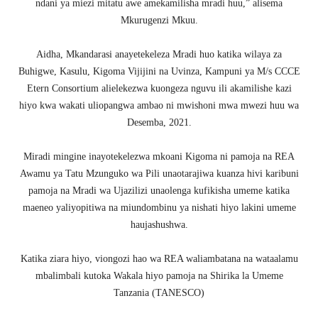
ndani ya miezi mitatu awe amekamilisha mradi huu,” alisema
Mkurugenzi Mkuu.
Aidha, Mkandarasi anayetekeleza Mradi huo katika wilaya za
Buhigwe, Kasulu, Kigoma Vijijini na Uvinza, Kampuni ya M/s CCCE
Etern Consortium alielekezwa kuongeza nguvu ili akamilishe kazi
hiyo kwa wakati uliopangwa ambao ni mwishoni mwa mwezi huu wa
Desemba, 2021.
Miradi mingine inayotekelezwa mkoani Kigoma ni pamoja na REA
Awamu ya Tatu Mzunguko wa Pili unaotarajiwa kuanza hivi karibuni
pamoja na Mradi wa Ujazilizi unaolenga kufikisha umeme katika
maeneo yaliyopitiwa na miundombinu ya nishati hiyo lakini umeme
haujashushwa.
Katika ziara hiyo, viongozi hao wa REA waliambatana na wataalamu
mbalimbali kutoka Wakala hiyo pamoja na Shirika la Umeme
Tanzania (TANESCO)