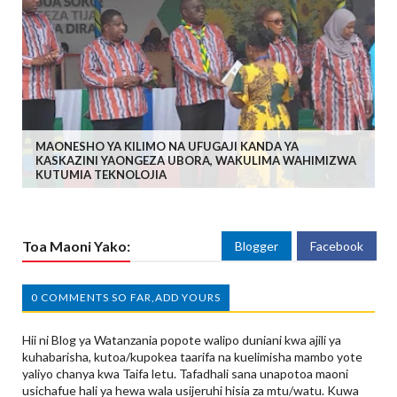
MAONESHO YA KILIMO NA UFUGAJI KANDA YA
KASKAZINI YAONGEZA UBORA, WAKULIMA WAHIMIZWA
KUTUMIA TEKNOLOJIA
Toa Maoni Yako:
Blogger
Facebook
0 COMMENTS SO FAR,ADD YOURS
Hii ni Blog ya Watanzania popote walipo duniani kwa ajili ya
kuhabarisha, kutoa/kupokea taarifa na kuelimisha mambo yote
yaliyo chanya kwa Taifa letu. Tafadhali sana unapotoa maoni
usichafue hali ya hewa wala usijeruhi hisia za mtu/watu. Kuwa