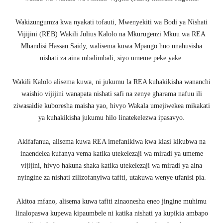
Wakizungumza kwa nyakati tofauti, Mwenyekiti wa Bodi ya Nishati
Vijijini (REB) Wakili Julius Kalolo na Mkurugenzi Mkuu wa REA
Mhandisi Hassan Saidy, walisema kuwa Mpango huo unahusisha
nishati za aina mbalimbali, siyo umeme peke yake.
Wakili Kalolo alisema kuwa, ni jukumu la REA kuhakikisha wananchi
waishio vijijini wanapata nishati safi na zenye gharama nafuu ili
ziwasaidie kuboresha maisha yao, hivyo Wakala umejiwekea mikakati
ya kuhakikisha jukumu hilo linatekelezwa ipasavyo.
Akifafanua, alisema kuwa REA imefanikiwa kwa kiasi kikubwa na
inaendelea kufanya vema katika utekelezaji wa miradi ya umeme
vijijini, hivyo hakuna shaka katika utekelezaji wa miradi ya aina
nyingine za nishati zilizofanyiwa tafiti, utakuwa wenye ufanisi pia.
Akitoa mfano, alisema kuwa tafiti zinaonesha eneo jingine muhimu
linalopaswa kupewa kipaumbele ni katika nishati ya kupikia ambapo