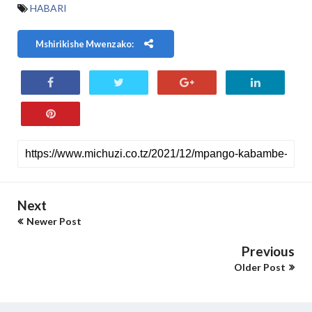
HABARI
Mshirikishe Mwenzako:
Next
Newer Post
Previous
Older Post