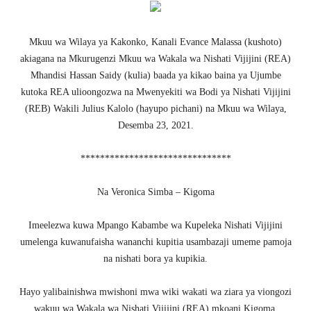
Mkuu wa Wilaya ya Kakonko, Kanali Evance Malassa (kushoto)
akiagana na Mkurugenzi Mkuu wa Wakala wa Nishati Vijijini (REA)
Mhandisi Hassan Saidy (kulia) baada ya kikao baina ya Ujumbe
kutoka REA ulioongozwa na Mwenyekiti wa Bodi ya Nishati Vijijini
(REB) Wakili Julius Kalolo (hayupo pichani) na Mkuu wa Wilaya,
Desemba 23, 2021.
*******************************
Na Veronica Simba – Kigoma
Imeelezwa kuwa Mpango Kabambe wa Kupeleka Nishati Vijijini
umelenga kuwanufaisha wananchi kupitia usambazaji umeme pamoja
na nishati bora ya kupikia.
Hayo yalibainishwa mwishoni mwa wiki wakati wa ziara ya viongozi
wakuu wa Wakala wa Nishati Vijijini (REA) mkoani Kigoma.