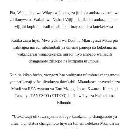
Pia, Wakuu hao wa Wilaya walipongeza jitihada ambazo zimekuwa
zikifanywa na Wakala wa Nishati Vijijini katika kusambaza umeme
vijijini kupitia miradi mbalimbali inayoendelea kutekelezwa.
Katika ziara hiyo, Mwenyekiti wa Bodi na Mkurugenzi Mkuu pia
walikagua miradi mbalimbali ya umeme pamoja na kukutana na
wakandarasi wanaotekeleza miradi hiyo ambapo walijadili
changamoto zilizopo na kuzipatia ufumbuzi.
Kupitia kikao hicho, viongozi hao waliipatia ufumbuzi changamoto
ya upatikanaji vifaa iliyokuwa ikimkabili Mkandarasi anayetekeleza
Mradi wa REA Awamu ya Tatu Mzunguko wa Kwanza, Kampuni
Tanzu ya TANESCO (ETDCO) katika wilaya za Kakonko na
Kibondo.
“Utekelezaji ulikuwa nyuma kidogo kutokana na changamoto ya
vifaa. Tumetatua changamoto hiyo na tumemwelekeza Mkandarasi