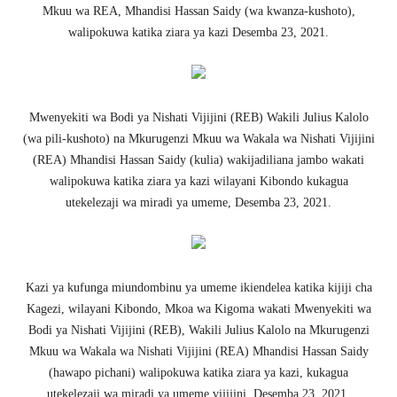
Mkuu wa REA, Mhandisi Hassan Saidy (wa kwanza-kushoto),
walipokuwa katika ziara ya kazi Desemba 23, 2021.
Mwenyekiti wa Bodi ya Nishati Vijijini (REB) Wakili Julius Kalolo
(wa pili-kushoto) na Mkurugenzi Mkuu wa Wakala wa Nishati Vijijini
(REA) Mhandisi Hassan Saidy (kulia) wakijadiliana jambo wakati
walipokuwa katika ziara ya kazi wilayani Kibondo kukagua
utekelezaji wa miradi ya umeme, Desemba 23, 2021.
Kazi ya kufunga miundombinu ya umeme ikiendelea katika kijiji cha
Kagezi, wilayani Kibondo, Mkoa wa Kigoma wakati Mwenyekiti wa
Bodi ya Nishati Vijijini (REB), Wakili Julius Kalolo na Mkurugenzi
Mkuu wa Wakala wa Nishati Vijijini (REA) Mhandisi Hassan Saidy
(hawapo pichani) walipokuwa katika ziara ya kazi, kukagua
utekelezaji wa miradi ya umeme vijijini, Desemba 23, 2021.