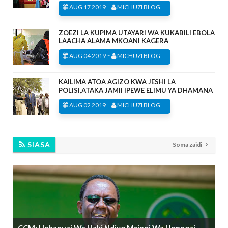
-
AUG 17 2019
MICHUZI BLOG
ZOEZI LA KUPIMA UTAYARI WA KUKABILI EBOLA
LAACHA ALAMA MKOANI KAGERA
-
AUG 04 2019
MICHUZI BLOG
KAILIMA ATOA AGIZO KWA JESHI LA
POLISI,ATAKA JAMII IPEWE ELIMU YA DHAMANA
-
AUG 02 2019
MICHUZI BLOG
SIASA
Soma zaidi
CCM: Uchaguzi Wa Haki Ndiyo Msingi Wa Uongozi