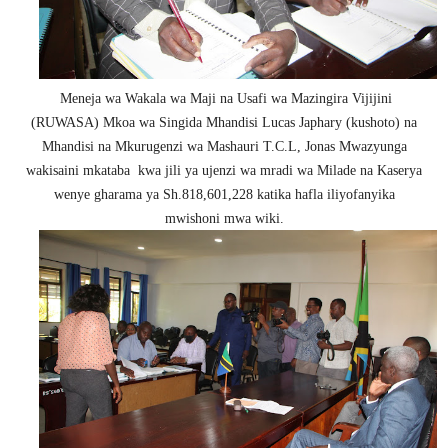
Meneja wa Wakala wa Maji na Usafi wa Mazingira Vijijini
(RUWASA) Mkoa wa Singida Mhandisi Lucas Japhary (kushoto) na
Mhandisi na Mkurugenzi wa Mashauri T.C.L, Jonas Mwazyunga
wakisaini mkataba kwa jili ya ujenzi wa mradi wa Milade na Kaserya
wenye gharama ya Sh.818,601,228 katika hafla iliyofanyika
mwishoni mwa wiki.