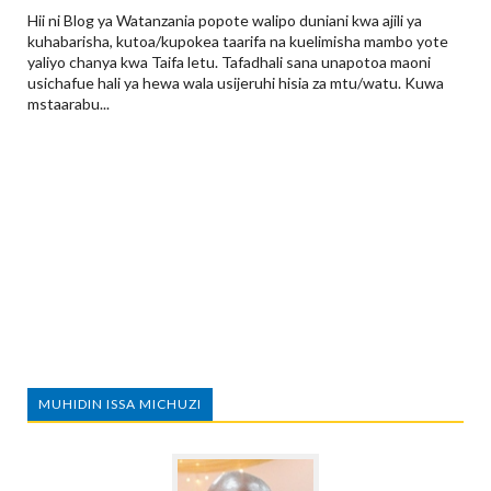
Hii ni Blog ya Watanzania popote walipo duniani kwa ajili ya
kuhabarisha, kutoa/kupokea taarifa na kuelimisha mambo yote
yaliyo chanya kwa Taifa letu. Tafadhali sana unapotoa maoni
usichafue hali ya hewa wala usijeruhi hisia za mtu/watu. Kuwa
mstaarabu...
MUHIDIN ISSA MICHUZI