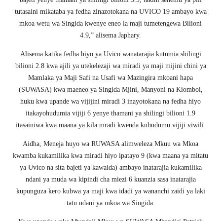
tutasaini mikataba ya fedha zinazotokana na UVICO 19 ambayo kwa
mkoa wetu wa Singida kwenye eneo la maji tumetengewa Bilioni
4.9,” alisema Japhary.
Alisema katika fedha hiyo ya Uvico wanatarajia kutumia shilingi
bilioni 2.8 kwa ajili ya utekelezaji wa miradi ya maji mijini chini ya
Mamlaka ya Maji Safi na Usafi wa Mazingira mkoani hapa
(SUWASA) kwa maeneo ya Singida Mjini, Manyoni na Kiomboi,
huku kwa upande wa vijijini miradi 3 inayotokana na fedha hiyo
itakayohudumia vijiji 6 yenye thamani ya shilingi bilioni 1.9
itasainiwa kwa maana ya kila mradi kwenda kuhudumu vijiji viwili.
Aidha, Meneja huyo wa RUWASA alimweleza Mkuu wa Mkoa
kwamba kukamilika kwa miradi hiyo ipatayo 9 (kwa maana ya mitatu
ya Uvico na sita bajeti ya kawaida) ambayo inatarajia kukamilika
ndani ya muda wa kipindi cha miezi 6 kuanzia sasa inatarajia
kupunguza kero kubwa ya maji kwa idadi ya wananchi zaidi ya laki
tatu ndani ya mkoa wa Singida.