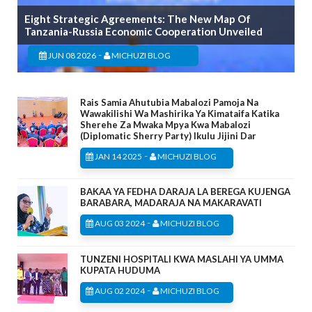
Eight Strategic Agreements: The New Map Of
Tanzania-Russia Economic Cooperation Unveiled
-
JUN 08 2026
MICHUZI BLOG
Rais Samia Ahutubia Mabalozi Pamoja Na
Wawakilishi Wa Mashirika Ya Kimataifa Katika
Sherehe Za Mwaka Mpya Kwa Mabalozi
(Diplomatic Sherry Party) Ikulu Jijini Dar
-
JAN 14 2025
MICHUZI BLOG
BAKAA YA FEDHA DARAJA LA BEREGA KUJENGA
BARABARA, MADARAJA NA MAKARAVATI
-
AUG 03 2024
MICHUZI BLOG
TUNZENI HOSPITALI KWA MASLAHI YA UMMA
KUPATA HUDUMA
-
AUG 02 2024
MICHUZI BLOG