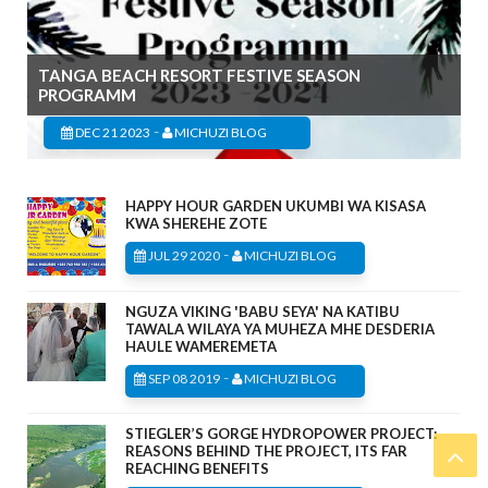
TANGA BEACH RESORT FESTIVE SEASON
PROGRAMM
-
DEC 21 2023
MICHUZI BLOG
HAPPY HOUR GARDEN UKUMBI WA KISASA
KWA SHEREHE ZOTE
-
JUL 29 2020
MICHUZI BLOG
NGUZA VIKING 'BABU SEYA' NA KATIBU
TAWALA WILAYA YA MUHEZA MHE DESDERIA
HAULE WAMEREMETA
-
SEP 08 2019
MICHUZI BLOG
STIEGLER’S GORGE HYDROPOWER PROJECT:
REASONS BEHIND THE PROJECT, ITS FAR
REACHING BENEFITS