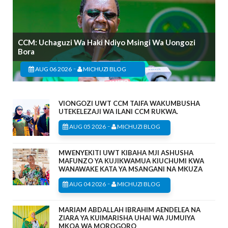
CCM: Uchaguzi Wa Haki Ndiyo Msingi Wa Uongozi
Bora
-
AUG 06 2026
MICHUZI BLOG
VIONGOZI UWT CCM TAIFA WAKUMBUSHA
UTEKELEZAJI WA ILANI CCM RUKWA.
-
AUG 05 2026
MICHUZI BLOG
MWENYEKITI UWT KIBAHA MJI ASHUSHA
MAFUNZO YA KUJIKWAMUA KIUCHUMI KWA
WANAWAKE KATA YA MSANGANI NA MKUZA
-
AUG 04 2026
MICHUZI BLOG
MARIAM ABDALLAH IBRAHIM AENDELEA NA
ZIARA YA KUIMARISHA UHAI WA JUMUIYA
MKOA WA MOROGORO