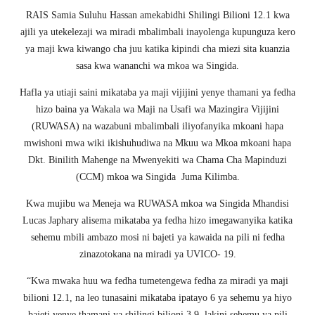
RAIS Samia Suluhu Hassan amekabidhi Shilingi Bilioni 12.1 kwa
ajili ya utekelezaji wa miradi mbalimbali inayolenga kupunguza kero
ya maji kwa kiwango cha juu katika kipindi cha miezi sita kuanzia
sasa kwa wananchi wa mkoa wa Singida.
Hafla ya utiaji saini mikataba ya maji vijijini yenye thamani ya fedha
hizo baina ya Wakala wa Maji na Usafi wa Mazingira Vijijini
(RUWASA) na wazabuni mbalimbali iliyofanyika mkoani hapa
mwishoni mwa wiki ikishuhudiwa na Mkuu wa Mkoa mkoani hapa
Dkt. Binilith Mahenge na Mwenyekiti wa Chama Cha Mapinduzi
(CCM) mkoa wa Singida Juma Kilimba.
Kwa mujibu wa Meneja wa RUWASA mkoa wa Singida Mhandisi
Lucas Japhary alisema mikataba ya fedha hizo imegawanyika katika
sehemu mbili ambazo mosi ni bajeti ya kawaida na pili ni fedha
zinazotokana na miradi ya UVICO- 19.
“Kwa mwaka huu wa fedha tumetengewa fedha za miradi ya maji
bilioni 12.1, na leo tunasaini mikataba ipatayo 6 ya sehemu ya hiyo
bajeti yenye thamani ya shilingi bilioni 3.9, lakini sehemu ya pili