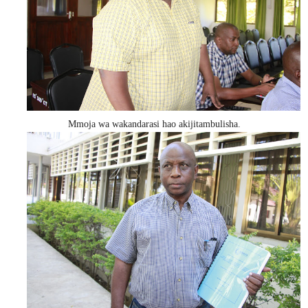
Mmoja wa wakandarasi hao akijitambulisha.