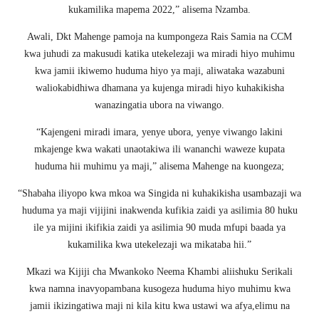
kukamilika mapema 2022,” alisema Nzamba.
Awali, Dkt Mahenge pamoja na kumpongeza Rais Samia na CCM
kwa juhudi za makusudi katika utekelezaji wa miradi hiyo muhimu
kwa jamii ikiwemo huduma hiyo ya maji, aliwataka wazabuni
waliokabidhiwa dhamana ya kujenga miradi hiyo kuhakikisha
wanazingatia ubora na viwango.
“Kajengeni miradi imara, yenye ubora, yenye viwango lakini
mkajenge kwa wakati unaotakiwa ili wananchi waweze kupata
huduma hii muhimu ya maji,” alisema Mahenge na kuongeza;
“Shabaha iliyopo kwa mkoa wa Singida ni kuhakikisha usambazaji wa
huduma ya maji vijijini inakwenda kufikia zaidi ya asilimia 80 huku
ile ya mijini ikifikia zaidi ya asilimia 90 muda mfupi baada ya
kukamilika kwa utekelezaji wa mikataba hii.”
Mkazi wa Kijiji cha Mwankoko Neema Khambi aliishuku Serikali
kwa namna inavyopambana kusogeza huduma hiyo muhimu kwa
jamii ikizingatiwa maji ni kila kitu kwa ustawi wa afya,elimu na