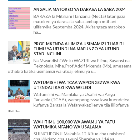
ANGALIA MATOKEO YA DARASA LA SABA 2024
BARAZA la Mitihani lTanzania (Necta) latangaza
matokeo ya darasa la saba, ambapo mtihani
ulifanyika Septemba 2024. Akitangaza matokeo
ha...
PROF. MKENDA AHIMIZA USIMAMIZI THABITI
ELIMU YA UFUNDI NA MAFUNZO YA UFUNDI
STADI NCHINI
Na Mwandishi Wetu WAZIRI wa Elimu, Sayansi na
Teknolojia, Mhe.Prof Adolf Mkenda (Mb), amesema
uthabiti katika usimamizi wa utoaji elimu ya u...
WATUMISHI WA TCAA WAPONGEZWA KWA
UTENDAJI KAZI KWA WELEDI
Watumishi wa Mamlaka ya Usafiri wa Anga
Tanzania (TCAA), wamepongezwa kwa kuendelea
kufanya Baraza la Wafanyakazi lenye tija lililofanya
mam...
WAHITIMU 100,000 WA AWAMU YA TATU
WATUMIKA MFANO WA USALAMA
SHINCHEONJI Makabila 12 Kituo cha umisheni
cha Kikristo cha sayuni Sherehe ya 114 ya