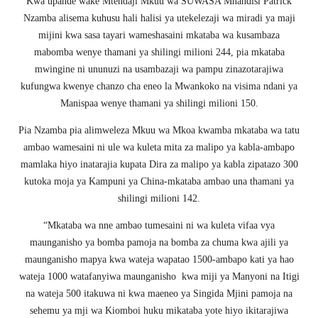
Kwa upande wake Mtendaji Mkuu wa SUWASA Mhandisi Patrick
Nzamba alisema kuhusu hali halisi ya utekelezaji wa miradi ya maji
mijini kwa sasa tayari wameshasaini mkataba wa kusambaza
mabomba wenye thamani ya shilingi milioni 244, pia mkataba
mwingine ni ununuzi na usambazaji wa pampu zinazotarajiwa
kufungwa kwenye chanzo cha eneo la Mwankoko na visima ndani ya
Manispaa wenye thamani ya shilingi milioni 150.
Pia Nzamba pia alimweleza Mkuu wa Mkoa kwamba mkataba wa tatu
ambao wamesaini ni ule wa kuleta mita za malipo ya kabla-ambapo
mamlaka hiyo inatarajia kupata Dira za malipo ya kabla zipatazo 300
kutoka moja ya Kampuni ya China-mkataba ambao una thamani ya
shilingi milioni 142.
“Mkataba wa nne ambao tumesaini ni wa kuleta vifaa vya
maunganisho ya bomba pamoja na bomba za chuma kwa ajili ya
maunganisho mapya kwa wateja wapatao 1500-ambapo kati ya hao
wateja 1000 watafanyiwa maunganisho kwa miji ya Manyoni na Itigi
na wateja 500 itakuwa ni kwa maeneo ya Singida Mjini pamoja na
sehemu ya mji wa Kiomboi huku mikataba yote hiyo ikitarajiwa