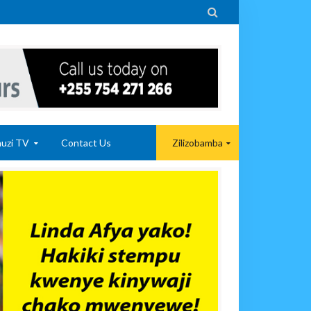

uzi TV
Contact Us
Zilizobamba