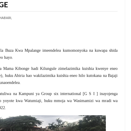
GE
HABARI,
eo la Buza Kwa Mpalange imeendelea kumomonyoka na kuwapa shida
eo hayo.
wa Mama Kibonge hadi Kilungule zimelazimika kuishia kwenye eneo
, huku Abiria hao wakilazimika kuishia eneo hilo kutokana na Bajaji
unaoendelea.
tuliwa na Kampuni ya Group six international [G S I ] inayojenga
oto yoyote kwa Watumiaji, huku mmoja wa Wasimamizi wa mradi wa
022.