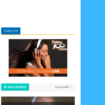
TIMES FM
MAJAMBO
Soma zaidi