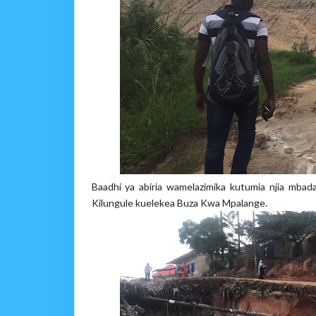
Baadhi ya abiria wamelazimika kutumia njia mbada
Kilungule kuelekea Buza Kwa Mpalange.