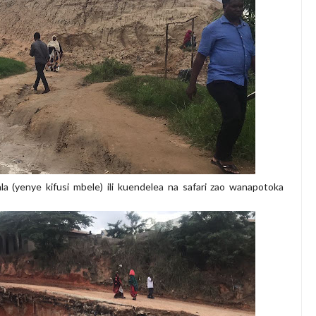
la (yenye kifusi mbele) ili kuendelea na safari zao wanapotoka