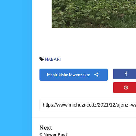
HABARI
Mshirikishe Mwenzako:
Next
Newer Post