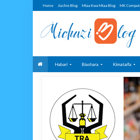
Home
Jiachie Blog
Mtaa Kwa Mtaa Blog
MK Comput
Habari
Biashara
Kimataifa