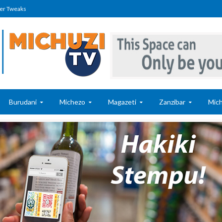
er Tweaks
Burudani
Michezo
Magazeti
Zanzibar
Mich