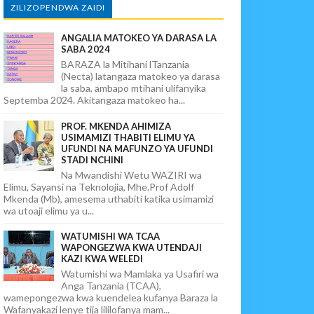
ZILIZOPENDWA ZAIDI
ANGALIA MATOKEO YA DARASA LA
SABA 2024
BARAZA la Mitihani lTanzania
(Necta) latangaza matokeo ya darasa
la saba, ambapo mtihani ulifanyika
Septemba 2024. Akitangaza matokeo ha...
PROF. MKENDA AHIMIZA
USIMAMIZI THABITI ELIMU YA
UFUNDI NA MAFUNZO YA UFUNDI
STADI NCHINI
Na Mwandishi Wetu WAZIRI wa
Elimu, Sayansi na Teknolojia, Mhe.Prof Adolf
Mkenda (Mb), amesema uthabiti katika usimamizi
wa utoaji elimu ya u...
WATUMISHI WA TCAA
WAPONGEZWA KWA UTENDAJI
KAZI KWA WELEDI
Watumishi wa Mamlaka ya Usafiri wa
Anga Tanzania (TCAA),
wamepongezwa kwa kuendelea kufanya Baraza la
Wafanyakazi lenye tija lililofanya mam...