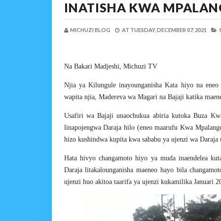
INATISHA KWA MPALAN
MICHUZI BLOG
AT
TUESDAY, DECEMBER 07, 2021
Na Bakari Madjeshi, Michuzi TV
Njia ya Kilungule inayounganisha Kata hiyo na en
wapita njia, Madereva wa Magari na Bajaji katika maen
Usafiri wa Bajaji unaochukua abiria kutoka Buza K
linapojengwa Daraja hilo (eneo maarufu Kwa Mpalange)
hizo kushindwa kupita kwa sababu ya ujenzi wa Daraja 
Hata hivyo changamoto hiyo ya muda inaendelea kuta
Daraja litakalounganisha maeneo hayo bila changam
ujenzi huo akitoa taarifa ya ujenzi kukamilika Januari 2