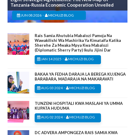
Tanzania-Russia Economic Cooperation Unveiled
-
JUN 08 2026
MICHUZI BLOG
Rais Samia Ahutubia Mabalozi Pamoja Na
Wawakilishi Wa Mashirika Ya Kimataifa Katika
Sherehe Za Mwaka Mpya Kwa Mabalozi
(Diplomatic Sherry Party) Ikulu Jijini Dar
-
JAN 14 2025
MICHUZI BLOG
BAKAA YA FEDHA DARAJA LA BEREGA KUJENGA
BARABARA, MADARAJA NA MAKARAVATI
-
AUG 03 2024
MICHUZI BLOG
TUNZENI HOSPITALI KWA MASLAHI YA UMMA
KUPATA HUDUMA
-
AUG 02 2024
MICHUZI BLOG
DC ADVERA AMPONGEZA RAIS SAMIA KWA