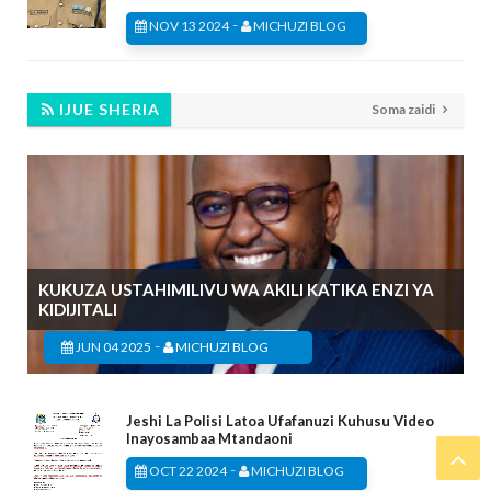
-
NOV 13 2024
MICHUZI BLOG
IJUE SHERIA
Soma zaidi
KUKUZA USTAHIMILIVU WA AKILI KATIKA ENZI YA
KIDIJITALI
-
JUN 04 2025
MICHUZI BLOG
Jeshi La Polisi Latoa Ufafanuzi Kuhusu Video
Inayosambaa Mtandaoni
-
OCT 22 2024
MICHUZI BLOG