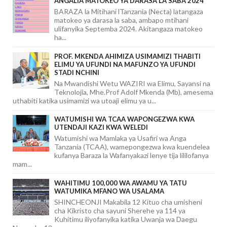
ANGALIA MATOKEO YA DARASA LA SABA 2024
BARAZA la Mitihani lTanzania (Necta) latangaza
matokeo ya darasa la saba, ambapo mtihani
ulifanyika Septemba 2024. Akitangaza matokeo
ha...
PROF. MKENDA AHIMIZA USIMAMIZI THABITI
ELIMU YA UFUNDI NA MAFUNZO YA UFUNDI
STADI NCHINI
Na Mwandishi Wetu WAZIRI wa Elimu, Sayansi na
Teknolojia, Mhe.Prof Adolf Mkenda (Mb), amesema
uthabiti katika usimamizi wa utoaji elimu ya u...
WATUMISHI WA TCAA WAPONGEZWA KWA
UTENDAJI KAZI KWA WELEDI
Watumishi wa Mamlaka ya Usafiri wa Anga
Tanzania (TCAA), wamepongezwa kwa kuendelea
kufanya Baraza la Wafanyakazi lenye tija lililofanya
mam...
WAHITIMU 100,000 WA AWAMU YA TATU
WATUMIKA MFANO WA USALAMA
SHINCHEONJI Makabila 12 Kituo cha umisheni
cha Kikristo cha sayuni Sherehe ya 114 ya
Kuhitimu iliyofanyika katika Uwanja wa Daegu