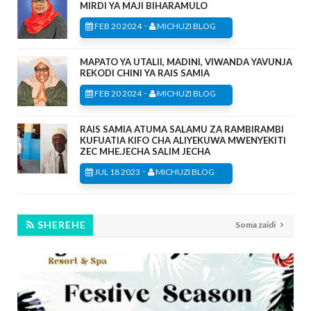
MIRDI YA MAJI BIHARAMULO
-
FEB 20 2024
MICHUZI BLOG
MAPATO YA UTALII, MADINI, VIWANDA YAVUNJA
REKODI CHINI YA RAIS SAMIA
-
FEB 20 2024
MICHUZI BLOG
RAIS SAMIA ATUMA SALAMU ZA RAMBIRAMBI
KUFUATIA KIFO CHA ALIYEKUWA MWENYEKITI
ZEC MHE.JECHA SALIM JECHA
-
JUL 18 2023
MICHUZI BLOG
SHEREHE
Soma zaidi