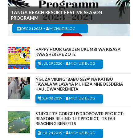
TANGA BEACH RESORT FESTIVE SEASON
PROGRAMM
-
DEC 21 2023
MICHUZI BLOG
HAPPY HOUR GARDEN UKUMBI WA KISASA
KWA SHEREHE ZOTE
-
JUL 29 2020
MICHUZI BLOG
NGUZA VIKING 'BABU SEYA' NA KATIBU
TAWALA WILAYA YA MUHEZA MHE DESDERIA
HAULE WAMEREMETA
-
SEP 08 2019
MICHUZI BLOG
STIEGLER’S GORGE HYDROPOWER PROJECT:
REASONS BEHIND THE PROJECT, ITS FAR
REACHING BENEFITS
-
JUL 24 2019
MICHUZI BLOG