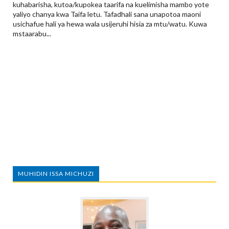
kuhabarisha, kutoa/kupokea taarifa na kuelimisha mambo yote
yaliyo chanya kwa Taifa letu. Tafadhali sana unapotoa maoni
usichafue hali ya hewa wala usijeruhi hisia za mtu/watu. Kuwa
mstaarabu...
MUHIDIN ISSA MICHUZI