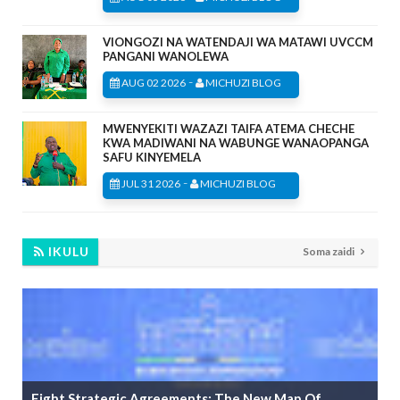
VIONGOZI NA WATENDAJI WA MATAWI UVCCM
PANGANI WANOLEWA
-
AUG 02 2026
MICHUZI BLOG
MWENYEKITI WAZAZI TAIFA ATEMA CHECHE
KWA MADIWANI NA WABUNGE WANAOPANGA
SAFU KINYEMELA
-
JUL 31 2026
MICHUZI BLOG
IKULU
Soma zaidi
Eight Strategic Agreements: The New Map Of