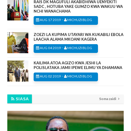
RAIS DK MAGUFULI AKABIDHIWA UENYEKITI
SADC , HOTUBA YAKE GUMZO KWA WAKUU WA
NCHI WANACHAMA
-
AUG 17 2019
MICHUZI BLOG
ZOEZI LA KUPIMA UTAYARI WA KUKABILI EBOLA
LAACHA ALAMA MKOANI KAGERA
-
AUG 04 2019
MICHUZI BLOG
KAILIMA ATOA AGIZO KWA JESHI LA
POLISI,ATAKA JAMII IPEWE ELIMU YA DHAMANA
-
AUG 02 2019
MICHUZI BLOG
SIASA
Soma zaidi