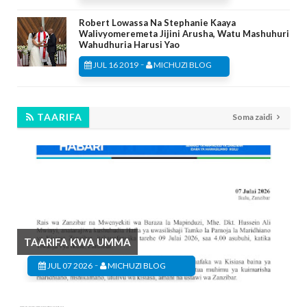
Robert Lowassa Na Stephanie Kaaya
Walivyomeremeta Jijini Arusha, Watu Mashuhuri
Wahudhuria Harusi Yao
-
JUL 16 2019
MICHUZI BLOG
TAARIFA
Soma zaidi
TAARIFA KWA UMMA
-
JUL 07 2026
MICHUZI BLOG