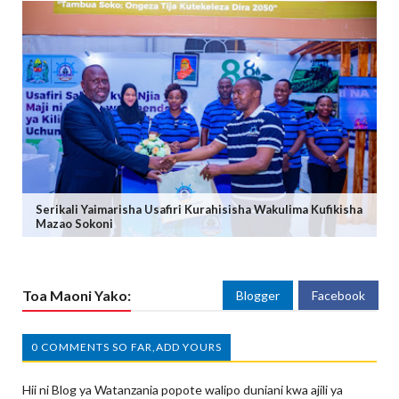
Serikali Yaimarisha Usafiri Kurahisisha Wakulima Kufikisha
Mazao Sokoni
Toa Maoni Yako:
Blogger
Facebook
0 COMMENTS SO FAR,ADD YOURS
Hii ni Blog ya Watanzania popote walipo duniani kwa ajili ya