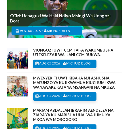
CCM: Uchaguzi Wa Haki Ndiyo Msingi Wa Uongozi
Bora
-
AUG 06 2026
MICHUZI BLOG
VIONGOZI UWT CCM TAIFA WAKUMBUSHA
UTEKELEZAJI WA ILANI CCM RUKWA.
-
AUG 05 2026
MICHUZI BLOG
MWENYEKITI UWT KIBAHA MJI ASHUSHA
MAFUNZO YA KUJIKWAMUA KIUCHUMI KWA
WANAWAKE KATA YA MSANGANI NA MKUZA
-
AUG 04 2026
MICHUZI BLOG
MARIAM ABDALLAH IBRAHIM AENDELEA NA
ZIARA YA KUIMARISHA UHAI WA JUMUIYA
MKOA WA MOROGORO
-
AUG 03 2026
MICHUZI BLOG