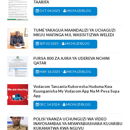
TAARIFA
-
OCT 04 2025
MICHUZI BLOG
TUME YAKAGUA MAANDALIZI YA UCHAGUZI
MKUU MAFINGA MJI, WASISITIZWA WELEDI
-
SEP 22 2025
MICHUZI BLOG
FURSA 800 ZA AJIRA YA UDEREVA NCHINI
QATAR
-
MAY 16 2025
MICHUZI BLOG
Vodacom Tanzania Kuboresha Huduma Kwa
Kuunganisha My Vodacom App Na M-Pesa Supa
App
-
DEC 14 2024
MICHUZI BLOG
POLISI YAANZA UCHUNGUZI WA VIDEO
INAYOSAMBAA YA MFANYABIASHARA KUJARIBU
KUKAMATWA KWA NGUVU