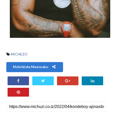
MICHEZO
Mshirikishe Mwenzako: