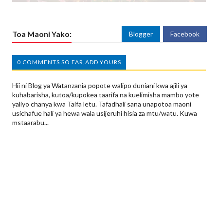
Toa Maoni Yako:
Blogger
Facebook
0 COMMENTS SO FAR,ADD YOURS
Hii ni Blog ya Watanzania popote walipo duniani kwa ajili ya
kuhabarisha, kutoa/kupokea taarifa na kuelimisha mambo yote
yaliyo chanya kwa Taifa letu. Tafadhali sana unapotoa maoni
usichafue hali ya hewa wala usijeruhi hisia za mtu/watu. Kuwa
mstaarabu...