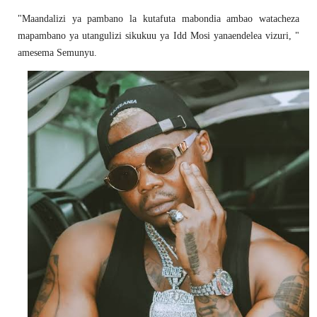
"Maandalizi ya pambano la kutafuta mabondia ambao watacheza
mapambano ya utangulizi sikukuu ya Idd Mosi yanaendelea vizuri, "
amesema Semunyu.