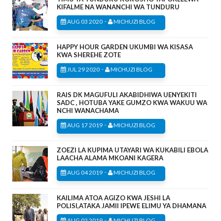
KIFALME NA WANANCHI WA TUNDURU
-
AUG 03 2020
MICHUZI BLOG
HAPPY HOUR GARDEN UKUMBI WA KISASA
KWA SHEREHE ZOTE
-
JUL 29 2020
MICHUZI BLOG
RAIS DK MAGUFULI AKABIDHIWA UENYEKITI
SADC , HOTUBA YAKE GUMZO KWA WAKUU WA
NCHI WANACHAMA
-
AUG 17 2019
MICHUZI BLOG
ZOEZI LA KUPIMA UTAYARI WA KUKABILI EBOLA
LAACHA ALAMA MKOANI KAGERA
-
AUG 04 2019
MICHUZI BLOG
KAILIMA ATOA AGIZO KWA JESHI LA
POLISI,ATAKA JAMII IPEWE ELIMU YA DHAMANA
-
AUG 02 2019
MICHUZI BLOG