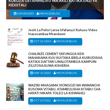
KUKUZA USTAHIMILIVU WA AKILI KATIKA ENZI YA
KIDIJITALI
-
JUN 04 2025
MICHUZI BLOG
Jeshi La Polisi Latoa Ufafanuzi Kuhusu Video
Inayosambaa Mtandaoni
-
OCT 22 2024
MICHUZI BLOG
CHALINZE CEMENT YAFUNGUA KESI
MAHAKAMA KUU KUITAKA BRELA KUIRUDISHA
KATIKA DAFTARI LINALOTAMBUA KAMPUNI
ZILIZOSAJILIWA KISHERIA
-
MAY 15 2023
MICHUZI BLOG
WAZIRI MHAGAMA VIONGOZI NA WANANCHI
KUSOMA VITABU, ATAMBULISHA KITABU CHA
HAYATI MKAPA TOLEO LA KISWAHILI
-
OCT 29 2022
MICHUZI BLOG