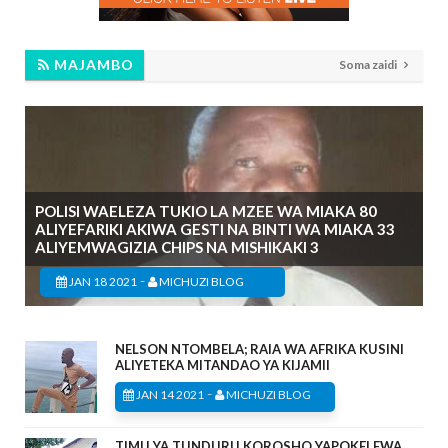
MAJAMBO
Soma zaidi
POLISI WAELEZA TUKIO LA MZEE WA MIAKA 80
ALIYEFARIKI AKIWA GESTI NA BINTI WA MIAKA 33
ALIYEMWAGIZIA CHIPS NA MISHIKAKI 3
-
JAN 18 2021
MICHUZI BLOG
NELSON NTOMBELA; RAIA WA AFRIKA KUSINI
ALIYETEKA MITANDAO YA KIJAMII
-
JAN 14 2021
MICHUZI BLOG
TIMU YA TUNDURU KOROSHO YAPOKELEWA