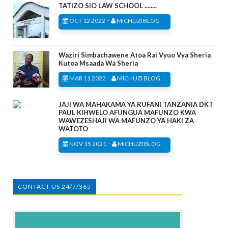
TATIZO SIO LAW SCHOOL ........
-
OCT 12 2022
MICHUZI BLOG
Waziri Simbachawene Atoa Rai Vyuo Vya Sheria
Kutoa Msaada Wa Sheria
-
MAR 11 2022
MICHUZI BLOG
JAJI WA MAHAKAMA YA RUFANI TANZANIA DKT
PAUL KIHWELO AFUNGUA MAFUNZO KWA
WAWEZESHAJI WA MAFUNZO YA HAKI ZA
WATOTO
-
NOV 15 2021
MICHUZI BLOG
CONTACT US 24/7/365