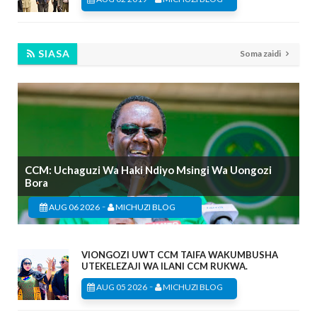
SIASA
Soma zaidi
CCM: Uchaguzi Wa Haki Ndiyo Msingi Wa Uongozi
Bora
-
AUG 06 2026
MICHUZI BLOG
VIONGOZI UWT CCM TAIFA WAKUMBUSHA
UTEKELEZAJI WA ILANI CCM RUKWA.
-
AUG 05 2026
MICHUZI BLOG