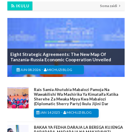
IKULU
Soma zaidi
Eight Strategic Agreements: The New Map Of
Tanzania-Russia Economic Cooperation Unveiled
-
JUN 08 2026
MICHUZI BLOG
Rais Samia Ahutubia Mabalozi Pamoja Na
Wawakilishi Wa Mashirika Ya Kimataifa Katika
Sherehe Za Mwaka Mpya Kwa Mabalozi
(Diplomatic Sherry Party) Ikulu Jijini Dar
-
JAN 14 2025
MICHUZI BLOG
BAKAA YA FEDHA DARAJA LA BEREGA KUJENGA