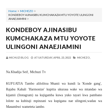
Home
MICHEZO
KONDEBOY AJINASIBU KUMCHAKAZA MTU YOYOTE ULINGONI
ANAEJIAMINI
KONDEBOY AJINASIBU
KUMCHAKAZA MTU YOYOTE
ULINGONI ANAEJIAMINI
MICHUZI BLOG
AT
SATURDAY, APRIL 23, 2022
MICHEZO,
Na.Khadija Seif, Michuzi Tv
KUFUATIA Tambo alilolitoa Msanii wa kundi la 'Konde gang',
Rajabu Kahali 'Harmonize' kupitia ukurasa wake wa mtandao wa
kijamii (Instagram) na kujigamba kuwa yuko tayari kwa pambano
lolote na kuhitaji mpinzani wa kupigana nae ulingoni,wadau wa
Masumbwi wameteta jambo.