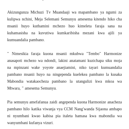
Akizungunza Michuzi Tv Muandaaji wa mapambano ya ngumi za
kulipwa nchini, Meja Selemani Semunyu amesema kitendo hiko cha
msanii huyo kuthamini mchezo huo kimeleta faraja sana na
kuhamasisha na kuvutiwa kumkaribisha mezani kwa ajili ya
kumuandalia pambano.
" Nimesikia faraja kuona msanii mkubwa "Tembo" Harmonize
anasapoti mchezo wa ndondi, lakini anatamani kuzichapa siku moja
na mpinzani wake yoyote anaejiamini, niko tayari kumuandalia
pambano msanii huyo na ningependa kuelekea pambano la kusaka
Mabondia watakaocheza pambano la utangulizi kwa mkoa wa
Mtwara, " amesema Semunyu.
Pia semunyu amefafanua zaidi angependa kuona Harmonize anacheza
pambano hilo katika viwanja vya CCM Nang'wanda Sijaona ambapo
ni nyumbani kwao kabisa pia italeta hamasa kwa mabondia wa
wanyumbani kufanya vizuri.