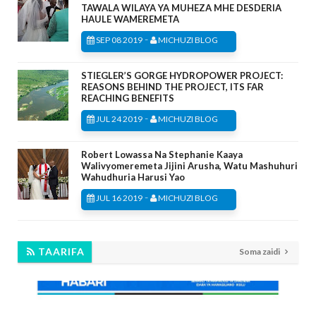
TAWALA WILAYA YA MUHEZA MHE DESDERIA
HAULE WAMEREMETA
-
SEP 08 2019
MICHUZI BLOG
STIEGLER’S GORGE HYDROPOWER PROJECT:
REASONS BEHIND THE PROJECT, ITS FAR
REACHING BENEFITS
-
JUL 24 2019
MICHUZI BLOG
Robert Lowassa Na Stephanie Kaaya
Walivyomeremeta Jijini Arusha, Watu Mashuhuri
Wahudhuria Harusi Yao
-
JUL 16 2019
MICHUZI BLOG
TAARIFA
Soma zaidi