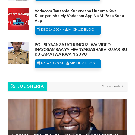
Vodacom Tanzania Kuboresha Huduma Kwa
Kuunganisha My Vodacom App Na M-Pesa Supa
App
-
DEC 14 2024
MICHUZI BLOG
POLISI YAANZA UCHUNGUZI WA VIDEO
INAYOSAMBAA YA MFANYABIASHARA KUJARIBU
KUKAMATWA KWA NGUVU
-
NOV 13 2024
MICHUZI BLOG
IJUE SHERIA
Soma zaidi