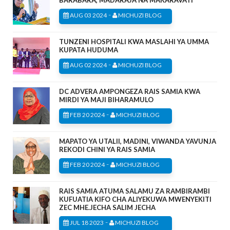
BARABARA, MADARAJA NA MAKARAVATI
-
AUG 03 2024
MICHUZI BLOG
TUNZENI HOSPITALI KWA MASLAHI YA UMMA
KUPATA HUDUMA
-
AUG 02 2024
MICHUZI BLOG
DC ADVERA AMPONGEZA RAIS SAMIA KWA
MIRDI YA MAJI BIHARAMULO
-
FEB 20 2024
MICHUZI BLOG
MAPATO YA UTALII, MADINI, VIWANDA YAVUNJA
REKODI CHINI YA RAIS SAMIA
-
FEB 20 2024
MICHUZI BLOG
RAIS SAMIA ATUMA SALAMU ZA RAMBIRAMBI
KUFUATIA KIFO CHA ALIYEKUWA MWENYEKITI
ZEC MHE.JECHA SALIM JECHA
-
JUL 18 2023
MICHUZI BLOG