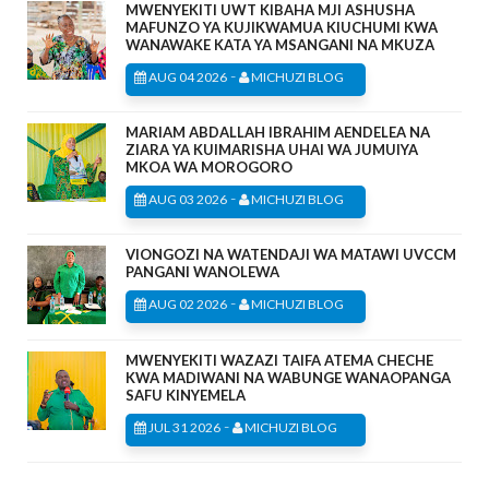
MWENYEKITI UWT KIBAHA MJI ASHUSHA
MAFUNZO YA KUJIKWAMUA KIUCHUMI KWA
WANAWAKE KATA YA MSANGANI NA MKUZA
-
AUG 04 2026
MICHUZI BLOG
MARIAM ABDALLAH IBRAHIM AENDELEA NA
ZIARA YA KUIMARISHA UHAI WA JUMUIYA
MKOA WA MOROGORO
-
AUG 03 2026
MICHUZI BLOG
VIONGOZI NA WATENDAJI WA MATAWI UVCCM
PANGANI WANOLEWA
-
AUG 02 2026
MICHUZI BLOG
MWENYEKITI WAZAZI TAIFA ATEMA CHECHE
KWA MADIWANI NA WABUNGE WANAOPANGA
SAFU KINYEMELA
-
JUL 31 2026
MICHUZI BLOG