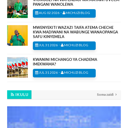
PANGANI WANOLEWA
-
AUG 02 2026
MICHUZI BLOG
MWENYEKITI WAZAZI TAIFA ATEMA CHECHE
KWA MADIWANI NA WABUNGE WANAOPANGA
SAFU KINYEMELA
-
JUL 31 2026
MICHUZI BLOG
KWANINI MICHANGO YA CHADEMA
IMEKWAMA?
-
JUL 31 2026
MICHUZI BLOG
IKULU
Soma zaidi