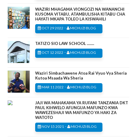
WAZIRI MHAGAMA VIONGOZI NA WANANCHI
KUSOMA VITABU, ATAMBULISHA KITABU CHA
HAYATI MKAPA TOLEO LA KISWAHILI
-
OCT 29 2022
MICHUZI BLOG
TATIZO SIO LAW SCHOOL ........
-
OCT 12 2022
MICHUZI BLOG
Waziri Simbachawene Atoa Rai Vyuo Vya Sheria
Kutoa Msaada Wa Sheria
-
MAR 11 2022
MICHUZI BLOG
JAJI WA MAHAKAMA YA RUFANI TANZANIA DKT
PAUL KIHWELO AFUNGUA MAFUNZO KWA
WAWEZESHAJI WA MAFUNZO YA HAKI ZA
WATOTO
-
NOV 15 2021
MICHUZI BLOG