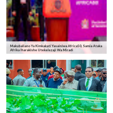
Makubaliano Ya Kimkakati Yasainiwa Africa50, Samia Ataka
Afrika Iharakishe Utekelezaji Wa Miradi