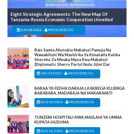
Eight Strategic Agreements: The New Map Of
Tanzania-Russia Economic Cooperation Unveiled
-
JUN 08 2026
MICHUZI BLOG
Rais Samia Ahutubia Mabalozi Pamoja Na
Wawakilishi Wa Mashirika Ya Kimataifa Katika
Sherehe Za Mwaka Mpya Kwa Mabalozi
(Diplomatic Sherry Party) Ikulu Jijini Dar
-
JAN 14 2025
MICHUZI BLOG
BAKAA YA FEDHA DARAJA LA BEREGA KUJENGA
BARABARA, MADARAJA NA MAKARAVATI
-
AUG 03 2024
MICHUZI BLOG
TUNZENI HOSPITALI KWA MASLAHI YA UMMA
KUPATA HUDUMA
-
AUG 02 2024
MICHUZI BLOG