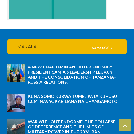
MAKALA
Soma zaidi
A NEW CHAPTER IN AN OLD FRIENDSHIP:
PRESIDENT SAMIA'S LEADERSHIP LEGACY
AND THE CONSOLIDATION OF TANZANIA–
RUSSIA RELATIONS.
KUNA SOMO KUBWA TUMELIPATA KUHUSU
CCM INAVYOKABILIANA NA CHANGAMOTO
WAR WITHOUT ENDGAME: THE COLLAPSE
OF DETERRENCE AND THE LIMITS OF
MILITARY POWER IN THE 2026 IRAN