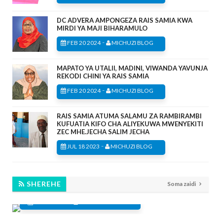
DC ADVERA AMPONGEZA RAIS SAMIA KWA
MIRDI YA MAJI BIHARAMULO
-
FEB 20 2024
MICHUZI BLOG
MAPATO YA UTALII, MADINI, VIWANDA YAVUNJA
REKODI CHINI YA RAIS SAMIA
-
FEB 20 2024
MICHUZI BLOG
RAIS SAMIA ATUMA SALAMU ZA RAMBIRAMBI
KUFUATIA KIFO CHA ALIYEKUWA MWENYEKITI
ZEC MHE.JECHA SALIM JECHA
-
JUL 18 2023
MICHUZI BLOG
TANGA BEACH RESORT FESTIVE SEASON
SHEREHE
Soma zaidi
PROGRAMM
-
DEC 21 2023
MICHUZI BLOG