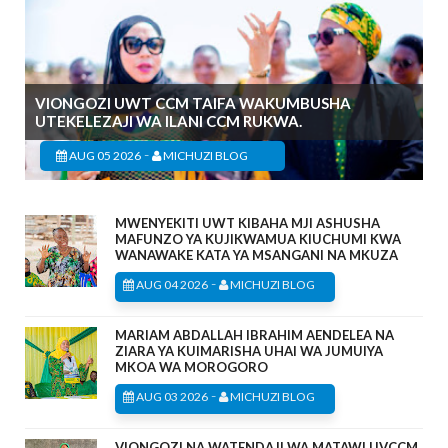
VIONGOZI UWT CCM TAIFA WAKUMBUSHA
UTEKELEZAJI WA ILANI CCM RUKWA.
-
AUG 05 2026
MICHUZI BLOG
MWENYEKITI UWT KIBAHA MJI ASHUSHA
MAFUNZO YA KUJIKWAMUA KIUCHUMI KWA
WANAWAKE KATA YA MSANGANI NA MKUZA
-
AUG 04 2026
MICHUZI BLOG
MARIAM ABDALLAH IBRAHIM AENDELEA NA
ZIARA YA KUIMARISHA UHAI WA JUMUIYA
MKOA WA MOROGORO
-
AUG 03 2026
MICHUZI BLOG
VIONGOZI NA WATENDAJI WA MATAWI UVCCM