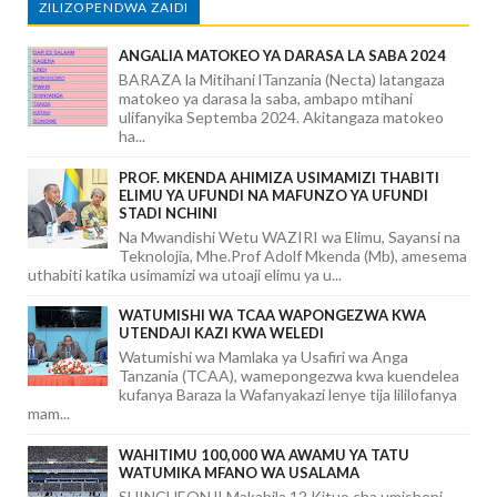
ZILIZOPENDWA ZAIDI
ANGALIA MATOKEO YA DARASA LA SABA 2024
BARAZA la Mitihani lTanzania (Necta) latangaza
matokeo ya darasa la saba, ambapo mtihani
ulifanyika Septemba 2024. Akitangaza matokeo
ha...
PROF. MKENDA AHIMIZA USIMAMIZI THABITI
ELIMU YA UFUNDI NA MAFUNZO YA UFUNDI
STADI NCHINI
Na Mwandishi Wetu WAZIRI wa Elimu, Sayansi na
Teknolojia, Mhe.Prof Adolf Mkenda (Mb), amesema
uthabiti katika usimamizi wa utoaji elimu ya u...
WATUMISHI WA TCAA WAPONGEZWA KWA
UTENDAJI KAZI KWA WELEDI
Watumishi wa Mamlaka ya Usafiri wa Anga
Tanzania (TCAA), wamepongezwa kwa kuendelea
kufanya Baraza la Wafanyakazi lenye tija lililofanya
mam...
WAHITIMU 100,000 WA AWAMU YA TATU
WATUMIKA MFANO WA USALAMA
SHINCHEONJI Makabila 12 Kituo cha umisheni