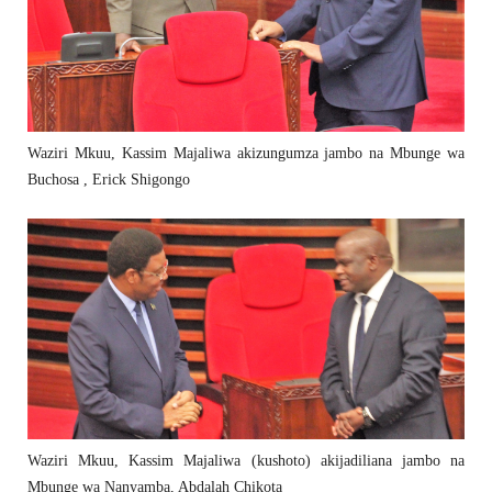
Waziri Mkuu, Kassim Majaliwa akizungumza jambo na Mbunge wa
Buchosa , Erick Shigongo
Waziri Mkuu, Kassim Majaliwa (kushoto) akijadiliana jambo na
Mbunge wa Nanyamba, Abdalah Chikota