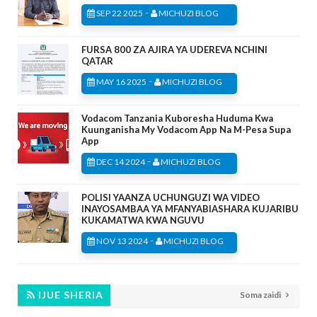
-
SEP 22 2025
MICHUZI BLOG
FURSA 800 ZA AJIRA YA UDEREVA NCHINI
QATAR
-
MAY 16 2025
MICHUZI BLOG
Vodacom Tanzania Kuboresha Huduma Kwa
Kuunganisha My Vodacom App Na M-Pesa Supa
App
-
DEC 14 2024
MICHUZI BLOG
POLISI YAANZA UCHUNGUZI WA VIDEO
INAYOSAMBAA YA MFANYABIASHARA KUJARIBU
KUKAMATWA KWA NGUVU
-
NOV 13 2024
MICHUZI BLOG
IJUE SHERIA
Soma zaidi