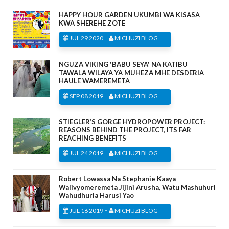
HAPPY HOUR GARDEN UKUMBI WA KISASA
KWA SHEREHE ZOTE
-
JUL 29 2020
MICHUZI BLOG
NGUZA VIKING 'BABU SEYA' NA KATIBU
TAWALA WILAYA YA MUHEZA MHE DESDERIA
HAULE WAMEREMETA
-
SEP 08 2019
MICHUZI BLOG
STIEGLER’S GORGE HYDROPOWER PROJECT:
REASONS BEHIND THE PROJECT, ITS FAR
REACHING BENEFITS
-
JUL 24 2019
MICHUZI BLOG
Robert Lowassa Na Stephanie Kaaya
Walivyomeremeta Jijini Arusha, Watu Mashuhuri
Wahudhuria Harusi Yao
-
JUL 16 2019
MICHUZI BLOG