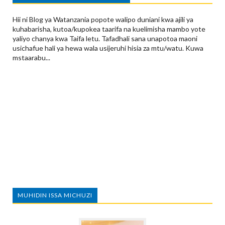
Hii ni Blog ya Watanzania popote walipo duniani kwa ajili ya
kuhabarisha, kutoa/kupokea taarifa na kuelimisha mambo yote
yaliyo chanya kwa Taifa letu. Tafadhali sana unapotoa maoni
usichafue hali ya hewa wala usijeruhi hisia za mtu/watu. Kuwa
mstaarabu...
MUHIDIN ISSA MICHUZI