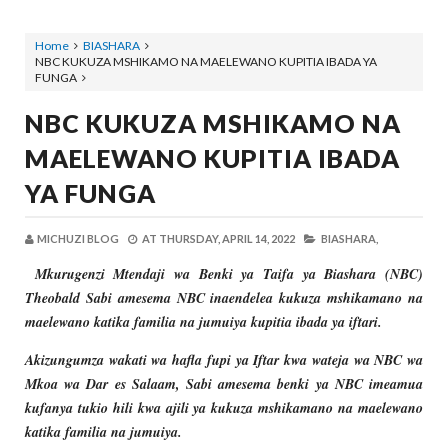
Home
BIASHARA
NBC KUKUZA MSHIKAMO NA MAELEWANO KUPITIA IBADA YA
FUNGA
NBC KUKUZA MSHIKAMO NA
MAELEWANO KUPITIA IBADA
YA FUNGA
MICHUZI BLOG
AT
THURSDAY, APRIL 14, 2022
BIASHARA,
Mkurugenzi Mtendaji wa Benki ya Taifa ya Biashara (NBC)
Theobald Sabi amesema NBC inaendelea kukuza mshikamano na
maelewano katika familia na jumuiya kupitia ibada ya iftari.
Akizungumza wakati wa hafla fupi ya Iftar kwa wateja wa NBC wa
Mkoa wa Dar es Salaam, Sabi amesema benki ya NBC imeamua
kufanya tukio hili kwa ajili ya kukuza mshikamano na maelewano
katika familia na jumuiya.