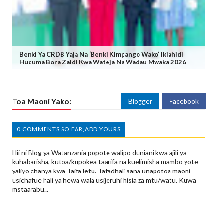
Benki Ya CRDB Yaja Na ‘Benki Kimpango Wako’ Ikiahidi
Huduma Bora Zaidi Kwa Wateja Na Wadau Mwaka 2026
Toa Maoni Yako:
Blogger
Facebook
0 COMMENTS SO FAR,ADD YOURS
Hii ni Blog ya Watanzania popote walipo duniani kwa ajili ya
kuhabarisha, kutoa/kupokea taarifa na kuelimisha mambo yote
yaliyo chanya kwa Taifa letu. Tafadhali sana unapotoa maoni
usichafue hali ya hewa wala usijeruhi hisia za mtu/watu. Kuwa
mstaarabu...