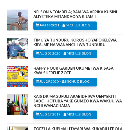
NELSON NTOMBELA; RAIA WA AFRIKA KUSINI
ALIYETEKA MITANDAO YA KIJAMII
-
JAN 14 2021
MICHUZI BLOG
TIMU YA TUNDURU KOROSHO YAPOKELEWA
KIFALME NA WANANCHI WA TUNDURU
-
AUG 03 2020
MICHUZI BLOG
HAPPY HOUR GARDEN UKUMBI WA KISASA
KWA SHEREHE ZOTE
-
JUL 29 2020
MICHUZI BLOG
RAIS DK MAGUFULI AKABIDHIWA UENYEKITI
SADC , HOTUBA YAKE GUMZO KWA WAKUU WA
NCHI WANACHAMA
-
AUG 17 2019
MICHUZI BLOG
ZOEZI LA KUPIMA UTAYARI WA KUKABILI EBOLA