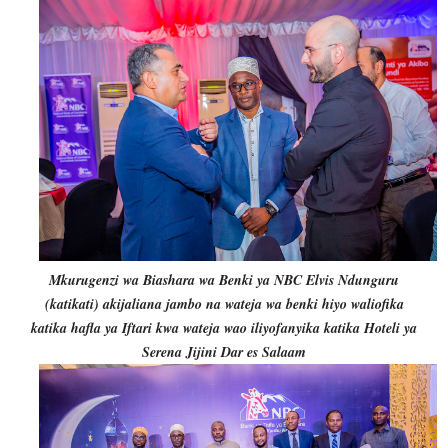
Mkurugenzi wa Biashara wa Benki ya NBC Elvis Ndunguru
(katikati) akijaliana jambo na wateja wa benki hiyo waliofika
katika hafla ya Iftari kwa wateja wao iliyofanyika katika Hoteli ya
Serena Jijini Dar es Salaam