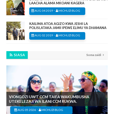
LAACHA ALAMA MKOANI KAGERA
-
AUG 04 2019
MICHUZI BLOG
KAILIMA ATOA AGIZO KWA JESHI LA
POLISI,ATAKA JAMII IPEWE ELIMU YA DHAMANA
-
AUG 02 2019
MICHUZI BLOG
SIASA
Soma zaidi
VIONGOZI UWT CCM TAIFA WAKUMBUSHA
UTEKELEZAJI WA ILANI CCM RUKWA.
-
AUG 05 2026
MICHUZI BLOG