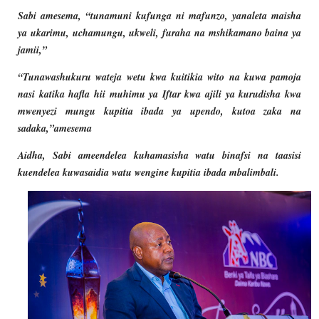
Sabi amesema, “tunamuni kufunga ni mafunzo, yanaleta maisha
ya ukarimu, uchamungu, ukweli, furaha na mshikamano baina ya
jamii,”
“Tunawashukuru wateja wetu kwa kuitikia wito na kuwa pamoja
nasi katika hafla hii muhimu ya Iftar kwa ajili ya kurudisha kwa
mwenyezi mungu kupitia ibada ya upendo, kutoa zaka na
sadaka,”amesema
Aidha, Sabi ameendelea kuhamasisha watu binafsi na taasisi
kuendelea kuwasaidia watu wengine kupitia ibada mbalimbali.