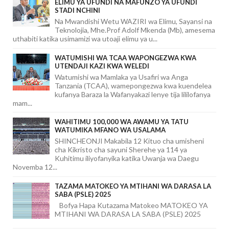
ELIMU YA UFUNDI NA MAFUNZO YA UFUNDI
STADI NCHINI
Na Mwandishi Wetu WAZIRI wa Elimu, Sayansi na
Teknolojia, Mhe.Prof Adolf Mkenda (Mb), amesema
uthabiti katika usimamizi wa utoaji elimu ya u...
WATUMISHI WA TCAA WAPONGEZWA KWA
UTENDAJI KAZI KWA WELEDI
Watumishi wa Mamlaka ya Usafiri wa Anga
Tanzania (TCAA), wamepongezwa kwa kuendelea
kufanya Baraza la Wafanyakazi lenye tija lililofanya
mam...
WAHITIMU 100,000 WA AWAMU YA TATU
WATUMIKA MFANO WA USALAMA
SHINCHEONJI Makabila 12 Kituo cha umisheni
cha Kikristo cha sayuni Sherehe ya 114 ya
Kuhitimu iliyofanyika katika Uwanja wa Daegu
Novemba 12...
TAZAMA MATOKEO YA MTIHANI WA DARASA LA
SABA (PSLE) 2025
Bofya Hapa Kutazama Matokeo MATOKEO YA
MTIHANI WA DARASA LA SABA (PSLE) 2025