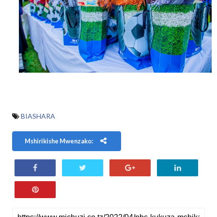
BIASHARA
Mshirikishe Mwenzako: