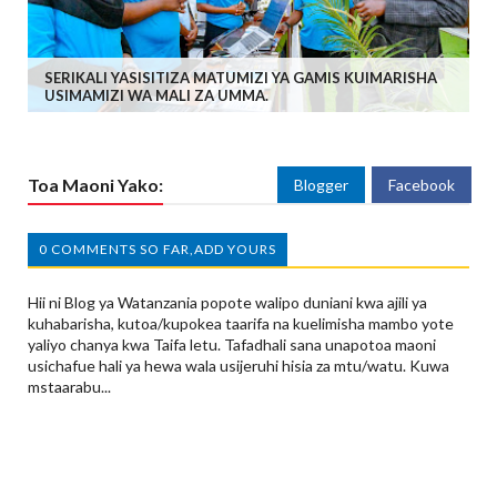
SERIKALI YASISITIZA MATUMIZI YA GAMIS KUIMARISHA
USIMAMIZI WA MALI ZA UMMA.
Toa Maoni Yako:
Blogger
Facebook
0 COMMENTS SO FAR,ADD YOURS
Hii ni Blog ya Watanzania popote walipo duniani kwa ajili ya
kuhabarisha, kutoa/kupokea taarifa na kuelimisha mambo yote
yaliyo chanya kwa Taifa letu. Tafadhali sana unapotoa maoni
usichafue hali ya hewa wala usijeruhi hisia za mtu/watu. Kuwa
mstaarabu...