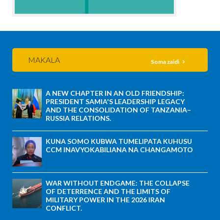
MAKALA
Soma zaidi
A NEW CHAPTER IN AN OLD FRIENDSHIP:
PRESIDENT SAMIA'S LEADERSHIP LEGACY
AND THE CONSOLIDATION OF TANZANIA–
RUSSIA RELATIONS.
KUNA SOMO KUBWA TUMELIPATA KUHUSU
CCM INAVYOKABILIANA NA CHANGAMOTO
WAR WITHOUT ENDGAME: THE COLLAPSE
OF DETERRENCE AND THE LIMITS OF
MILITARY POWER IN THE 2026 IRAN
CONFLICT.