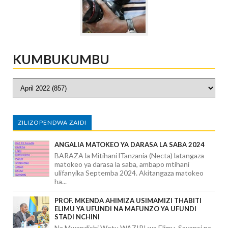
KUMBUKUMBU
ZILIZOPENDWA ZAIDI
ANGALIA MATOKEO YA DARASA LA SABA 2024
BARAZA la Mitihani lTanzania (Necta) latangaza
matokeo ya darasa la saba, ambapo mtihani
ulifanyika Septemba 2024. Akitangaza matokeo
ha...
PROF. MKENDA AHIMIZA USIMAMIZI THABITI
ELIMU YA UFUNDI NA MAFUNZO YA UFUNDI
STADI NCHINI
Na Mwandishi Wetu WAZIRI wa Elimu, Sayansi na