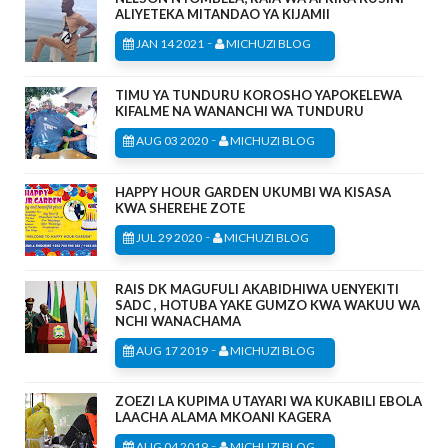
ALIYETEKA MITANDAO YA KIJAMII
-
JAN 14 2021
MICHUZI BLOG
TIMU YA TUNDURU KOROSHO YAPOKELEWA
KIFALME NA WANANCHI WA TUNDURU
-
AUG 03 2020
MICHUZI BLOG
HAPPY HOUR GARDEN UKUMBI WA KISASA
KWA SHEREHE ZOTE
-
JUL 29 2020
MICHUZI BLOG
RAIS DK MAGUFULI AKABIDHIWA UENYEKITI
SADC , HOTUBA YAKE GUMZO KWA WAKUU WA
NCHI WANACHAMA
-
AUG 17 2019
MICHUZI BLOG
ZOEZI LA KUPIMA UTAYARI WA KUKABILI EBOLA
LAACHA ALAMA MKOANI KAGERA
-
AUG 04 2019
MICHUZI BLOG