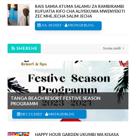
RAIS SAMIA ATUMA SALAMU ZA RAMBIRAMBI
KUFUATIA KIFO CHA ALIYEKUWA MWENYEKITI
ZEC MHE.JECHA SALIM JECHA
-
JUL 18 2023
MICHUZI BLOG
SHEREHE
Soma zaidi
TANGA BEACH RESORT FESTIVE SEASON
PROGRAMM
-
DEC 21 2023
MICHUZI BLOG
HAPPY HOUR GARDEN UKUMBI WA KISASA