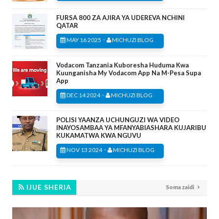
FURSA 800 ZA AJIRA YA UDEREVA NCHINI
QATAR
-
MAY 16 2025
MICHUZI BLOG
Vodacom Tanzania Kuboresha Huduma Kwa
Kuunganisha My Vodacom App Na M-Pesa Supa
App
-
DEC 14 2024
MICHUZI BLOG
POLISI YAANZA UCHUNGUZI WA VIDEO
INAYOSAMBAA YA MFANYABIASHARA KUJARIBU
KUKAMATWA KWA NGUVU
-
NOV 13 2024
MICHUZI BLOG
IJUE SHERIA
Soma zaidi