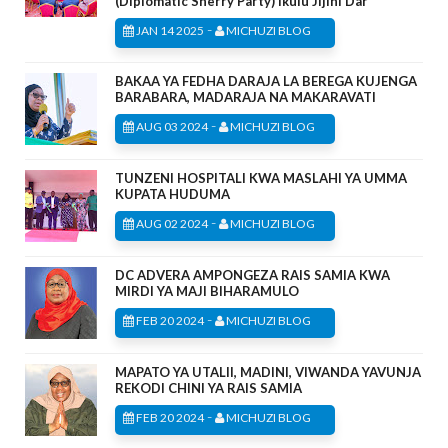
(Diplomatic Sherry Party) Ikulu Jijini Dar
-
JAN 14 2025
MICHUZI BLOG
BAKAA YA FEDHA DARAJA LA BEREGA KUJENGA
BARABARA, MADARAJA NA MAKARAVATI
-
AUG 03 2024
MICHUZI BLOG
TUNZENI HOSPITALI KWA MASLAHI YA UMMA
KUPATA HUDUMA
-
AUG 02 2024
MICHUZI BLOG
DC ADVERA AMPONGEZA RAIS SAMIA KWA
MIRDI YA MAJI BIHARAMULO
-
FEB 20 2024
MICHUZI BLOG
MAPATO YA UTALII, MADINI, VIWANDA YAVUNJA
REKODI CHINI YA RAIS SAMIA
-
FEB 20 2024
MICHUZI BLOG