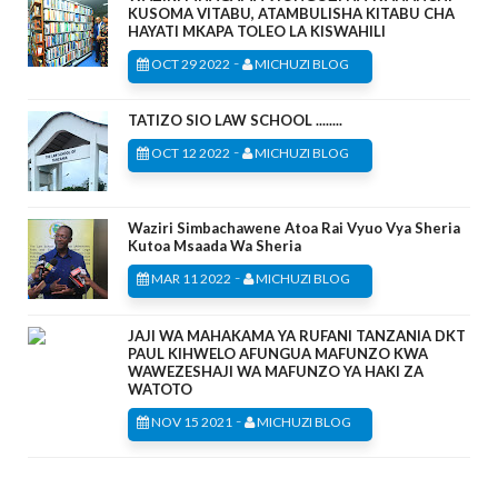
KUSOMA VITABU, ATAMBULISHA KITABU CHA
HAYATI MKAPA TOLEO LA KISWAHILI
-
OCT 29 2022
MICHUZI BLOG
TATIZO SIO LAW SCHOOL ........
-
OCT 12 2022
MICHUZI BLOG
Waziri Simbachawene Atoa Rai Vyuo Vya Sheria
Kutoa Msaada Wa Sheria
-
MAR 11 2022
MICHUZI BLOG
JAJI WA MAHAKAMA YA RUFANI TANZANIA DKT
PAUL KIHWELO AFUNGUA MAFUNZO KWA
WAWEZESHAJI WA MAFUNZO YA HAKI ZA
WATOTO
-
NOV 15 2021
MICHUZI BLOG