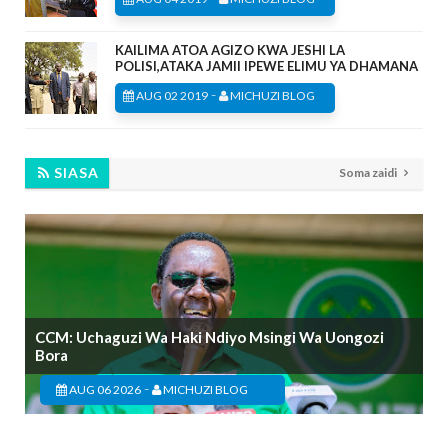
KAILIMA ATOA AGIZO KWA JESHI LA
POLISI,ATAKA JAMII IPEWE ELIMU YA DHAMANA
-
AUG 02 2019
MICHUZI BLOG
SIASA
Soma zaidi
CCM: Uchaguzi Wa Haki Ndiyo Msingi Wa Uongozi
Bora
-
AUG 06 2026
MICHUZI BLOG