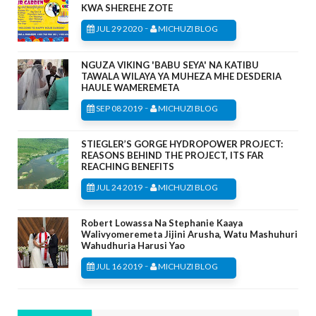
KWA SHEREHE ZOTE
-
JUL 29 2020
MICHUZI BLOG
NGUZA VIKING 'BABU SEYA' NA KATIBU
TAWALA WILAYA YA MUHEZA MHE DESDERIA
HAULE WAMEREMETA
-
SEP 08 2019
MICHUZI BLOG
STIEGLER’S GORGE HYDROPOWER PROJECT:
REASONS BEHIND THE PROJECT, ITS FAR
REACHING BENEFITS
-
JUL 24 2019
MICHUZI BLOG
Robert Lowassa Na Stephanie Kaaya
Walivyomeremeta Jijini Arusha, Watu Mashuhuri
Wahudhuria Harusi Yao
-
JUL 16 2019
MICHUZI BLOG