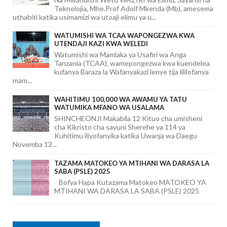
Teknolojia, Mhe.Prof Adolf Mkenda (Mb), amesema
uthabiti katika usimamizi wa utoaji elimu ya u...
WATUMISHI WA TCAA WAPONGEZWA KWA
UTENDAJI KAZI KWA WELEDI
Watumishi wa Mamlaka ya Usafiri wa Anga
Tanzania (TCAA), wamepongezwa kwa kuendelea
kufanya Baraza la Wafanyakazi lenye tija lililofanya
mam...
WAHITIMU 100,000 WA AWAMU YA TATU
WATUMIKA MFANO WA USALAMA
SHINCHEONJI Makabila 12 Kituo cha umisheni
cha Kikristo cha sayuni Sherehe ya 114 ya
Kuhitimu iliyofanyika katika Uwanja wa Daegu
Novemba 12...
TAZAMA MATOKEO YA MTIHANI WA DARASA LA
SABA (PSLE) 2025
Bofya Hapa Kutazama Matokeo MATOKEO YA
MTIHANI WA DARASA LA SABA (PSLE) 2025