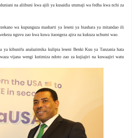
duniani na aliibuni kwa ajili ya kusaidia utumaji wa fedha kwa nchi za
zekano wa kupunguza masharti ya leseni ya biashara ya mitandao ili
keza nguvu zao kwa kuwa itaongeza ajira na kukuza uchumi wao.
 ya kibunifu analazimika kulipia leseni Benki Kuu ya Tanzania hata
aza vijana wengi kutimiza ndoto zao za kujiajiri na kuwaajiri watu