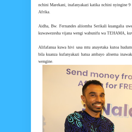
nchini Marekani, inafanyakazi katika nchini nyingine 9 
Afrika.
Aidha, Bw. Fernandes aliiomba Serikali kuangalia uwe
kuwawezesha vijana wengi wabunifu wa TEHAMA, kuwe
Alifafanua kuwa hivi sasa mtu anayetaka kutoa huduma
bila kuanza kufanyakazi hatua ambayo alisema inawakw
wengine.