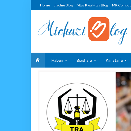
Home
Jiachie Blog
Mtaa Kwa Mtaa Blog
MK Comput
Habari
Biashara
Kimataifa