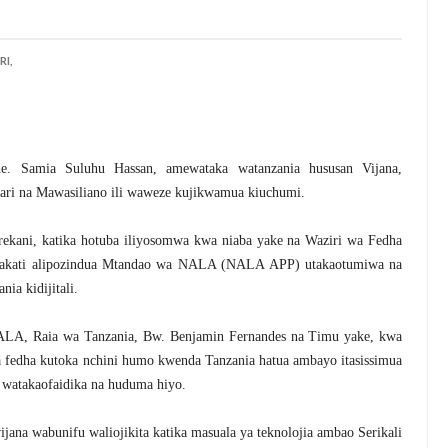
I,
 Samia Suluhu Hassan, amewataka watanzania hususan Vijana,
ari na Mawasiliano ili waweze kujikwamua kiuchumi.
ekani, katika hotuba iliyosomwa kwa niaba yake na Waziri wa Fedha
akati alipozindua Mtandao wa NALA (NALA APP) utakaotumiwa na
ia kidijitali.
LA, Raia wa Tanzania, Bw. Benjamin Fernandes na Timu yake, kwa
a fedha kutoka nchini humo kwenda Tanzania hatua ambayo itasissimua
 watakaofaidika na huduma hiyo.
na wabunifu waliojikita katika masuala ya teknolojia ambao Serikali