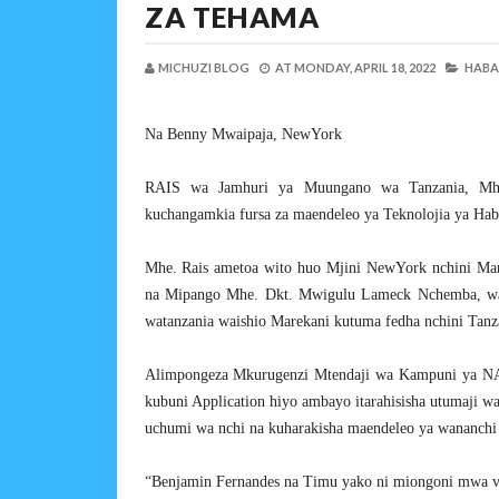
ZA TEHAMA
MICHUZI BLOG
AT
MONDAY, APRIL 18, 2022
HABAR
Na Benny Mwaipaja, NewYork
RAIS wa Jamhuri ya Muungano wa Tanzania, Mhe.
kuchangamkia fursa za maendeleo ya Teknolojia ya Hab
Mhe. Rais ametoa wito huo Mjini NewYork nchini Mar
na Mipango Mhe. Dkt. Mwigulu Lameck Nchemba, w
watanzania waishio Marekani kutuma fedha nchini Tanzan
Alimpongeza Mkurugenzi Mtendaji wa Kampuni ya NA
kubuni Application hiyo ambayo itarahisisha utumaji w
uchumi wa nchi na kuharakisha maendeleo ya wananchi
“Benjamin Fernandes na Timu yako ni miongoni mwa vija