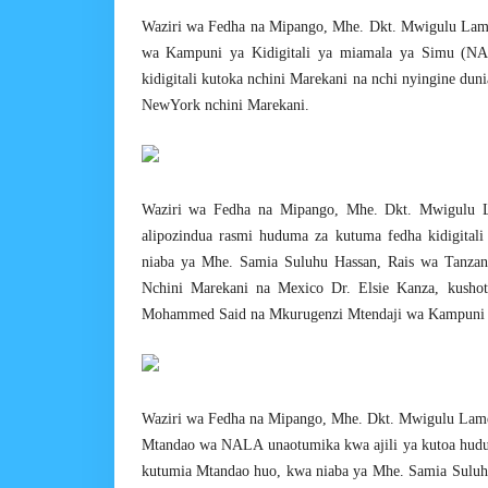
Waziri wa Fedha na Mipango, Mhe. Dkt. Mwigulu Lame
wa Kampuni ya Kidigitali ya miamala ya Simu (NA
kidigitali kutoka nchini Marekani na nchi nyingine dun
NewYork nchini Marekani.
Waziri wa Fedha na Mipango, Mhe. Dkt. Mwigulu 
alipozindua rasmi huduma za kutuma fedha kidigita
niaba ya Mhe. Samia Suluhu Hassan, Rais wa Tanzani
Nchini Marekani na Mexico Dr. Elsie Kanza, kusho
Mohammed Said na Mkurugenzi Mtendaji wa Kampuni 
Waziri wa Fedha na Mipango, Mhe. Dkt. Mwigulu Lame
Mtandao wa NALA unaotumika kwa ajili ya kutoa hudu
kutumia Mtandao huo, kwa niaba ya Mhe. Samia Suluhu 