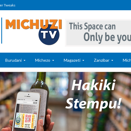
er Tweaks
Burudani
Michezo
Magazeti
Zanzibar
Mich