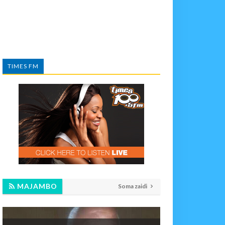
TIMES FM
MAJAMBO
Soma zaidi