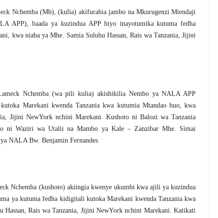
ck Nchemba (Mb), (kulia) akifurahia jambo na Mkurugenzi Mtendaji
LA APP), baada ya kuzindua APP hiyo inayotumika kutuma fedha
iani, kwa niaba ya Mhe. Samia Suluhu Hassan, Rais wa Tanzania, Jijini
Lameck Nchemba (wa pili kulia) akishikilia Nembo ya NALA APP
li kutoka Marekani kwenda Tanzania kwa kutumia Mtandao huo, kwa
a, Jijini NewYork nchini Marekani. Kushoto ni Balozi wa Tanzania
to ni Waziri wa Utalii na Mambo ya Kale – Zanzibar Mhe. Simai
ya NALA Bw. Benjamin Fernandes.
ck Nchemba (kushoto) akiingia kwenye ukumbi kwa ajili ya kuzindua
ma ya kutuma fedha kidigitali kutoka Marekani kwenda Tanzania kwa
Hassan, Rais wa Tanzania, Jijini NewYork nchini Marekani. Katikati