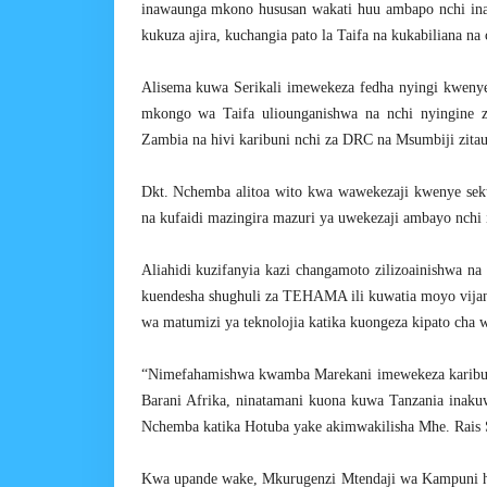
inawaunga mkono hususan wakati huu ambapo nchi ina
kukuza ajira, kuchangia pato la Taifa na kukabiliana n
Alisema kuwa Serikali imewekeza fedha nyingi kweny
mkongo wa Taifa uliounganishwa na nchi nyingine 
Zambia na hivi karibuni nchi za DRC na Msumbiji zita
Dkt. Nchemba alitoa wito kwa wawekezaji kwenye sekt
na kufaidi mazingira mazuri ya uwekezaji ambayo nchi i
Aliahidi kuzifanyia kazi changamoto zilizoainishwa na
kuendesha shughuli za TEHAMA ili kuwatia moyo vijan
wa matumizi ya teknolojia katika kuongeza kipato cha 
“Nimefahamishwa kwamba Marekani imewekeza karibu do
Barani Afrika, ninatamani kuona kuwa Tanzania inakuwa
Nchemba katika Hotuba yake akimwakilisha Mhe. Rais
Kwa upande wake, Mkurugenzi Mtendaji wa Kampuni hi