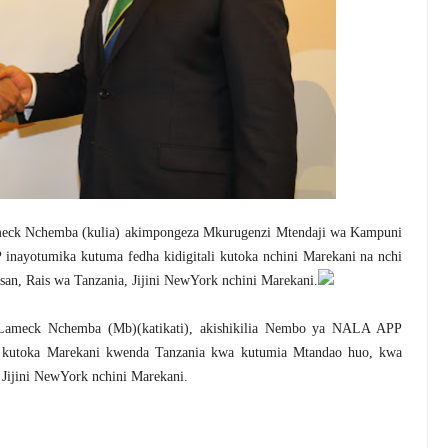
eck Nchemba (kulia) akimpongeza Mkurugenzi Mtendaji wa Kampuni
nayotumika kutuma fedha kidigitali kutoka nchini Marekani na nchi
an, Rais wa Tanzania, Jijini NewYork nchini Marekani.
Lameck Nchemba (Mb)(katikati), akishikilia Nembo ya NALA APP
li kutoka Marekani kwenda Tanzania kwa kutumia Mtandao huo, kwa
 Jijini NewYork nchini Marekani.