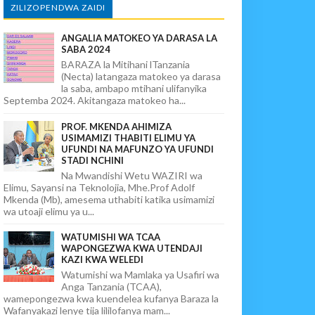
ZILIZOPENDWA ZAIDI
ANGALIA MATOKEO YA DARASA LA
SABA 2024
BARAZA la Mitihani lTanzania
(Necta) latangaza matokeo ya darasa
la saba, ambapo mtihani ulifanyika
Septemba 2024. Akitangaza matokeo ha...
PROF. MKENDA AHIMIZA
USIMAMIZI THABITI ELIMU YA
UFUNDI NA MAFUNZO YA UFUNDI
STADI NCHINI
Na Mwandishi Wetu WAZIRI wa
Elimu, Sayansi na Teknolojia, Mhe.Prof Adolf
Mkenda (Mb), amesema uthabiti katika usimamizi
wa utoaji elimu ya u...
WATUMISHI WA TCAA
WAPONGEZWA KWA UTENDAJI
KAZI KWA WELEDI
Watumishi wa Mamlaka ya Usafiri wa
Anga Tanzania (TCAA),
wamepongezwa kwa kuendelea kufanya Baraza la
Wafanyakazi lenye tija lililofanya mam...