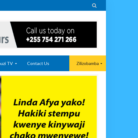

uzi TV
Contact Us
Zilizobamba