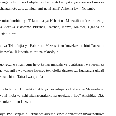
jenga uchumi wa kidijitali ambao matokeo yake yanatarajwa kuwa ni
a changamoto zote za kiuchumi na kijamii” Alisema Dkt. Nchemba.
e miundombinu ya Teknolojia ya Habari na Mawasiliano kwa kujenga
za kiafrika zikiwemo Burundi, Rwanda, Kenya, Malawi, Uganda na
unganishwa.
a ya Teknolojia ya Habari na Mawasiliano kuwekeza nchini Tanzania
meweka ili kuvutia mitaji na teknolojia.
 uongozi wa Kampuni hiyo katika masuala ya upatikanaji wa leseni za
a wabunifu wawekeze kwenye teknolojia zinazoweza kuchangia ukuaji
wananchi na Taifa kwa ujumla.
la bilioni 1.5 katika Sekta ya Teknolojia ya Habari na Mawasiliano
 ni moja ya nchi zitakazonufaika na uwekezaji huo” Alisisitiza Dkt.
 Samia Suluhu Hassan
yo Bw. Benjamin Fernandes alisema kuwa Application iliyozinduliwa