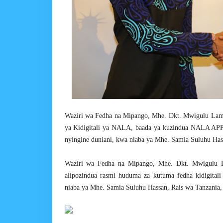
Waziri wa Fedha na Mipango, Mhe. Dkt. Mwigulu Lam
ya Kidigitali ya NALA, baada ya kuzindua NALA APP i
nyingine duniani, kwa niaba ya Mhe. Samia Suluhu Hass
Waziri wa Fedha na Mipango, Mhe. Dkt. Mwigulu 
alipozindua rasmi huduma za kutuma fedha kidigita
niaba ya Mhe. Samia Suluhu Hassan, Rais wa Tanzania,