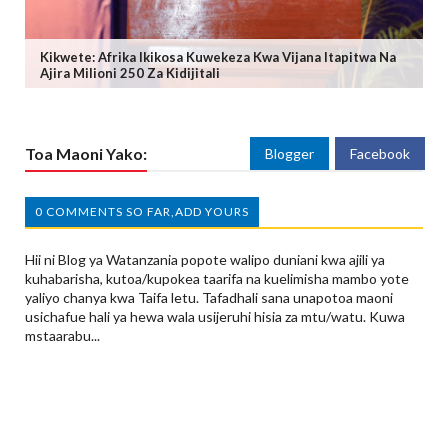
Kikwete: Afrika Ikikosa Kuwekeza Kwa Vijana Itapitwa Na
Ajira Milioni 250 Za Kidijitali
Toa Maoni Yako:
Blogger
Facebook
0 COMMENTS SO FAR,ADD YOURS
Hii ni Blog ya Watanzania popote walipo duniani kwa ajili ya
kuhabarisha, kutoa/kupokea taarifa na kuelimisha mambo yote
yaliyo chanya kwa Taifa letu. Tafadhali sana unapotoa maoni
usichafue hali ya hewa wala usijeruhi hisia za mtu/watu. Kuwa
mstaarabu...