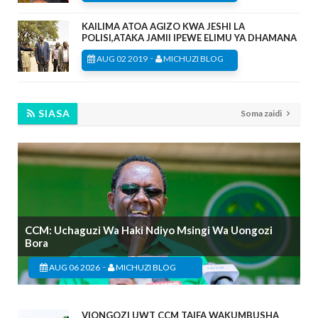
KAILIMA ATOA AGIZO KWA JESHI LA
POLISI,ATAKA JAMII IPEWE ELIMU YA DHAMANA
-
AUG 02 2019
MICHUZI BLOG
SIASA
Soma zaidi
CCM: Uchaguzi Wa Haki Ndiyo Msingi Wa Uongozi
Bora
-
AUG 06 2026
MICHUZI BLOG
VIONGOZI UWT CCM TAIFA WAKUMBUSHA