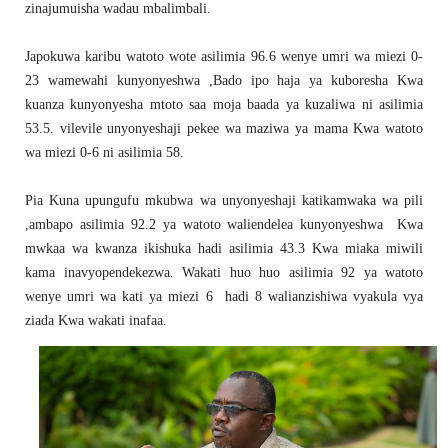
zinajumuisha wadau mbalimbali.
Japokuwa karibu watoto wote asilimia 96.6 wenye umri wa miezi 0-
23 wamewahi kunyonyeshwa ,Bado ipo haja ya kuboresha Kwa
kuanza kunyonyesha mtoto saa moja baada ya kuzaliwa ni asilimia
53.5. vilevile unyonyeshaji pekee wa maziwa ya mama Kwa watoto
wa miezi 0-6 ni asilimia 58.
Pia Kuna upungufu mkubwa wa unyonyeshaji katikamwaka wa pili
,ambapo asilimia 92.2 ya watoto waliendelea kunyonyeshwa Kwa
mwkaa wa kwanza ikishuka hadi asilimia 43.3 Kwa miaka miwili
kama inavyopendekezwa. Wakati huo huo asilimia 92 ya watoto
wenye umri wa kati ya miezi 6 hadi 8 walianzishiwa vyakula vya
ziada Kwa wakati inafaa.