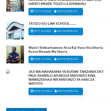
HAYATI MKAPA TOLEO LA KISWAHILI
-
OCT 29 2022
MICHUZI BLOG
TATIZO SIO LAW SCHOOL ........
-
OCT 12 2022
MICHUZI BLOG
Waziri Simbachawene Atoa Rai Vyuo Vya Sheria
Kutoa Msaada Wa Sheria
-
MAR 11 2022
MICHUZI BLOG
JAJI WA MAHAKAMA YA RUFANI TANZANIA DKT
PAUL KIHWELO AFUNGUA MAFUNZO KWA
WAWEZESHAJI WA MAFUNZO YA HAKI ZA
WATOTO
-
NOV 15 2021
MICHUZI BLOG