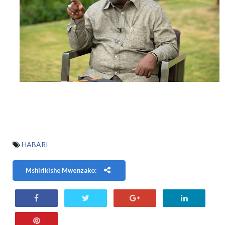
HABARI
Mshirikishe Mwenzako: