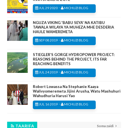
-
JUL 29 2020
MICHUZI BLOG
NGUZA VIKING 'BABU SEYA' NA KATIBU
TAWALA WILAYA YA MUHEZA MHE DESDERIA
HAULE WAMEREMETA
-
SEP 08 2019
MICHUZI BLOG
STIEGLER’S GORGE HYDROPOWER PROJECT:
REASONS BEHIND THE PROJECT, ITS FAR
REACHING BENEFITS
-
JUL 24 2019
MICHUZI BLOG
Robert Lowassa Na Stephanie Kaaya
Walivyomeremeta Jijini Arusha, Watu Mashuhuri
Wahudhuria Harusi Yao
-
JUL 16 2019
MICHUZI BLOG
TAARIFA
Soma zaidi