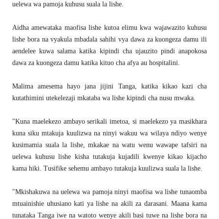
uelewa wa pamoja kuhusu suala la lishe.
Aidha amewataka maofisa lishe kutoa elimu kwa wajawazito kuhusu
lishe bora na vyakula mbadala sahihi vya dawa za kuongeza damu ili
aendelee kuwa salama katika kipindi cha ujauzito pindi anapokosa
dawa za kuongeza damu katika kituo cha afya au hospitalini.
Malima amesema hayo jana jijini Tanga, katika kikao kazi cha
kutathimini utekelezaji mkataba wa lishe kipindi cha nusu mwaka.
"Kuna maelekezo ambayo serikali imetoa, si maelekezo ya masikhara
kuna siku mtakuja kuulizwa na ninyi wakuu wa wilaya ndiyo wenye
kusimamia suala la lishe, mkakae na watu wenu wawape tafsiri na
uelewa kuhusu lishe kisha tutakuja kujadili kwenye kikao kijacho
kama hiki. Tusifike sehemu ambayo tutakuja kuulizwa suala la lishe.
"Mkishakuwa na uelewa wa pamoja ninyi maofisa wa lishe tunaomba
mtuainishie uhusiano kati ya lishe na akili za darasani. Maana kama
tunataka Tanga iwe na watoto wenye akili basi tuwe na lishe bora na