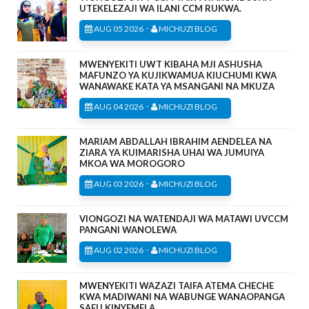
UTEKELEZAJI WA ILANI CCM RUKWA.
-
AUG 05 2026
MICHUZI BLOG
MWENYEKITI UWT KIBAHA MJI ASHUSHA
MAFUNZO YA KUJIKWAMUA KIUCHUMI KWA
WANAWAKE KATA YA MSANGANI NA MKUZA
-
AUG 04 2026
MICHUZI BLOG
MARIAM ABDALLAH IBRAHIM AENDELEA NA
ZIARA YA KUIMARISHA UHAI WA JUMUIYA
MKOA WA MOROGORO
-
AUG 03 2026
MICHUZI BLOG
VIONGOZI NA WATENDAJI WA MATAWI UVCCM
PANGANI WANOLEWA
-
AUG 02 2026
MICHUZI BLOG
MWENYEKITI WAZAZI TAIFA ATEMA CHECHE
KWA MADIWANI NA WABUNGE WANAOPANGA
SAFU KINYEMELA