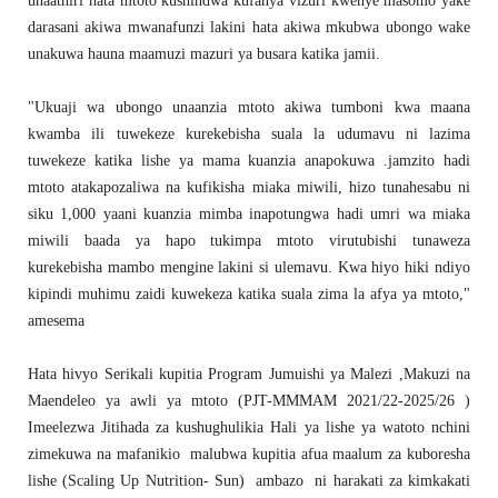
unaathiri hata mtoto kushindwa kufanya vizuri kwenye masomo yake
darasani akiwa mwanafunzi lakini hata akiwa mkubwa ubongo wake
unakuwa hauna maamuzi mazuri ya busara katika jamii.
"Ukuaji wa ubongo unaanzia mtoto akiwa tumboni kwa maana
kwamba ili tuwekeze kurekebisha suala la udumavu ni lazima
tuwekeze katika lishe ya mama kuanzia anapokuwa .jamzito hadi
mtoto atakapozaliwa na kufikisha miaka miwili, hizo tunahesabu ni
siku 1,000 yaani kuanzia mimba inapotungwa hadi umri wa miaka
miwili baada ya hapo tukimpa mtoto virutubishi tunaweza
kurekebisha mambo mengine lakini si ulemavu. Kwa hiyo hiki ndiyo
kipindi muhimu zaidi kuwekeza katika suala zima la afya ya mtoto,"
amesema
Hata hivyo Serikali kupitia Program Jumuishi ya Malezi ,Makuzi na
Maendeleo ya awli ya mtoto (PJT-MMMAM 2021/22-2025/26 )
Imeelezwa Jitihada za kushughulikia Hali ya lishe ya watoto nchini
zimekuwa na mafanikio malubwa kupitia afua maalum za kuboresha
lishe (Scaling Up Nutrition- Sun) ambazo ni harakati za kimkakati