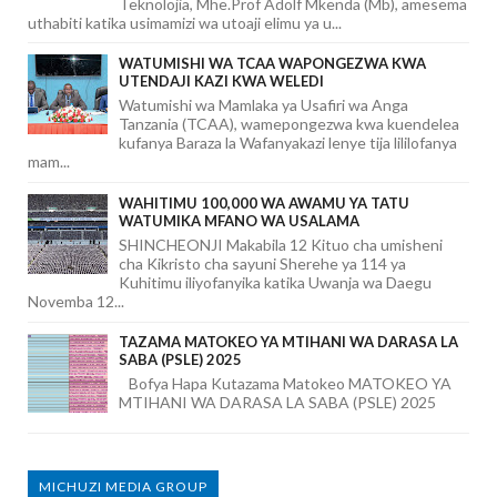
Teknolojia, Mhe.Prof Adolf Mkenda (Mb), amesema
uthabiti katika usimamizi wa utoaji elimu ya u...
WATUMISHI WA TCAA WAPONGEZWA KWA
UTENDAJI KAZI KWA WELEDI
Watumishi wa Mamlaka ya Usafiri wa Anga
Tanzania (TCAA), wamepongezwa kwa kuendelea
kufanya Baraza la Wafanyakazi lenye tija lililofanya
mam...
WAHITIMU 100,000 WA AWAMU YA TATU
WATUMIKA MFANO WA USALAMA
SHINCHEONJI Makabila 12 Kituo cha umisheni
cha Kikristo cha sayuni Sherehe ya 114 ya
Kuhitimu iliyofanyika katika Uwanja wa Daegu
Novemba 12...
TAZAMA MATOKEO YA MTIHANI WA DARASA LA
SABA (PSLE) 2025
Bofya Hapa Kutazama Matokeo MATOKEO YA
MTIHANI WA DARASA LA SABA (PSLE) 2025
MICHUZI MEDIA GROUP