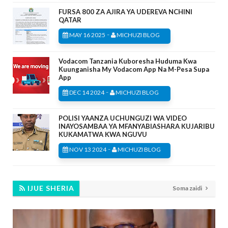
FURSA 800 ZA AJIRA YA UDEREVA NCHINI
QATAR
-
MAY 16 2025
MICHUZI BLOG
Vodacom Tanzania Kuboresha Huduma Kwa
Kuunganisha My Vodacom App Na M-Pesa Supa
App
-
DEC 14 2024
MICHUZI BLOG
POLISI YAANZA UCHUNGUZI WA VIDEO
INAYOSAMBAA YA MFANYABIASHARA KUJARIBU
KUKAMATWA KWA NGUVU
-
NOV 13 2024
MICHUZI BLOG
IJUE SHERIA
Soma zaidi