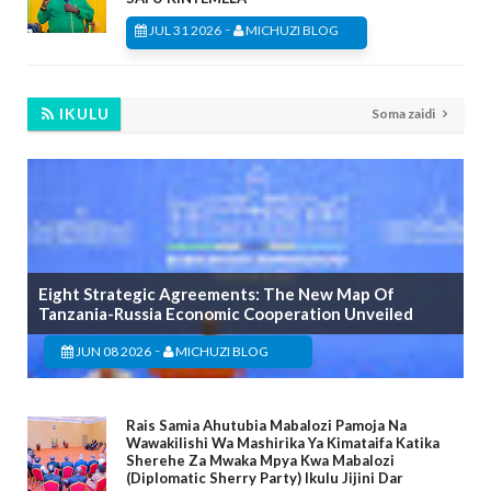
-
JUL 31 2026
MICHUZI BLOG
IKULU
Soma zaidi
Eight Strategic Agreements: The New Map Of
Tanzania-Russia Economic Cooperation Unveiled
-
JUN 08 2026
MICHUZI BLOG
Rais Samia Ahutubia Mabalozi Pamoja Na
Wawakilishi Wa Mashirika Ya Kimataifa Katika
Sherehe Za Mwaka Mpya Kwa Mabalozi
(Diplomatic Sherry Party) Ikulu Jijini Dar