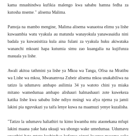
kama mnashindwa kufikia malengo kwa sababu hamna fedha za
kutosha mseme." alisema Malima.
Pamoja na mambo mengine, Malima alisema wanaotoa elimu ya lishe
kuwaambia watu vyakula au matunda wanayokula yanawasaidia nini
badala ya kuwasisitiza kula aina fulani za vyakula huku akiwataka
wananchi mkoani hapa kutumia simu zao kuangalia na kujifunza
masuala ya lishe.
Awali akitoa tathmini ya lishe ya Mkoa wa Tanga, Ofisa na Mratibu
wa Lishe wa mkoa, Mwanamvua Zubeir alisema mkoa unakabiliwa na
tatizo la udumavu ambapo asilimia 34 ya watoto chini ya miaka
mitano wamedumaa ambapo alishauri halmashauri zote kuwekeza
katika lishe kwa sababu lishe ndiyo msingi wa afya njema ya jamii
lakini pia nguvukazi ya taifa lenye kuwa na maamuzi yenye kuzalisha.
"Tatizo la udumavu haliathiri tu kimo kwamba mtu ataonekana mfupi
lakini maana yake hata ukuaji wa ubongo wake umedumaa. Udumavu