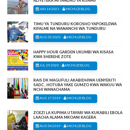
ALIYETEKA MITANDAO YA KIJAMII
-
JAN 14 2021
MICHUZI BLOG
TIMU YA TUNDURU KOROSHO YAPOKELEWA
KIFALME NA WANANCHI WA TUNDURU
-
AUG 03 2020
MICHUZI BLOG
HAPPY HOUR GARDEN UKUMBI WA KISASA
KWA SHEREHE ZOTE
-
JUL 29 2020
MICHUZI BLOG
RAIS DK MAGUFULI AKABIDHIWA UENYEKITI
SADC , HOTUBA YAKE GUMZO KWA WAKUU WA
NCHI WANACHAMA
-
AUG 17 2019
MICHUZI BLOG
ZOEZI LA KUPIMA UTAYARI WA KUKABILI EBOLA
LAACHA ALAMA MKOANI KAGERA
-
AUG 04 2019
MICHUZI BLOG