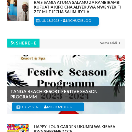
RAIS SAMIA ATUMA SALAMU ZA RAMBIRAMBI
KUFUATIA KIFO CHA ALIYEKUWA MWENYEKITI
ZEC MHE.JECHA SALIM JECHA
-
JUL 18 2023
MICHUZI BLOG
SHEREHE
Soma zaidi
TANGA BEACH RESORT FESTIVE SEASON
PROGRAMM
-
DEC 21 2023
MICHUZI BLOG
HAPPY HOUR GARDEN UKUMBI WA KISASA
KWA SHEREHE ZOTE