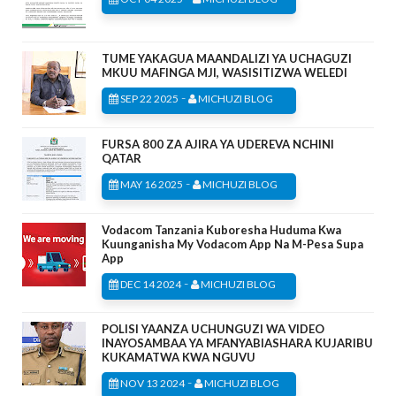
TUME YAKAGUA MAANDALIZI YA UCHAGUZI
MKUU MAFINGA MJI, WASISITIZWA WELEDI
-
SEP 22 2025
MICHUZI BLOG
FURSA 800 ZA AJIRA YA UDEREVA NCHINI
QATAR
-
MAY 16 2025
MICHUZI BLOG
Vodacom Tanzania Kuboresha Huduma Kwa
Kuunganisha My Vodacom App Na M-Pesa Supa
App
-
DEC 14 2024
MICHUZI BLOG
POLISI YAANZA UCHUNGUZI WA VIDEO
INAYOSAMBAA YA MFANYABIASHARA KUJARIBU
KUKAMATWA KWA NGUVU
-
NOV 13 2024
MICHUZI BLOG