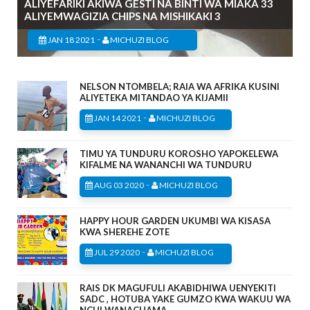
ALIYEFARIKI AKIWA GESTI NA BINTI WA MIAKA 33
ALIYEMWAGIZIA CHIPS NA MISHIKAKI 3
-
JAN 18 2021
MICHUZI BLOG
NELSON NTOMBELA; RAIA WA AFRIKA KUSINI
ALIYETEKA MITANDAO YA KIJAMII
-
JAN 14 2021
MICHUZI BLOG
TIMU YA TUNDURU KOROSHO YAPOKELEWA
KIFALME NA WANANCHI WA TUNDURU
-
AUG 03 2020
MICHUZI BLOG
HAPPY HOUR GARDEN UKUMBI WA KISASA
KWA SHEREHE ZOTE
-
JUL 29 2020
MICHUZI BLOG
RAIS DK MAGUFULI AKABIDHIWA UENYEKITI
SADC , HOTUBA YAKE GUMZO KWA WAKUU WA