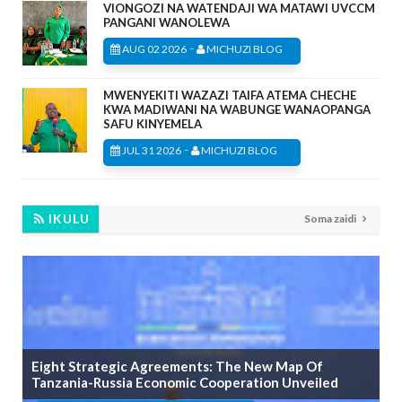
VIONGOZI NA WATENDAJI WA MATAWI UVCCM
PANGANI WANOLEWA
-
AUG 02 2026
MICHUZI BLOG
MWENYEKITI WAZAZI TAIFA ATEMA CHECHE
KWA MADIWANI NA WABUNGE WANAOPANGA
SAFU KINYEMELA
-
JUL 31 2026
MICHUZI BLOG
IKULU
Soma zaidi
Eight Strategic Agreements: The New Map Of
Tanzania-Russia Economic Cooperation Unveiled