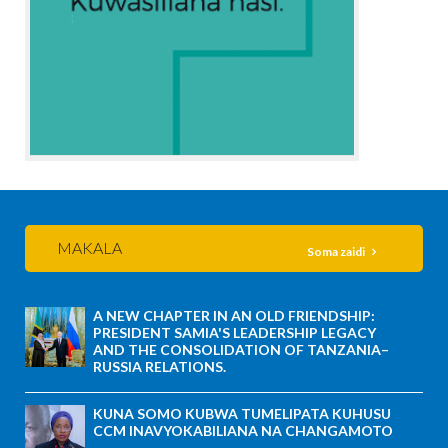
MAKALA
Soma zaidi
A NEW CHAPTER IN AN OLD FRIENDSHIP:
PRESIDENT SAMIA'S LEADERSHIP LEGACY
AND THE CONSOLIDATION OF TANZANIA–
RUSSIA RELATIONS.
KUNA SOMO KUBWA TUMELIPATA KUHUSU
CCM INAVYOKABILIANA NA CHANGAMOTO