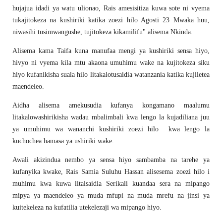
hujajua idadi ya watu ulionao, Rais amesisitiza kuwa sote ni vyema
tukajitokeza na kushiriki katika zoezi hilo Agosti 23 Mwaka huu,
niwasihi tusimwangushe, tujitokeza kikamilifu" alisema Nkinda.
Alisema kama Taifa kuna manufaa mengi ya kushiriki sensa hiyo,
hivyo ni vyema kila mtu akaona umuhimu wake na kujitokeza siku
hiyo kufanikisha suala hilo litakalotusaidia watanzania katika kujiletea
maendeleo.
Aidha alisema amekusudia kufanya kongamano maalumu
litakalowashirikisha wadau mbalimbali kwa lengo la kujadiliana juu
ya umuhimu wa wananchi kushiriki zoezi hilo kwa lengo la
kuchochea hamasa ya ushiriki wake.
Awali akizindua nembo ya sensa hiyo sambamba na tarehe ya
kufanyika kwake, Rais Samia Suluhu Hassan alisesema zoezi hilo i
muhimu kwa kuwa litaisaidia Serikali kuandaa sera na mipango
mipya ya maendeleo ya muda mfupi na muda mrefu na jinsi ya
kuitekeleza na kufatilia utekelezaji wa mipango hiyo.