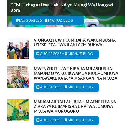
CCM: Uchaguzi Wa Haki Ndiyo Msingi Wa Uongozi
Bora
-
AUG 06 2026
MICHUZI BLOG
VIONGOZI UWT CCM TAIFA WAKUMBUSHA
UTEKELEZAJI WA ILANI CCM RUKWA.
-
AUG 05 2026
MICHUZI BLOG
MWENYEKITI UWT KIBAHA MJI ASHUSHA
MAFUNZO YA KUJIKWAMUA KIUCHUMI KWA
WANAWAKE KATA YA MSANGANI NA MKUZA
-
AUG 04 2026
MICHUZI BLOG
MARIAM ABDALLAH IBRAHIM AENDELEA NA
ZIARA YA KUIMARISHA UHAI WA JUMUIYA
MKOA WA MOROGORO
-
AUG 03 2026
MICHUZI BLOG