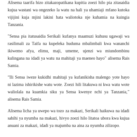
Alisema taarifa hizo zitakazopatikana kupitia zoezi hilo pia zitasaidia
kujua wastani wa ongezeko la watu na hali ya uhamiaji mfano kutoka
vijijini kuja mjini lakini hata waliotoka nje kuhamia na kuingia
Tanzania.
"Sensa pia itatusaidia Serikali kufanya maamuzi kuhusu ugawaji wa
rasilimali za Taifa na kupeleka huduma mbalimbali kwa wananchi
ikiwemo afya, elimu, maji, umeme, ujenzi wa miundombinu
kulingana na idadi ya watu na mahitaji ya maeneo hayo" alisema Rais
Samia.
“Ili Sensa iweze kukidhi mahitaji ya kufanikisha malengo yote hayo
ni lazima ishirikishe watu wote. Zoezi hili litakuwa ni kwa watu wote
waliolala na kuamkia siku ya Sensa kwenye nchi ya Tanzania,”
alisema Rais Samia.
Alisema licha ya uwepo wa tozo za makazi, Serikali haikuwa na idadi
sahihi ya nyumba na makazi, hivyo zoezi hilo litatoa ubora kwa kujua
anuani za makazi, idadi ya majumba na aina za nyumba zilizopo.