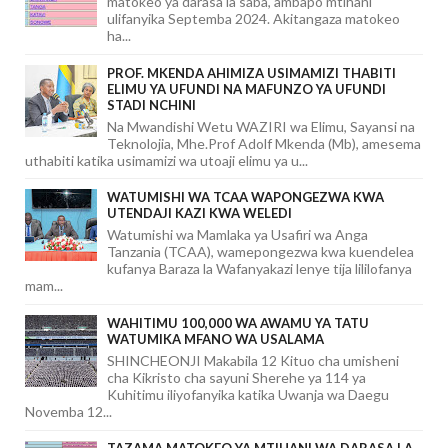
matokeo ya darasa la saba, ambapo mtihani
ulifanyika Septemba 2024. Akitangaza matokeo
ha...
PROF. MKENDA AHIMIZA USIMAMIZI THABITI
ELIMU YA UFUNDI NA MAFUNZO YA UFUNDI
STADI NCHINI
Na Mwandishi Wetu WAZIRI wa Elimu, Sayansi na
Teknolojia, Mhe.Prof Adolf Mkenda (Mb), amesema
uthabiti katika usimamizi wa utoaji elimu ya u...
WATUMISHI WA TCAA WAPONGEZWA KWA
UTENDAJI KAZI KWA WELEDI
Watumishi wa Mamlaka ya Usafiri wa Anga
Tanzania (TCAA), wamepongezwa kwa kuendelea
kufanya Baraza la Wafanyakazi lenye tija lililofanya
mam...
WAHITIMU 100,000 WA AWAMU YA TATU
WATUMIKA MFANO WA USALAMA
SHINCHEONJI Makabila 12 Kituo cha umisheni
cha Kikristo cha sayuni Sherehe ya 114 ya
Kuhitimu iliyofanyika katika Uwanja wa Daegu
Novemba 12...