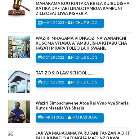
MAHAKAMA KUU KUITAKA BRELA KUIRUDISHA
KATIKA DAFTARI LINALOTAMBUA KAMPUNI
ZILIZOSAJILIWA KISHERIA
-
MAY 15 2023
MICHUZI BLOG
WAZIRI MHAGAMA VIONGOZI NA WANANCHI
KUSOMA VITABU, ATAMBULISHA KITABU CHA
HAYATI MKAPA TOLEO LA KISWAHILI
-
OCT 29 2022
MICHUZI BLOG
TATIZO SIO LAW SCHOOL ........
-
OCT 12 2022
MICHUZI BLOG
Waziri Simbachawene Atoa Rai Vyuo Vya Sheria
Kutoa Msaada Wa Sheria
-
MAR 11 2022
MICHUZI BLOG
JAJI WA MAHAKAMA YA RUFANI TANZANIA DKT
PAUL KIHWELO AFUNGUA MAFUNZO KWA