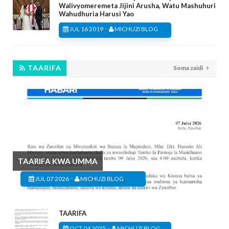
Walivyomeremeta Jijini Arusha, Watu Mashuhuri
Wahudhuria Harusi Yao
-
JUL 16 2019
MICHUZI BLOG
TAARIFA
Soma zaidi
TAARIFA KWA UMMA
-
JUL 07 2026
MICHUZI BLOG
TAARIFA
-
OCT 04 2025
MICHUZI BLOG