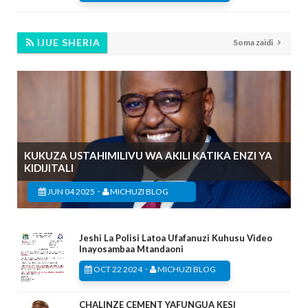
IJUE SHERIA
Soma zaidi
KUKUZA USTAHIMILIVU WA AKILI KATIKA ENZI YA
KIDIJITALI
-
JUN 04 2025
MICHUZI BLOG
Jeshi La Polisi Latoa Ufafanuzi Kuhusu Video
Inayosambaa Mtandaoni
-
OCT 22 2024
MICHUZI BLOG
CHALINZE CEMENT YAFUNGUA KESI