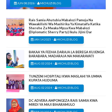
-
JUN 08 2026
MICHUZI BLOG
Rais Samia Ahutubia Mabalozi Pamoja Na
Wawakilishi Wa Mashirika Ya Kimataifa Katika
Sherehe Za Mwaka Mpya Kwa Mabalozi
(Diplomatic Sherry Party) Ikulu Jijini Dar
-
JAN 14 2025
MICHUZI BLOG
BAKAA YA FEDHA DARAJA LA BEREGA KUJENGA
BARABARA, MADARAJA NA MAKARAVATI
-
AUG 03 2024
MICHUZI BLOG
TUNZENI HOSPITALI KWA MASLAHI YA UMMA
KUPATA HUDUMA
-
AUG 02 2024
MICHUZI BLOG
DC ADVERA AMPONGEZA RAIS SAMIA KWA
MIRDI YA MAJI BIHARAMULO
-
FEB 20 2024
MICHUZI BLOG