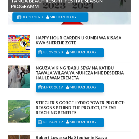
TANGA BEACH RESORT FESTIVE SEASON
PROGRAMM
-
DEC 21 2023
MICHUZI BLOG
HAPPY HOUR GARDEN UKUMBI WA KISASA
KWA SHEREHE ZOTE
-
JUL 29 2020
MICHUZI BLOG
NGUZA VIKING 'BABU SEYA' NA KATIBU
TAWALA WILAYA YA MUHEZA MHE DESDERIA
HAULE WAMEREMETA
-
SEP 08 2019
MICHUZI BLOG
STIEGLER’S GORGE HYDROPOWER PROJECT:
REASONS BEHIND THE PROJECT, ITS FAR
REACHING BENEFITS
-
JUL 24 2019
MICHUZI BLOG
Robert Lowassa Na Stephanie Kaaya