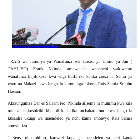
RAIS wa Jumuiya ya Wanafunzi wa Taasisi ya Elimu ya Juu (
TAHLISO) Frank Nkinda, amewataka wananchi wakiwemo
wanafunzi kujitokeza kwa wigi kushiriki katika zoezi la Sensa ya
watu na Makazi kwa lengo la kumuunga mkono Rais Samia Suluhu
Hassan.
Akizungumza Dar es Salaam leo, Nkinda alisema ni muhimu kwa kila
mtanzania kushiriki kikamilifu katika mchakato huo kwa lengo la
kusaidia ukuaji wa maendeleo ya nchi kama ambavyo Rais Samia
amesisitiza.
" Sensa ni muhimu, hauwezi kupanga maendeleo ya nchi kama