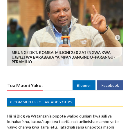
MBUNGE DKT. KOMBA: MILIONI 250 ZATENGWA KWA
UJENZI WA BARABARA YA MPANDANGINDO–PARANGU–
PERAMIHO
Toa Maoni Yako:
Blogger
Facebook
0 COMMENTS SO FAR,ADD YOURS
Hii ni Blog ya Watanzania popote walipo duniani kwa ajili ya
kuhabarisha, kutoa/kupokea taarifa na kuelimisha mambo yote
yaliyo chanya kwa Taifa letu. Tafadhali sana unapotoa maoni