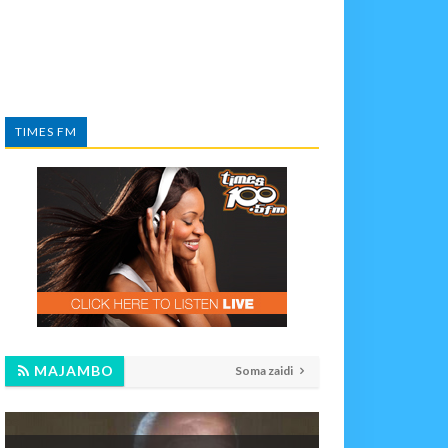
TIMES FM
MAJAMBO
Soma zaidi