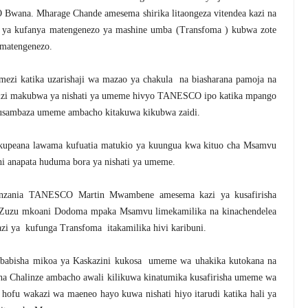
wana. Mharage Chande amesema shirika litaongeza vitendea kazi na
ama ya kufanya matengenezo ya mashine umba (Transfoma ) kubwa zote
a matengenezo.
i katika uzarishaji wa mazao ya chakula na biasharana pamoja na
i makubwa ya nishati ya umeme hivyo TANESCO ipo katika mpango
usambaza umeme ambacho kitakuwa kikubwa zaidi.
 kupeana lawama kufuatia matukio ya kuungua kwa kituo cha Msamvu
hi anapata huduma bora ya nishati ya umeme.
nzania TANESCO Martin Mwambene amesema kazi ya kusafirisha
 Zuzu mkoani Dodoma mpaka Msamvu limekamilika na kinachendelea
zi ya kufunga Transfoma itakamilika hivi karibuni.
abisha mikoa ya Kaskazini kukosa umeme wa uhakika kutokana na
cha Chalinze ambacho awali kilikuwa kinatumika kusafirisha umeme wa
hofu wakazi wa maeneo hayo kuwa nishati hiyo itarudi katika hali ya