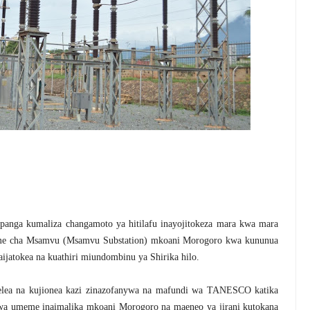
anga kumaliza changamoto ya hitilafu inayojitokeza mara kwa mara
eme cha Msamvu (Msamvu Substation) mkoani Morogoro kwa kununua
haijatokea na kuathiri miundombinu ya Shirika hilo.
lea na kujionea kazi zinazofanywa na mafundi wa TANESCO katika
 wa umeme inaimalika mkoani Morogoro na maeneo ya jirani kutokana