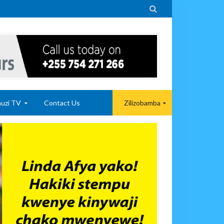

uzi TV
Contact Us
Zilizobamba