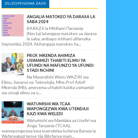
ZILIZOPENDWA ZAIDI
ANGALIA MATOKEO YA DARASA LA
SABA 2024
BARAZA la Mitihani lTanzania
(Necta) latangaza matokeo ya darasa
la saba, ambapo mtihani ulifanyika
Septemba 2024. Akitangaza matokeo ha...
PROF. MKENDA AHIMIZA
USIMAMIZI THABITI ELIMU YA
UFUNDI NA MAFUNZO YA UFUNDI
STADI NCHINI
Na Mwandishi Wetu WAZIRI wa
Elimu, Sayansi na Teknolojia, Mhe.Prof Adolf
Mkenda (Mb), amesema uthabiti katika usimamizi
wa utoaji elimu ya u...
WATUMISHI WA TCAA
WAPONGEZWA KWA UTENDAJI
KAZI KWA WELEDI
Watumishi wa Mamlaka ya Usafiri wa
Anga Tanzania (TCAA),
wamepongezwa kwa kuendelea kufanya Baraza la
Wafanyakazi lenye tija lililofanya mam...