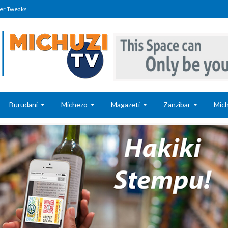
er Tweaks
Burudani
Michezo
Magazeti
Zanzibar
Mich