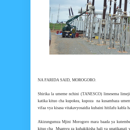
NA FARIDA SAID, MOROGORO.
Shirika la umeme nchini (TANESCO) limesema limejip
katika kituo cha kupokea, kupoza na kusambaza um
vifaa vya kisasa vitakavyosaidia kubaini hitilafu kabla 
Akizungumza Mjini Morogoro mara baada ya kutembe
kituo cha Msamvu za kuhakikisha hali ya upatikanaji