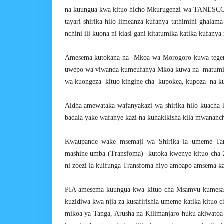
na kuungua kwa kituo hicho Mkurugenzi wa TANESCO B
tayari shirika hilo limeanza kufanya tathimini ghal
nchini ili kuona ni kiasi gani kitatumika katika kufany
Amesema kutokana na Mkoa wa Morogoro kuwa tegemez
uwepo wa viwanda kumeufanya Mkoa kuwa na matumiz
wa kuongeza kituo kingine cha kupokea, kupoza na k
Aidha amewataka wafanyakazi wa shirika hilo kuacha
badala yake wafanye kazi na kuhakikisha kila mwananc
Kwaupande wake msemaji wa Shirika la umeme Ta
mashine umba (Transfoma) kutoka kwenye kituo cha
ni zoezi la kuifunga Transfoma hiyo ambapo amsema ka
PIA amesema kuungua kwa kituo cha Msamvu kumesab
kuzidiwa kwa njia za kusafirishia umeme katika kituo 
mikoa ya Tanga, Arusha na Kilimanjaro huku akiwatoa 