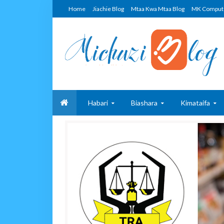
Home
Jiachie Blog
Mtaa Kwa Mtaa Blog
MK Comput
Habari
Biashara
Kimataifa