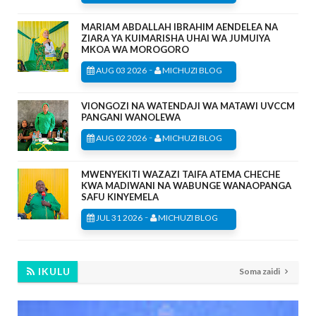
MARIAM ABDALLAH IBRAHIM AENDELEA NA
ZIARA YA KUIMARISHA UHAI WA JUMUIYA
MKOA WA MOROGORO
-
AUG 03 2026
MICHUZI BLOG
VIONGOZI NA WATENDAJI WA MATAWI UVCCM
PANGANI WANOLEWA
-
AUG 02 2026
MICHUZI BLOG
MWENYEKITI WAZAZI TAIFA ATEMA CHECHE
KWA MADIWANI NA WABUNGE WANAOPANGA
SAFU KINYEMELA
-
JUL 31 2026
MICHUZI BLOG
IKULU
Soma zaidi