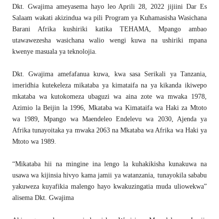
Dkt. Gwajima ameyasema hayo leo Aprili 28, 2022 jijiini Dar Es
Salaam wakati akizindua wa pili Program ya Kuhamasisha Wasichana
Barani Afrika kushiriki katika TEHAMA, Mpango ambao
utawawezesha wasichana walio wengi kuwa na ushiriki mpana
kwenye masuala ya teknolojia.
Dkt. Gwajima amefafanua kuwa, kwa sasa Serikali ya Tanzania,
imeridhia kutekeleza mikataba ya kimataifa na ya kikanda ikiwepo
mkataba wa kutokomeza ubaguzi wa aina zote wa mwaka 1978,
Azimio la Beijin la 1996, Mkataba wa Kimataifa wa Haki za Mtoto
wa 1989, Mpango wa Maendeleo Endelevu wa 2030, Ajenda ya
Afrika tunayoitaka ya mwaka 2063 na Mkataba wa Afrika wa Haki ya
Mtoto wa 1989.
“Mikataba hii na mingine ina lengo la kuhakikisha kunakuwa na
usawa wa kijinsia hivyo kama jamii ya watanzania, tunayokila sababu
yakuweza kuyafikia malengo hayo kwakuzingatia muda uliowekwa”
alisema Dkt. Gwajima