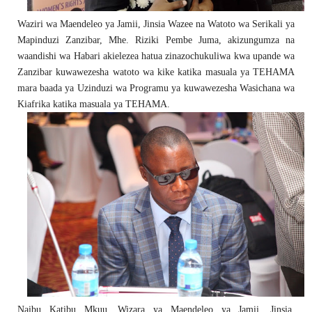
Waziri wa Maendeleo ya Jamii, Jinsia Wazee na Watoto wa Serikali ya
Mapinduzi Zanzibar, Mhe. Riziki Pembe Juma, akizungumza na
waandishi wa Habari akielezea hatua zinazochukuliwa kwa upande wa
Zanzibar kuwawezesha watoto wa kike katika masuala ya TEHAMA
mara baada ya Uzinduzi wa Programu ya kuwawezesha Wasichana wa
Kiafrika katika masuala ya TEHAMA.
Naibu Katibu Mkuu, Wizara ya Maendeleo ya Jamii, Jinsia,