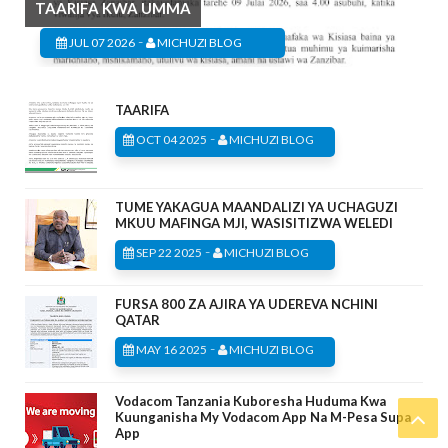
TAARIFA KWA UMMA
-
JUL 07 2026
MICHUZI BLOG
TAARIFA
-
OCT 04 2025
MICHUZI BLOG
TUME YAKAGUA MAANDALIZI YA UCHAGUZI
MKUU MAFINGA MJI, WASISITIZWA WELEDI
-
SEP 22 2025
MICHUZI BLOG
FURSA 800 ZA AJIRA YA UDEREVA NCHINI
QATAR
-
MAY 16 2025
MICHUZI BLOG
Vodacom Tanzania Kuboresha Huduma Kwa
Kuunganisha My Vodacom App Na M-Pesa Supa
App