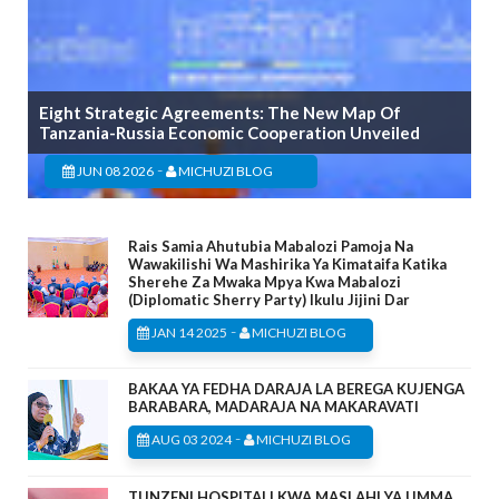
Eight Strategic Agreements: The New Map Of
Tanzania-Russia Economic Cooperation Unveiled
-
JUN 08 2026
MICHUZI BLOG
Rais Samia Ahutubia Mabalozi Pamoja Na
Wawakilishi Wa Mashirika Ya Kimataifa Katika
Sherehe Za Mwaka Mpya Kwa Mabalozi
(Diplomatic Sherry Party) Ikulu Jijini Dar
-
JAN 14 2025
MICHUZI BLOG
BAKAA YA FEDHA DARAJA LA BEREGA KUJENGA
BARABARA, MADARAJA NA MAKARAVATI
-
AUG 03 2024
MICHUZI BLOG
TUNZENI HOSPITALI KWA MASLAHI YA UMMA