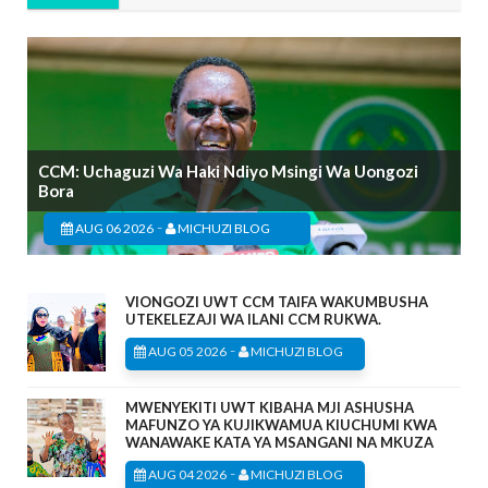
CCM: Uchaguzi Wa Haki Ndiyo Msingi Wa Uongozi
Bora
-
AUG 06 2026
MICHUZI BLOG
VIONGOZI UWT CCM TAIFA WAKUMBUSHA
UTEKELEZAJI WA ILANI CCM RUKWA.
-
AUG 05 2026
MICHUZI BLOG
MWENYEKITI UWT KIBAHA MJI ASHUSHA
MAFUNZO YA KUJIKWAMUA KIUCHUMI KWA
WANAWAKE KATA YA MSANGANI NA MKUZA
-
AUG 04 2026
MICHUZI BLOG