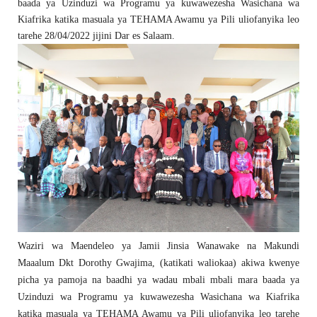
baada ya Uzinduzi wa Programu ya kuwawezesha Wasichana wa
Kiafrika katika masuala ya TEHAMA Awamu ya Pili uliofanyika leo
tarehe 28/04/2022 jijini Dar es Salaam.
Waziri wa Maendeleo ya Jamii Jinsia Wanawake na Makundi
Maaalum Dkt Dorothy Gwajima, (katikati waliokaa) akiwa kwenye
picha ya pamoja na baadhi ya wadau mbali mbali mara baada ya
Uzinduzi wa Programu ya kuwawezesha Wasichana wa Kiafrika
katika masuala ya TEHAMA Awamu ya Pili uliofanyika leo tarehe