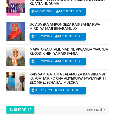
KUPATA HUDUMA
-
AUG 02 2024
MICHUZI BLOG
DC ADVERA AMPONGEZA RAIS SAMIA KWA
MIRDI YA MAJI BIHARAMULO
-
FEB 20 2024
MICHUZI BLOG
MAPATO YA UTALII, MADINI, VIWANDA YAVUNJA
REKODI CHINI YA RAIS SAMIA
-
FEB 20 2024
MICHUZI BLOG
RAIS SAMIA ATUMA SALAMU ZA RAMBIRAMBI
KUFUATIA KIFO CHA ALIYEKUWA MWENYEKITI
ZEC MHE.JECHA SALIM JECHA
-
JUL 18 2023
MICHUZI BLOG
SHEREHE
Soma zaidi