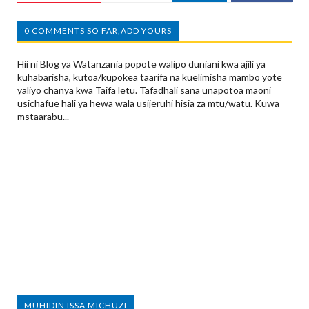
0 COMMENTS SO FAR,ADD YOURS
Hii ni Blog ya Watanzania popote walipo duniani kwa ajili ya
kuhabarisha, kutoa/kupokea taarifa na kuelimisha mambo yote
yaliyo chanya kwa Taifa letu. Tafadhali sana unapotoa maoni
usichafue hali ya hewa wala usijeruhi hisia za mtu/watu. Kuwa
mstaarabu...
MUHIDIN ISSA MICHUZI