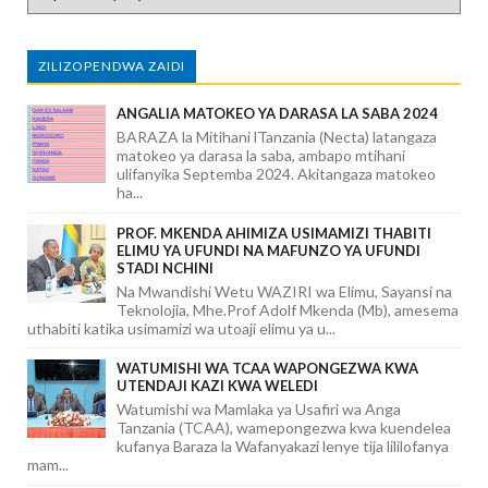
ZILIZOPENDWA ZAIDI
ANGALIA MATOKEO YA DARASA LA SABA 2024
BARAZA la Mitihani lTanzania (Necta) latangaza
matokeo ya darasa la saba, ambapo mtihani
ulifanyika Septemba 2024. Akitangaza matokeo
ha...
PROF. MKENDA AHIMIZA USIMAMIZI THABITI
ELIMU YA UFUNDI NA MAFUNZO YA UFUNDI
STADI NCHINI
Na Mwandishi Wetu WAZIRI wa Elimu, Sayansi na
Teknolojia, Mhe.Prof Adolf Mkenda (Mb), amesema
uthabiti katika usimamizi wa utoaji elimu ya u...
WATUMISHI WA TCAA WAPONGEZWA KWA
UTENDAJI KAZI KWA WELEDI
Watumishi wa Mamlaka ya Usafiri wa Anga
Tanzania (TCAA), wamepongezwa kwa kuendelea
kufanya Baraza la Wafanyakazi lenye tija lililofanya
mam...