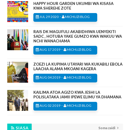
HAPPY HOUR GARDEN UKUMBI WA KISASA
KWA SHEREHE ZOTE
-
JUL 29 2020
MICHUZI BLOG
RAIS DK MAGUFULI AKABIDHIWA UENYEKITI
SADC , HOTUBA YAKE GUMZO KWA WAKUU WA
NCHI WANACHAMA
-
AUG 17 2019
MICHUZI BLOG
ZOEZI LA KUPIMA UTAYARI WA KUKABILI EBOLA
LAACHA ALAMA MKOANI KAGERA
-
AUG 04 2019
MICHUZI BLOG
KAILIMA ATOA AGIZO KWA JESHI LA
POLISI,ATAKA JAMII IPEWE ELIMU YA DHAMANA
-
AUG 02 2019
MICHUZI BLOG
SIASA
Soma zaidi