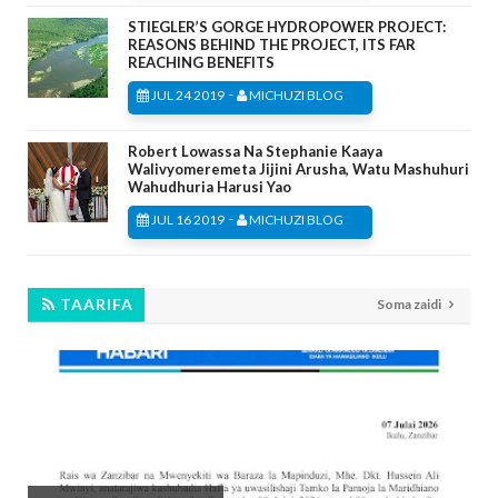
STIEGLER’S GORGE HYDROPOWER PROJECT:
REASONS BEHIND THE PROJECT, ITS FAR
REACHING BENEFITS
-
JUL 24 2019
MICHUZI BLOG
Robert Lowassa Na Stephanie Kaaya
Walivyomeremeta Jijini Arusha, Watu Mashuhuri
Wahudhuria Harusi Yao
-
JUL 16 2019
MICHUZI BLOG
TAARIFA
Soma zaidi