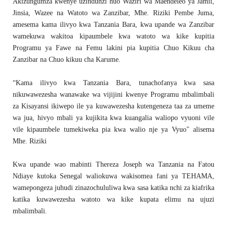
Akizungumza kwenye uzindunzi huo Waziri wa Maendeleo ya Jamii,
Jinsia, Wazee na Watoto wa Zanzibar, Mhe. Riziki Pembe Juma,
amesema kama ilivyo kwa Tanzania Bara, kwa upande wa Zanzibar
wamekuwa wakitoa kipaumbele kwa watoto wa kike kupitia
Programu ya Fawe na Femu lakini pia kupitia Chuo Kikuu cha
Zanzibar na Chuo kikuu cha Karume.
“Kama ilivyo kwa Tanzania Bara, tunachofanya kwa sasa
nikuwawezesha wanawake wa vijijini kwenye Programu mbalimbali
za Kisayansi ikiwepo ile ya kuwawezesha kutengeneza taa za umeme
wa jua, hivyo mbali ya kujikita kwa kuangalia waliopo vyuoni vile
vile kipaumbele tumekiweka pia kwa walio nje ya Vyuo" alisema
Mhe. Riziki
Kwa upande wao mabinti Thereza Joseph wa Tanzania na Fatou
Ndiaye kutoka Senegal waliokuwa wakisomea fani ya TEHAMA,
wamepongeza juhudi zinazochululiwa kwa sasa katika nchi za kiafrika
katika kuwawezesha watoto wa kike kupata elimu na ujuzi
mbalimbali.