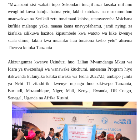
“Mwanzoni sisi wakati tupo Sekondari tunajifunza kusuka mifumo
wengi tulikuwa hatujua hatma yetu, lakini kutokana na msukumo huu
unaowekwa na Serikali zetu tunaimani kabisa, utamwezesha Msichana
kufikia malengo yake, maana kama unavyofahamu, jamii nyingi za
kiafrika zilikuwa hazitoa kipaumbele kwa watoto wa kike kwenye
suala elimu, lakini kwa muamko huu tunaiona kesho yetu” alisema
Thereza kutoka Tanzania.
Akizungumza kwenye Uzinduzi huo, Lilian Mwamdanga Mkuu wa
Idara ya uwezeshaji wa wanawake kiuchumi, amesema Program hiyo
itakwenda kufanyika katika mwaka wa fedha 2022/23, ambapo jumla
ya Nchi 11 zitashiriki kwenye mpango huo zikiwepo Tanzania,
Burundi, Mozambique, Niger, Mali, Kenya, Rwanda, DR Congo,
Senegal, Uganda na Afrika Kusini.