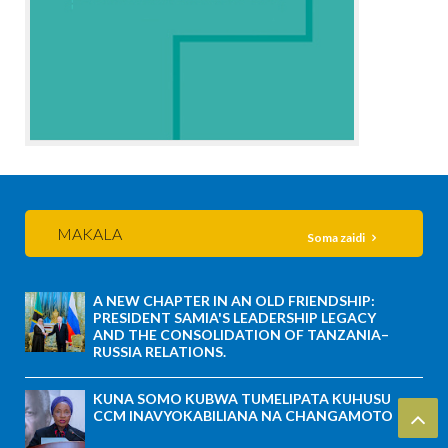
MAKALA
Soma zaidi
A NEW CHAPTER IN AN OLD FRIENDSHIP:
PRESIDENT SAMIA'S LEADERSHIP LEGACY
AND THE CONSOLIDATION OF TANZANIA–
RUSSIA RELATIONS.
KUNA SOMO KUBWA TUMELIPATA KUHUSU
CCM INAVYOKABILIANA NA CHANGAMOTO