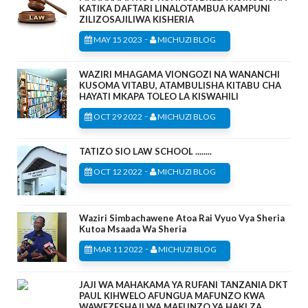
KATIKA DAFTARI LINALOTAMBUA KAMPUNI
ZILIZOSAJILIWA KISHERIA
-
MAY 15 2023
MICHUZI BLOG
WAZIRI MHAGAMA VIONGOZI NA WANANCHI
KUSOMA VITABU, ATAMBULISHA KITABU CHA
HAYATI MKAPA TOLEO LA KISWAHILI
-
OCT 29 2022
MICHUZI BLOG
TATIZO SIO LAW SCHOOL ........
-
OCT 12 2022
MICHUZI BLOG
Waziri Simbachawene Atoa Rai Vyuo Vya Sheria
Kutoa Msaada Wa Sheria
-
MAR 11 2022
MICHUZI BLOG
JAJI WA MAHAKAMA YA RUFANI TANZANIA DKT
PAUL KIHWELO AFUNGUA MAFUNZO KWA
WAWEZESHAJI WA MAFUNZO YA HAKI ZA