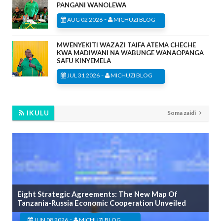
PANGANI WANOLEWA
-
AUG 02 2026
MICHUZI BLOG
MWENYEKITI WAZAZI TAIFA ATEMA CHECHE
KWA MADIWANI NA WABUNGE WANAOPANGA
SAFU KINYEMELA
-
JUL 31 2026
MICHUZI BLOG
IKULU
Soma zaidi
Eight Strategic Agreements: The New Map Of
Tanzania-Russia Economic Cooperation Unveiled
-
JUN 08 2026
MICHUZI BLOG