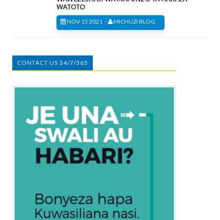
WATOTO
-
NOV 15 2021
MICHUZI BLOG
CONTACT US 24/7/365