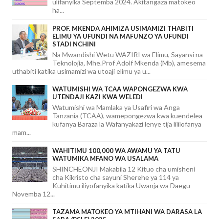
ulifanyika Septemba 2024. Akitangaza matokeo
ha...
PROF. MKENDA AHIMIZA USIMAMIZI THABITI
ELIMU YA UFUNDI NA MAFUNZO YA UFUNDI
STADI NCHINI
Na Mwandishi Wetu WAZIRI wa Elimu, Sayansi na
Teknolojia, Mhe.Prof Adolf Mkenda (Mb), amesema
uthabiti katika usimamizi wa utoaji elimu ya u...
WATUMISHI WA TCAA WAPONGEZWA KWA
UTENDAJI KAZI KWA WELEDI
Watumishi wa Mamlaka ya Usafiri wa Anga
Tanzania (TCAA), wamepongezwa kwa kuendelea
kufanya Baraza la Wafanyakazi lenye tija lililofanya
mam...
WAHITIMU 100,000 WA AWAMU YA TATU
WATUMIKA MFANO WA USALAMA
SHINCHEONJI Makabila 12 Kituo cha umisheni
cha Kikristo cha sayuni Sherehe ya 114 ya
Kuhitimu iliyofanyika katika Uwanja wa Daegu
Novemba 12...
TAZAMA MATOKEO YA MTIHANI WA DARASA LA