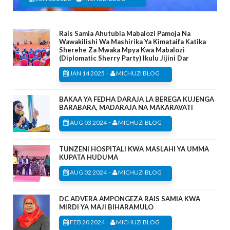
Rais Samia Ahutubia Mabalozi Pamoja Na
Wawakilishi Wa Mashirika Ya Kimataifa Katika
Sherehe Za Mwaka Mpya Kwa Mabalozi
(Diplomatic Sherry Party) Ikulu Jijini Dar
-
JAN 14 2025
MICHUZI BLOG
BAKAA YA FEDHA DARAJA LA BEREGA KUJENGA
BARABARA, MADARAJA NA MAKARAVATI
-
AUG 03 2024
MICHUZI BLOG
TUNZENI HOSPITALI KWA MASLAHI YA UMMA
KUPATA HUDUMA
-
AUG 02 2024
MICHUZI BLOG
DC ADVERA AMPONGEZA RAIS SAMIA KWA
MIRDI YA MAJI BIHARAMULO
-
FEB 20 2024
MICHUZI BLOG