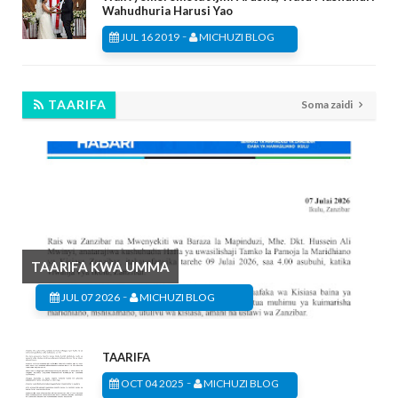
Wahudhuria Harusi Yao
-
JUL 16 2019
MICHUZI BLOG
TAARIFA
Soma zaidi
TAARIFA KWA UMMA
-
JUL 07 2026
MICHUZI BLOG
TAARIFA
-
OCT 04 2025
MICHUZI BLOG