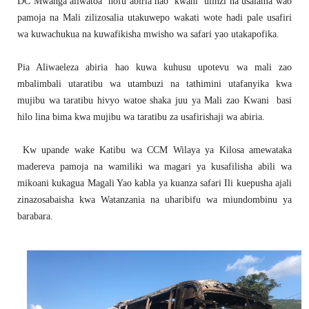
DC Mwanga aliwatoa hofu abiria hao kwani ulinzi na usalama wao
pamoja na Mali zilizosalia utakuwepo wakati wote hadi pale usafiri
wa kuwachukua na kuwafikisha mwisho wa safari yao utakapofika.
Pia Aliwaeleza abiria hao kuwa kuhusu upotevu wa mali zao
mbalimbali utaratibu wa utambuzi na tathimini utafanyika kwa
mujibu wa taratibu hivyo watoe shaka juu ya Mali zao Kwani basi
hilo lina bima kwa mujibu wa taratibu za usafirishaji wa abiria.
Kw upande wake Katibu wa CCM Wilaya ya Kilosa amewataka
madereva pamoja na wamiliki wa magari ya kusafilisha abili wa
mikoani kukagua Magali Yao kabla ya kuanza safari Ili kuepusha ajali
zinazosabaisha kwa Watanzania na uharibifu wa miundombinu ya
barabara.