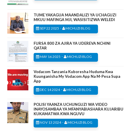
TUME YAKAGUA MAANDALIZI YA UCHAGUZI
MKUU MAFINGA MJI, WASISITIZWA WELEDI
-
SEP 22 2025
MICHUZI BLOG
FURSA 800 ZA AJIRA YA UDEREVA NCHINI
QATAR
-
MAY 16 2025
MICHUZI BLOG
Vodacom Tanzania Kuboresha Huduma Kwa
Kuunganisha My Vodacom App Na M-Pesa Supa
App
-
DEC 14 2024
MICHUZI BLOG
POLISI YAANZA UCHUNGUZI WA VIDEO
INAYOSAMBAA YA MFANYABIASHARA KUJARIBU
KUKAMATWA KWA NGUVU
-
NOV 13 2024
MICHUZI BLOG