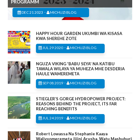
PROGRAMM
-
DEC 21 2023
MICHUZI BLOG
HAPPY HOUR GARDEN UKUMBI WA KISASA
KWA SHEREHE ZOTE
-
JUL 29 2020
MICHUZI BLOG
NGUZA VIKING 'BABU SEYA' NA KATIBU
TAWALA WILAYA YA MUHEZA MHE DESDERIA
HAULE WAMEREMETA
-
SEP 08 2019
MICHUZI BLOG
STIEGLER’S GORGE HYDROPOWER PROJECT:
REASONS BEHIND THE PROJECT, ITS FAR
REACHING BENEFITS
-
JUL 24 2019
MICHUZI BLOG
Robert Lowassa Na Stephanie Kaaya
Walivyomeremeta Jijini Arusha, Watu Mashuhuri