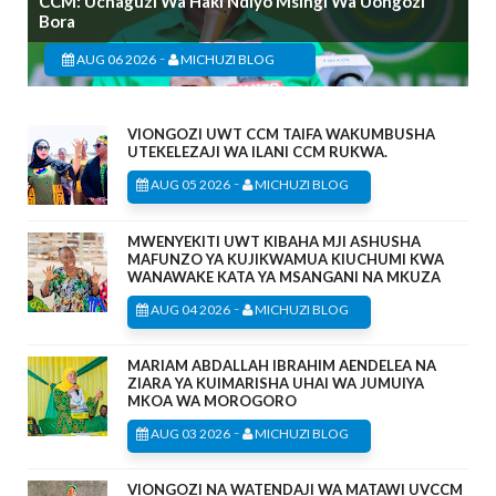
CCM: Uchaguzi Wa Haki Ndiyo Msingi Wa Uongozi
Bora
-
AUG 06 2026
MICHUZI BLOG
VIONGOZI UWT CCM TAIFA WAKUMBUSHA
UTEKELEZAJI WA ILANI CCM RUKWA.
-
AUG 05 2026
MICHUZI BLOG
MWENYEKITI UWT KIBAHA MJI ASHUSHA
MAFUNZO YA KUJIKWAMUA KIUCHUMI KWA
WANAWAKE KATA YA MSANGANI NA MKUZA
-
AUG 04 2026
MICHUZI BLOG
MARIAM ABDALLAH IBRAHIM AENDELEA NA
ZIARA YA KUIMARISHA UHAI WA JUMUIYA
MKOA WA MOROGORO
-
AUG 03 2026
MICHUZI BLOG
VIONGOZI NA WATENDAJI WA MATAWI UVCCM