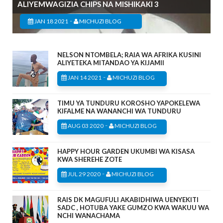
ALIYEMWAGIZIA CHIPS NA MISHIKAKI 3
-
JAN 18 2021
MICHUZI BLOG
NELSON NTOMBELA; RAIA WA AFRIKA KUSINI
ALIYETEKA MITANDAO YA KIJAMII
-
JAN 14 2021
MICHUZI BLOG
TIMU YA TUNDURU KOROSHO YAPOKELEWA
KIFALME NA WANANCHI WA TUNDURU
-
AUG 03 2020
MICHUZI BLOG
HAPPY HOUR GARDEN UKUMBI WA KISASA
KWA SHEREHE ZOTE
-
JUL 29 2020
MICHUZI BLOG
RAIS DK MAGUFULI AKABIDHIWA UENYEKITI
SADC , HOTUBA YAKE GUMZO KWA WAKUU WA
NCHI WANACHAMA