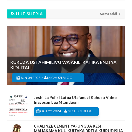
IJUE SHERIA
Soma zaidi
KUKUZA USTAHIMILIVU WA AKILI KATIKA ENZI YA
KIDIJITALI
-
JUN 04 2025
MICHUZI BLOG
Jeshi La Polisi Latoa Ufafanuzi Kuhusu Video
Inayosambaa Mtandaoni
-
OCT 22 2024
MICHUZI BLOG
CHALINZE CEMENT YAFUNGUA KESI
MAHAKAMA KUU KUITAKA BRELA KUIRUDISHA