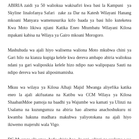
ABIRIA zaidi ya 50 waliokua wakisafiri kwa basi la Kampuni ya
Skyline linalofanya Safari zake za Dar na Katesh Wilayani Hanang
mkoani Manyara wamenusurika kifo baada ya basi hilo kuteketea
Kwa Moto likiwa njiani Katika Eneo Mtumbatu Wilayani Kilosa
mpakani kabisa na Wilaya ya Gairo mkoani Morogoro.
Mashuhuda wa ajali hiyo walisema waliona Moto mkubwa chini ya
Gari hilo na kianza kupiga kelele kwa dereva ambapo abiria waliokua
ndani ya gari waliposikia kelele hizo ndipo nao walipopaza Sauti na
ndipo dereva wa basi aliposimamisha.
Mkuu wa wilaya ya Kilosa Alhaji Majid Mwanga aliyefika katika
eneo la ajali akifuatana na Katibu wa CCM Wilaya ya Kilosa
ShaabanMdoe pamoja na baadhi ya Wajumbe wa kamati ya Ulinzi na
Usalama na kuzungumza na abiria hao alisema anachoshukuru ni
kwamba hakuna madhara makubwa yaliyotokana na ajali hiyo
ikiwemo majeruhi wala Vigo.