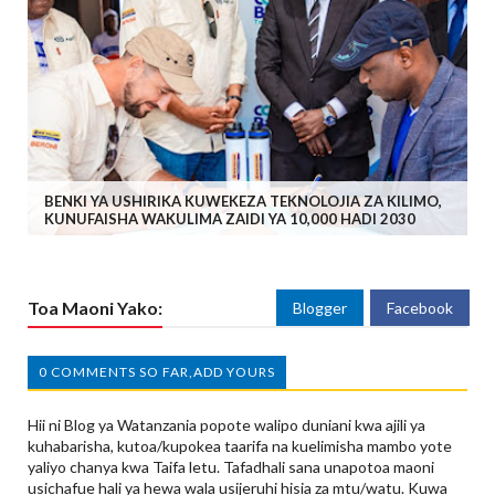
BENKI YA USHIRIKA KUWEKEZA TEKNOLOJIA ZA KILIMO,
KUNUFAISHA WAKULIMA ZAIDI YA 10,000 HADI 2030
Toa Maoni Yako:
Blogger
Facebook
0 COMMENTS SO FAR,ADD YOURS
Hii ni Blog ya Watanzania popote walipo duniani kwa ajili ya
kuhabarisha, kutoa/kupokea taarifa na kuelimisha mambo yote
yaliyo chanya kwa Taifa letu. Tafadhali sana unapotoa maoni
usichafue hali ya hewa wala usijeruhi hisia za mtu/watu. Kuwa