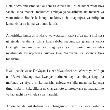
Hata hivyo amesema katika nchi za Afrika hali ni hatarishi zaidi kwa
sababu zina mapori makubwa ambayo yanakaribiana na makazi ya
watu mfano Bonde la Kongo ni kitovu cha magonjwa ya milipuko
kama ebola na homa ya bonde la ufa.
Amesisitiza kuwa ushirikiano wa watalaam katika afya moja hivi sasa
ni ajenda ya dunia nzima kwa sababu inapunguza gharama katika
kushughulikia matishio ya magonjwa ya milipuko na vimelea
mbalimbali vinavyoweza kutoka kwa Wanyama na kwenda kwa
binadamu.
Kwa upande wake Dr.Vayan Laizer Mwakilishi wa Wizara ya Mifugo
na Uvuvi akizungumza kwenye mafunzo hayo amelitaja lengo la
mafunzo ya afya a ni kuimarisha uelewa wa kila mdau na kujenga
timu moja ili kukabiliana na changamoto zinazotokana na mabadiliko
ya tabianchi na vimelea vya maradhi.
Amesema ili kukabiliana na changamoto hizo na kwa kutumia