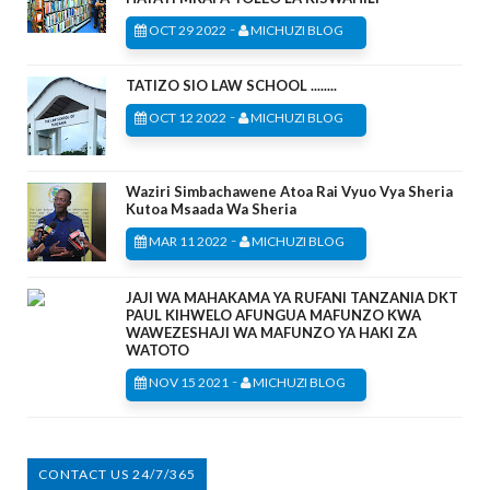
-
OCT 29 2022
MICHUZI BLOG
TATIZO SIO LAW SCHOOL ........
-
OCT 12 2022
MICHUZI BLOG
Waziri Simbachawene Atoa Rai Vyuo Vya Sheria
Kutoa Msaada Wa Sheria
-
MAR 11 2022
MICHUZI BLOG
JAJI WA MAHAKAMA YA RUFANI TANZANIA DKT
PAUL KIHWELO AFUNGUA MAFUNZO KWA
WAWEZESHAJI WA MAFUNZO YA HAKI ZA
WATOTO
-
NOV 15 2021
MICHUZI BLOG
CONTACT US 24/7/365