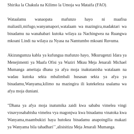
Shirika la Chakula na Kilimo la Umoja wa Mataifa (FAO).
Wataalamu wanaopata mafunzo hayo ni maafisa
maliasili,mifugo,wanyamapori,watalaam wa mazingira,madaktari wa
binadamu na wanahabari kutoka wilaya za Nachingwea na Ruangwa
mkoani Lindi na wilaya za Nyasa na Namtumbo mkoani Ruvuma.
Akizungumza kabla ya kufungua mafunzo hayo, Mkurugenzi Idara ya
Menejimenti ya Maafa Ofisi ya Waziri Mkuu Meja Jenarali Michael
Mumanga ameitaja dhana ya afya moja inakutanisha watalaam na
wadau kutoka sekta mbalimbali husasan sekta ya afya ya
binadamu,Wanyama,kilimo na mazingira ili kutekeleza usalama wa
afya moja duniani.
“Dhana ya afya moja inatumika zaidi kwa sababu vimelea vingi
vinavyosababisha vimelea vya magonjwa kwa binadamu vinatoka kwa
Wanyama,maambukizi haya hutokea binadamu anapoingilia makazi
ya Wanyama bila tahadhari’’,alisisitiza Meja Jenarali Mumanga.