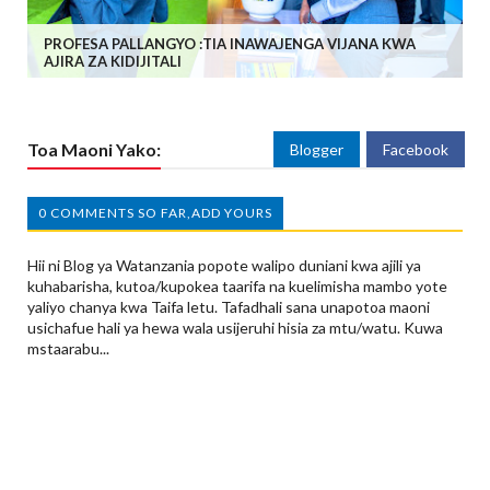
PROFESA PALLANGYO :TIA INAWAJENGA VIJANA KWA
AJIRA ZA KIDIJITALI
Toa Maoni Yako:
Blogger
Facebook
0 COMMENTS SO FAR,ADD YOURS
Hii ni Blog ya Watanzania popote walipo duniani kwa ajili ya
kuhabarisha, kutoa/kupokea taarifa na kuelimisha mambo yote
yaliyo chanya kwa Taifa letu. Tafadhali sana unapotoa maoni
usichafue hali ya hewa wala usijeruhi hisia za mtu/watu. Kuwa
mstaarabu...