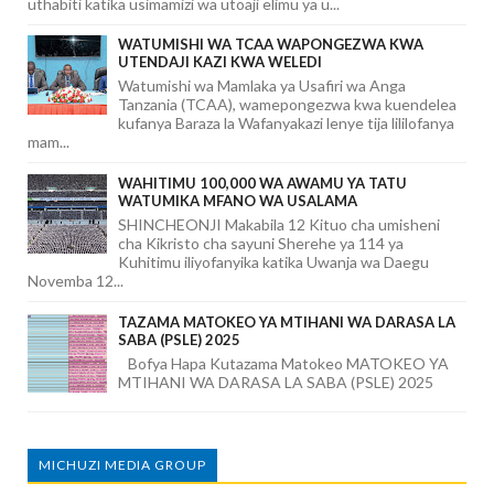
uthabiti katika usimamizi wa utoaji elimu ya u...
WATUMISHI WA TCAA WAPONGEZWA KWA
UTENDAJI KAZI KWA WELEDI
Watumishi wa Mamlaka ya Usafiri wa Anga
Tanzania (TCAA), wamepongezwa kwa kuendelea
kufanya Baraza la Wafanyakazi lenye tija lililofanya
mam...
WAHITIMU 100,000 WA AWAMU YA TATU
WATUMIKA MFANO WA USALAMA
SHINCHEONJI Makabila 12 Kituo cha umisheni
cha Kikristo cha sayuni Sherehe ya 114 ya
Kuhitimu iliyofanyika katika Uwanja wa Daegu
Novemba 12...
TAZAMA MATOKEO YA MTIHANI WA DARASA LA
SABA (PSLE) 2025
Bofya Hapa Kutazama Matokeo MATOKEO YA
MTIHANI WA DARASA LA SABA (PSLE) 2025
MICHUZI MEDIA GROUP