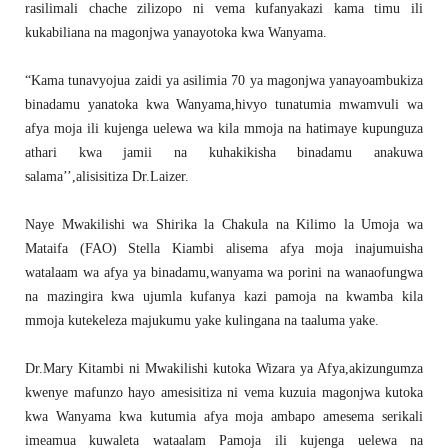
rasilimali chache zilizopo ni vema kufanyakazi kama timu ili
kukabiliana na magonjwa yanayotoka kwa Wanyama.
“Kama tunavyojua zaidi ya asilimia 70 ya magonjwa yanayoambukiza
binadamu yanatoka kwa Wanyama,hivyo tunatumia mwamvuli wa
afya moja ili kujenga uelewa wa kila mmoja na hatimaye kupunguza
athari kwa jamii na kuhakikisha binadamu anakuwa
salama’’,alisisitiza Dr.Laizer.
Naye Mwakilishi wa Shirika la Chakula na Kilimo la Umoja wa
Mataifa (FAO) Stella Kiambi alisema afya moja inajumuisha
watalaam wa afya ya binadamu,wanyama wa porini na wanaofungwa
na mazingira kwa ujumla kufanya kazi pamoja na kwamba kila
mmoja kutekeleza majukumu yake kulingana na taaluma yake.
Dr.Mary Kitambi ni Mwakilishi kutoka Wizara ya Afya,akizungumza
kwenye mafunzo hayo amesisitiza ni vema kuzuia magonjwa kutoka
kwa Wanyama kwa kutumia afya moja ambapo amesema serikali
imeamua kuwaleta wataalam Pamoja ili kujenga uelewa na