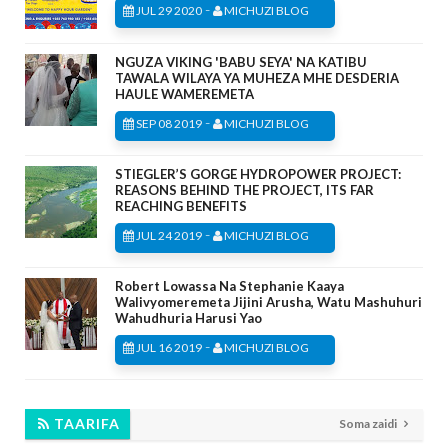
-
JUL 29 2020
MICHUZI BLOG
NGUZA VIKING 'BABU SEYA' NA KATIBU
TAWALA WILAYA YA MUHEZA MHE DESDERIA
HAULE WAMEREMETA
-
SEP 08 2019
MICHUZI BLOG
STIEGLER’S GORGE HYDROPOWER PROJECT:
REASONS BEHIND THE PROJECT, ITS FAR
REACHING BENEFITS
-
JUL 24 2019
MICHUZI BLOG
Robert Lowassa Na Stephanie Kaaya
Walivyomeremeta Jijini Arusha, Watu Mashuhuri
Wahudhuria Harusi Yao
-
JUL 16 2019
MICHUZI BLOG
TAARIFA
Soma zaidi