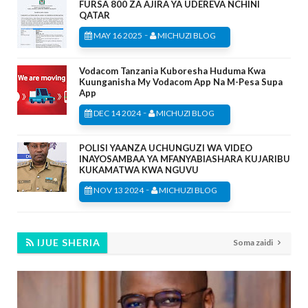
FURSA 800 ZA AJIRA YA UDEREVA NCHINI
QATAR
-
MAY 16 2025
MICHUZI BLOG
Vodacom Tanzania Kuboresha Huduma Kwa
Kuunganisha My Vodacom App Na M-Pesa Supa
App
-
DEC 14 2024
MICHUZI BLOG
POLISI YAANZA UCHUNGUZI WA VIDEO
INAYOSAMBAA YA MFANYABIASHARA KUJARIBU
KUKAMATWA KWA NGUVU
-
NOV 13 2024
MICHUZI BLOG
IJUE SHERIA
Soma zaidi