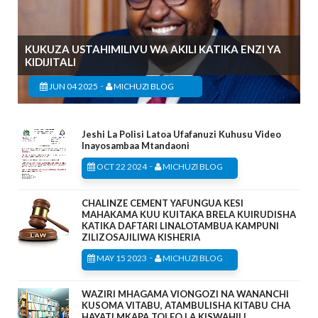
KUKUZA USTAHIMILIVU WA AKILI KATIKA ENZI YA
KIDIJITALI
-
JUN 04 2025
MICHUZI BLOG
Jeshi La Polisi Latoa Ufafanuzi Kuhusu Video
Inayosambaa Mtandaoni
-
OCT 22 2024
MICHUZI BLOG
CHALINZE CEMENT YAFUNGUA KESI
MAHAKAMA KUU KUITAKA BRELA KUIRUDISHA
KATIKA DAFTARI LINALOTAMBUA KAMPUNI
ZILIZOSAJILIWA KISHERIA
-
MAY 15 2023
MICHUZI BLOG
WAZIRI MHAGAMA VIONGOZI NA WANANCHI
KUSOMA VITABU, ATAMBULISHA KITABU CHA
HAYATI MKAPA TOLEO LA KISWAHILI