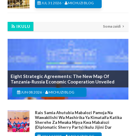
-
JUL 31 2026
MICHUZI BLOG
IKULU
Soma zaidi
Eight Strategic Agreements: The New Map Of
Tanzania-Russia Economic Cooperation Unveiled
-
JUN 08 2026
MICHUZI BLOG
Rais Samia Ahutubia Mabalozi Pamoja Na
Wawakilishi Wa Mashirika Ya Kimataifa Katika
Sherehe Za Mwaka Mpya Kwa Mabalozi
(Diplomatic Sherry Party) Ikulu Jijini Dar
-