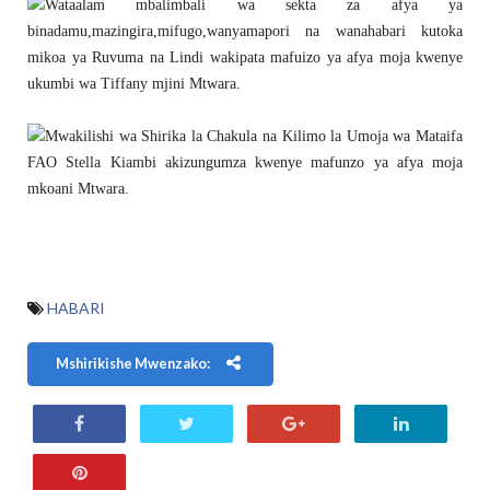
Wataalam mbalimbali wa sekta za afya ya
binadamu,mazingira,mifugo,wanyamapori na wanahabari kutoka
mikoa ya Ruvuma na Lindi wakipata mafuizo ya afya moja kwenye
ukumbi wa Tiffany mjini Mtwara.
Mwakilishi wa Shirika la Chakula na Kilimo la Umoja wa Mataifa
FAO Stella Kiambi akizungumza kwenye mafunzo ya afya moja
mkoani Mtwara.
HABARI
Mshirikishe Mwenzako: