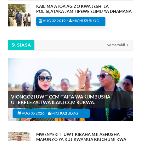
KAILIMA ATOA AGIZO KWA JESHI LA
POLISI,ATAKA JAMII IPEWE ELIMU YA DHAMANA
-
AUG 02 2019
MICHUZI BLOG
SIASA
Soma zaidi
VIONGOZI UWT CCM TAIFA WAKUMBUSHA
UTEKELEZAJI WA ILANI CCM RUKWA.
-
AUG 05 2026
MICHUZI BLOG
MWENYEKITI UWT KIBAHA MJI ASHUSHA
MAFUNZO YA KUJIKWAMUA KIUCHUMI KWA