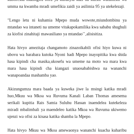
umma na kwamba mradi umefikia zaidi ya asilimia 95 ya utekelezaji.
“Lengo letu ni kuhamia Mpepo muda wowote,miundombinu ya
mtandao wa intaneti na umeme vitakapokamilika kwa sababu shughuli
za kiofisi zinahitaji mawasiliano ya mtandao’’,alisisitiza.
Hata hivyo amezitaja changamoto zinazoikabili ofisi hiyo kuwa ni
ubovu wa barabara kutoka Nyoni hadi Mpepo inayopitika kwa shida
hasa kipindi cha masika,ukosefu wa umeme na moto wa mara kwa
mara hasa kipindi cha kiangazi unaosababishwa na wananchi
wanapoandaa mashamba yao.
Akizungumza mara baada ya kuweka jiwe la msingi katika mradi
huo,Mkuu wa Mkoa wa Ruvuma Kanali Laban Thomas amesema
serikali kupitia Rais Samia Suluhu Hassan inaendelea kutekeleza
miradi mbalimbali ya maendeleo katika Mkoa wa Ruvuma ukiwemo
ujenzi wa ofisi za kisasa katika shamba la Mpepo.
Hata hivyo Mkuu wa Mkoa amewaonya wananchi kuacha kuharibu