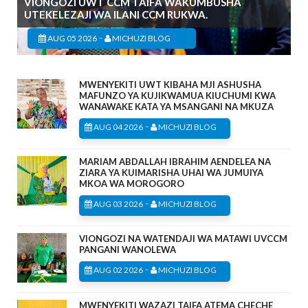
VIONGOZI UWT CCM TAIFA WAKUMBUSHA
UTEKELEZAJI WA ILANI CCM RUKWA.
-
AUG 05 2026
MICHUZI BLOG
MWENYEKITI UWT KIBAHA MJI ASHUSHA
MAFUNZO YA KUJIKWAMUA KIUCHUMI KWA
WANAWAKE KATA YA MSANGANI NA MKUZA
-
AUG 04 2026
MICHUZI BLOG
MARIAM ABDALLAH IBRAHIM AENDELEA NA
ZIARA YA KUIMARISHA UHAI WA JUMUIYA
MKOA WA MOROGORO
-
AUG 03 2026
MICHUZI BLOG
VIONGOZI NA WATENDAJI WA MATAWI UVCCM
PANGANI WANOLEWA
-
AUG 02 2026
MICHUZI BLOG
MWENYEKITI WAZAZI TAIFA ATEMA CHECHE