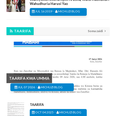
Wahudhuria Harusi Yao
-
JUL 16 2019
MICHUZI BLOG
TAARIFA
Soma zaidi
TAARIFA KWA UMMA
-
JUL 07 2026
MICHUZI BLOG
TAARIFA
-
OCT 04 2025
MICHUZI BLOG