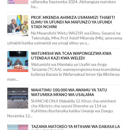
ulifanyika Septemba 2024. Akitangaza matokeo
ha...
PROF. MKENDA AHIMIZA USIMAMIZI THABITI
ELIMU YA UFUNDI NA MAFUNZO YA UFUNDI
STADI NCHINI
Na Mwandishi Wetu WAZIRI wa Elimu, Sayansi na
Teknolojia, Mhe.Prof Adolf Mkenda (Mb), amesema
uthabiti katika usimamizi wa utoaji elimu ya u...
WATUMISHI WA TCAA WAPONGEZWA KWA
UTENDAJI KAZI KWA WELEDI
Watumishi wa Mamlaka ya Usafiri wa Anga
Tanzania (TCAA), wamepongezwa kwa kuendelea
kufanya Baraza la Wafanyakazi lenye tija lililofanya
mam...
WAHITIMU 100,000 WA AWAMU YA TATU
WATUMIKA MFANO WA USALAMA
SHINCHEONJI Makabila 12 Kituo cha umisheni
cha Kikristo cha sayuni Sherehe ya 114 ya
Kuhitimu iliyofanyika katika Uwanja wa Daegu
Novemba 12...
TAZAMA MATOKEO YA MTIHANI WA DARASA LA