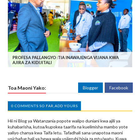
PROFESA PALLANGYO :TIA INAWAJENGA VIJANA KWA
AJIRA ZA KIDIJITALI
Toa Maoni Yako:
Blogger
Facebook
0 COMMENTS SO FAR,ADD YOURS
Hii ni Blog ya Watanzania popote walipo duniani kwa ajili ya
kuhabarisha, kutoa/kupokea taarifa na kuelimisha mambo yote
yaliyo chanya kwa Taifa letu. Tafadhali sana unapotoa maoni
usichafue hali ya hewa wala usijeruhi hisia za mtu/watu. Kuwa