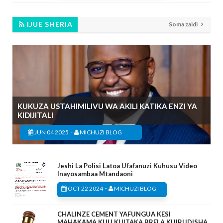
IJUE SHERIA
Soma zaidi
KUKUZA USTAHIMILIVU WA AKILI KATIKA ENZI YA
KIDIJITALI
-
JUN 04 2025
MICHUZI BLOG
Jeshi La Polisi Latoa Ufafanuzi Kuhusu Video
Inayosambaa Mtandaoni
-
OCT 22 2024
MICHUZI BLOG
CHALINZE CEMENT YAFUNGUA KESI
MAHAKAMA KUU KUITAKA BRELA KUIRUDISHA