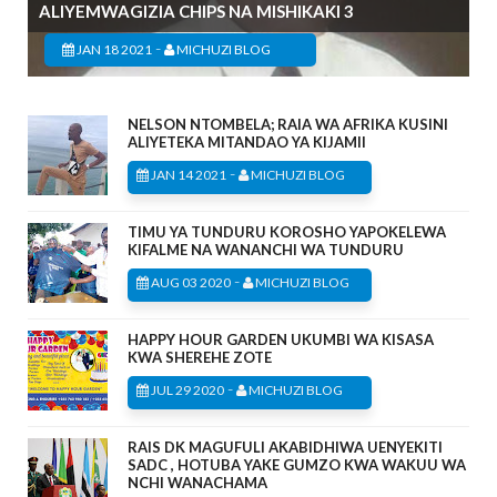
ALIYEMWAGIZIA CHIPS NA MISHIKAKI 3
-
JAN 18 2021
MICHUZI BLOG
NELSON NTOMBELA; RAIA WA AFRIKA KUSINI
ALIYETEKA MITANDAO YA KIJAMII
-
JAN 14 2021
MICHUZI BLOG
TIMU YA TUNDURU KOROSHO YAPOKELEWA
KIFALME NA WANANCHI WA TUNDURU
-
AUG 03 2020
MICHUZI BLOG
HAPPY HOUR GARDEN UKUMBI WA KISASA
KWA SHEREHE ZOTE
-
JUL 29 2020
MICHUZI BLOG
RAIS DK MAGUFULI AKABIDHIWA UENYEKITI
SADC , HOTUBA YAKE GUMZO KWA WAKUU WA
NCHI WANACHAMA