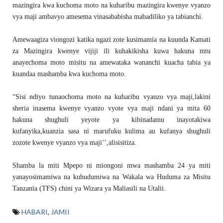
mazingira kwa kuchoma moto na kuharibu mazingira kwenye vyanzo
vya maji ambavyo amesema vinasababisha mabadiliko ya tabianchi.
Amewaagiza viongozi katika ngazi zote kusimamia na kuunda Kamati
za Mazingira kwenye vijiji ili kuhakikisha kuwa hakuna mtu
anayechoma moto misitu na amewataka wananchi kuacha tabia ya
kuandaa mashamba kwa kuchoma moto.
“Sisi ndiyo tunaochoma moto na kuharibu vyanzo vya maji,lakini
sheria inasema kwenye vyanzo vyote vya maji ndani ya mita 60
hakuna shughuli yeyote ya kibinadamu inayotakiwa
kufanyika,kuanzia sasa ni marufuku kulima au kufanya shughuli
zozote kwenye vyanzo vya maji’’,alisisitiza.
Shamba la miti Mpepo ni miongoni mwa mashamba 24 ya miti
yanayosimamiwa na kuhudumiwa na Wakala wa Huduma za Misitu
Tanzania (TFS) chini ya Wizara ya Maliasili na Utalii.
HABARI
,
JAMII