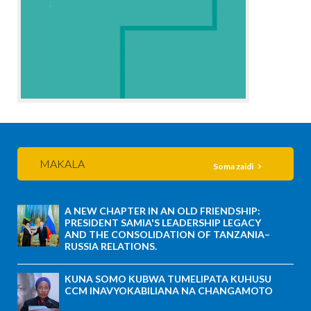
MAKALA
Soma zaidi
A NEW CHAPTER IN AN OLD FRIENDSHIP:
PRESIDENT SAMIA'S LEADERSHIP LEGACY
AND THE CONSOLIDATION OF TANZANIA–
RUSSIA RELATIONS.
KUNA SOMO KUBWA TUMELIPATA KUHUSU
CCM INAVYOKABILIANA NA CHANGAMOTO