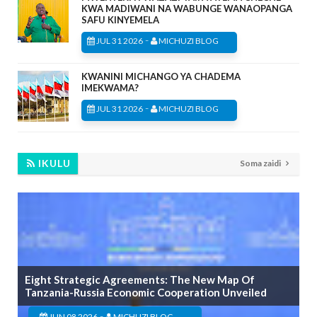
KWA MADIWANI NA WABUNGE WANAOPANGA
SAFU KINYEMELA
-
JUL 31 2026
MICHUZI BLOG
KWANINI MICHANGO YA CHADEMA
IMEKWAMA?
-
JUL 31 2026
MICHUZI BLOG
IKULU
Soma zaidi
Eight Strategic Agreements: The New Map Of
Tanzania-Russia Economic Cooperation Unveiled
-
JUN 08 2026
MICHUZI BLOG