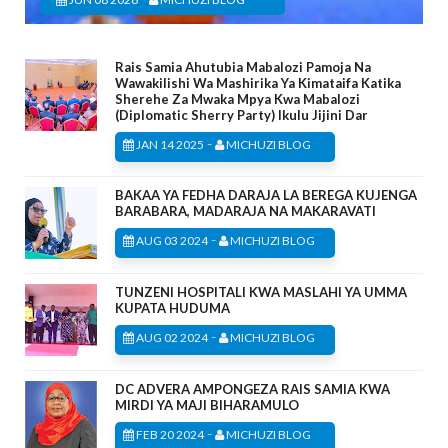
Rais Samia Ahutubia Mabalozi Pamoja Na
Wawakilishi Wa Mashirika Ya Kimataifa Katika
Sherehe Za Mwaka Mpya Kwa Mabalozi
(Diplomatic Sherry Party) Ikulu Jijini Dar
-
JAN 14 2025
MICHUZI BLOG
BAKAA YA FEDHA DARAJA LA BEREGA KUJENGA
BARABARA, MADARAJA NA MAKARAVATI
-
AUG 03 2024
MICHUZI BLOG
TUNZENI HOSPITALI KWA MASLAHI YA UMMA
KUPATA HUDUMA
-
AUG 02 2024
MICHUZI BLOG
DC ADVERA AMPONGEZA RAIS SAMIA KWA
MIRDI YA MAJI BIHARAMULO
-
FEB 20 2024
MICHUZI BLOG