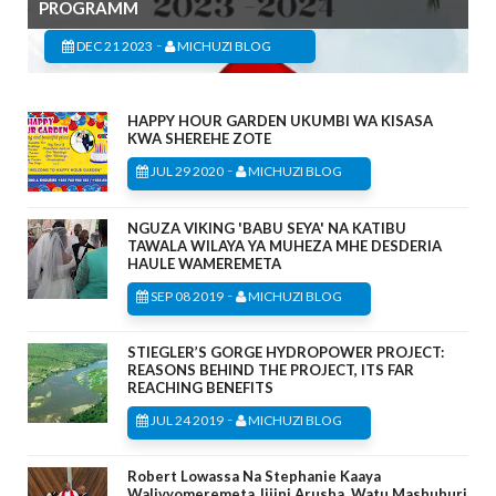
PROGRAMM
-
DEC 21 2023
MICHUZI BLOG
HAPPY HOUR GARDEN UKUMBI WA KISASA
KWA SHEREHE ZOTE
-
JUL 29 2020
MICHUZI BLOG
NGUZA VIKING 'BABU SEYA' NA KATIBU
TAWALA WILAYA YA MUHEZA MHE DESDERIA
HAULE WAMEREMETA
-
SEP 08 2019
MICHUZI BLOG
STIEGLER’S GORGE HYDROPOWER PROJECT:
REASONS BEHIND THE PROJECT, ITS FAR
REACHING BENEFITS
-
JUL 24 2019
MICHUZI BLOG
Robert Lowassa Na Stephanie Kaaya
Walivyomeremeta Jijini Arusha, Watu Mashuhuri