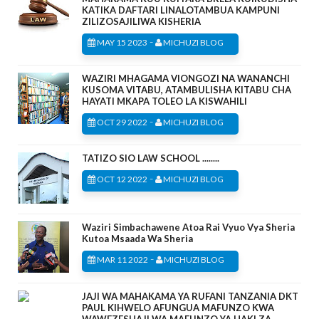
KATIKA DAFTARI LINALOTAMBUA KAMPUNI
ZILIZOSAJILIWA KISHERIA
-
MAY 15 2023
MICHUZI BLOG
WAZIRI MHAGAMA VIONGOZI NA WANANCHI
KUSOMA VITABU, ATAMBULISHA KITABU CHA
HAYATI MKAPA TOLEO LA KISWAHILI
-
OCT 29 2022
MICHUZI BLOG
TATIZO SIO LAW SCHOOL ........
-
OCT 12 2022
MICHUZI BLOG
Waziri Simbachawene Atoa Rai Vyuo Vya Sheria
Kutoa Msaada Wa Sheria
-
MAR 11 2022
MICHUZI BLOG
JAJI WA MAHAKAMA YA RUFANI TANZANIA DKT
PAUL KIHWELO AFUNGUA MAFUNZO KWA