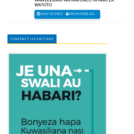
WAWEZESHAJI WA MAFUNZO YA HAKI ZA
WATOTO
-
NOV 15 2021
MICHUZI BLOG
CONTACT US 24/7/365