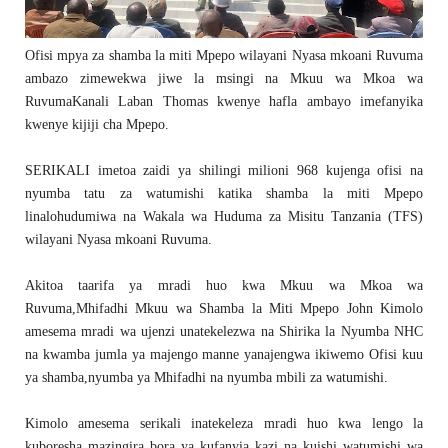
Ofisi mpya za shamba la miti Mpepo wilayani Nyasa mkoani Ruvuma
ambazo zimewekwa jiwe la msingi na Mkuu wa Mkoa wa
RuvumaKanali Laban Thomas kwenye hafla ambayo imefanyika
kwenye kijiji cha Mpepo.
SERIKALI imetoa zaidi ya shilingi milioni 968 kujenga ofisi na
nyumba tatu za watumishi katika shamba la miti Mpepo
linalohudumiwa na Wakala wa Huduma za Misitu Tanzania (TFS)
wilayani Nyasa mkoani Ruvuma.
Akitoa taarifa ya mradi huo kwa Mkuu wa Mkoa wa
Ruvuma,Mhifadhi Mkuu wa Shamba la Miti Mpepo John Kimolo
amesema mradi wa ujenzi unatekelezwa na Shirika la Nyumba NHC
na kwamba jumla ya majengo manne yanajengwa ikiwemo Ofisi kuu
ya shamba,nyumba ya Mhifadhi na nyumba mbili za watumishi.
Kimolo amesema serikali inatekeleza mradi huo kwa lengo la
kuboresha mazingira bora ya kufanyia kazi na kuishi watumishi wa