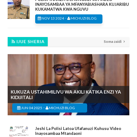
INAYOSAMBAA YA MFANYABIASHARA KUJARIBU
KUKAMATWA KWA NGUVU
-
NOV 13 2024
MICHUZI BLOG
IJUE SHERIA
Soma zaidi
KUKUZA USTAHIMILIVU WA AKILI KATIKA ENZI YA
KIDIJITALI
-
JUN 04 2025
MICHUZI BLOG
Jeshi La Polisi Latoa Ufafanuzi Kuhusu Video
Inayosambaa Mtandaoni