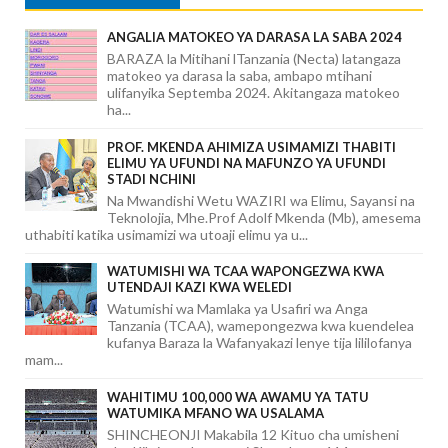
ANGALIA MATOKEO YA DARASA LA SABA 2024
BARAZA la Mitihani lTanzania (Necta) latangaza
matokeo ya darasa la saba, ambapo mtihani
ulifanyika Septemba 2024. Akitangaza matokeo
ha...
PROF. MKENDA AHIMIZA USIMAMIZI THABITI
ELIMU YA UFUNDI NA MAFUNZO YA UFUNDI
STADI NCHINI
Na Mwandishi Wetu WAZIRI wa Elimu, Sayansi na
Teknolojia, Mhe.Prof Adolf Mkenda (Mb), amesema
uthabiti katika usimamizi wa utoaji elimu ya u...
WATUMISHI WA TCAA WAPONGEZWA KWA
UTENDAJI KAZI KWA WELEDI
Watumishi wa Mamlaka ya Usafiri wa Anga
Tanzania (TCAA), wamepongezwa kwa kuendelea
kufanya Baraza la Wafanyakazi lenye tija lililofanya
mam...
WAHITIMU 100,000 WA AWAMU YA TATU
WATUMIKA MFANO WA USALAMA
SHINCHEONJI Makabila 12 Kituo cha umisheni