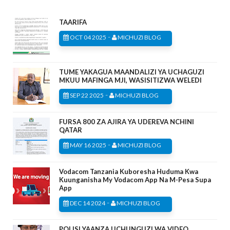
TAARIFA
-
OCT 04 2025
MICHUZI BLOG
TUME YAKAGUA MAANDALIZI YA UCHAGUZI
MKUU MAFINGA MJI, WASISITIZWA WELEDI
-
SEP 22 2025
MICHUZI BLOG
FURSA 800 ZA AJIRA YA UDEREVA NCHINI
QATAR
-
MAY 16 2025
MICHUZI BLOG
Vodacom Tanzania Kuboresha Huduma Kwa
Kuunganisha My Vodacom App Na M-Pesa Supa
App
-
DEC 14 2024
MICHUZI BLOG
POLISI YAANZA UCHUNGUZI WA VIDEO