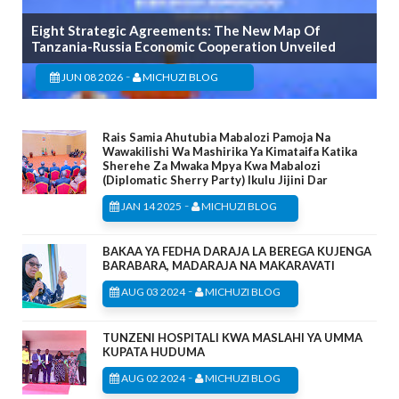
Eight Strategic Agreements: The New Map Of
Tanzania-Russia Economic Cooperation Unveiled
-
JUN 08 2026
MICHUZI BLOG
Rais Samia Ahutubia Mabalozi Pamoja Na
Wawakilishi Wa Mashirika Ya Kimataifa Katika
Sherehe Za Mwaka Mpya Kwa Mabalozi
(Diplomatic Sherry Party) Ikulu Jijini Dar
-
JAN 14 2025
MICHUZI BLOG
BAKAA YA FEDHA DARAJA LA BEREGA KUJENGA
BARABARA, MADARAJA NA MAKARAVATI
-
AUG 03 2024
MICHUZI BLOG
TUNZENI HOSPITALI KWA MASLAHI YA UMMA
KUPATA HUDUMA
-
AUG 02 2024
MICHUZI BLOG