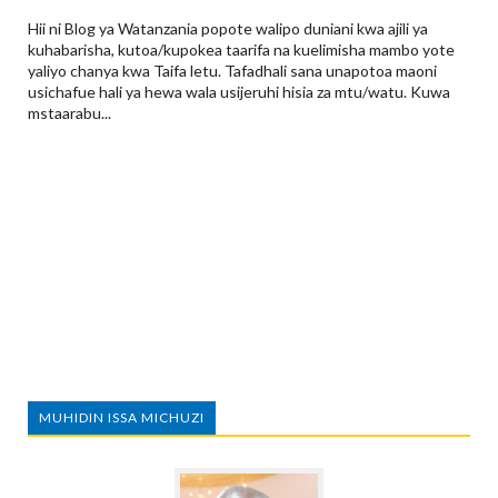
Hii ni Blog ya Watanzania popote walipo duniani kwa ajili ya
kuhabarisha, kutoa/kupokea taarifa na kuelimisha mambo yote
yaliyo chanya kwa Taifa letu. Tafadhali sana unapotoa maoni
usichafue hali ya hewa wala usijeruhi hisia za mtu/watu. Kuwa
mstaarabu...
MUHIDIN ISSA MICHUZI