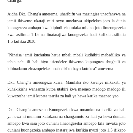
Chan'ga.
Aidha Dkt. Chang'a amesema, uharibifu wa mazingira unaofanywa na
jamii ikiwemo ukataji miti ovyo umekuwa ukipelekea joto la dunia
kuongezeza ambapo kwa kipindi cha miaka mitano joto limeongezeka
kwa asilimia 1.15 na linatarajiwa kuongezeka hadi kufikia asilimia
1.5 kufikia 2030.
"Ninaisa jamii kuchukua hatua mbali mbali kudhibiti mabadiliko ya
tabia nchi ili hali hiyo isiendelee ikiwemo kupunguza shughuli za
kibinadamu zinazopelekea mabadiriko hayo kutokea" amesema
Dkt. Chang"a ameongeza kuwa, Mamlaka iko kwenye mikakati ya
kuhakikisha wanaanza kutoa utabiri kwa maeneo madogo madogo ili
kuwezesha jamii kupata taarifa za hali ya hewa katika maeneo yao.
Dkt. Chang’a amesema Kuongezeka kwa muamko na taarifa za hali
ya hewa ni muhimu kutokana na changamoto za hali ya hewa duniani
ambapo kwa sasa joto duniani linaongezeka ambapo kila mwaka joto
duniani huongezeka ambapo inatarajiwa kufikia nyuzi joto 1.5 ifikapo