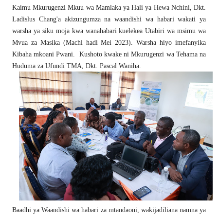
Kaimu Mkurugenzi Mkuu wa Mamlaka ya Hali ya Hewa Nchini, Dkt.
Ladislus Chang'a akizungumza na waandishi wa habari wakati ya
warsha ya siku moja kwa wanahabari kuelekea Utabiri wa msimu wa
Mvua za Masika (Machi hadi Mei 2023). Warsha hiyo imefanyika
Kibaha mkoani Pwani. Kushoto kwake ni Mkurugenzi wa Tehama na
Huduma za Ufundi TMA, Dkt. Pascal Waniha.
Baadhi ya Waandishi wa habari za mtandaoni, wakijadiliana namna ya