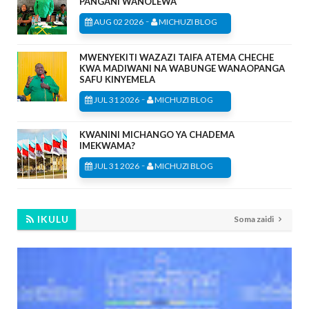
PANGANI WANOLEWA
-
AUG 02 2026
MICHUZI BLOG
MWENYEKITI WAZAZI TAIFA ATEMA CHECHE
KWA MADIWANI NA WABUNGE WANAOPANGA
SAFU KINYEMELA
-
JUL 31 2026
MICHUZI BLOG
KWANINI MICHANGO YA CHADEMA
IMEKWAMA?
-
JUL 31 2026
MICHUZI BLOG
IKULU
Soma zaidi