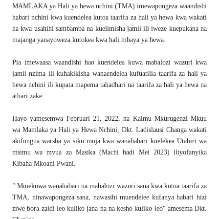
MAMLAKA ya Hali ya hewa nchini (TMA) imewapongeza waandishi
habari nchini kwa kuendelea kutoa taarifa za hali ya hewa kwa wakati
na kwa usahihi sambamba na kuelimisha jamii ili iweze kuepukana na
majanga yanayoweza kutokea kwa hali mbaya ya hewa.
Pia imewaasa waandishi hao kuendelea kuwa mabalozi wazuri kwa
jamii nzima ili kuhakikisha wanaendelea kufuatilia taarifa za hali ya
hewa nchini ili kupata mapema tahadhari na taarifa za hali ya hewa na
athari zake.
Hayo yamesemwa Februari 21, 2022, na Kaimu Mkurugenzi Mkuu
wa Mamlaka ya Hali ya Hewa Nchini, Dkt. Ladislausi Changa wakati
akifungua warsha ya siku moja kwa wanahabari kuelekea Utabiri wa
msimu wa mvua za Masika (Machi hadi Mei 2023) iliyofanyika
Kibaha Mkoani Pwani.
" Mmekuwa wanahabari na mabalozi wazuri sana kwa kutoa taarifa za
TMA, ninawapongeza sana, nawasihi muendelee kufanya habari hizi
ziwe bora zaidi leo kuliko jana na na kesho kuliko leo" amesema Dkt.