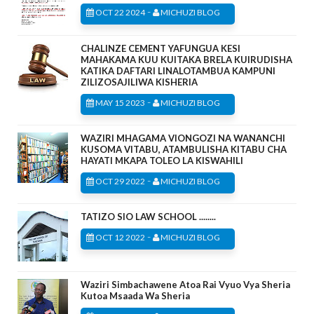
-
OCT 22 2024
MICHUZI BLOG
CHALINZE CEMENT YAFUNGUA KESI
MAHAKAMA KUU KUITAKA BRELA KUIRUDISHA
KATIKA DAFTARI LINALOTAMBUA KAMPUNI
ZILIZOSAJILIWA KISHERIA
-
MAY 15 2023
MICHUZI BLOG
WAZIRI MHAGAMA VIONGOZI NA WANANCHI
KUSOMA VITABU, ATAMBULISHA KITABU CHA
HAYATI MKAPA TOLEO LA KISWAHILI
-
OCT 29 2022
MICHUZI BLOG
TATIZO SIO LAW SCHOOL ........
-
OCT 12 2022
MICHUZI BLOG
Waziri Simbachawene Atoa Rai Vyuo Vya Sheria
Kutoa Msaada Wa Sheria